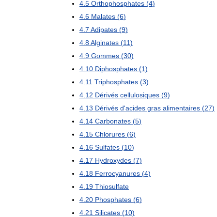
4
.
5
Orthophosphates
(
4
)
4
.
6
Malates
(
6
)
4
.
7
Adipates
(
9
)
4
.
8
Alginates
(
11
)
4
.
9
Gommes
(
30
)
4
.
10
Diphosphates
(
1
)
4
.
11
Triphosphates
(
3
)
4
.
12
Dérivés
cellulosiques
(
9
)
4
.
13
Dérivés
d
'
acides
gras
alimentaires
(
27
)
4
.
14
Carbonates
(
5
)
4
.
15
Chlorures
(
6
)
4
.
16
Sulfates
(
10
)
4
.
17
Hydroxydes
(
7
)
4
.
18
Ferrocyanures
(
4
)
4
.
19
Thiosulfate
4
.
20
Phosphates
(
6
)
4
.
21
Silicates
(
10
)