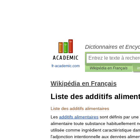
Dictionnaires et Ency
fr-academic.com
Wikipédia en Français
i
Wikipédia en Français
Liste des additifs alimen
Liste
des
additifs
alimentaires
Les
additifs
alimentaires
sont
définis
par
une
alimentaire
toute
substance
habituellement
n
utilisée
comme
ingrédient
caractéristique
da
l
'
adjonction
intentionnelle
aux
denrées
alimen