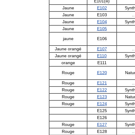
E101
(
iii
)
Jaune
E102
Synt
Jaune
E103
Jaune
E104
Synt
Jaune
E105
jaune
E106
Jaune
orangé
E107
Jaune
orangé
E110
Synt
orange
E111
Rouge
E120
Natur
Rouge
E121
Rouge
E122
Synt
Rouge
E123
Natur
Rouge
E124
Synt
E125
Synt
E126
Rouge
E127
Synt
Rouge
E128