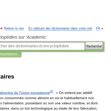
Retenir le site
En utilisant des dictionnaires dans votre site
FR
clopédies sur 'Academic'
Recherche!
nterprétations
taires
[
1
]
directive
de
l
'
Union
européenne
:
«
On
entend
par
additif
on
consommée
comme
aliment
en
soi
et
habituellement
non
ns
l
'
alimentation
,
possédant
ou
non
une
valeur
nutritive
,
et
dont
taires
,
dans
un
but
technologique
au
stade
de
leur
fabrication
,