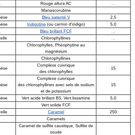
…
Rouge
allura
AC
…
Manascorubine
hèse
Bleu
patenté
V
2
,
5
hèse
Indigotine
(
ou
carmin
d
'
indigo
)
5
,
0
…
Bleu
brillant
FCF
…
elle
Chlorophyllines
…
Chlorophylles
,
Phéophytine
au
magnésium
Chlorophyllines
Complexe
cuivrique
hèse
15
des
chlorophylles
Complexe
cuivrique
hèse
des
chlorophyllines
avec
sels
de
sodium
15
et
de
potassium
hèse
Vert
acide
brillant
BS
,
Vert
lissamine
5
,
0
Vert
solide
FCF
elle
Caramel
250
Caramels
Caramel
de
sulfite
caustique
,
Sulfite
de
soude