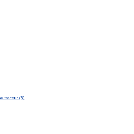
ou
traceur
(
8
)