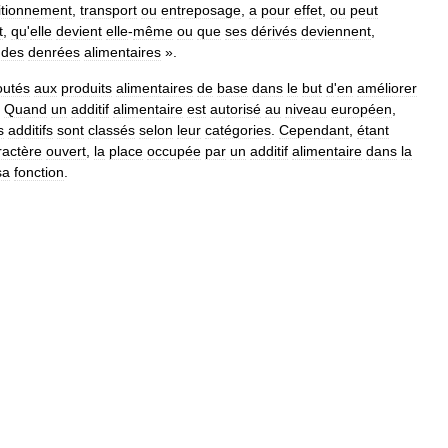
itionnement
,
transport
ou
entreposage
,
a
pour
effet
,
ou
peut
t
,
qu
'
elle
devient
elle
-
même
ou
que
ses
dérivés
deviennent
,
des
denrées
alimentaires
».
outés
aux
produits
alimentaires
de
base
dans
le
but
d
'
en
améliorer
…
Quand
un
additif
alimentaire
est
autorisé
au
niveau
européen
,
s
additifs
sont
classés
selon
leur
catégories
.
Cependant
,
étant
ractère
ouvert
,
la
place
occupée
par
un
additif
alimentaire
dans
la
sa
fonction
.