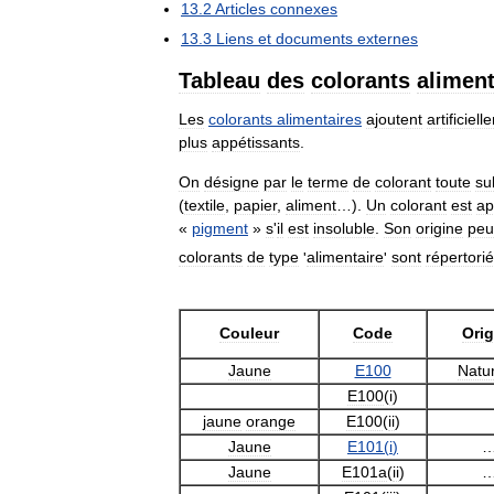
13
.
2
Articles
connexes
13
.
3
Liens
et
documents
externes
Tableau
des
colorants
aliment
Les
colorants
alimentaires
ajoutent
artificiel
plus
appétissants
.
On
désigne
par
le
terme
de
colorant
toute
su
(
textile
,
papier
,
aliment
…).
Un
colorant
est
ap
«
pigment
»
s
'
il
est
insoluble
.
Son
origine
peu
colorants
de
type
'
alimentaire
'
sont
répertori
Couleur
Code
Orig
Jaune
E100
Natur
E100
(
i
)
jaune
orange
E100
(
ii
)
Jaune
E101
(
i
)
Jaune
E101a
(
ii
)