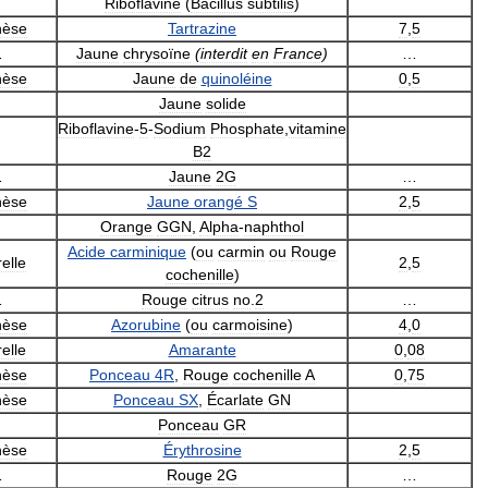
Riboflavine
(
Bacillus
subtilis
)
hèse
Tartrazine
7
,
5
…
Jaune
chrysoïne
(
interdit
en
France
)
…
hèse
Jaune
de
quinoléine
0
,
5
Jaune
solide
Riboflavine
-
5
-
Sodium
Phosphate
,
vitamine
B2
…
Jaune
2G
…
hèse
Jaune
orangé
S
2
,
5
Orange
GGN
,
Alpha
-
naphthol
Acide
carminique
(
ou
carmin
ou
Rouge
elle
2
,
5
cochenille
)
…
Rouge
citrus
no
.
2
…
hèse
Azorubine
(
ou
carmoisine
)
4
,
0
elle
Amarante
0
,
08
hèse
Ponceau
4R
,
Rouge
cochenille
A
0
,
75
hèse
Ponceau
SX
,
Écarlate
GN
Ponceau
GR
hèse
Érythrosine
2
,
5
…
Rouge
2G
…