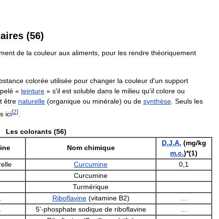
aires
(
56
)
lement
de
la
couleur
aux
aliments
,
pour
les
rendre
théoriquement
bstance
colorée
utilisée
pour
changer
la
couleur
d
'
un
support
pelé
«
teinture
»
s
'
il
est
soluble
dans
le
milieu
qu
'
il
colore
ou
t
être
naturelle
(
organique
ou
minérale
)
ou
de
synthèse
.
Seuls
les
[
2
]
és
ici
.
Les
colorants
(
56
)
D
.
J
.
A
.
(
mg
/
kg
ine
Nom
chimique
m
.
c
.
)*(
1
)
elle
Curcumine
0
,
1
Curcumine
Turmérique
…
Riboflavine
(
vitamine
B2
)
…
…
5
'-
phosphate
sodique
de
riboflavine
…