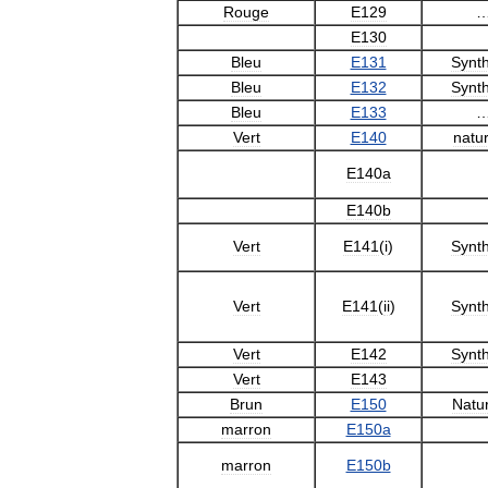
Rouge
E129
E130
Bleu
E131
Synt
Bleu
E132
Synt
Bleu
E133
Vert
E140
natur
E140a
E140b
Vert
E141
(
i
)
Synt
Vert
E141
(
ii
)
Synt
Vert
E142
Synt
Vert
E143
Brun
E150
Natur
marron
E150a
marron
E150b