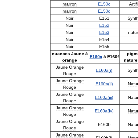
marron
E150c
Artif
marron
E150d
Noir
E151
Synt
Noir
E152
Noir
E153
natur
Noir
E154
Noir
E155
nuances
Jaune
à
pigm
E160a
à
E160f
orange
nature
Jaune
Orange
E160a
(
i
)
Synt
Rouge
Jaune
Orange
E160a
(
ii
)
Natur
Rouge
Jaune
Orange
E160a
(
iii
)
Natur
Rouge
Jaune
Orange
E160a
(
iv
)
Natur
Rouge
Jaune
Orange
E160b
Natur
Rouge
Jaune
Orange