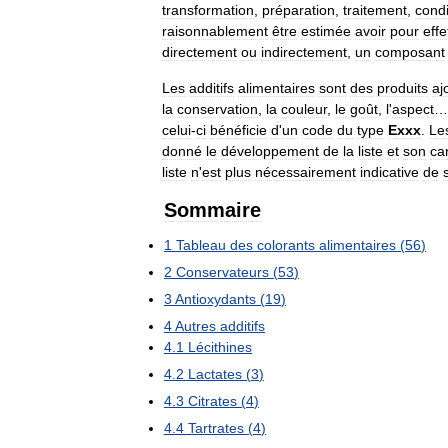
transformation
,
préparation
,
traitement
,
cond
raisonnablement
être
estimée
avoir
pour
effe
directement
ou
indirectement
,
un
composant
Les
additifs
alimentaires
sont
des
produits
aj
la
conservation
,
la
couleur
,
le
goût
,
l
'
aspect
celui
-
ci
bénéficie
d
'
un
code
du
type
Exxx
.
Le
donné
le
développement
de
la
liste
et
son
ca
liste
n
'
est
plus
nécessairement
indicative
de
Sommaire
1
Tableau
des
colorants
alimentaires
(
56
)
2
Conservateurs
(
53
)
3
Antioxydants
(
19
)
4
Autres
additifs
4
.
1
Lécithines
4
.
2
Lactates
(
3
)
4
.
3
Citrates
(
4
)
4
.
4
Tartrates
(
4
)