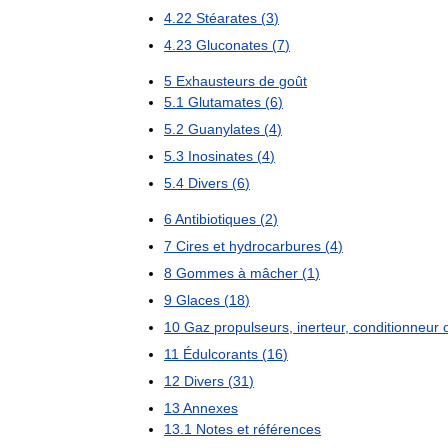
4
.
22
Stéarates
(
3
)
4
.
23
Gluconates
(
7
)
5
Exhausteurs
de
goût
5
.
1
Glutamates
(
6
)
5
.
2
Guanylates
(
4
)
5
.
3
Inosinates
(
4
)
5
.
4
Divers
(
6
)
6
Antibiotiques
(
2
)
7
Cires
et
hydrocarbures
(
4
)
8
Gommes
à
mâcher
(
1
)
9
Glaces
(
18
)
10
Gaz
propulseurs
,
inerteur
,
conditionneur
11
Édulcorants
(
16
)
12
Divers
(
31
)
13
Annexes
13
.
1
Notes
et
références