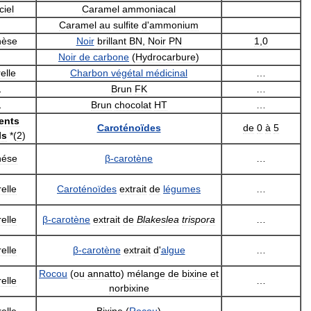
iciel
Caramel
ammoniacal
Caramel
au
sulfite
d
'
ammonium
hèse
Noir
brillant
BN
,
Noir
PN
1
,
0
Noir
de
carbone
(
Hydrocarbure
)
elle
Charbon
végétal
médicinal
…
…
Brun
FK
…
…
Brun
chocolat
HT
…
ents
Caroténoïdes
de
0
à
5
ls
*(
2
)
hése
β
-
carotène
…
elle
Caroténoïdes
extrait
de
légumes
…
elle
β
-
carotène
extrait
de
Blakeslea
trispora
…
elle
β
-
carotène
extrait
d
'
algue
…
Rocou
(
ou
annatto
)
mélange
de
bixine
et
elle
…
norbixine