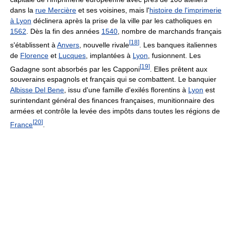
dans la
rue Mercière
et ses voisines, mais l'
histoire de l'imprimerie
à Lyon
déclinera après la prise de la ville par les catholiques en
1562
. Dès la fin des années
1540
, nombre de marchands français
[
18
]
s'établissent à
Anvers
, nouvelle rivale
. Les banques italiennes
de
Florence
et
Lucques
, implantées à
Lyon
, fusionnent. Les
[
19
]
Gadagne sont absorbés par les Capponi
. Elles prêtent aux
souverains espagnols et français qui se combattent. Le banquier
Albisse Del Bene
, issu d'une famille d'exilés florentins à
Lyon
est
surintendant général des finances françaises, munitionnaire des
armées et contrôle la levée des impôts dans toutes les régions de
[
20
]
France
.