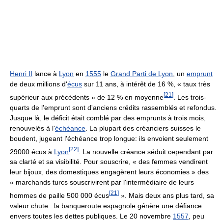
Henri II
lance à
Lyon
en
1555
le
Grand Parti de Lyon
, un
emprunt
de deux millions d'
écus
sur 11 ans, à intérêt de 16 %, « taux très
[
21
]
supérieur aux précédents » de 12 % en moyenne
. Les trois-
quarts de l'emprunt sont d'anciens crédits rassemblés et refondus.
Jusque là, le déficit était comblé par des emprunts à trois mois,
renouvelés à l'
échéance
. La plupart des créanciers suisses le
boudent, jugeant l'échéance trop longue: ils envoient seulement
[
22
]
29000 écus à
Lyon
. La nouvelle créance séduit cependant par
sa clarté et sa visibilité. Pour souscrire, « des femmes vendirent
leur bijoux, des domestiques engagèrent leurs économies » des
« marchands turcs souscrivirent par l'intermédiaire de leurs
[
21
]
hommes de paille
500 000 écus
». Mais deux ans plus tard, sa
valeur chute : la banqueroute espagnole génère une défiance
envers toutes les dettes publiques. Le 20 novembre
1557
, peu