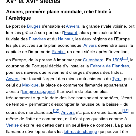
XV
et
XVI
siècles
Anvers, première place mondiale, relie l'Inde à
l'Amérique
Le port de
Bruges
s'ensabla et
Anvers
, la grande rivale voisine, prit
le relais grâce à son port sur l'
Escaut
, alors principale artère
fluviale des
Flandres
et du
Hainaut
, les deux régions de l'Europe
les plus actives sur le plan économique.
Anvers
deviendra aussi la
capitale de l'imprimerie
Plantin
, un demi-siècle après l'invention,
[
11
]
en Europe, de la presse à imprimer par
Gutenberg
. En
1508
, la
couronne du Portugal décide d'y installer la
Feitoria de Flandres
,
pour ses navires que reviennent chargés d'épices des Indes.
Anvers
leur fournit l'argent des mines autrichiennes du
Tyrol
, puis
celui du
Mexique
, la place de commerce flamande appartenant
alors à l'
Empire espagnol
. Il arrivait « de plus en plus
fréquemment » que la date des livraisons soient reportées, l'écart
de temps « permettant d'escompter la hausse ou la baisse » du
[
12
]
[
13
]
cours des marchandises
.
Anvers
n'a pas de vraie banque
, ni
même de flotte de commerce, et il n'est pas question comme à
Venise
d'écrire les dettes dans un seul livre de comptes. La place
flamande développe alors les
lettres de change
qui peuvent être