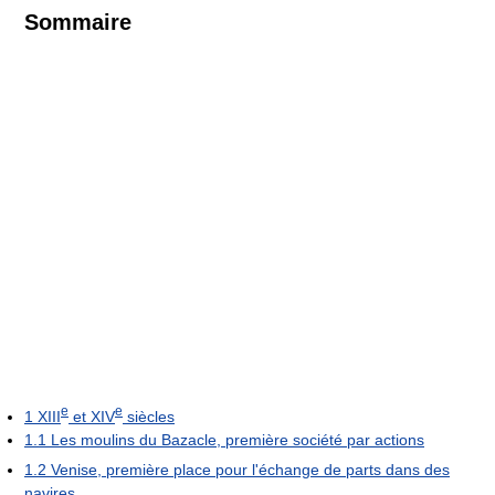
Sommaire
e
e
1
XIII
et XIV
siècles
1.1
Les moulins du Bazacle, première société par actions
1.2
Venise, première place pour l'échange de parts dans des
navires