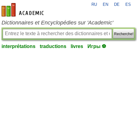
RU
EN
DE
ES
fr-academic.com
Dictionnaires et Encyclopédies sur 'Academic'
Recherche!
interprétations
traductions
livres
Игры ⚽