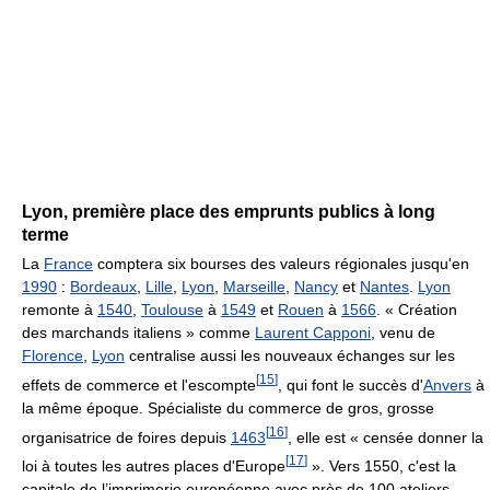
Lyon, première place des emprunts publics à long
terme
La
France
comptera six bourses des valeurs régionales jusqu'en
1990
:
Bordeaux
,
Lille
,
Lyon
,
Marseille
,
Nancy
et
Nantes
.
Lyon
remonte à
1540
,
Toulouse
à
1549
et
Rouen
à
1566
. « Création
des marchands italiens » comme
Laurent Capponi
, venu de
Florence
,
Lyon
centralise aussi les nouveaux échanges sur les
[
15
]
effets de commerce et l'escompte
, qui font le succès d'
Anvers
à
la même époque. Spécialiste du commerce de gros, grosse
[
16
]
organisatrice de foires depuis
1463
, elle est « censée donner la
[
17
]
loi à toutes les autres places d'Europe
». Vers 1550, c'est la
capitale de l’imprimerie européenne avec près de 100 ateliers