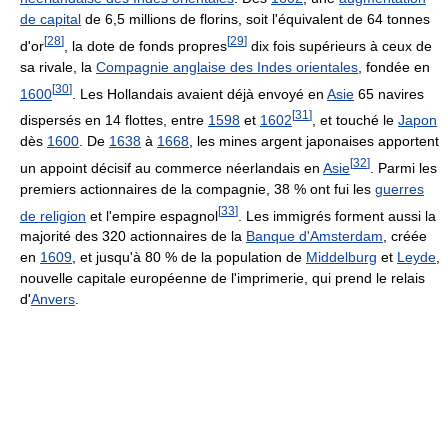
de capital
de 6,5 millions de florins, soit l'équivalent de 64 tonnes
[
28
]
[
29
]
d'or
, la dote de fonds propres
dix fois supérieurs à ceux de
sa rivale, la
Compagnie anglaise des Indes orientales
, fondée en
[
30
]
1600
. Les Hollandais avaient déjà envoyé en
Asie
65 navires
[
31
]
dispersés en 14 flottes, entre
1598
et
1602
, et touché le
Japon
dès
1600
. De
1638
à
1668
, les mines argent japonaises apportent
[
32
]
un appoint décisif au commerce néerlandais en
Asie
. Parmi les
premiers actionnaires de la compagnie, 38 % ont fui les
guerres
[
33
]
de religion
et l'empire espagnol
. Les immigrés forment aussi la
majorité des 320 actionnaires de la
Banque d'Amsterdam
, créée
en
1609
, et jusqu'à 80 % de la population de
Middelburg
et
Leyde
,
nouvelle capitale européenne de l'imprimerie, qui prend le relais
d'
Anvers
.