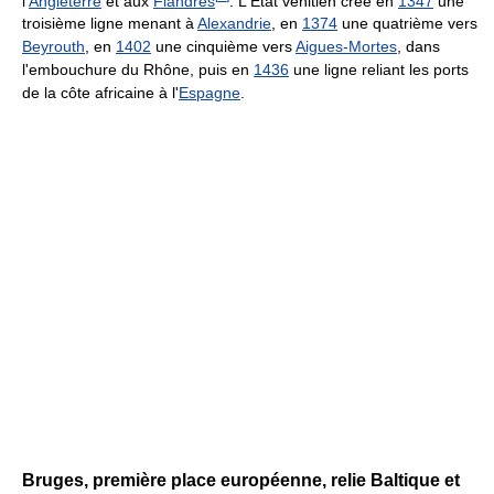
l'
Angleterre
et aux
Flandres
. L'État vénitien créé en
1347
une
troisième ligne menant à
Alexandrie
, en
1374
une quatrième vers
Beyrouth
, en
1402
une cinquième vers
Aigues-Mortes
, dans
l'embouchure du Rhône, puis en
1436
une ligne reliant les ports
de la côte africaine à l'
Espagne
.
Bruges, première place européenne, relie Baltique et