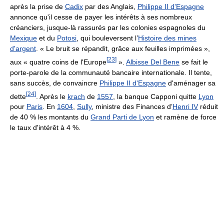
après la prise de
Cadix
par des Anglais,
Philippe II d'Espagne
annonce qu'il cesse de payer les intérêts à ses nombreux
créanciers, jusque-là rassurés par les colonies espagnoles du
Mexique
et du
Potosi
, qui bouleversent l’
Histoire des mines
d'argent
. « Le bruit se répandit, grâce aux feuilles imprimées »,
[
23
]
aux « quatre coins de l'Europe
».
Albisse Del Bene
se fait le
porte-parole de la communauté bancaire internationale. Il tente,
sans succès, de convaincre
Philippe II d'Espagne
d'aménager sa
[
24
]
dette
. Après le
krach
de
1557
, la banque Capponi quitte
Lyon
pour
Paris
. En
1604
,
Sully
, ministre des Finances d’
Henri IV
réduit
de 40 % les montants du
Grand Parti de Lyon
et ramène de force
le taux d'intérêt à 4 %.