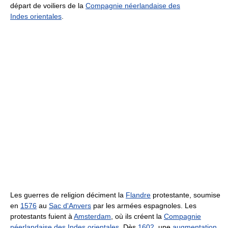
départ de voiliers de la
Compagnie néerlandaise des
Indes orientales
.
Les guerres de religion déciment la
Flandre
protestante, soumise
en
1576
au
Sac d'Anvers
par les armées espagnoles. Les
protestants fuient à
Amsterdam
, où ils créent la
Compagnie
néerlandaise des Indes orientales
. Dès
1602
, une
augmentation