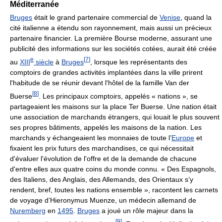
Méditerranée
Bruges
était le grand partenaire commercial de
Venise
, quand la
cité italienne a étendu son rayonnement, mais aussi un précieux
partenaire financier. La première Bourse moderne, assurant une
publicité des informations sur les sociétés cotées, aurait été créée
e
[
7
]
au
XIII
siècle
à
Bruges
, lorsque les représentants des
comptoirs de grandes activités implantées dans la ville prirent
l'habitude de se réunir devant l'hôtel de la famille Van der
[
8
]
Buerse
. Les principaux comptoirs, appelés « nations », se
partageaient les maisons sur la place Ter Buerse. Une nation était
une association de marchands étrangers, qui louait le plus souvent
ses propres bâtiments, appelés les maisons de la nation. Les
marchands y échangeaient les monnaies de toute l’
Europe
et
fixaient les prix futurs des marchandises, ce qui nécessitait
d'évaluer l'évolution de l'offre et de la demande de chacune
d'entre elles aux quatre coins du monde connu. « Des Espagnols,
des Italiens, des Anglais, des Allemands, des Orientaux s’y
rendent, bref, toutes les nations ensemble », racontent les carnets
de voyage d’Hieronymus Muenze, un médecin allemand de
Nuremberg
en
1495
.
Bruges
a joué un rôle majeur dans la
[
9
]