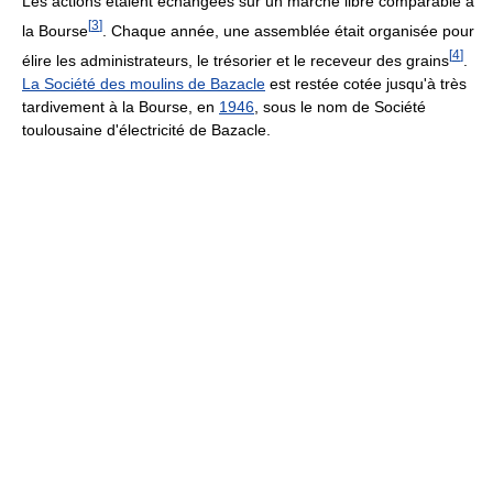
Les actions étaient échangées sur un marché libre comparable à
[
3
]
la Bourse
. Chaque année, une assemblée était organisée pour
[
4
]
élire les administrateurs, le trésorier et le receveur des grains
.
La Société des moulins de Bazacle
est restée cotée jusqu'à très
tardivement à la Bourse, en
1946
, sous le nom de Société
toulousaine d'électricité de Bazacle.