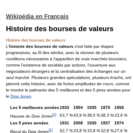
Wikipédia en Français
Histoire des bourses de valeurs
Histoire des bourses de valeurs
L'
histoire des bourses de valeurs
s'est faite par étapes
progressives, au fil des siècles, avec la réunion de plusieurs
conditions nécessaires à l'apparition de vrais marchés boursiers,
comme l'existence de sociétés par actions, l'ouverture aux
négociateurs étrangers et la centralisation des échanges sur un
seul marché. Plusieurs grandes spéculations, plusieurs krachs, ont
jalonné cette histoire, avec de fortes amplitudes de cours, comme
le montre le palmarès des 5 meilleures et des 5 pires années pour
le
Dow Jones
.
Les 5 meilleures années
1933
1954
1935
1975
1958
[
1
]
63,7 %
43,9 %
38,5 %
38,3 %
33,9 %
Hausse du Dow Jones
Les 5 pires années
1931
2008
1930
1937
1974
[
1
]
52,7 %
33,8 %
33,8 %
32,8 %
27,6 %
Recul du Dow Jones