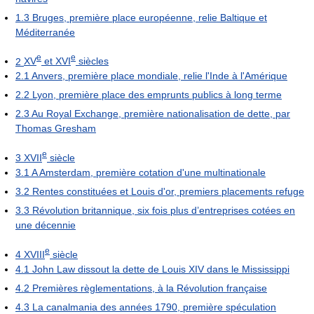
1.3
Bruges, première place européenne, relie Baltique et
Méditerranée
e
e
2
XV
et XVI
siècles
2.1
Anvers, première place mondiale, relie l'Inde à l'Amérique
2.2
Lyon, première place des emprunts publics à long terme
2.3
Au Royal Exchange, première nationalisation de dette, par
Thomas Gresham
e
3
XVII
siècle
3.1
A Amsterdam, première cotation d'une multinationale
3.2
Rentes constituées et Louis d'or, premiers placements refuge
3.3
Révolution britannique, six fois plus d’entreprises cotées en
une décennie
e
4
XVIII
siècle
4.1
John Law dissout la dette de Louis XIV dans le Mississippi
4.2
Premières règlementations, à la Révolution française
4.3
La canalmania des années 1790, première spéculation