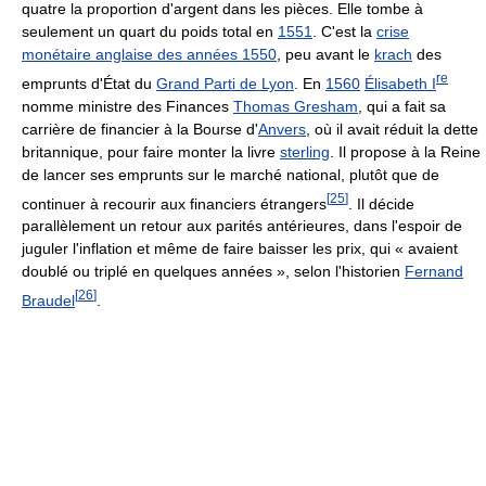
quatre la proportion d'argent dans les pièces. Elle tombe à
seulement un quart du poids total en
1551
. C'est la
crise
monétaire anglaise des années 1550
, peu avant le
krach
des
re
emprunts d'État du
Grand Parti de Lyon
. En
1560
Élisabeth
I
nomme ministre des Finances
Thomas Gresham
, qui a fait sa
carrière de financier à la Bourse d'
Anvers
, où il avait réduit la dette
britannique, pour faire monter la livre
sterling
. Il propose à la Reine
de lancer ses emprunts sur le marché national, plutôt que de
[
25
]
continuer à recourir aux financiers étrangers
. Il décide
parallèlement un retour aux parités antérieures, dans l'espoir de
juguler l'inflation et même de faire baisser les prix, qui « avaient
doublé ou triplé en quelques années », selon l'historien
Fernand
[
26
]
Braudel
.