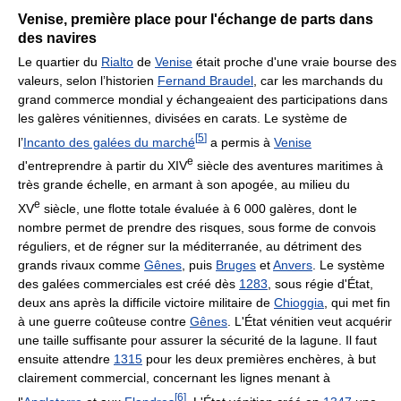
Venise, première place pour l'échange de parts dans
des navires
Le quartier du
Rialto
de
Venise
était proche d'une vraie bourse des
valeurs, selon l’historien
Fernand Braudel
, car les marchands du
grand commerce mondial y échangeaient des participations dans
les galères vénitiennes, divisées en carats. Le système de
[
5
]
l’
Incanto des galées du marché
a permis à
Venise
e
d'entreprendre à partir du
XIV
siècle des aventures maritimes à
très grande échelle, en armant à son apogée, au milieu du
e
XV
siècle, une flotte totale évaluée à 6 000 galères, dont le
nombre permet de prendre des risques, sous forme de convois
réguliers, et de régner sur la méditerranée, au détriment des
grands rivaux comme
Gênes
, puis
Bruges
et
Anvers
. Le système
des galées commerciales est créé dès
1283
, sous régie d'État,
deux ans après la difficile victoire militaire de
Chioggia
, qui met fin
à une guerre coûteuse contre
Gênes
. L'État vénitien veut acquérir
une taille suffisante pour assurer la sécurité de la lagune. Il faut
ensuite attendre
1315
pour les deux premières enchères, à but
clairement commercial, concernant les lignes menant à
[
6
]