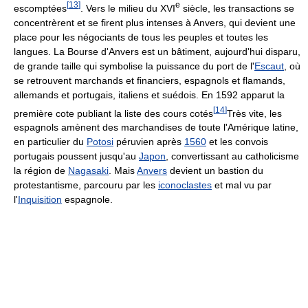
[
13
]
e
escomptées
. Vers le milieu du
XVI
siècle, les transactions se
concentrèrent et se firent plus intenses à Anvers, qui devient une
place pour les négociants de tous les peuples et toutes les
langues. La Bourse d'Anvers est un bâtiment, aujourd'hui disparu,
de grande taille qui symbolise la puissance du port de l'
Escaut
, où
se retrouvent marchands et financiers, espagnols et flamands,
allemands et portugais, italiens et suédois. En 1592 apparut la
[
14
]
première cote publiant la liste des cours cotés
Très vite, les
espagnols amènent des marchandises de toute l'Amérique latine,
en particulier du
Potosi
péruvien après
1560
et les convois
portugais poussent jusqu'au
Japon
, convertissant au catholicisme
la région de
Nagasaki
. Mais
Anvers
devient un bastion du
protestantisme, parcouru par les
iconoclastes
et mal vu par
l'
Inquisition
espagnole.