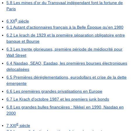
5.8
Les mines d’or du Transvaal indépendant font la fortune de
Paris
e
6
XX
siècle
6.1
Autant d'actionnaires français à la Belle Époque qu'en 1980
6.2
Le krach de 1929 et la première séparation obligatoire entre
banque et Bourse
6.3
Les trente glorieuses, première période de médiocrité pour
Wall Street
6.4
Nasdaq, SEAQ, Easdaq, les premières bourses électroniques
délocalisées
6.5
Premières déréglementations, eurodollars et crise de la dette
émergente
6.6
Les premières grandes privatisations en Europe
6.7
Le Krach d'octobre 1987 et les premiers junk bonds
6.8
Les grandes bulles financières : Nikkeï en 1990, Nasdaq en
2000
e
7
XXI
siècle