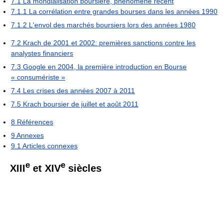
7.1
La mondialisation boursière, phénomène récent
7.1.1
La corrélation entre grandes bourses dans les années 1990
7.1.2
L'envol des marchés boursiers lors des années 1980
7.2
Krach de 2001 et 2002: premières sanctions contre les
analystes financiers
7.3
Google en 2004, la première introduction en Bourse
« consumériste »
7.4
Les crises des années 2007 à 2011
7.5
Krach boursier de juillet et août 2011
8
Références
9
Annexes
9.1
Articles connexes
e
e
XIII
et
XIV
siècles