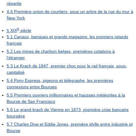
répartie
4.4
Première union de courtiers, sous un arbre de la rue du mur à
New York
e
5
XIX
siècle
5.1
Canaux, banques et grands magasins: les premiers retards
français
5.2
Les mines de charbon belges, premières cotations à
l'étranger
5.3
Le Krach de 1847, premier choc pour le rail français, sous-
capitalisé
5.4
Pony Express, pigeons et télégraphe, les premières
connexions entre Bourses
5.5
Premiers ouvriers millionnaires et hausses météorites à la
Bourse de San Francisco
5.6
Le grand krach de Vienne en 1873, première crise bancaire
boursière
5.7
Charles Dow et Eddie Jones, première idylle entre industrie et
Bourse