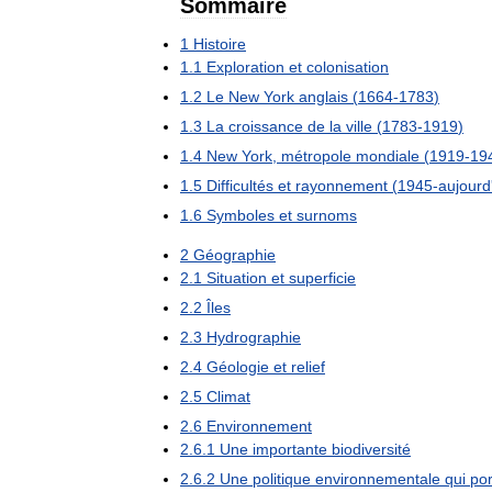
Sommaire
1
Histoire
1
.
1
Exploration
et
colonisation
1
.
2
Le
New
York
anglais
(
1664
-
1783
)
1
.
3
La
croissance
de
la
ville
(
1783
-
1919
)
1
.
4
New
York
,
métropole
mondiale
(
1919
-
19
1
.
5
Difficultés
et
rayonnement
(
1945
-
aujourd
1
.
6
Symboles
et
surnoms
2
Géographie
2
.
1
Situation
et
superficie
2
.
2
Îles
2
.
3
Hydrographie
2
.
4
Géologie
et
relief
2
.
5
Climat
2
.
6
Environnement
2
.
6
.
1
Une
importante
biodiversité
2
.
6
.
2
Une
politique
environnementale
qui
por