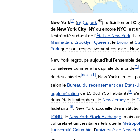
[
1
]
New
York
(
n
(
j
)
u
.
jɔʁk
),
officiellement
Cit
de
New
York
City
,
NY
ou
encore
NYC
,
est
u
l
'
extrémité
sud
-
est
de
l
'
État
de
New
York
.
La
Manhattan
,
Brooklyn
,
Queens
,
le
Bronx
et
St
York
que
sont
respectivement
ceux
de
:
New
New
York
regroupe
aujourd
'
hui
l
'
ensemble
d
[
3
]
considérée
comme
«
la
capitale
du
monde
[
notes
1
]
de
deux
siècles
,
New
York
n
'
en
est
pa
selon
le
Bureau
du
recensement
des
États
-
U
[
5
]
agglomération
de
19
069
796
habitants
s
'
é
deux
états
limitrophes
:
le
New
Jersey
et
le
C
[
6
]
habitants
.
New
York
accueille
des
institutio
l
'
ONU
,
le
New
York
Stock
Exchange
,
mais
au
culturels
et
universitaires
tels
que
le
Metropol
l
'
université
Columbia
,
l
'
université
de
New
Yor