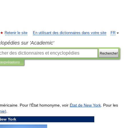
Retenir le site
En utilisant des dictionnaires dans votre site
FR
clopédies sur 'Academic'
Recherche!
nterprétations
méricaine
.
Pour
l
'
État
homonyme
,
voir
État
de
New
York
.
Pour
les
mie
)
.
New
York