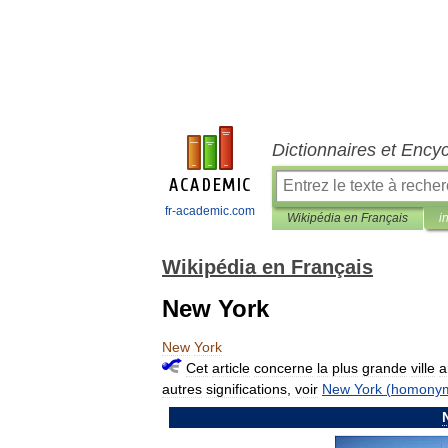
Dictionnaires et Ency
fr-academic.com
Wikipédia en Français
i
Wikipédia en Français
New York
New
York
Cet
article
concerne
la
plus
grande
ville
a
autres
significations
,
voir
New
York
(
homony