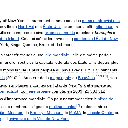
[
2
]
y
of
New
York
,
autrement
connue
sous
les
noms
et
abréviations
ne
ville
du
Nord
-
Est
des
États
-
Unis
,
située
sur
la
côte
atlantique
,
à
ville
se
compose
de
cinq
arrondissements
appelés
«
boroughs
»
:
aten
Island
.
Ceux
-
ci
coïncident
avec
cinq
comtés
de
l
'
État
de
New
York
,
Kings
,
Queens
,
Bronx
et
Richmond
.
es
caractéristiques
d
'
une
ville
mondiale
;
elle
est
même
parfois
».
Si
elle
n
'
est
plus
la
capitale
fédérale
des
États
-
Unis
depuis
plus
s
moins
la
ville
la
plus
peuplée
du
pays
avec
8
175
133
habitants
[
4
]
[
notes
2
]
nis
(
2010
)
.
Au
cœur
de
la
mégalopole
du
BosWash
,
son
tend
sur
plusieurs
comtés
de
l
'
État
de
New
York
et
empiète
sur
onnecticut
.
Son
aire
urbaine
compte
,
en
2009
,
25
933
312
ns
d
'
importance
mondiale
.
On
peut
notamment
citer
le
siège
de
[
7
]
ssi
de
nombreux
sièges
de
multinationales
et
des
centres
itan
Museum
,
le
Brooklyn
Museum
,
le
MoMA
,
le
Lincoln
Center
ou
k
et
l
'
université
de
la
Ville
de
New
York
.