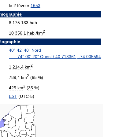
le
2
février
1653
mographie
8
175
133
hab
.
2
10
356
,
1
hab
./
km
éographie
40
°
42
′
48
″
Nord
74
°
00
′
20
″
Ouest
/
40
.
713361
,
-
74
.
005594
2
1
214
,
4
km
2
789
,
4
km
(
65
%)
2
425
km
(
35
%)
EST
(
UTC
-
5
)