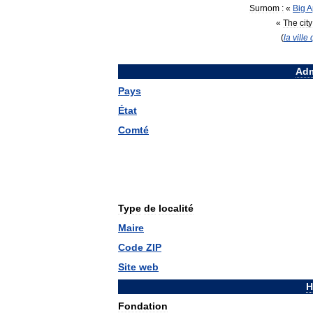
Surnom
:
«
Big
A
«
The
city
(
la
ville
Adm
Pays
État
Comté
Type
de
localité
Maire
Code
ZIP
Site
web
H
Fondation