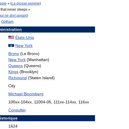
pple
» (
La
grosse
pomme
)
that
never
sleeps
»
qui
ne
dort
jamais
)
Gotham
inistration
États
-
Unis
New
York
Bronx
(
Le
Bronx
)
New
York
(
Manhattan
)
Queens
(
Queens
)
Kings
(
Brooklyn
)
Richmond
(
Staten
Island
)
City
Michael
Bloomberg
100xx
-
104xx
,
11004
-
05
,
111xx
-
114xx
,
116xx
Consulter
istorique
1624