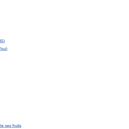
45
)
'
hui
)
te
ses
fruits