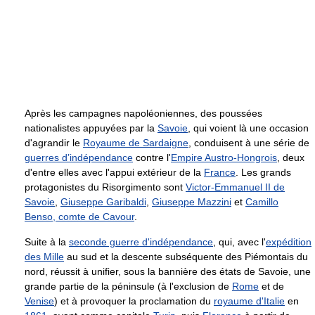
Après les campagnes napoléoniennes, des poussées
nationalistes appuyées par la
Savoie
, qui voient là une occasion
d'agrandir le
Royaume de Sardaigne
, conduisent à une série de
guerres d’indépendance
contre l'
Empire Austro-Hongrois
, deux
d'entre elles avec l'appui extérieur de la
France
. Les grands
protagonistes du Risorgimento sont
Victor-Emmanuel II de
Savoie
,
Giuseppe Garibaldi
,
Giuseppe Mazzini
et
Camillo
Benso, comte de Cavour
.
Suite à la
seconde guerre d'indépendance
, qui, avec l'
expédition
des Mille
au sud et la descente subséquente des Piémontais du
nord, réussit à unifier, sous la bannière des états de Savoie, une
grande partie de la péninsule (à l'exclusion de
Rome
et de
Venise
) et à provoquer la proclamation du
royaume d'Italie
en