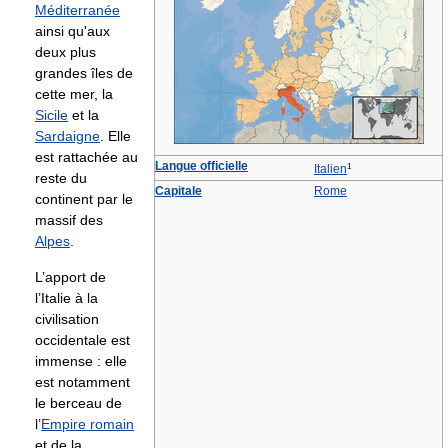
Méditerranée
ainsi qu'aux
deux plus
grandes îles de
cette mer, la
Sicile
et la
Sardaigne
. Elle
est rattachée au
Langue officielle
1
Italien
reste du
Capitale
Rome
continent par le
massif des
Alpes
.
L’apport de
l’Italie à la
civilisation
occidentale est
immense : elle
est notamment
le berceau de
l’
Empire romain
et de la