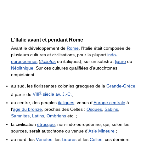
L'Italie avant et pendant Rome
Avant le développement de
Rome
, l'Italie était composée de
plusieurs cultures et civilisations, pour la plupart
indo-
européennes
(
Italiotes
ou italiques), sur un substrat
ligure
du
Néolithique
. Sur ces cultures qualifiées d'autochtones,
empiétaient :
au sud, les florissantes colonies grecques de la
Grande-Grèce
,
e
à partir du
VIII
siècle
av. J.-C.
;
au centre, des peuples
italiques
, venus d'
Europe centrale
à
l'
âge du bronze
, proches des Celtes :
Osques
,
Sabins
,
Samnites
,
Latins
,
Ombriens
etc. ;
la civilisation
étrusque
, non-indo-européenne, qui, selon les
sources, serait autochtone ou venue d'
Asie Mineure
;
au nord, les
Vénètes
, les
Ligures
et les
Celtes
, ces derniers