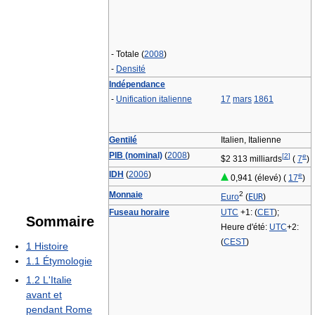
- Totale (
2008
)
-
Densité
Indépendance
-
Unification italienne
17
mars
1861
Gentilé
Italien, Italienne
PIB (nominal)
(
2008
)
[
2
]
e
$2 313 milliards
(
7
)
IDH
(
2006
)
e
0,941 (élevé) (
17
)
Monnaie
2
Euro
(
EUR
)
Fuseau horaire
UTC
+1: (
CET
);
Sommaire
Heure d'été:
UTC
+2:
(
CEST
)
1
Histoire
1.1
Étymologie
1.2
L'Italie
avant et
pendant Rome