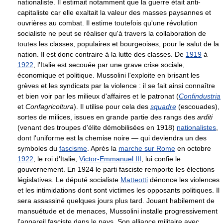
nationaliste. Il estimait notamment que la guerre était anti-
capitaliste car elle exaltait la valeur des masses paysannes et
ouvrières au combat. Il estime toutefois qu'une révolution
socialiste ne peut se réaliser qu'à travers la collaboration de
toutes les classes, populaires et bourgeoises, pour le salut de la
nation. Il est donc contraire à la lutte des classes. De
1919
à
1922
, l'Italie est secouée par une grave crise sociale,
économique et politique. Mussolini l'exploite en brisant les
grèves et les syndicats par la violence : il se fait ainsi connaître
et bien voir par les milieux d'affaires et le patronat (
Confindustria
et
Confagricoltura
). Il utilise pour cela des
squadre
(escouades),
sortes de milices, issues en grande partie des rangs des
arditi
(venant des troupes d'élite démobilisées en 1918)
nationalistes
,
dont l'uniforme est la chemise noire — qui deviendra un des
symboles du
fascisme
. Après la
marche sur Rome
en octobre
1922
, le roi d'Italie,
Victor-Emmanuel III
, lui confie le
gouvernement. En 1924 le parti fasciste remporte les élections
législatives. Le député socialiste
Matteotti
dénonce les violences
et les intimidations dont sont victimes les opposants politiques. Il
sera assassiné quelques jours plus tard. Jouant habilement de
mansuétude et de menaces, Mussolini installe progressivement
l'appareil fasciste dans le pays. Son alliance militaire avec