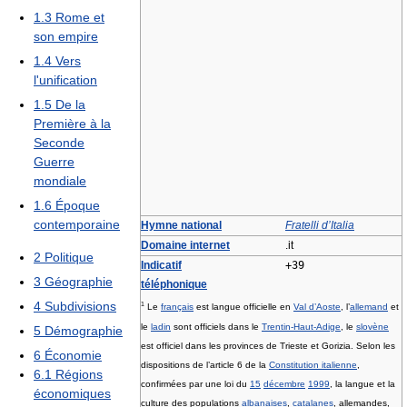
1.3
Rome et
son empire
1.4
Vers
l'unification
1.5
De la
Première à la
Seconde
Guerre
mondiale
1.6
Époque
contemporaine
Hymne national
Fratelli d’Italia
Domaine internet
.it
2
Politique
Indicatif
+39
3
Géographie
téléphonique
4
Subdivisions
1
Le
français
est langue officielle en
Val d’Aoste
, l’
allemand
et
le
ladin
sont officiels dans le
Trentin-Haut-Adige
, le
slovène
5
Démographie
est officiel dans les provinces de Trieste et Gorizia. Selon les
6
Économie
dispositions de l’article 6 de la
Constitution italienne
,
6.1
Régions
confirmées par une loi du
15
décembre
1999
, la langue et la
économiques
culture des populations
albanaises
,
catalanes
, allemandes,