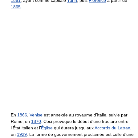
1861
, ayant comme capitale
Turin
, puis
Florence
à partir de
1865
.
En
1866
,
Venise
est annexée au royaume d'Italie, suivie par
Rome, en
1870
. Ceci provoque le début d'une fracture entre
l'État italien et l'
Église
qui durera jusqu'aux
Accords du Latran
,
en
1929
. La forme de gouvernement proclamée est celle d'une