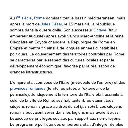
er
Au
I
siècle
,
Rome
dominait tout le bassin méditerranéen, mais
après la mort de
Jules César
, le 15 mars 44, la république
sombra dans la guerre civile. Son successeur
Octave
(futur
empereur Auguste) après avoir vaincu Marc-Antoine et la reine
Cléopâtre en Égypte changera la République de Rome en
Empire et mettra fin ainsi à de longues années d'instabilités
politiques. Le gouvernement des territoires contrôlés par Rome
se caractérisa par le respect des cultures locales et par le
développement économique, favorisé par la réalisation de
grandes infrastructures.
L'empire était composé de l'Italie (métropole de l'empire) et des
provinces romaines
(territoires situés à l'exterieur de la
péninsule). Juridiquement le territoire de l'Italie était assimilé à
celui de la ville de Rome, ses habitants libres étaient tous
citoyens romains grâce au droit du sol (
jus solis
). Les citoyens
romains pouvaient servir dans les légions mais avaient aussi
beaucoup de privilèges sociaux par rapport aux non-citoyens.
Le programme politique des empereurs était d'intégrer de plus