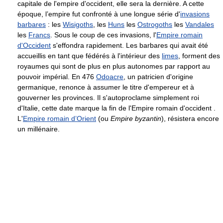
capitale de l'empire d'occident, elle sera la dernière. A cette
époque, l’empire fut confronté à une longue série d'
invasions
barbares
: les
Wisigoths
, les
Huns
les
Ostrogoths
les
Vandales
les
Francs
. Sous le coup de ces invasions, l'
Empire romain
d'Occident
s'effondra rapidement. Les barbares qui avait été
accueillis en tant que fédérés à l'intérieur des
limes
, forment des
royaumes qui sont de plus en plus autonomes par rapport au
pouvoir impérial. En 476
Odoacre
, un patricien d'origine
germanique, renonce à assumer le titre d'empereur et à
gouverner les provinces. Il s'autoproclame simplement roi
d'Italie, cette date marque la fin de l'Empire romain d'occident .
L'
Empire romain d’Orient
(ou
Empire byzantin
), résistera encore
un millénaire.