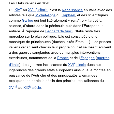
Les États italiens en 1843
e
e
Du
XIV
au
XVIII
siècle
, c'est la
Renaissance
en Italie avec des
artistes tels que
Michel-Ange
ou
Raphaël
, et des scientifiques
comme
Galilée
qui font littéralement « renaître » l'art et la
science, d'abord dans la péninsule puis dans l'Europe tout
entière. À l'époque de
Léonard de Vinci
, l'Italie reste très
morcelée sur le plan politique. Elle est constituée d'une
mosaïque de principautés (duchés, cités-États, …). Les princes
italiens organisent chacun leur propre cour et se livrent souvent
à des guerres sanglantes avec de multiples interventions
extérieures, notamment de la
France
et de l'
Espagne
(
guerres
e
d'Italie
). Les guerres incessantes du
XVI
siècle
dues aux
ingérences des grands états européens ainsi que la montée en
puissance de l'Autriche et des principautés allemandes
expliquent en partie le déclin des principautés italiennes du
e
e
XVII
au
XIX
siècle
.