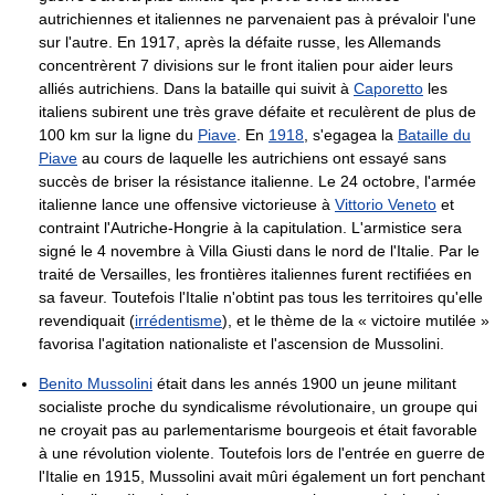
autrichiennes et italiennes ne parvenaient pas à prévaloir l'une
sur l'autre. En 1917, après la défaite russe, les Allemands
concentrèrent 7 divisions sur le front italien pour aider leurs
alliés autrichiens. Dans la bataille qui suivit à
Caporetto
les
italiens subirent une très grave défaite et reculèrent de plus de
100 km
sur la ligne du
Piave
. En
1918
, s'egagea la
Bataille du
Piave
au cours de laquelle les autrichiens ont essayé sans
succès de briser la résistance italienne. Le 24 octobre, l'armée
italienne lance une offensive victorieuse à
Vittorio Veneto
et
contraint l'Autriche-Hongrie à la capitulation. L'armistice sera
signé le 4 novembre à Villa Giusti dans le nord de l'Italie. Par le
traité de Versailles, les frontières italiennes furent rectifiées en
sa faveur. Toutefois l'Italie n'obtint pas tous les territoires qu'elle
revendiquait (
irrédentisme
), et le thème de la « victoire mutilée »
favorisa l'agitation nationaliste et l'ascension de Mussolini.
Benito Mussolini
était dans les annés 1900 un jeune militant
socialiste proche du syndicalisme révolutionaire, un groupe qui
ne croyait pas au parlementarisme bourgeois et était favorable
à une révolution violente. Toutefois lors de l'entrée en guerre de
l'Italie en 1915, Mussolini avait mûri également un fort penchant