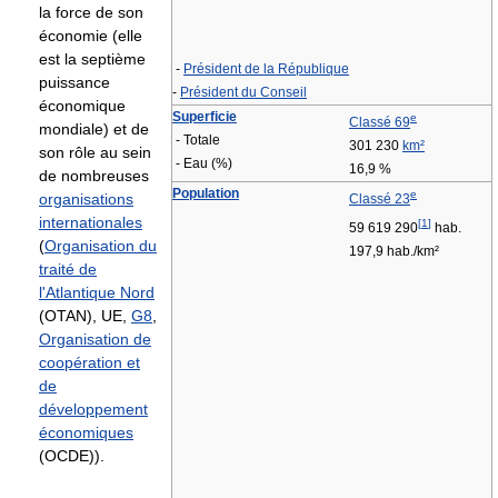
la force de son
économie (elle
est la septième
-
Président de la République
puissance
-
Président du Conseil
économique
Superficie
e
Classé 69
mondiale) et de
- Totale
301 230
km²
son rôle au sein
- Eau (%)
16,9 %
de nombreuses
Population
e
organisations
Classé 23
internationales
[
1
]
59 619 290
hab.
(
Organisation du
197,9 hab./km²
traité de
l'Atlantique Nord
(OTAN), UE,
G8
,
Organisation de
coopération et
de
développement
économiques
(OCDE)).