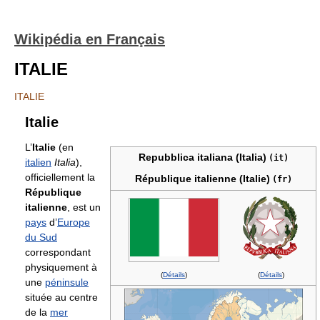
Wikipédia en Français
ITALIE
ITALIE
Italie
L’
Italie
(en
Repubblica italiana (Italia)
(it)
italien
Italia
),
officiellement la
République italienne (Italie)
(fr)
République
italienne
, est un
pays
d’
Europe
du Sud
correspondant
physiquement à
(
Détails
)
(
Détails
)
une
péninsule
située au centre
de la
mer