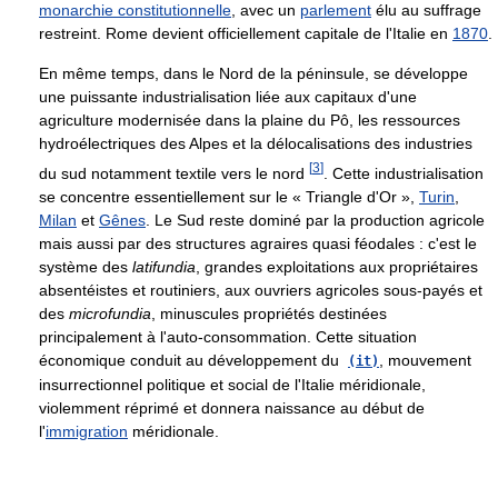
monarchie constitutionnelle
, avec un
parlement
élu au suffrage
restreint. Rome devient officiellement capitale de l'Italie en
1870
.
En même temps, dans le Nord de la péninsule, se développe
une puissante industrialisation liée aux capitaux d'une
agriculture modernisée dans la plaine du Pô, les ressources
hydroélectriques des Alpes et la délocalisations des industries
[
3
]
du sud notamment textile vers le nord
. Cette industrialisation
se concentre essentiellement sur le « Triangle d'Or »,
Turin
,
Milan
et
Gênes
. Le Sud reste dominé par la production agricole
mais aussi par des structures agraires quasi féodales : c'est le
système des
latifundia
, grandes exploitations aux propriétaires
absentéistes et routiniers, aux ouvriers agricoles sous-payés et
des
microfundia
, minuscules propriétés destinées
principalement à l'auto-consommation. Cette situation
économique conduit au développement du
, mouvement
(it)
insurrectionnel politique et social de l'Italie méridionale,
violemment réprimé et donnera naissance au début de
l'
immigration
méridionale.