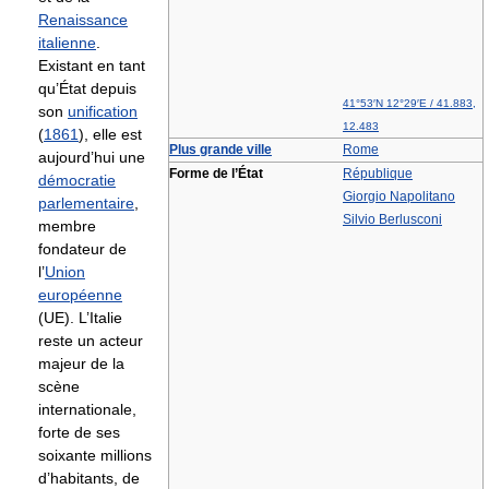
Renaissance
italienne
.
Existant en tant
qu’État depuis
41°53′N
12°29′E
/
41.883
,
son
unification
12.483
(
1861
), elle est
Plus grande ville
Rome
aujourd’hui une
Forme de l’État
République
démocratie
Giorgio Napolitano
parlementaire
,
Silvio Berlusconi
membre
fondateur de
l’
Union
européenne
(UE). L’Italie
reste un acteur
majeur de la
scène
internationale,
forte de ses
soixante millions
d’habitants, de