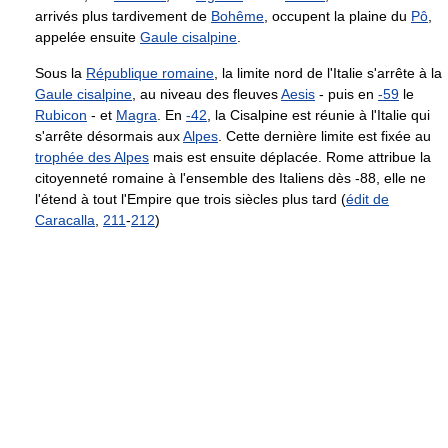
arrivés plus tardivement de
Bohême
, occupent la plaine du
Pô
,
appelée ensuite
Gaule cisalpine
.
Sous la
République romaine
, la limite nord de l'Italie s'arrête à la
Gaule cisalpine
, au niveau des fleuves
Aesis
- puis en
-59
le
Rubicon
- et
Magra
. En
-42
, la Cisalpine est réunie à l'Italie qui
s'arrête désormais aux
Alpes
. Cette dernière limite est fixée au
trophée des Alpes
mais est ensuite déplacée. Rome attribue la
citoyenneté romaine à l'ensemble des Italiens dès -88, elle ne
l'étend à tout l'Empire que trois siècles plus tard (
édit de
Caracalla
,
211
-
212
)