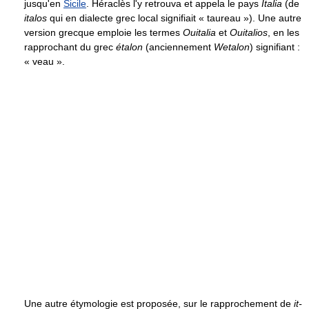
jusqu'en
Sicile
. Héraclès l'y retrouva et appela le pays
Italia
(de
italos
qui en dialecte grec local signifiait « taureau »). Une autre
version grecque emploie les termes
Ouitalia
et
Ouitalios
, en les
rapprochant du grec
étalon
(anciennement
Wetalon
) signifiant :
« veau ».
Une autre étymologie est proposée, sur le rapprochement de
it-