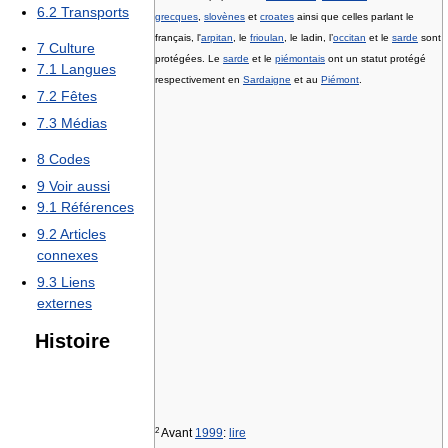
6.2
Transports
grecques
,
slovènes
et
croates
ainsi que celles parlant le
français, l'
arpitan
, le
frioulan
, le ladin, l’
occitan
et le
sarde
sont
7
Culture
protégées. Le
sarde
et le
piémontais
ont un statut protégé
7.1
Langues
respectivement en
Sardaigne
et au
Piémont
.
7.2
Fêtes
7.3
Médias
8
Codes
9
Voir aussi
9.1
Références
9.2
Articles
connexes
9.3
Liens
externes
Histoire
2
Avant
1999
:
lire