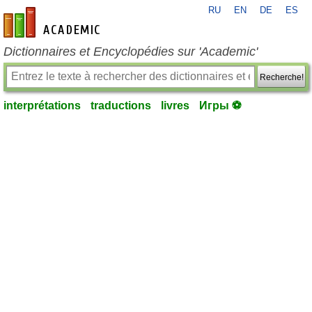
RU
EN
DE
ES
fr-academic.com
Dictionnaires et Encyclopédies sur 'Academic'
Recherche!
interprétations
traductions
livres
Игры ⚽