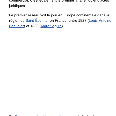
commercial. C'est également le premier à faire l'objet d'actes
juridiques.
Le premier réseau voit le jour en Europe continentale dans la
région de
Saint-Étienne
, en France, entre 1827 (
Louis-Antoine
Beaunier
) et 1830 (
Marc Seguin
).