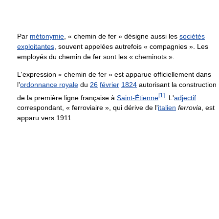
Par
métonymie
, « chemin de fer » désigne aussi les
sociétés
exploitantes
, souvent appelées autrefois « compagnies ». Les
employés du chemin de fer sont les « cheminots ».
L'expression « chemin de fer » est apparue officiellement dans
l'
ordonnance royale
du
26
février
1824
autorisant la construction
[
1
]
de la première ligne française à
Saint-Étienne
. L'
adjectif
correspondant, « ferroviaire », qui dérive de l'
italien
ferrovia
, est
apparu vers 1911.