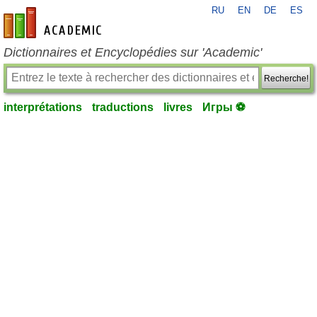
RU
EN
DE
ES
fr-academic.com
Dictionnaires et Encyclopédies sur 'Academic'
Recherche!
interprétations
traductions
livres
Игры ⚽