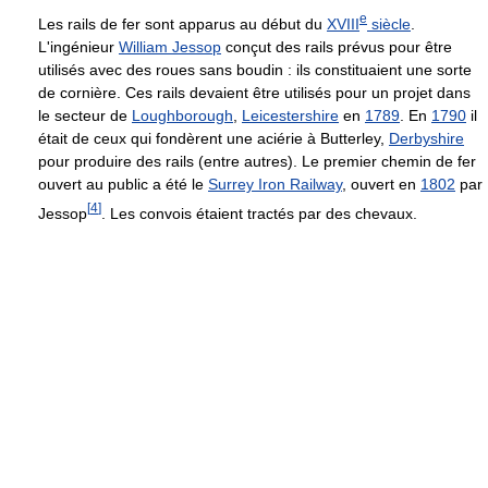
e
Les rails de fer sont apparus au début du
XVIII
siècle
.
L'ingénieur
William Jessop
conçut des rails prévus pour être
utilisés avec des roues sans boudin : ils constituaient une sorte
de cornière. Ces rails devaient être utilisés pour un projet dans
le secteur de
Loughborough
,
Leicestershire
en
1789
. En
1790
il
était de ceux qui fondèrent une aciérie à Butterley,
Derbyshire
pour produire des rails (entre autres). Le premier chemin de fer
ouvert au public a été le
Surrey Iron Railway
, ouvert en
1802
par
[
4
]
Jessop
. Les convois étaient tractés par des chevaux.