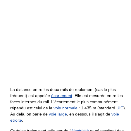
La distance entre les deux rails de roulement (cas le plus
fréquent) est appelée
écartement
. Elle est mesurée entre les
faces internes du rail. L'écartement le plus communément
répandu est celui de la
voie normale
: 1,435 m (standard
UIC
).
Au delà, on parle de
voie large
, en dessous il s'agit de
voie
étroite
.
Certains trains sont mûs par de l'
électricité
et nécessitent des