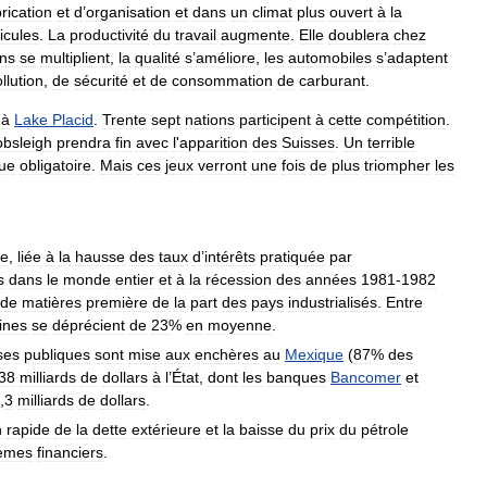
rication
et
d
’
organisation
et
dans
un
climat
plus
ouvert
à
la
icules
.
La
productivité
du
travail
augmente
.
Elle
doublera
chez
ons
se
multiplient
,
la
qualité
s
’
améliore
,
les
automobiles
s
’
adaptent
llution
,
de
sécurité
et
de
consommation
de
carburant
.
à
Lake
Placid
.
Trente
sept
nations
participent
à
cette
compétition
.
obsleigh
prendra
fin
avec
l
'
apparition
des
Suisses
.
Un
terrible
ue
obligatoire
.
Mais
ces
jeux
verront
une
fois
de
plus
triompher
les
ne
,
liée
à
la
hausse
des
taux
d
’
intérêts
pratiquée
par
s
dans
le
monde
entier
et
à
la
récession
des
années
1981
-
1982
de
matières
première
de
la
part
des
pays
industrialisés
.
Entre
ines
se
déprécient
de
23
%
en
moyenne
.
ses
publiques
sont
mise
aux
enchères
au
Mexique
(
87
%
des
38
milliards
de
dollars
à
l
’
État
,
dont
les
banques
Bancomer
et
,
3
milliards
de
dollars
.
n
rapide
de
la
dette
extérieure
et
la
baisse
du
prix
du
pétrole
lèmes
financiers
.