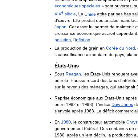
économiques
spéciales
»
sont
ouvertes
,
su
e
XIX
siècle
.
La
Chine
attire
par
ses
bas
sal
d
’
œuvre
.
Elle
produit
des
articles
manufact
Japon
.
Cet
essor
lui
permet
de
maintenir
d
croissance
économique
accroît
cependant
pollution
,
l
’
inflation
…
La
production
de
grain
en
Corée
du
Nord
,
l
’
autosuffisance
alimentaire
du
pays
,
plafo
États
-
Unis
Sous
Reagan
,
les
États
-
Unis
renouent
ave
pétrole
.
Hausse
record
des
taux
d
’
intérêts
sur
le
revenu
des
ménages
,
qui
atteignait
Reprise
économique
aux
États
-
Unis
après
entre
1982
et
1988
).
L
’
indice
Dow
Jones
d
s
’
envole
après
1983
.
Le
déficit
commercial
En
1980
,
le
constructeur
automobile
Chrys
gouvernement
fédéral
.
Des
centaines
de
m
1980
,
après
un
lent
déclin
,
la
production
a