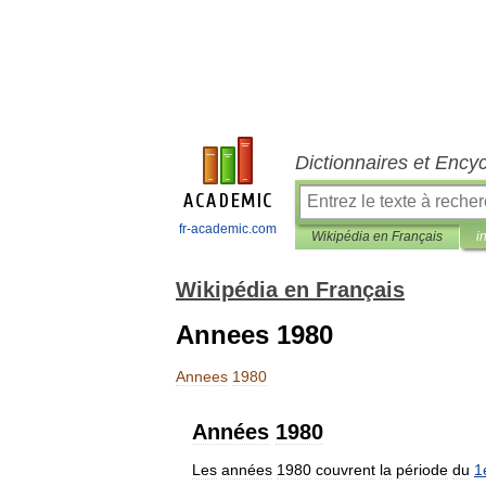
Dictionnaires et Ency
fr-academic.com
Wikipédia en Français
i
Wikipédia en Français
Annees 1980
Annees
1980
Années
1980
Les
années
1980
couvrent
la
période
du
1