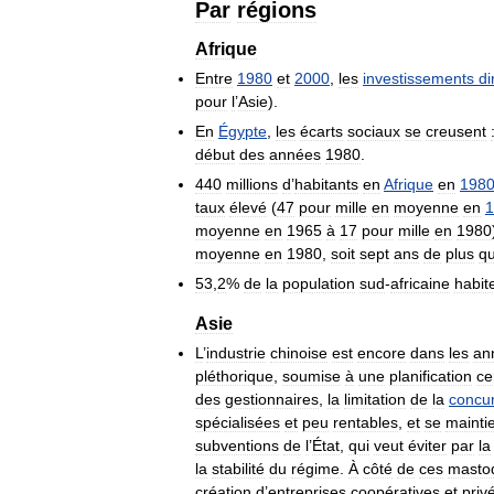
Par
régions
Afrique
Entre
1980
et
2000
,
les
investissements
di
pour
l
’
Asie
).
En
Égypte
,
les
écarts
sociaux
se
creusent
début
des
années
1980
.
440
millions
d
’
habitants
en
Afrique
en
198
taux
élevé
(
47
pour
mille
en
moyenne
en
1
moyenne
en
1965
à
17
pour
mille
en
1980
moyenne
en
1980
,
soit
sept
ans
de
plus
q
53
,
2
%
de
la
population
sud
-
africaine
habit
Asie
L
’
industrie
chinoise
est
encore
dans
les
an
pléthorique
,
soumise
à
une
planification
ce
des
gestionnaires
,
la
limitation
de
la
concu
spécialisées
et
peu
rentables
,
et
se
mainti
subventions
de
l
’
État
,
qui
veut
éviter
par
la
la
stabilité
du
régime
.
À
côté
de
ces
masto
création
d
’
entreprises
coopératives
et
priv