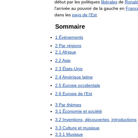
début
par
les
politiques
libérales
de
Ronal
l
'
arrivée
au
pouvoir
de
la
gauche
en
Franc
dans
les
pays
de
l
'
Est
.
Sommaire
1
Événements
2
Par
régions
2
.
1
Afrique
2
.
2
Asie
2
.
3
États
-
Unis
2
.
4
Amérique
latine
2
.
5
Europe
occidentale
2
.
6
Europe
de
l
'
Est
3
Par
thèmes
3
.
1
Économie
et
société
3
.
2
Inventions
,
découvertes
,
introductions
3
.
3
Culture
et
musique
3
.
3
.
1
Musique