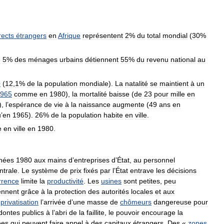
rects
étrangers
en
Afrique
représentent
2
%
du
total
mondial
(
30
%
:
5
%
des
ménages
urbains
détiennent
55
%
du
revenu
national
au
0
(
12
,
1
%
de
la
population
mondiale
).
La
natalité
se
maintient
à
un
965
comme
en
1980
),
la
mortalité
baisse
(
de
23
pour
mille
en
),
l
’
espérance
de
vie
à
la
naissance
augmente
(
49
ans
en
u
’
en
1965
).
26
%
de
la
population
habite
en
ville
.
e
en
ville
en
1980
.
nées
1980
aux
mains
d
’
entreprises
d
’
État
,
au
personnel
ntrale
.
Le
système
de
prix
fixés
par
l
’
État
entrave
les
décisions
rrence
limite
la
productivité
.
Les
usines
sont
petites
,
peu
ennent
grâce
à
la
protection
des
autorités
locales
et
aux
privatisation
l
’
arrivée
d
’
une
masse
de
chômeurs
dangereuse
pour
dontes
publics
à
l
’
abri
de
la
faillite
,
le
pouvoir
encourage
la
ées
qui
peuvent
faire
appel
à
des
capitaux
étrangers
.
Des
«
zones