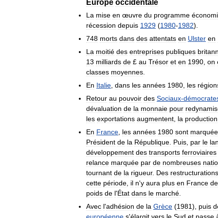
Europe
occidentale
La
mise
en
œuvre
du
programme
économ
récession
depuis
1929
(
1980
-
1982
).
748
morts
dans
des
attentats
en
Ulster
en
La
moitié
des
entreprises
publiques
britan
13
milliards
de
£
au
Trésor
et
en
1990
,
on
classes
moyennes
.
En
Italie
,
dans
les
années
1980
,
les
région
Retour
au
pouvoir
des
Sociaux
-
démocrate
dévaluation
de
la
monnaie
pour
redynamis
les
exportations
augmentent
,
la
production
En
France
,
les
années
1980
sont
marquée
Président
de
la
République
.
Puis
,
par
le
la
développement
des
transports
ferroviaires
relance
marquée
par
de
nombreuses
natio
tournant
de
la
rigueur
.
Des
restructuration
cette
période
,
il
n
'
y
aura
plus
en
France
de
poids
de
l
'
État
dans
le
marché
.
Avec
l
'
adhésion
de
la
Grèce
(
1981
),
puis
d
européenne
s
'
élargit
vers
le
Sud
et
passe