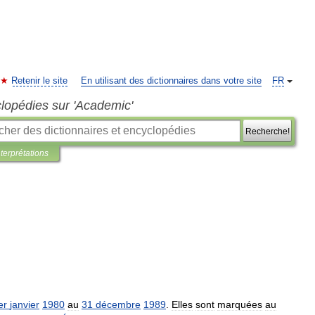
Retenir le site
En utilisant des dictionnaires dans votre site
FR
clopédies sur 'Academic'
Recherche!
nterprétations
er
janvier
1980
au
31
décembre
1989
.
Elles
sont
marquées
au