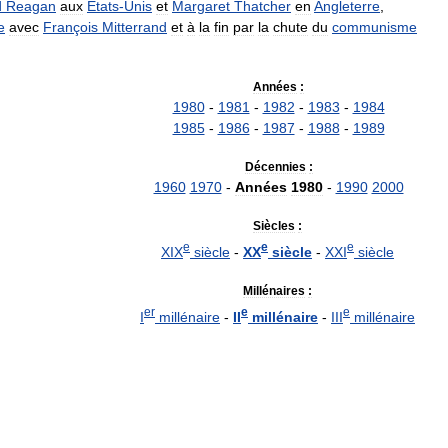
d
Reagan
aux
États
-
Unis
et
Margaret
Thatcher
en
Angleterre
,
e
avec
François
Mitterrand
et
à
la
fin
par
la
chute
du
communisme
Années
:
1980
-
1981
-
1982
-
1983
-
1984
1985
-
1986
-
1987
-
1988
-
1989
Décennies
:
1960
1970
-
Années
1980
-
1990
2000
Siècles
:
e
e
e
XIX
siècle
-
XX
siècle
-
XXI
siècle
Millénaires
:
er
e
e
I
millénaire
-
II
millénaire
-
III
millénaire