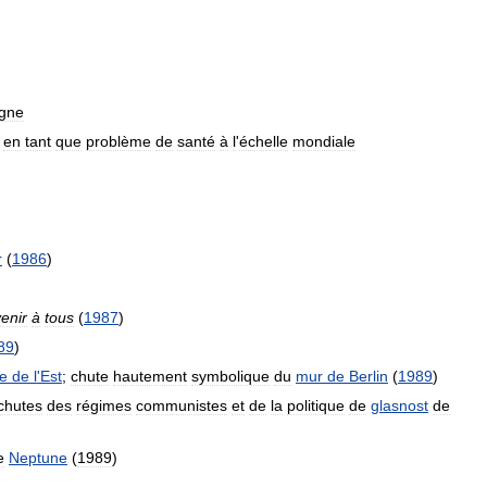
gne
en
tant
que
problème
de
santé
à
l
'
échelle
mondiale
r
(
1986
)
enir
à
tous
(
1987
)
89
)
e
de
l
'
Est
;
chute
hautement
symbolique
du
mur
de
Berlin
(
1989
)
chutes
des
régimes
communistes
et
de
la
politique
de
glasnost
de
e
Neptune
(
1989
)