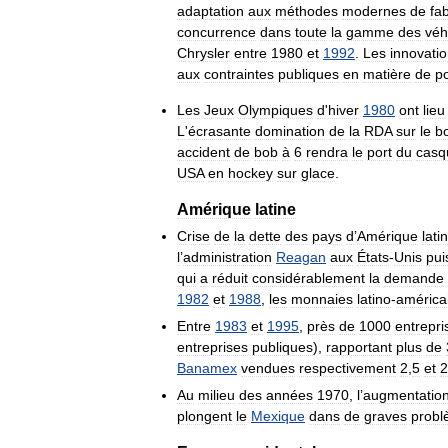
adaptation
aux
méthodes
modernes
de
fab
concurrence
dans
toute
la
gamme
des
véh
Chrysler
entre
1980
et
1992
.
Les
innovati
aux
contraintes
publiques
en
matière
de
po
Les
Jeux
Olympiques
d
'
hiver
1980
ont
lieu
L
'
écrasante
domination
de
la
RDA
sur
le
b
accident
de
bob
à
6
rendra
le
port
du
casq
USA
en
hockey
sur
glace
.
Amérique
latine
Crise
de
la
dette
des
pays
d
’
Amérique
lati
l
’
administration
Reagan
aux
États
-
Unis
pui
qui
a
réduit
considérablement
la
demande
1982
et
1988
,
les
monnaies
latino
-
américa
Entre
1983
et
1995
,
près
de
1000
entrepri
entreprises
publiques
),
rapportant
plus
de
Banamex
vendues
respectivement
2
,
5
et
2
Au
milieu
des
années
1970
,
l
’
augmentatio
plongent
le
Mexique
dans
de
graves
prob