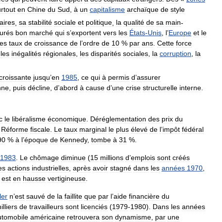
rtout
en
Chine
du
Sud
,
à
un
capitalisme
archaïque
de
style
aires
,
sa
stabilité
sociale
et
politique
,
la
qualité
de
sa
main
-
urés
bon
marché
qui
s
’
exportent
vers
les
États
-
Unis
,
l
’
Europe
et
le
es
taux
de
croissance
de
l
’
ordre
de
10
%
par
ans
.
Cette
force
les
inégalités
régionales
,
les
disparités
sociales
,
la
corruption
,
la
croissante
jusqu
’
en
1985
,
ce
qui
à
permis
d
’
assurer
nne
,
puis
décline
,
d
’
abord
à
cause
d
’
une
crise
structurelle
interne
.
c
le
libéralisme
économique
.
Déréglementation
des
prix
du
.
Réforme
fiscale
.
Le
taux
marginal
le
plus
élevé
de
l
’
impôt
fédéral
90
%
à
l
’
époque
de
Kennedy
,
tombe
à
31
%.
1983
.
Le
chômage
diminue
(
15
millions
d
’
emplois
sont
créés
es
actions
industrielles
,
après
avoir
stagné
dans
les
années
1970
,
est
en
hausse
vertigineuse
.
ler
n
’
est
sauvé
de
la
faillite
que
par
l
’
aide
financière
du
illiers
de
travailleurs
sont
licenciés
(
1979
-
1980
).
Dans
les
années
utomobile
américaine
retrouvera
son
dynamisme
,
par
une