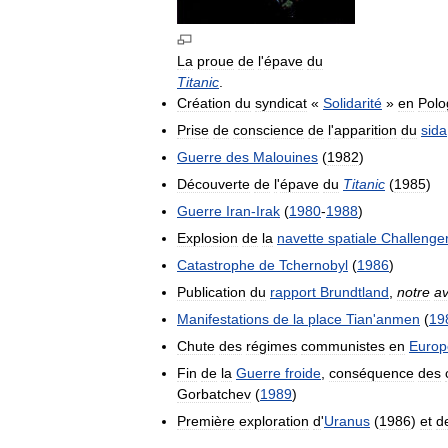
La
proue
de
l
'
épave
du
Titanic
.
Création
du
syndicat
«
Solidarité
»
en
Polo
Prise
de
conscience
de
l
'
apparition
du
sida
Guerre
des
Malouines
(
1982
)
Découverte
de
l
'
épave
du
Titanic
(
1985
)
Guerre
Iran
-
Irak
(
1980
-
1988
)
Explosion
de
la
navette
spatiale
Challenge
Catastrophe
de
Tchernobyl
(
1986
)
Publication
du
rapport
Brundtland
,
notre
av
Manifestations
de
la
place
Tian
'
anmen
(
19
Chute
des
régimes
communistes
en
Europ
Fin
de
la
Guerre
froide
,
conséquence
des
Gorbatchev
(
1989
)
Première
exploration
d
'
Uranus
(
1986
)
et
d