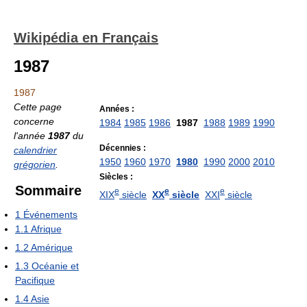
Wikipédia en Français
1987
1987
Cette page
Années :
concerne
1984
1985
1986
1987
1988
1989
1990
l'année
1987
du
Décennies :
calendrier
1950
1960
1970
1980
1990
2000
2010
grégorien
.
Siècles :
Sommaire
e
e
e
XIX
siècle
XX
siècle
XXI
siècle
1
Événements
1.1
Afrique
1.2
Amérique
1.3
Océanie et
Pacifique
1.4
Asie