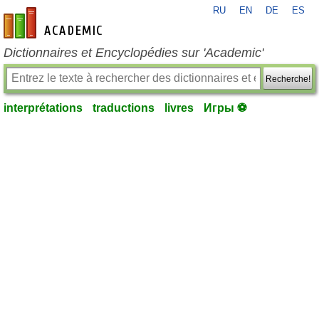
RU
EN
DE
ES
fr-academic.com
Dictionnaires et Encyclopédies sur 'Academic'
Recherche!
interprétations
traductions
livres
Игры ⚽