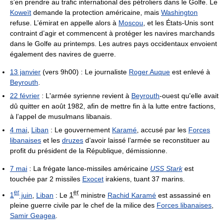
s’en prendre au trafic international des pétroliers dans le Golfe. Le
Koweït
demande la protection américaine, mais
Washington
refuse. L’émirat en appelle alors à
Moscou
, et les États-Unis sont
contraint d’agir et commencent à protéger les navires marchands
dans le Golfe au printemps. Les autres pays occidentaux envoient
également des navires de guerre.
13 janvier
(vers 9h00) : Le journaliste
Roger Auque
est enlevé à
Beyrouth
.
22 février
: L'armée syrienne revient à
Beyrouth
-ouest qu'elle avait
dû quitter en août 1982, afin de mettre fin à la lutte entre factions,
à l’appel de musulmans libanais.
4 mai
,
Liban
: Le gouvernement
Karamé
, accusé par les
Forces
libanaises
et les
druzes
d’avoir laissé l’armée se reconstituer au
profit du président de la République, démissionne.
7 mai
: La frégate lance-missiles américaine
USS Stark
est
touchée par 2 missiles
Exocet
irakiens, tuant 37 marins.
er
er
1
juin
,
Liban
: Le
1
ministre
Rachid Karamé
est assassiné en
pleine guerre civile par le chef de la milice des
Forces libanaises
,
Samir Geagea
.