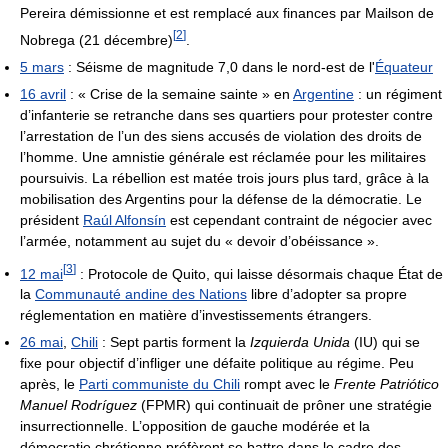
Pereira démissionne et est remplacé aux finances par Mailson de
[
2
]
Nobrega (21 décembre)
.
5 mars
: Séisme de magnitude 7,0 dans le nord-est de l'
Équateur
16 avril
: « Crise de la semaine sainte » en
Argentine
: un régiment
d’infanterie se retranche dans ses quartiers pour protester contre
l’arrestation de l’un des siens accusés de violation des droits de
l’homme. Une amnistie générale est réclamée pour les militaires
poursuivis. La rébellion est matée trois jours plus tard, grâce à la
mobilisation des Argentins pour la défense de la démocratie. Le
président
Raúl Alfonsín
est cependant contraint de négocier avec
l’armée, notamment au sujet du « devoir d’obéissance ».
[
3
]
12 mai
: Protocole de Quito, qui laisse désormais chaque État de
la
Communauté andine des Nations
libre d’adopter sa propre
réglementation en matière d’investissements étrangers.
26 mai
,
Chili
: Sept partis forment la
Izquierda Unida
(IU) qui se
fixe pour objectif d’infliger une défaite politique au régime. Peu
après, le
Parti communiste du Chili
rompt avec le
Frente Patriótico
Manuel Rodríguez
(FPMR) qui continuait de prôner une stratégie
insurrectionnelle. L’opposition de gauche modérée et la
démocratie chrétienne préfèrent se battre dans le cadre des