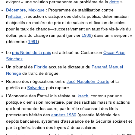
exigent « une solution permanente au problème de la
dette
».
Décembre
,
Mexique
: Programme de stabilisation contre
l’
inflation
: réduction drastique des déficits publics, détermination
d’objectifs en matière de prix et de salaires et fixation de cibles
pour le taux de change—successivement un taux fixe vis-à-vis du
dollar, puis du change rampant (janvier
1989
) dans un « serpent »
(décembre
1991
).
Le
prix Nobel de la paix
est attribué au Costaricien
Óscar Arias
Sánchez
.
Un tribunal de
Floride
accuse le dictateur du
Panamá
Manuel
Noriega
de trafic de drogue.
Reprise des négociations entre
José Napoleón Duarte
et la
guérilla au
Salvador
, puis rupture.
L’économie des États-Unis résiste au
krach
, contenu par une
politique d’émission monétaire, par des rachats massifs d’actions
qui font remonter les cours, par le rôle sécurisant des filets
protecteurs hérités des
années 1930
(garantie fédérale des
dépôts bancaires, systèmes d’assurance de la Sécurité sociale) et
par la généralisation des foyers à deux salaires.