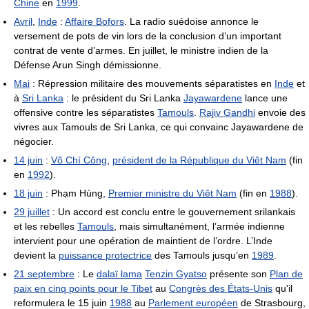
Chine
en
1999
.
Avril
,
Inde
:
Affaire Bofors
. La radio suédoise annonce le
versement de pots de vin lors de la conclusion d’un important
contrat de vente d’armes. En juillet, le ministre indien de la
Défense Arun Singh démissionne.
Mai
: Répression militaire des mouvements séparatistes en
Inde
et
à
Sri Lanka
: le président du Sri Lanka
Jayawardene
lance une
offensive contre les séparatistes
Tamouls
.
Rajiv Gandhi
envoie des
vivres aux Tamouls de Sri Lanka, ce qui convainc Jayawardene de
négocier.
14 juin
:
Võ Chí Công
,
président de la République du Viêt Nam
(fin
en
1992
).
18 juin
: Phạm Hùng,
Premier ministre du Viêt Nam
(fin en
1988
).
29 juillet
: Un accord est conclu entre le gouvernement srilankais
et les rebelles
Tamouls
, mais simultanément, l’armée indienne
intervient pour une opération de maintient de l’ordre. L’Inde
devient la
puissance protectrice
des Tamouls jusqu’en
1989
.
21 septembre
: Le
dalaï lama
Tenzin Gyatso
présente son
Plan de
paix en cinq points pour le Tibet
au
Congrès des États-Unis
qu'il
reformulera le 15 juin
1988
au
Parlement européen
de Strasbourg,