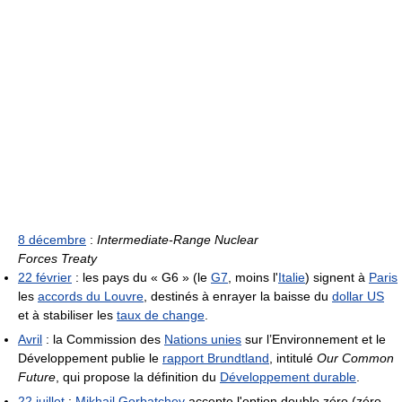
8 décembre
:
Intermediate-Range Nuclear
Forces Treaty
22 février
: les pays du « G6 » (le
G7
, moins l'
Italie
) signent à
Paris
les
accords du Louvre
, destinés à enrayer la baisse du
dollar US
et à stabiliser les
taux de change
.
Avril
: la Commission des
Nations unies
sur l’Environnement et le
Développement publie le
rapport Brundtland
, intitulé
Our Common
Future
, qui propose la définition du
Développement durable
.
22 juillet
:
Mikhail Gorbatchev
accepte l'option double zéro (zéro