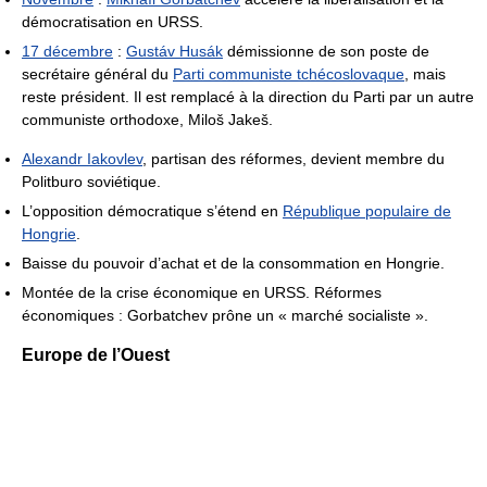
démocratisation en URSS.
17 décembre
:
Gustáv Husák
démissionne de son poste de
secrétaire général du
Parti communiste tchécoslovaque
, mais
reste président. Il est remplacé à la direction du Parti par un autre
communiste orthodoxe, Miloš Jakeš.
Alexandr Iakovlev
, partisan des réformes, devient membre du
Politburo soviétique.
L’opposition démocratique s’étend en
République populaire de
Hongrie
.
Baisse du pouvoir d’achat et de la consommation en Hongrie.
Montée de la crise économique en URSS. Réformes
économiques : Gorbatchev prône un « marché socialiste ».
Europe de l’Ouest