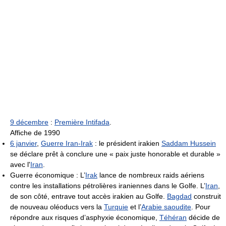
9 décembre
:
Première Intifada
.
Affiche de 1990
6 janvier
,
Guerre Iran-Irak
: le président irakien
Saddam Hussein
se déclare prêt à conclure une « paix juste honorable et durable »
avec l'
Iran
.
Guerre économique : L’
Irak
lance de nombreux raids aériens
contre les installations pétrolières iraniennes dans le Golfe. L’
Iran
,
de son côté, entrave tout accès irakien au Golfe.
Bagdad
construit
de nouveau oléoducs vers la
Turquie
et l’
Arabie saoudite
. Pour
répondre aux risques d’asphyxie économique,
Téhéran
décide de