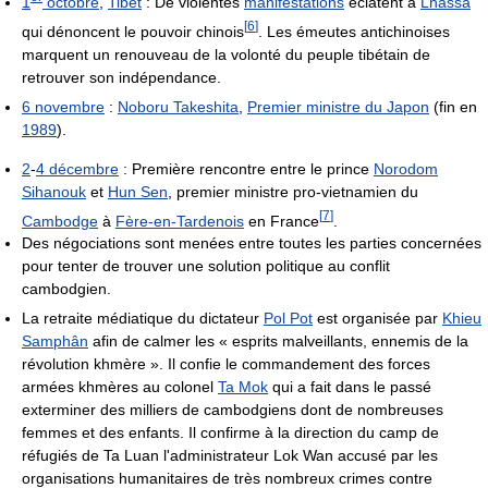
1
octobre
,
Tibet
: De violentes
manifestations
éclatent à
Lhassa
[
6
]
qui dénoncent le pouvoir chinois
. Les émeutes antichinoises
marquent un renouveau de la volonté du peuple tibétain de
retrouver son indépendance.
6 novembre
:
Noboru Takeshita
,
Premier ministre du Japon
(fin en
1989
).
2
-
4 décembre
: Première rencontre entre le prince
Norodom
Sihanouk
et
Hun Sen
, premier ministre pro-vietnamien du
[
7
]
Cambodge
à
Fère-en-Tardenois
en France
.
Des négociations sont menées entre toutes les parties concernées
pour tenter de trouver une solution politique au conflit
cambodgien.
La retraite médiatique du dictateur
Pol Pot
est organisée par
Khieu
Samphân
afin de calmer les « esprits malveillants, ennemis de la
révolution khmère ». Il confie le commandement des forces
armées khmères au colonel
Ta Mok
qui a fait dans le passé
exterminer des milliers de cambodgiens dont de nombreuses
femmes et des enfants. Il confirme à la direction du camp de
réfugiés de Ta Luan l'administrateur Lok Wan accusé par les
organisations humanitaires de très nombreux crimes contre