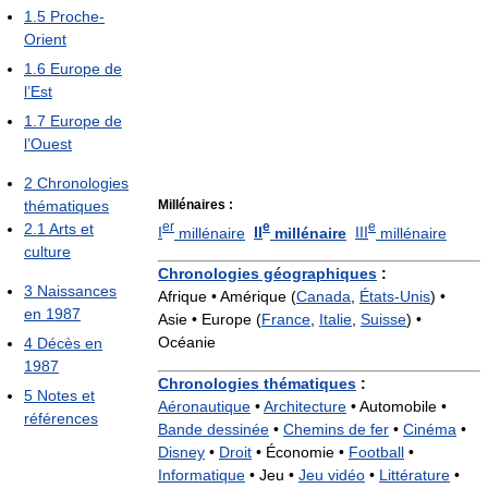
1.5
Proche-
Orient
1.6
Europe de
l’Est
1.7
Europe de
l’Ouest
2
Chronologies
Millénaires :
thématiques
er
e
e
2.1
Arts et
I
millénaire
II
millénaire
III
millénaire
culture
Chronologies géographiques
:
3
Naissances
Afrique • Amérique (
Canada
,
États-Unis
) •
en 1987
Asie • Europe (
France
,
Italie
,
Suisse
) •
Océanie
4
Décès en
1987
Chronologies thématiques
:
5
Notes et
Aéronautique
•
Architecture
•
Automobile •
références
Bande dessinée
•
Chemins de fer
•
Cinéma
•
Disney
•
Droit
•
Économie •
Football
•
Informatique
•
Jeu •
Jeu vidéo
•
Littérature
•