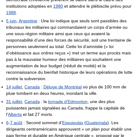
institutions adoptées en
1980
et attendre le plébiscite prévu pour
1988
.
5 juin
,
Argentine
: Une loi indique que seuls sont passibles des
tribunaux les militaires qui commandaient un corps d’armée ou
une sous-région militaire ainsi que ceux qui avaient la
responsabilité d’une des forces de sécurité, soit une trentaine de
personnes seulement au total. Cette loi d’amnistie (« loi
d’obéissance aux ordres reçus ») met un terme aux procès mais
pas à la mauvaise humeur des militaires qui souhaitent une
augmentation de leur budget (réduit de moitié) et la
reconnaissance du bienfait historique de leurs opérations de lutte
contre la subversion.
14 juillet
,
Canada
:
Déluge de Montréal
où plus de 100 mm de
pluie tombent en deux heures, inondant la ville.
31 juillet
,
Canada
: la
tornade d'Edmonton
, une des plus
puissantes jamais signalées au Canada, frappe la capitale de
l'
Alberta
et fait 27 morts.
6
-
7 août
: Second sommet d’
Esquipulas
(
Guatemala
). Les
dirigeants centraméricains approuvent « un plan pour établir une
paix ferme et durable en Amérique centrale », proposé par le