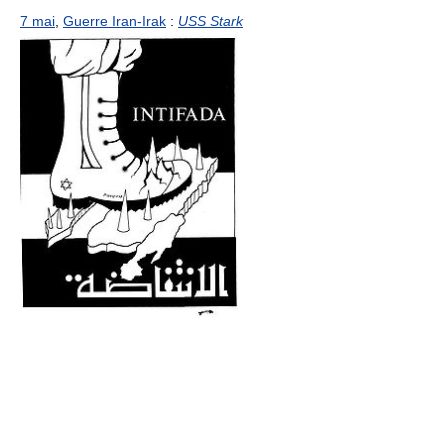
7 mai
,
Guerre Iran-Irak
:
USS Stark