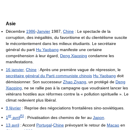
Asie
Décembre
1986
-
Janvier
1987,
Chine
: Le spectacle de la
corruption, des inégalités, du favoritisme et du clientélisme suscite
le mécontentement dans les milieux étudiants. Le secrétaire
général du parti
Hu Yaobang
manifeste une certaine
compréhension à leur égard,
Deng Xiaoping
condamne les
manifestations.
16 janvier
,
Chine
: Après une première vague de répression, le
secrétaire général du Parti communiste chinois
Hu Yaobang
doit
démissionner. Son successeur
Zhao Ziyang
, un protégé de
Deng
Xiaoping
, ne se rallie pas à la campagne que voudraient lancer les
vétérans hostiles aux réformes contre la « pollution spirituelle ». Le
climat redevient plus libéral.
9 février
: Reprise des négociations frontalières sino-soviétiques.
er
[
5
]
1
avril
: Privatisation des chemins de fer au
Japon
.
13 avril
: Accord
Portugal
-
Chine
prévoyant le retour de
Macao
en