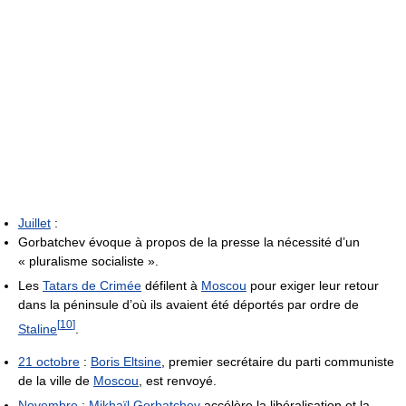
Juillet
:
Gorbatchev évoque à propos de la presse la nécessité d’un
« pluralisme socialiste ».
Les
Tatars de Crimée
défilent à
Moscou
pour exiger leur retour
dans la péninsule d’où ils avaient été déportés par ordre de
[
10
]
Staline
.
21 octobre
:
Boris Eltsine
, premier secrétaire du parti communiste
de la ville de
Moscou
, est renvoyé.
Novembre
:
Mikhaïl Gorbatchev
accélère la libéralisation et la