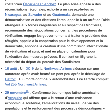
costaricien
Óscar Arias Sánchez
. Le plan Arias appelle à des
réconciliations régionales, exhorte à un cessez-le-feu au
Nicaragua
, au
Salvador
et au
Guatemala
, demande une
démocratisation et des élections libres, appelle à un arrêt de l’aide
étrangère aux forces irrégulières et au respect des frontières,
recommande des négociations concernant les procédures de
vérification, engage les gouvernements à traiter le problème des
réfugiés, appelle à la coopération pour le développement et la
démocratie, annonce la création d’une commission internationale
de vérification et suivi, et met en place un calendrier pour
l’exécution des mesures prévues. Il contient en filigrane la
nécessité du départ du pouvoir des Sandinistes.
16 août
: Un
DC-9
de la
Northwest Airlines
s’écrase sur une
autoroute après avoir heurté un pont peu après le décollage de
Détroit
: 156 morts dont deux automobilistes. Lire l'article complet :
Vol 255 Northwest Airlines
.
[
4
]
29 novembre
: Conférence économique latino-américaine
d’
Acapulco
qui affirme que « le retour d’une croissance
économique soutenue, l’améliorations du niveau de vie des
populations et le renforcement des processus démocratiques »