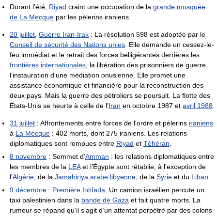
Durant l’été,
Riyad
craint une occupation de la
grande mosquée
de La Mecque
par les pèlerins iraniens.
20 juillet
,
Guerre Iran-Irak
: La résolution 598 est adoptée par le
Conseil de sécurité des Nations unies
. Elle demande un cessez-le-
feu immédiat et le retrait des forces belligérantes derrières les
frontières internationales
, la libération des prisonniers de guerre,
l’instauration d’une médiation onusienne. Elle promet une
assistance économique et financière pour la reconstruction des
deux pays. Mais la guerre des pétroliers se poursuit. La flotte des
États-Unis se heurte à celle de l’
Iran
en octobre 1987 et
avril 1988
.
31 juillet
: Affrontements entre forces de l'ordre et pèlerins
iraniens
à
La Mecque
: 402 morts, dont 275 iraniens. Les relations
diplomatiques sont rompues entre
Riyad
et
Téhéran
.
8 novembre
: Sommet d’
Amman
: les relations diplomatiques entre
les membres de la
LEA
et l’Égypte sont rétablie, à l’exception de
l’
Algérie
, de la
Jamahiriya arabe libyenne
, de la
Syrie
et du
Liban
.
9 décembre
:
Première Intifada
. Un camion israélien percute un
taxi palestinien dans la
bande de Gaza
et fait quatre morts. La
rumeur se répand qu’il s’agit d’un attentat perpétré par des colons