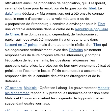
officialisant ainsi une proposition de négociation, qui, il l'espérait,
servirait de base pour la résolution de la question du
Tibet
. Le
dalaï lama
déclara : « Ma proposition, qui a été ensuite connue
sous le nom « d'approche de la voie médiane » ou de
« proposition de Strasbourg » consiste à envisager pour le
Tibet
une véritable autonomie dans le cadre de la
République populaire
de Chine
. Il ne doit pas s'agir, cependant, de l'autonomie sur
papier qui nous avait été imposée il y a cinquante ans dans
l’accord en 17 points
, mais d'une autonomie réelle, d'un
Tibet
qui
s'autogouverne véritablement, avec des
Tibétains
pleinement
responsables de leurs propres affaires intérieures, y compris
l'éducation de leurs enfants, les questions religieuses, les
questions culturelles, la protection de leur environnement délicat et
précieux et l'économie locale. Pékin continuerait à assumer la
responsabilité de la conduite des affaires étrangères et de la
défense ».
27 octobre
,
Malaisie
: Opération Lalang. Le gouvernement
Mahatir
bin Mohammed
répond aux prétendues menaces de tension entre
Malais et Chinois en arrêtant les dirigeants de l’opposition et en
suspendant quatre journaux.
er