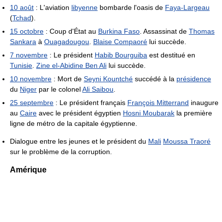
10 août
: L'aviation
libyenne
bombarde l'oasis de
Faya-Largeau
(
Tchad
).
15 octobre
: Coup d'État au
Burkina Faso
. Assassinat de
Thomas
Sankara
à
Ouagadougou
.
Blaise Compaoré
lui succède.
7 novembre
: Le président
Habib Bourguiba
est destitué en
Tunisie
.
Zine el-Abidine Ben Ali
lui succède.
10 novembre
: Mort de
Seyni Kountché
succédé à la
présidence
du
Niger
par le colonel
Ali Saibou
.
25 septembre
: Le président français
François Mitterrand
inaugure
au
Caire
avec le président égyptien
Hosni Moubarak
la première
ligne de métro de la capitale égyptienne.
Dialogue entre les jeunes et le président du
Mali
Moussa Traoré
sur le problème de la corruption.
Amérique