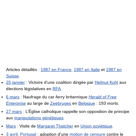
Articles détaillés :
1987 en France
,
1987 en Italie
et
1987 en
Suisse
.
25 janvier
: Victoire d’une coalition dirigée par
Helmut Kohl
aux
élections législatives en
RFA
.
6 mars
: Naufrage du car-ferry britannique
Herald of Free
Enterprise
au large de
Zeebruges
en
Belgique
: 193 morts.
27 mars
: L’Église catholique rappelle son opposition de principe
aux
manipulations génétiques
.
Mars
: Visite de
Margaret Thatcher
en
Union soviétique
.
3 avril
,
Portugal
: adoption d'une
motion de censure
contre le