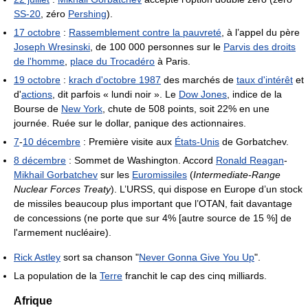
SS-20
, zéro
Pershing
).
17 octobre
:
Rassemblement contre la pauvreté
, à l’appel du père
Joseph Wresinski
, de 100 000 personnes sur le
Parvis des droits
de l'homme
,
place du Trocadéro
à Paris.
19 octobre
:
krach d'octobre 1987
des marchés de
taux d'intérêt
et
d'
actions
, dit parfois « lundi noir ». Le
Dow Jones
, indice de la
Bourse de
New York
, chute de 508 points, soit 22% en une
journée. Ruée sur le dollar, panique des actionnaires.
7
-
10 décembre
: Première visite aux
États-Unis
de Gorbatchev.
8 décembre
: Sommet de Washington. Accord
Ronald Reagan
-
Mikhail Gorbatchev
sur les
Euromissiles
(
Intermediate-Range
Nuclear Forces Treaty
). L’URSS, qui dispose en Europe d’un stock
de missiles beaucoup plus important que l’OTAN, fait davantage
de concessions (ne porte que sur 4% [autre source de 15 %] de
l'armement nucléaire).
Rick Astley
sort sa chanson "
Never Gonna Give You Up
".
La population de la
Terre
franchit le cap des cinq milliards.
Afrique