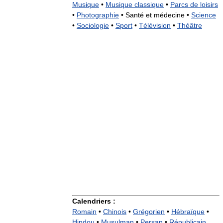
Musique
•
Musique classique
•
Parcs de loisirs
•
Photographie
•
Santé et médecine •
Science
•
Sociologie
•
Sport
•
Télévision
•
Théâtre
Calendriers :
Romain
•
Chinois
•
Grégorien
•
Hébraïque
•
Hindou
•
Musulman
•
Persan
•
Républicain