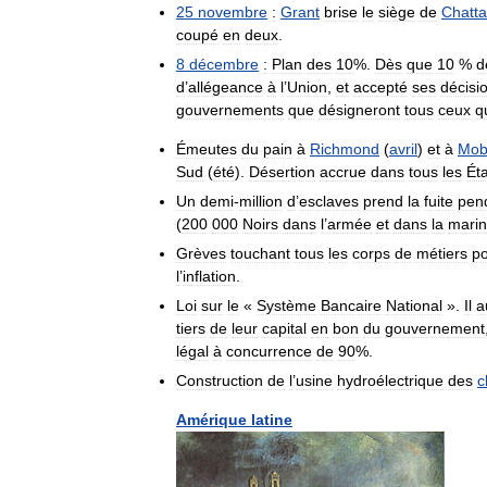
25
novembre
:
Grant
brise
le
siège
de
Chatt
coupé
en
deux
.
8
décembre
:
Plan
des
10
%.
Dès
que
10
%
d
d
’
allégeance
à
l
’
Union
,
et
accepté
ses
décisi
gouvernements
que
désigneront
tous
ceux
q
Émeutes
du
pain
à
Richmond
(
avril
)
et
à
Mob
Sud
(
été
).
Désertion
accrue
dans
tous
les
Ét
Un
demi
-
million
d
’
esclaves
prend
la
fuite
pen
(
200
000
Noirs
dans
l
’
armée
et
dans
la
mari
Grèves
touchant
tous
les
corps
de
métiers
p
l
’
inflation
.
Loi
sur
le
«
Système
Bancaire
National
».
Il
a
tiers
de
leur
capital
en
bon
du
gouvernement
légal
à
concurrence
de
90
%.
Construction
de
l
’
usine
hydroélectrique
des
c
Amérique
latine