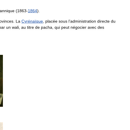
tannique
(
1863
-
1864
).
ovinces
.
La
Cyrénaïque
,
placée
sous
l
’
administration
directe
du
par
un
wali
,
au
titre
de
pacha
,
qui
peut
négocier
avec
des