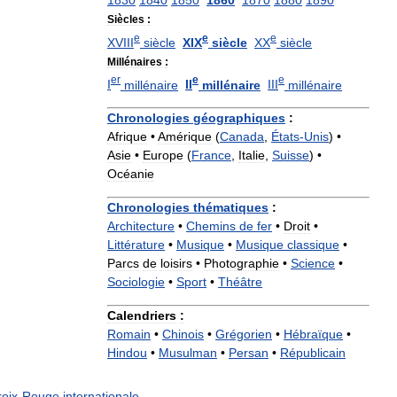
1830
1840
1850
1860
1870
1880
1890
Siècles
:
e
e
e
XVIII
siècle
XIX
siècle
XX
siècle
Millénaires
:
er
e
e
I
millénaire
II
millénaire
III
millénaire
Chronologies
géographiques
:
Afrique
•
Amérique
(
Canada
,
États
-
Unis
) •
Asie
•
Europe
(
France
,
Italie
,
Suisse
) •
Océanie
Chronologies
thématiques
:
Architecture
•
Chemins
de
fer
•
Droit
•
Littérature
•
Musique
•
Musique
classique
•
Parcs
de
loisirs
•
Photographie
•
Science
•
Sociologie
•
Sport
•
Théâtre
Calendriers
:
Romain
•
Chinois
•
Grégorien
•
Hébraïque
•
Hindou
•
Musulman
•
Persan
•
Républicain
roix
-
Rouge
internationale
.