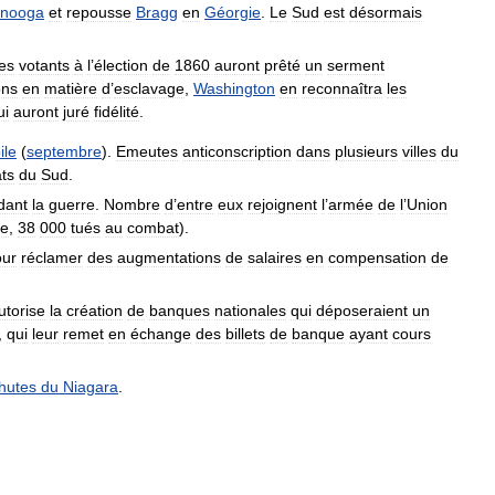
anooga
et
repousse
Bragg
en
Géorgie
.
Le
Sud
est
désormais
es
votants
à
l
’
élection
de
1860
auront
prêté
un
serment
ons
en
matière
d
’
esclavage
,
Washington
en
reconnaîtra
les
ui
auront
juré
fidélité
.
ile
(
septembre
).
Emeutes
anticonscription
dans
plusieurs
villes
du
ats
du
Sud
.
dant
la
guerre
.
Nombre
d
’
entre
eux
rejoignent
l
’
armée
de
l
’
Union
ne
,
38
000
tués
au
combat
).
our
réclamer
des
augmentations
de
salaires
en
compensation
de
utorise
la
création
de
banques
nationales
qui
déposeraient
un
,
qui
leur
remet
en
échange
des
billets
de
banque
ayant
cours
hutes
du
Niagara
.