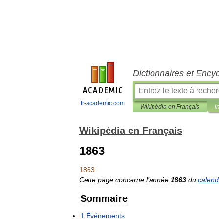
Dictionnaires et Ency
fr-academic.com
Wikipédia en Français
i
Wikipédia en Français
1863
1863
Cette
page
concerne
l
’
année
1863
du
calend
Sommaire
1
Événements