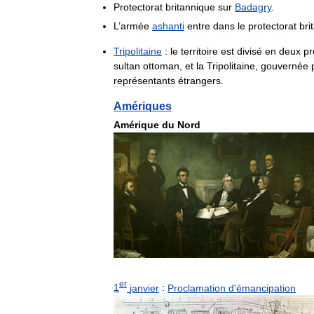
Protectorat
britannique
sur
Badagry
.
L
’
armée
ashanti
entre
dans
le
protectorat
bri
Tripolitaine
:
le
territoire
est
divisé
en
deux
pr
sultan
ottoman
,
et
la
Tripolitaine
,
gouvernée
représentants
étrangers
.
Amériques
Amérique
du
Nord
er
1
janvier
:
Proclamation
d
'
émancipation