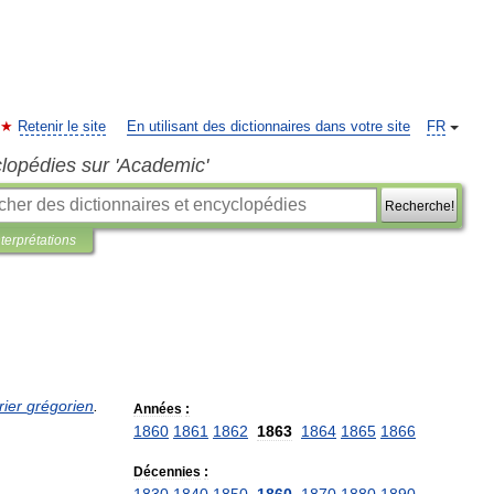
Retenir le site
En utilisant des dictionnaires dans votre site
FR
clopédies sur 'Academic'
Recherche!
nterprétations
rier
grégorien
.
Années
:
1860
1861
1862
1863
1864
1865
1866
Décennies
: