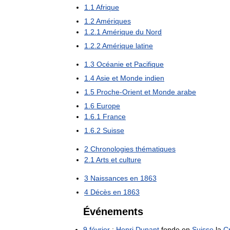
1
.
1
Afrique
1
.
2
Amériques
1
.
2
.
1
Amérique
du
Nord
1
.
2
.
2
Amérique
latine
1
.
3
Océanie
et
Pacifique
1
.
4
Asie
et
Monde
indien
1
.
5
Proche
-
Orient
et
Monde
arabe
1
.
6
Europe
1
.
6
.
1
France
1
.
6
.
2
Suisse
2
Chronologies
thématiques
2
.
1
Arts
et
culture
3
Naissances
en
1863
4
Décès
en
1863
Événements
9
février
:
Henri
Dunant
fonde
en
Suisse
la
C