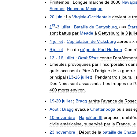
Printemps
:
Longue
marche
de
8000
Navajo
Sumner
,
Nouveau
-
Mexique
.
20
juin
:
La
Virginie
-
Occidentale
devient
le
tr
er
1
-
3
juillet
:
Bataille
de
Gettysburg
,
aux
État
sont
battus
par
Meade
à
Gettysburg
le
3
juill
4
juillet
:
Capitulation
de
Vicksburg
après
six
9
juillet
:
Fin
du
siège
de
Port
Hudson
.
Contrô
13
-
16
juillet
:
Draft
Riots
contre
l
'
enrôlement
Émeutes
provoquées
par
l
’
incorporation
dan
qu
’
ils
accusent
d
’
être
à
l
’
origine
de
la
guerre
principal
(
13
-
16
juillet
).
Pendant
trois
jours
,
il
Des
Noirs
sont
assassinés
.
Les
troupes
de
l
’
400
morts
environ
.
19
-
20
juillet
:
Bragg
arrête
l
’
avance
de
Rosec
Août
:
Bragg
évacue
Chattanooga
puis
assiè
10
novembre
:
Napoléon
III
propose
,
unilaté
civile
américaine
,
supervisé
par
la
France
,
le
23
novembre
:
Début
de
la
bataille
de
Chatt