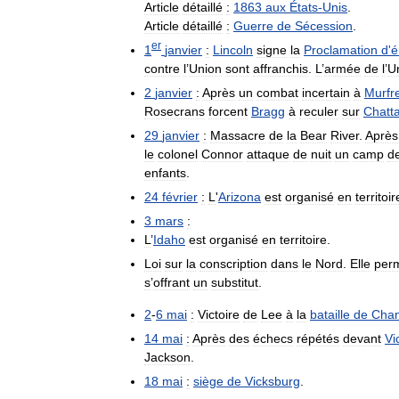
Article
détaillé
:
1863
aux
États
-
Unis
.
Article
détaillé
:
Guerre
de
Sécession
.
er
1
janvier
:
Lincoln
signe
la
Proclamation
d
'
é
contre
l
’
Union
sont
affranchis
.
L
’
armée
de
l
’
U
2
janvier
:
Après
un
combat
incertain
à
Murfr
Rosecrans
forcent
Bragg
à
reculer
sur
Chatt
29
janvier
:
Massacre
de
la
Bear
River
.
Après
le
colonel
Connor
attaque
de
nuit
un
camp
d
enfants
.
24
février
:
L
'
Arizona
est
organisé
en
territoir
3
mars
:
L
’
Idaho
est
organisé
en
territoire
.
Loi
sur
la
conscription
dans
le
Nord
.
Elle
per
s
’
offrant
un
substitut
.
2
-
6
mai
:
Victoire
de
Lee
à
la
bataille
de
Chanc
14
mai
:
Après
des
échecs
répétés
devant
Vi
Jackson
.
18
mai
:
siège
de
Vicksburg
.