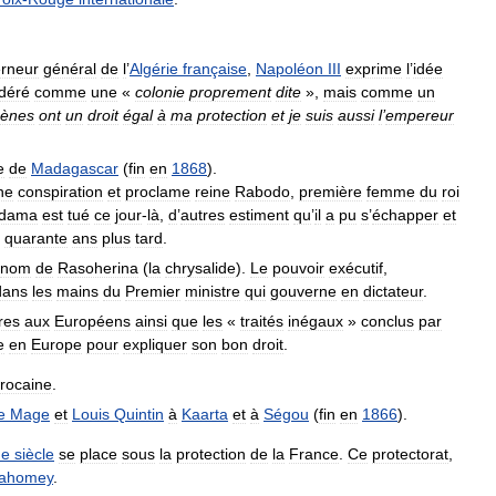
rneur
général
de
l
’
Algérie
française
,
Napoléon
III
exprime
l
’
idée
déré
comme
une
«
colonie
proprement
dite
»,
mais
comme
un
gènes
ont
un
droit
égal
à
ma
protection
et
je
suis
aussi
l
’
empereur
e
de
Madagascar
(
fin
en
1868
).
ne
conspiration
et
proclame
reine
Rabodo
,
première
femme
du
roi
dama
est
tué
ce
jour
-
là
,
d
’
autres
estiment
qu
’
il
a
pu
s
’
échapper
et
quarante
ans
plus
tard
.
nom
de
Rasoherina
(
la
chrysalide
).
Le
pouvoir
exécutif
,
dans
les
mains
du
Premier
ministre
qui
gouverne
en
dictateur
.
res
aux
Européens
ainsi
que
les
«
traités
inégaux
»
conclus
par
e
en
Europe
pour
expliquer
son
bon
droit
.
rocaine
.
e
Mage
et
Louis
Quintin
à
Kaarta
et
à
Ségou
(
fin
en
1866
).
Ie
siècle
se
place
sous
la
protection
de
la
France
.
Ce
protectorat
,
ahomey
.