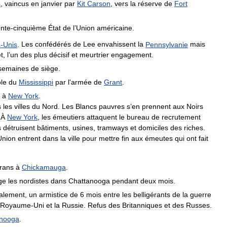
s
,
vaincus
en
janvier
par
Kit
Carson
,
vers
la
réserve
de
Fort
ente
-
cinquième
État
de
l
’
Union
américaine
.
s
-
Unis
.
Les
confédérés
de
Lee
envahissent
la
Pennsylvanie
mais
et
,
l
’
un
des
plus
décisif
et
meurtrier
engagement
.
semaines
de
siège
.
le
du
Mississippi
par
l
'
armée
de
Grant
.
à
New
York
.
s
les
villes
du
Nord
.
Les
Blancs
pauvres
s
’
en
prennent
aux
Noirs
.
À
New
York
,
les
émeutiers
attaquent
le
bureau
de
recrutement
s
détruisent
bâtiments
,
usines
,
tramways
et
domiciles
des
riches
.
Union
entrent
dans
la
ville
pour
mettre
fin
aux
émeutes
qui
ont
fait
rans
à
Chickamauga
.
ge
les
nordistes
dans
Chattanooga
pendant
deux
mois
.
ralement
,
un
armistice
de
6
mois
entre
les
belligérants
de
la
guerre
Royaume
-
Uni
et
la
Russie
.
Refus
des
Britanniques
et
des
Russes
.
anooga
.