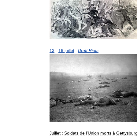
13
-
16
juillet
:
Draft
Riots
Juillet
:
Soldats
de
l
'
Union
morts
à
Gettysbur