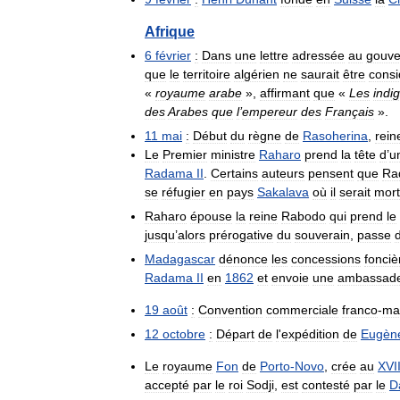
Afrique
6
février
:
Dans
une
lettre
adressée
au
gouve
que
le
territoire
algérien
ne
saurait
être
consi
«
royaume
arabe
»,
affirmant
que
«
Les
indi
des
Arabes
que
l
’
empereur
des
Français
».
11
mai
:
Début
du
règne
de
Rasoherina
,
rein
Le
Premier
ministre
Raharo
prend
la
tête
d
’
u
Radama
II
.
Certains
auteurs
pensent
que
Ra
se
réfugier
en
pays
Sakalava
où
il
serait
mort
Raharo
épouse
la
reine
Rabodo
qui
prend
le
jusqu
’
alors
prérogative
du
souverain
,
passe
Madagascar
dénonce
les
concessions
fonciè
Radama
II
en
1862
et
envoie
une
ambassad
19
août
:
Convention
commerciale
franco
-
ma
12
octobre
:
Départ
de
l
'
expédition
de
Eugèn
Le
royaume
Fon
de
Porto
-
Novo
,
crée
au
XVI
accepté
par
le
roi
Sodji
,
est
contesté
par
le
D