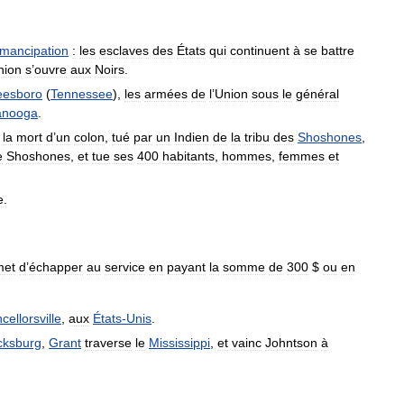
mancipation
:
les
esclaves
des
États
qui
continuent
à
se
battre
nion
s
’
ouvre
aux
Noirs
.
eesboro
(
Tennessee
),
les
armées
de
l
’
Union
sous
le
général
anooga
.
la
mort
d
’
un
colon
,
tué
par
un
Indien
de
la
tribu
des
Shoshones
,
e
Shoshones
,
et
tue
ses
400
habitants
,
hommes
,
femmes
et
e
.
met
d
’
échapper
au
service
en
payant
la
somme
de
300
$
ou
en
ellorsville
,
aux
États
-
Unis
.
cksburg
,
Grant
traverse
le
Mississippi
,
et
vainc
Johntson
à