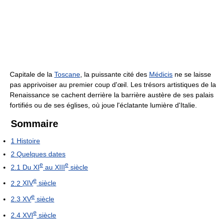
Capitale de la
Toscane
, la puissante cité des
Médicis
ne se laisse
pas apprivoiser au premier coup d'œil. Les trésors artistiques de la
Renaissance se cachent derrière la barrière austère de ses palais
fortifiés ou de ses églises, où joue l'éclatante lumière d'Italie.
Sommaire
1
Histoire
2
Quelques dates
e
e
2.1
Du XI
au XIII
siècle
e
2.2
XIV
siècle
e
2.3
XV
siècle
e
2.4
XVI
siècle