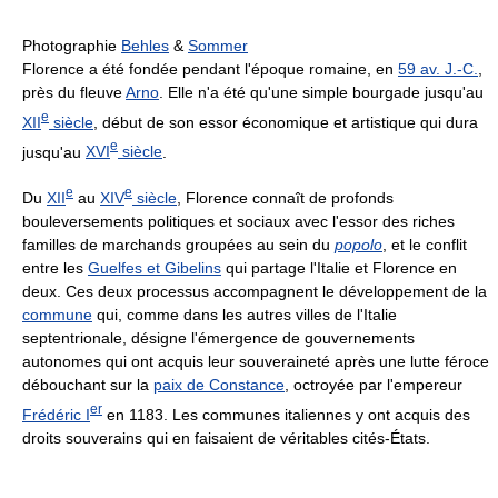
Photographie
Behles
&
Sommer
Florence a été fondée pendant l'époque romaine, en
59 av. J.-C.
,
près du fleuve
Arno
. Elle n'a été qu'une simple bourgade jusqu'au
e
XII
siècle
, début de son essor économique et artistique qui dura
e
jusqu'au
XVI
siècle
.
e
e
Du
XII
au
XIV
siècle
, Florence connaît de profonds
bouleversements politiques et sociaux avec l'essor des riches
familles de marchands groupées au sein du
popolo
, et le conflit
entre les
Guelfes et Gibelins
qui partage l'Italie et Florence en
deux. Ces deux processus accompagnent le développement de la
commune
qui, comme dans les autres villes de l'Italie
septentrionale, désigne l'émergence de gouvernements
autonomes qui ont acquis leur souveraineté après une lutte féroce
débouchant sur la
paix de Constance
, octroyée par l'empereur
er
Frédéric I
en 1183. Les communes italiennes y ont acquis des
droits souverains qui en faisaient de véritables cités-États.