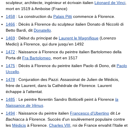
sculpteur, architecte, ingénieur et écrivain italien
Léonard de Vinci
,
mort en 1519 à Amboise (France)
1458
: La construction du
Palais Pitti
commence à Florence.
1466
: Décès à Florence du sculpteur italien Donato di Niccolò di
Betto Bardi, dit
Donatello
.
1469
: Début du principat de
Laurent le Magnifique
(Lorenzo
Medici) à Florence, qui dure jusqu'en 1492
1472
: Naissance à Florence du peintre italien Bartolomeo della
Porta dit
Fra Bartolomeo
, mort en 1517
1475
: Décès à Florence du peintre italien Paolo di Dono, dit
Paolo
Uccello
.
1478
: Conjuration des Pazzi. Assassinat de Julien de Médicis,
frère de Laurent, dans la Cathédrale de Florence. Laurent
échappe à l'attentat.
1485
: Le peintre florentin Sandro Botticelli peint à Florence
la
Naissance de Vénus
.
1494
: Naissance du peintre italien
Francesco d'Ubertino
dit
Le
Bachiacca
à Florence. Succès d'un soulèvement populaire contre
les
Médicis
à Florence.
Charles VIII
, roi de France envahit l'Italie et