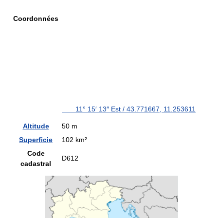
Coordonnées
11° 15′ 13″ Est
/
43.771667
,
11.253611
Altitude
50 m
Superficie
102 km²
Code
D612
cadastral