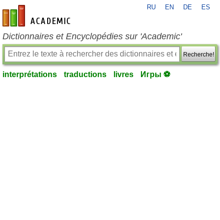
RU
EN
DE
ES
fr-academic.com
Dictionnaires et Encyclopédies sur 'Academic'
Recherche!
interprétations
traductions
livres
Игры ⚽