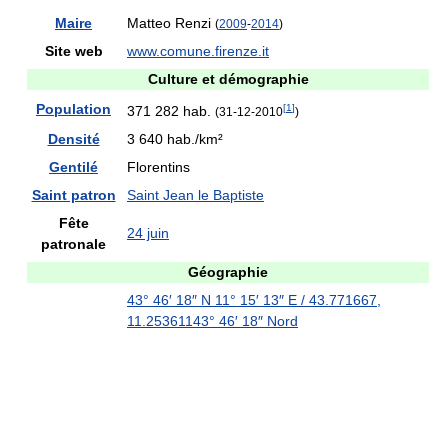
Maire
Matteo Renzi
(
2009
-
2014
)
Site web
www.comune.firenze.it
Culture et démographie
Population
[
1
]
371 282 hab.
(31-12-2010
)
Densité
3 640 hab./km²
Gentilé
Florentins
Saint patron
Saint Jean le Baptiste
Fête
24 juin
patronale
Géographie
43° 46′ 18″ N
11° 15′ 13″ E
/
43.771667
,
11.253611
43° 46′ 18″ Nord