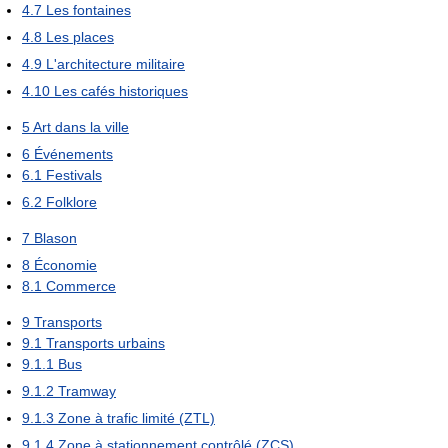
4.7
Les fontaines
4.8
Les places
4.9
L'architecture militaire
4.10
Les cafés historiques
5
Art dans la ville
6
Événements
6.1
Festivals
6.2
Folklore
7
Blason
8
Économie
8.1
Commerce
9
Transports
9.1
Transports urbains
9.1.1
Bus
9.1.2
Tramway
9.1.3
Zone à trafic limité (ZTL)
9.1.4
Zone à stationnement contrôlé (ZCS)