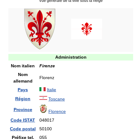
Vue générale de la ville sous la neige
Administration
Nom italien
Firenze
Nom
Florenz
allemand
Pays
Italie
Région
Toscane
Province
Florence
Code ISTAT
048017
Code postal
50100
Préfixe tel.
055