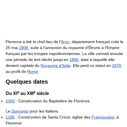
Florence a été le chef-lieu de l'
Arno
, département français créé le
25 mai
1808
, suite à l'annexion du royaume d'Étrurie à l'Empire
français par les troupes napoléonniennes. La ville connait ensuite
une période de lent déclin jusqu'en
1865
, date à laquelle elle
devient capitale du
Royaume d'Italie
. Elle perd ce statut en
1870
,
au profit de
Rome
.
Quelques dates
e
e
Du
XI
au
XIII
siècle
1059
: Consécration du Baptistère de Florence.
Le
Duecento
pour les Italiens.
1295
: Construction de Santa Croce, église des
Franciscains
, à
Florence.