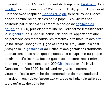
impérial Frédéric d'Antioche, bâtard de l'empereur
Frédéric II
. Les
Guelfes
sont au pouvoir en 1250 puis en 1266, quand ils prennent
Florence avec l'appui de
Charles d'Anjou
, frère du roi de France
appelé comme roi de Naples par le pape. Ces Guelfes sont
soutenus par le
popolo
: ils créent la charge de
capitaine du
peuple
en 1250, puis élaborent une nouvelle forme institutionnelle,
la
seigneurie
, en 1282 : un conseil de prieurs, appartenant aux
corporations des marchands, les fameux 7 arts majeurs des
Arti
(laine, draps, changeurs, juges et notaires, etc.), auxquels sont
juxtaposés un
gonfalonier
de justice et des gonfalons (étendards)
de quartiers, et ce alors que le podestat et le capitaine du peuple
continuent d'exister. La faction guelfe se structure, reçoit même,
pour les gérer, les biens des 4 000
Gibelins
qui ont fui la ville.
Dans les années 1290, les lois anti-magnatices entrent en
vigueur : c'est la revanche des corporations de marchands qui
interdisent aux nobles l'accès aux charges et limitent la taille des
tours qu'ils avaient érigées.