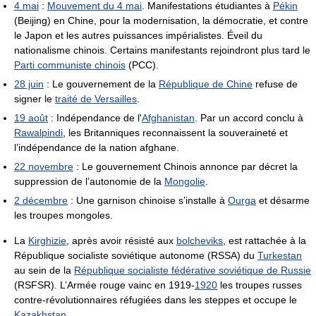
4 mai
:
Mouvement du 4 mai
. Manifestations étudiantes à
Pékin
(Beijing) en Chine, pour la modernisation, la démocratie, et contre
le Japon et les autres puissances impérialistes. Éveil du
nationalisme chinois. Certains manifestants rejoindront plus tard le
Parti communiste chinois
(PCC).
28 juin
: Le gouvernement de la
République de Chine
refuse de
signer le
traité de Versailles
.
19 août
: Indépendance de l'
Afghanistan
. Par un accord conclu à
Rawalpindi
, les Britanniques reconnaissent la souveraineté et
l’indépendance de la nation afghane.
22 novembre
: Le gouvernement Chinois annonce par décret la
suppression de l’autonomie de la
Mongolie
.
2 décembre
: Une garnison chinoise s’installe à
Ourga
et désarme
les troupes mongoles.
La
Kirghizie
, après avoir résisté aux
bolcheviks
, est rattachée à la
République socialiste soviétique autonome (RSSA) du
Turkestan
au sein de la
République socialiste fédérative soviétique de Russie
(RSFSR). L’Armée rouge vainc en 1919-
1920
les troupes russes
contre-révolutionnaires réfugiées dans les steppes et occupe le
Kazakhstan
.