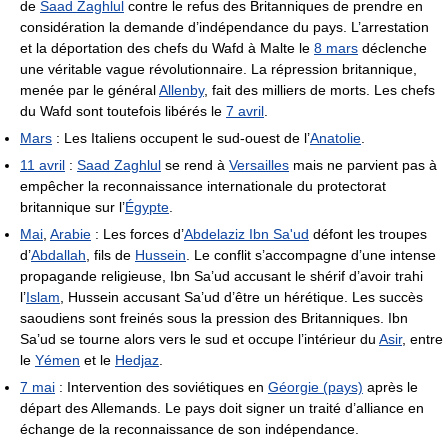
de
Saad Zaghlul
contre le refus des Britanniques de prendre en
considération la demande d’indépendance du pays. L’arrestation
et la déportation des chefs du Wafd à Malte le
8 mars
déclenche
une véritable vague révolutionnaire. La répression britannique,
menée par le général
Allenby
, fait des milliers de morts. Les chefs
du Wafd sont toutefois libérés le
7 avril
.
Mars
: Les Italiens occupent le sud-ouest de l’
Anatolie
.
11 avril
:
Saad Zaghlul
se rend à
Versailles
mais ne parvient pas à
empêcher la reconnaissance internationale du protectorat
britannique sur l’
Égypte
.
Mai
,
Arabie
: Les forces d’
Abdelaziz Ibn Sa'ud
défont les troupes
d’
Abdallah
, fils de
Hussein
. Le conflit s’accompagne d’une intense
propagande religieuse, Ibn Sa’ud accusant le shérif d’avoir trahi
l’
Islam
, Hussein accusant Sa’ud d’être un hérétique. Les succès
saoudiens sont freinés sous la pression des Britanniques. Ibn
Sa’ud se tourne alors vers le sud et occupe l’intérieur du
Asir
, entre
le
Yémen
et le
Hedjaz
.
7 mai
: Intervention des soviétiques en
Géorgie (pays)
après le
départ des Allemands. Le pays doit signer un traité d’alliance en
échange de la reconnaissance de son indépendance.