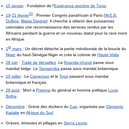
15 janvier
: Fondation de l'
Espérance sportive de Tunis
.
[
2
]
19
-
21 février
: Premier Congrès panafricain à Paris (
W.E.B.
DuBois
,
Blaise Diagne
). Il cherche à obtenir des puissances
coloniales une reconnaissance des services rendus par les
Africains pendant la guerre et un nouveau statut pour la race noire
en Afrique.
er
1
mars
: Un décret détache la partie méridionale de la boucle du
Niger
du haut-Sénégal-Niger et crée la colonie de
Haute-Volta
.
28 juin
:
Traité de Versailles
. Le
Ruanda-Urundi
passe sous
mandat belge. Le
Tanganyika
passe sous mandat britannique.
10 juillet
: Le
Cameroun
et le
Togo
passent sous mandat
britannique et français.
28 août
: Mort à
Pretoria
du général et homme politique
Louis
Botha
.
Décembre
: Grève des dockers du
Cap
, organisée par
Clements
Kadalie
en
Afrique du Sud
.
Grèves, émeutes et pillages en
Sierra Leone
.