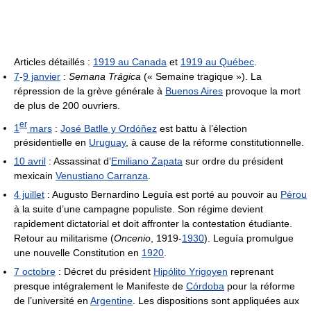
Articles détaillés :
1919 au Canada
et
1919 au Québec
.
7
-
9 janvier
:
Semana Trágica
(« Semaine tragique »). La
répression de la grève générale à
Buenos Aires
provoque la mort
de plus de 200 ouvriers.
er
1
mars
:
José Batlle y Ordóñez
est battu à l’élection
présidentielle en
Uruguay
, à cause de la réforme constitutionnelle.
10 avril
: Assassinat d’
Emiliano Zapata
sur ordre du président
mexicain
Venustiano Carranza
.
4 juillet
: Augusto Bernardino Leguía est porté au pouvoir au
Pérou
à la suite d’une campagne populiste. Son régime devient
rapidement dictatorial et doit affronter la contestation étudiante.
Retour au militarisme (
Oncenio
, 1919-
1930
). Leguía promulgue
une nouvelle Constitution en
1920
.
7 octobre
: Décret du président
Hipólito Yrigoyen
reprenant
presque intégralement le Manifeste de
Córdoba
pour la réforme
de l’université en
Argentine
. Les dispositions sont appliquées aux