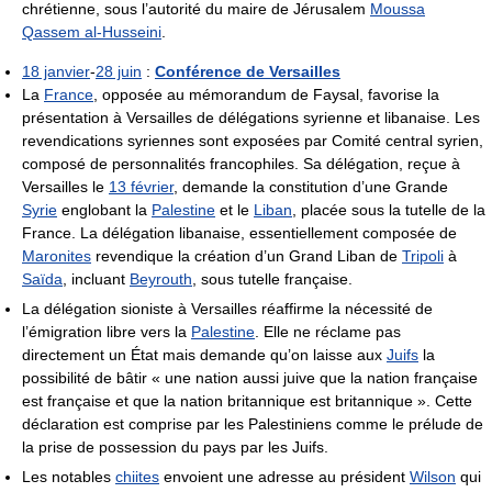
chrétienne, sous l’autorité du maire de Jérusalem
Moussa
Qassem al-Husseini
.
18 janvier
-
28 juin
:
Conférence de Versailles
La
France
, opposée au mémorandum de Faysal, favorise la
présentation à Versailles de délégations syrienne et libanaise. Les
revendications syriennes sont exposées par Comité central syrien,
composé de personnalités francophiles. Sa délégation, reçue à
Versailles le
13 février
, demande la constitution d’une Grande
Syrie
englobant la
Palestine
et le
Liban
, placée sous la tutelle de la
France. La délégation libanaise, essentiellement composée de
Maronites
revendique la création d’un Grand Liban de
Tripoli
à
Saïda
, incluant
Beyrouth
, sous tutelle française.
La délégation sioniste à Versailles réaffirme la nécessité de
l’émigration libre vers la
Palestine
. Elle ne réclame pas
directement un État mais demande qu’on laisse aux
Juifs
la
possibilité de bâtir « une nation aussi juive que la nation française
est française et que la nation britannique est britannique ». Cette
déclaration est comprise par les Palestiniens comme le prélude de
la prise de possession du pays par les Juifs.
Les notables
chiites
envoient une adresse au président
Wilson
qui