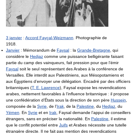
3 janvier
:
Accord Fayçal-Weizmann
. Photographie de
1918.
Janvier
: Mémorandum de
Faysal
: la
Grande-Bretagne
, qui
considère le
Hedjaz
comme une puissance belligérante faisant
partie du camp des vainqueurs, fait pression pour que l’émir
Faysal
soit le seul représentant des Arabes à la conférence de
Versailles. Elle interdit aux Palestiniens, aux Mésopotamiens et
aux Égyptiens d’envoyer une délégation. Encadré par des officiers
britanniques (
T. E. Lawrence
), Faysal expose les revendications
arabes, nettement favorables à l’influence britannique : il propose
une confédération d’États sous la direction de son père
Hussein
,
composée de la
Syrie
, de l’
Irak
, de la
Palestine
, du
Hedjaz
, du
Yémen
. En
Syrie
et en
Irak
, Faysal demande l’appui de conseillers
étrangers, sans en préciser la nationalité. En
Palestine
, il estime
que le conflit potentiel entre
Juifs
et Arabes nécessite une tutelle
étrangère directe. Il ne fait pas mention des revendications