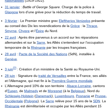
nationalistes
(1919-1922).
31 janvier
:
Battle of George Square
. Charge de la police à
Glasgow
lors d'une grève pour la réduction du temps de travail.
3 février
: Le Premier ministre grec
Eleftherios Venizelos
présente
au conseil des Dix les revendications de la
Grèce
: la
Thrace
,
Smyrne
,
Chypre
et l’
Épire
du Nord.
22 avril
: Après être parvenus à un accord sur les réparations
allemandes et sur la
Sarre
, les Alliés s’entendent sur l’occupation
temporaire de la
Rhénanie
par les troupes françaises.
28 avril
:
Pacte de la Société des Nations
(SdN), installée à
Genève
.
[
7
]
3 juin
: Création d’un ministère de la Santé au Royaume-Uni.
28 juin
: Signature du
traité de Versailles
entre la France, ses alliés
et l'Allemagne, qui met fin à la
Première Guerre mondiale
.
L’Allemagne perd 10% de son territoire :
Alsace-Lorraine
, cantons
d’
Eupen
, de
Malmedy
et de
Moresnet
(à la
Belgique
), Nord du
Schleswig-Holstein
(
Danemark
),
Luxembourg
,
Posnanie
et
Prusse-
Occidentale
(
Pologne
). La
Sarre
relève pour 15 ans de la
SDN
. La
Rhénanie
est démilitarisée et occupée par les Alliés pendant 15