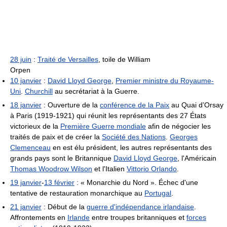
28 juin
:
Traité de Versailles
, toile de William
Orpen
10 janvier
:
David Lloyd George
,
Premier ministre du Royaume-
Uni
.
Churchill
au secrétariat à la Guerre.
18 janvier
: Ouverture de la
conférence de la Paix
au Quai d’Orsay
à Paris (1919-1921) qui réunit les représentants des 27 États
victorieux de la
Première Guerre mondiale
afin de négocier les
traités de paix et de créer la
Société des Nations
.
Georges
Clemenceau
en est élu président, les autres représentants des
grands pays sont le Britannique
David Lloyd George
, l'Américain
Thomas Woodrow Wilson
et l'Italien
Vittorio Orlando
.
19 janvier
-
13 février
: « Monarchie du Nord ». Échec d'une
tentative de restauration monarchique au
Portugal
.
21 janvier
: Début de la
guerre d'indépendance irlandaise
.
Affrontements en
Irlande
entre troupes britanniques et
forces