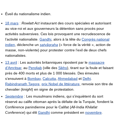
Éveil du nationalisme indien.
18 mars
:
Rowlatt Act
instaurant des cours spéciales et autorisant
au vice-roi et aux gouverneurs la détention sans procès pour
activités subversives. Ces lois provoquent une recrudescence de
l’activité nationaliste.
Gandhi
, alors à la tête du
Congrès national
indien
, déclenche un
satyâgraha
(« force de la vérité », action de
masse, non-violente) pour protester contre l’exil de deux chefs
nationalistes.
13 avril
: Les autorités britanniques ripostent par le
massacre
d'Amritsar
, au
Pendjab
(ville des
Sikhs
), tirant sur la foule et faisant
près de 400 morts et plus de 1 000 blessés. Des émeutes
s’ensuivent à
Bombay
,
Calcutta
,
Ahmedabad
et
Delhi
.
Rabindranath Tagore
,
prix Nobel de littérature
, renvoie son titre de
chevalier (
knight
) en signe de protestation.
Septembre
: Les musulmans indiens, qui s’inquiètent du sort
réservé au calife ottoman après la défaite de la Turquie, fondent la
Conférence panindienne pour le Califat (
All-India Khilafat
Conference
) qui élit
Gandhi
comme président en
novembre
.