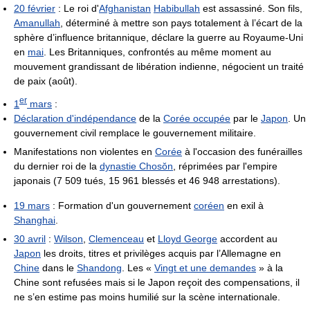
20 février
: Le roi d'
Afghanistan
Habibullah
est assassiné. Son fils,
Amanullah
, déterminé à mettre son pays totalement à l’écart de la
sphère d’influence britannique, déclare la guerre au Royaume-Uni
en
mai
. Les Britanniques, confrontés au même moment au
mouvement grandissant de libération indienne, négocient un traité
de paix (août).
er
1
mars
:
Déclaration d'indépendance
de la
Corée occupée
par le
Japon
. Un
gouvernement civil remplace le gouvernement militaire.
Manifestations non violentes en
Corée
à l'occasion des funérailles
du dernier roi de la
dynastie Chosŏn
, réprimées par l'empire
japonais (7 509 tués, 15 961 blessés et 46 948 arrestations).
19 mars
: Formation d'un gouvernement
coréen
en exil à
Shanghai
.
30 avril
:
Wilson
,
Clemenceau
et
Lloyd George
accordent au
Japon
les droits, titres et privilèges acquis par l’Allemagne en
Chine
dans le
Shandong
. Les «
Vingt et une demandes
» à la
Chine sont refusées mais si le Japon reçoit des compensations, il
ne s’en estime pas moins humilié sur la scène internationale.