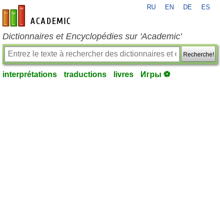
RU
EN
DE
ES
fr-academic.com
Dictionnaires et Encyclopédies sur 'Academic'
Recherche!
interprétations
traductions
livres
Игры ⚽