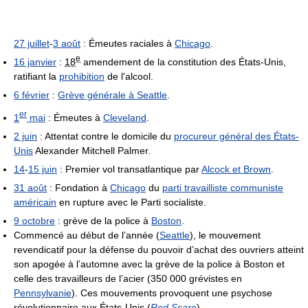
27 juillet
-
3 août
: Émeutes raciales à
Chicago
.
e
16 janvier
:
18
amendement de la constitution des États-Unis,
ratifiant la
prohibition
de l'alcool.
6 février
:
Grève générale à Seattle
.
er
1
mai
: Émeutes à
Cleveland
.
2 juin
: Attentat contre le domicile du
procureur général des États-
Unis
Alexander Mitchell Palmer.
14
-
15 juin
: Premier vol transatlantique par
Alcock et Brown
.
31 août
: Fondation à
Chicago
du
parti travailliste communiste
américain
en rupture avec le Parti socialiste.
9 octobre
: grève de la police à
Boston
.
Commencé au début de l’année (
Seattle
), le mouvement
revendicatif pour la défense du pouvoir d’achat des ouvriers atteint
son apogée à l’automne avec la grève de la police à Boston et
celle des travailleurs de l’acier (350 000 grévistes en
Pennsylvanie
). Ces mouvements provoquent une psychose
révolutionnaire aux États-Unis (
Red Scare
).