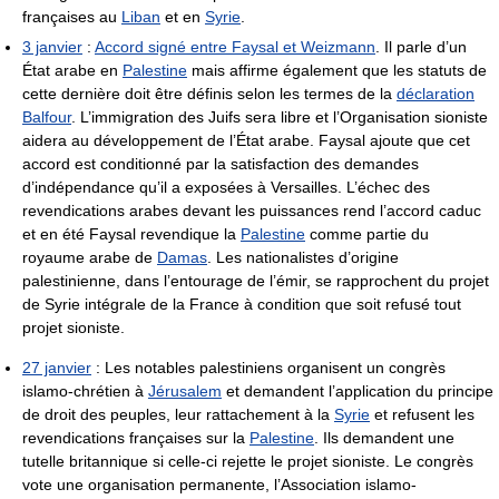
françaises au
Liban
et en
Syrie
.
3 janvier
:
Accord signé entre Faysal et Weizmann
. Il parle d’un
État arabe en
Palestine
mais affirme également que les statuts de
cette dernière doit être définis selon les termes de la
déclaration
Balfour
. L’immigration des Juifs sera libre et l’Organisation sioniste
aidera au développement de l’État arabe. Faysal ajoute que cet
accord est conditionné par la satisfaction des demandes
d’indépendance qu’il a exposées à Versailles. L’échec des
revendications arabes devant les puissances rend l’accord caduc
et en été Faysal revendique la
Palestine
comme partie du
royaume arabe de
Damas
. Les nationalistes d’origine
palestinienne, dans l’entourage de l’émir, se rapprochent du projet
de Syrie intégrale de la France à condition que soit refusé tout
projet sioniste.
27 janvier
: Les notables palestiniens organisent un congrès
islamo-chrétien à
Jérusalem
et demandent l’application du principe
de droit des peuples, leur rattachement à la
Syrie
et refusent les
revendications françaises sur la
Palestine
. Ils demandent une
tutelle britannique si celle-ci rejette le projet sioniste. Le congrès
vote une organisation permanente, l’Association islamo-