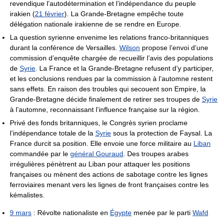
revendique l’autodétermination et l’indépendance du peuple
irakien (
21 février
). La Grande-Bretagne empêche toute
délégation nationale irakienne de se rendre en Europe.
La question syrienne envenime les relations franco-britanniques
durant la conférence de Versailles.
Wilson
propose l’envoi d’une
commission d’enquête chargée de recueillir l’avis des populations
de
Syrie
. La France et la Grande-Bretagne refusent d’y participer,
et les conclusions rendues par la commission à l’automne restent
sans effets. En raison des troubles qui secouent son Empire, la
Grande-Bretagne décide finalement de retirer ses troupes de
Syrie
à l’automne, reconnaissant l’influence française sur la région.
Privé des fonds britanniques, le Congrès syrien proclame
l’indépendance totale de la
Syrie
sous la protection de Faysal. La
France durcit sa position. Elle envoie une force militaire au
Liban
commandée par le
général Gouraud
. Des troupes arabes
irrégulières pénètrent au Liban pour attaquer les positions
françaises ou mènent des actions de sabotage contre les lignes
ferroviaires menant vers les lignes de front françaises contre les
kémalistes.
9 mars
: Révolte nationaliste en
Égypte
menée par le parti
Wafd