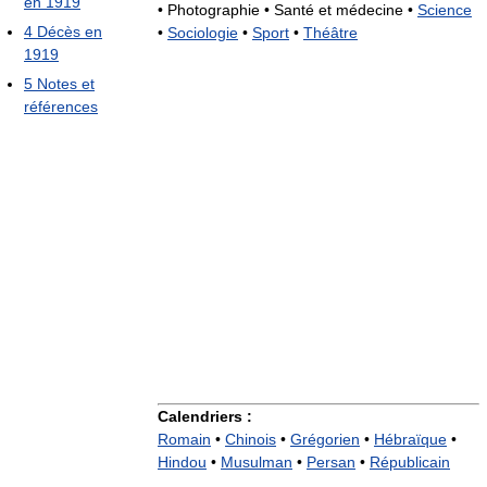
en 1919
•
Photographie •
Santé et médecine •
Science
4
Décès en
•
Sociologie
•
Sport
•
Théâtre
1919
5
Notes et
références
Calendriers :
Romain
•
Chinois
•
Grégorien
•
Hébraïque
•
Hindou
•
Musulman
•
Persan
•
Républicain