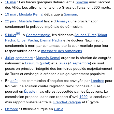
16 mai
: Les forces grecques débarquent à
Smyrne
avec l’accord
des Alliés. Les affrontements entre Grecs et Turcs font 300 morts.
19 mai
:
Mustafa Kemal
débarque à
Samsun
.
22 juin
:
Mustafa Kemal
lance d’
Amasya
une proclamation
condamnant la politique impériale de démission.
[
6
]
5 juillet
: À
Constantinople
, les dirigeants
Jeunes-Turcs
Talaat
Pacha
,
Enver Pacha
,
Djemal Pacha
et le docteur Nazim sont
condamnés à mort par contumace par la cour martiale pour leur
responsabilité dans le
massacre des Arméniens
.
Juillet
-
septembre
:
Mustafa Kemal
organise la réunion de congrès
nationaux à
Erzurum
(
juillet
) et à
Sivas
(
4 septembre
) où sont
posés en principe l’intégrité des territoires peuplés majoritairement
de Turcs et envisagé la création d’un gouvernement populaire.
En
août
, une commission d’enquête est envoyée par
Londres
pour
trouver une solution contre l’agitation révolutionnaire qui se
poursuit en
Égypte
mais elle est boycottée par les Égyptiens. La
commission propose, dans son rapport d’avril
1920
, la conclusion
d’un rapport bilatéral entre la
Grande-Bretagne
et l’Égypte.
Octobre
: Offensive turque en
Cilicie
.