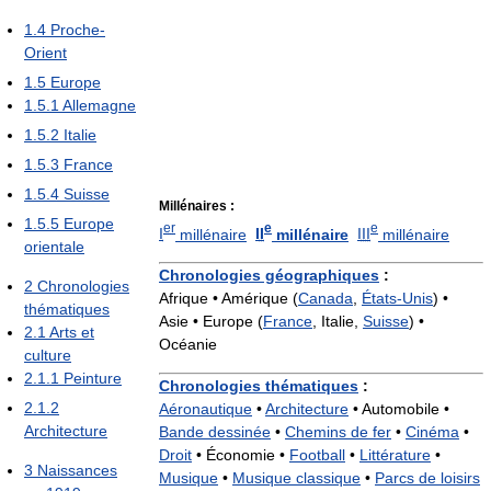
1.4
Proche-
Orient
1.5
Europe
1.5.1
Allemagne
1.5.2
Italie
1.5.3
France
1.5.4
Suisse
Millénaires :
1.5.5
Europe
er
e
e
I
millénaire
II
millénaire
III
millénaire
orientale
Chronologies géographiques
:
2
Chronologies
Afrique • Amérique (
Canada
,
États-Unis
) •
thématiques
Asie • Europe (
France
, Italie,
Suisse
) •
2.1
Arts et
Océanie
culture
2.1.1
Peinture
Chronologies thématiques
:
2.1.2
Aéronautique
•
Architecture
•
Automobile •
Architecture
Bande dessinée
•
Chemins de fer
•
Cinéma
•
Droit
•
Économie •
Football
•
Littérature
•
3
Naissances
Musique
•
Musique classique
•
Parcs de loisirs