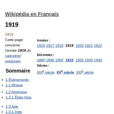
Wikipédia en Français
1919
1919
Cette page
Années :
concerne
1916
1917
1918
1919
1920
1921
1922
l'année
1919
du
Décennies :
calendrier
1880
1890
1900
1910
1920
1930
1940
grégorien
.
Siècles :
Sommaire
e
e
e
XIX
siècle
XX
siècle
XXI
siècle
1
Évènements
1.1
Afrique
1.2
Amérique
1.2.1
États-Unis
1.3
Asie
1.3.1
Inde