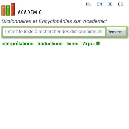
RU
EN
DE
ES
fr-academic.com
Dictionnaires et Encyclopédies sur 'Academic'
Recherche!
interprétations
traductions
livres
Игры ⚽