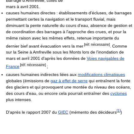
Barrage d'Amfreville, cotes de
mars à avril 2001.
causes humaines directes :
établissements d'écluses, de barrages
permettant certes la navigation et le transport fluvial, mais
diminuant la pente naturelle du cours d'eau, absence de gestion et
de coordination des barrages à l'approche des crues, et pour la
même raison avec les mêmes effets, retenue importante du
[réf. nécessaire]
dernier bief avant évacuation vers la mer
.
Comme
sur la Seine à Amfreville sous les Monts lors de l'inondation de
mars et avril 2001 d'après les données de
Voies navigables de
[réf. nécessaire]
France
;
causes humaines indirectes liées aux
modifications climatiques
globales (émissions de
gaz à effet de serre
qui entraînent la fonte
des glaciers et qui provoquent une montée du niveau des océans,
des cours d'eau, ou encore cela pourrait entraîner des
cyclones
plus intenses.
[
1
]
D'après le rapport 2007 du
GIEC
(mémento des décideurs
)