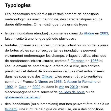
Typologies
Les inondations résultent d’un certain nombre de conditions
météorologiques avec une origine, des caractéristiques et une
durée différentes. On en distingue trois grands types :
lentes (inondation étendue) : comme les crues du
Rhône
en
2003
,
faisant suite à une longue période pluvieuse ;
brutales (crue-éclair) : après un orage violent ou un ou deux jours
de fortes pluies sur sol sec, certaines inondations peuvent
violemment endommager les champs, villages et villes, ainsi que
de nombreuses infrastructures, comme à
Florence
en
1966
où
l'eau a envahi de nombreux quartiers de la ville, des édifices
prestigieux et détruit de nombreuses œuvres d'art entreposées
dans les sous-sols des
Offices
. Elles peuvent être torrentielles
comme en France à
Nîmes
en
1988
, à
Vaison-la-Romaine
en
1992
, le
Gard
en
2002
ou dans le
Var
en
2010
; elles
s'accompagnent alors souvent de
coulées de boue
ou de
glissements de terrain
;
des inondations (ou submersions) marines peuvent être dues à un
tsunami
, une rupture de digue ou d'écluse, ou à des conditions