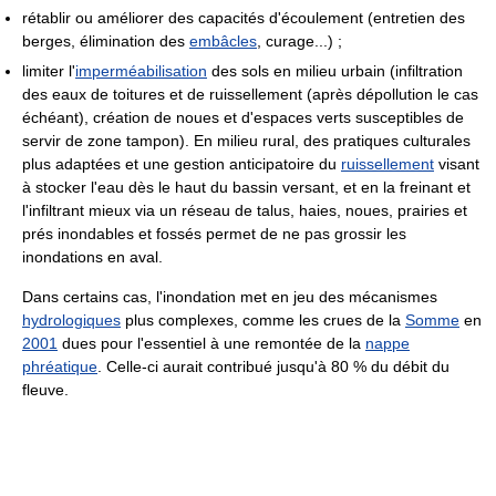
rétablir ou améliorer des capacités d'écoulement (entretien des
berges, élimination des
embâcles
, curage...) ;
limiter l'
imperméabilisation
des sols en milieu urbain (infiltration
des eaux de toitures et de ruissellement (après dépollution le cas
échéant), création de noues et d'espaces verts susceptibles de
servir de zone tampon). En milieu rural, des pratiques culturales
plus adaptées et une gestion anticipatoire du
ruissellement
visant
à stocker l'eau dès le haut du bassin versant, et en la freinant et
l'infiltrant mieux via un réseau de talus, haies, noues, prairies et
prés inondables et fossés permet de ne pas grossir les
inondations en aval.
Dans certains cas, l'inondation met en jeu des mécanismes
hydrologiques
plus complexes, comme les crues de la
Somme
en
2001
dues pour l'essentiel à une remontée de la
nappe
phréatique
. Celle-ci aurait contribué jusqu'à
80 %
du débit du
fleuve.