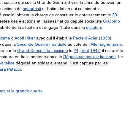
et
sociale
qui
suit
la
Grande
Guerre
,
il
vise
la
prise
du
pouvoir
,
en
s
actions
de
squadristi
et
l
'
intimidation
qui
culminent
le
ussolini
obtient
la
charge
de
constituer
le
gouvernement
le
30
estée
des
élections
et
l
'
assassinat
du
député
socialiste
Giacomo
bilité
de
la
situation
et
engage
l
'
Italie
dans
la
dictature
.
alisme
d
'
Adolf
Hitler
avec
qui
il
établit
le
Pacte
d
'
Acier
(
1939
).
e
dans
la
Seconde
Guerre
mondiale
au
côté
de
l
'
Allemagne
nazie
.
ité
par
le
Grand
Conseil
du
fascisme
le
24
juillet
1943
,
il
est
arrêté
instaure
en
Italie
septentrionale
la
République
sociale
italienne
.
Le
Valteline
déguisé
en
soldat
allemand
,
il
est
capturé
par
les
ara
Petacci
.
ues
et
la
grande
guerre