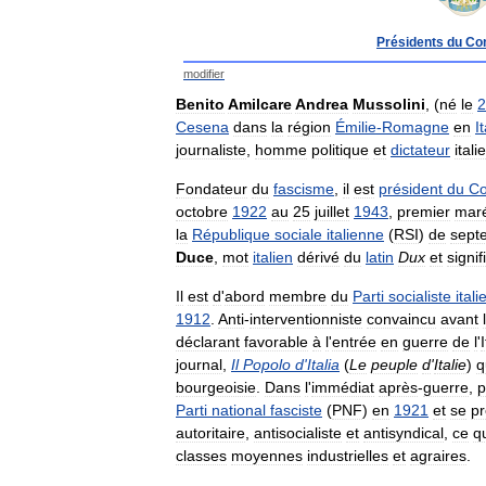
Présidents
du
Con
modifier
Benito
Amilcare
Andrea
Mussolini
, (
né
le
2
Cesena
dans
la
région
Émilie
-
Romagne
en
It
journaliste
,
homme
politique
et
dictateur
itali
Fondateur
du
fascisme
,
il
est
président
du
Co
octobre
1922
au
25
juillet
1943
,
premier
mar
la
République
sociale
italienne
(
RSI
)
de
sept
Duce
,
mot
italien
dérivé
du
latin
Dux
et
signif
Il
est
d
'
abord
membre
du
Parti
socialiste
itali
1912
.
Anti
-
interventionniste
convaincu
avant
déclarant
favorable
à
l
'
entrée
en
guerre
de
l
'
I
journal
,
Il
Popolo
d
'
Italia
(
Le
peuple
d
'
Italie
)
q
bourgeoisie
.
Dans
l
'
immédiat
après
-
guerre
,
p
Parti
national
fasciste
(
PNF
)
en
1921
et
se
pr
autoritaire
,
antisocialiste
et
antisyndical
,
ce
q
classes
moyennes
industrielles
et
agraires
.