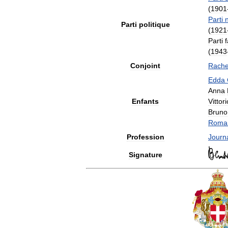
(
1901
Parti
Parti
politique
(
1921
Parti
f
(
1943
Conjoint
Rache
Edda
Anna
Enfants
Vittori
Bruno
Roma
Profession
Journa
Signature