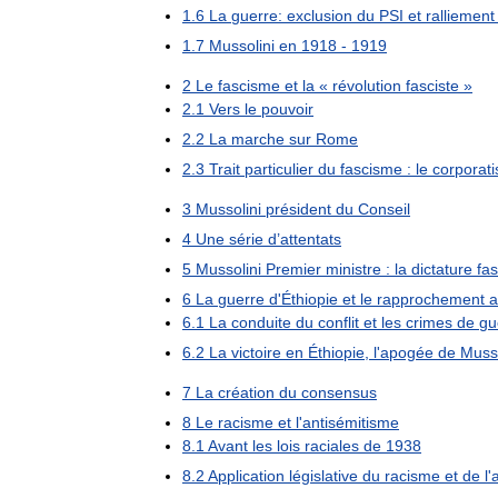
1
.
6
La
guerre:
exclusion
du
PSI
et
ralliement
1
.
7
Mussolini
en
1918
-
1919
2
Le
fascisme
et
la
«
révolution
fasciste
»
2
.
1
Vers
le
pouvoir
2
.
2
La
marche
sur
Rome
2
.
3
Trait
particulier
du
fascisme
:
le
corporat
3
Mussolini
président
du
Conseil
4
Une
série
d
’
attentats
5
Mussolini
Premier
ministre
:
la
dictature
fas
6
La
guerre
d
'
Éthiopie
et
le
rapprochement
a
6
.
1
La
conduite
du
conflit
et
les
crimes
de
gu
6
.
2
La
victoire
en
Éthiopie
,
l
'
apogée
de
Musso
7
La
création
du
consensus
8
Le
racisme
et
l
'
antisémitisme
8
.
1
Avant
les
lois
raciales
de
1938
8
.
2
Application
législative
du
racisme
et
de
l
'