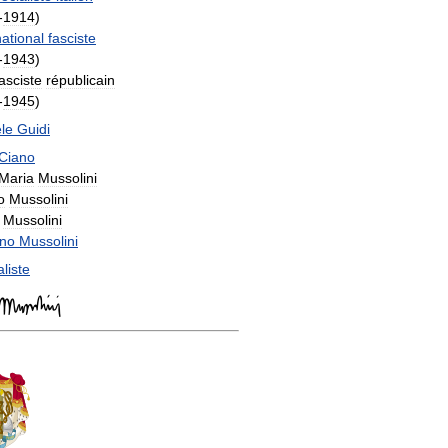
-
1914
)
national
fasciste
-
1943
)
asciste
républicain
-
1945
)
le
Guidi
Ciano
Maria
Mussolini
o
Mussolini
Mussolini
no
Mussolini
liste