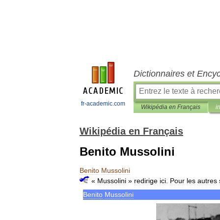
Dictionnaires et Ency
fr-academic.com
Wikipédia en Français
i
Wikipédia en Français
Benito Mussolini
Benito
Mussolini
«
Mussolini
»
redirige
ici
.
Pour
les
autres
Benito
Mussolini