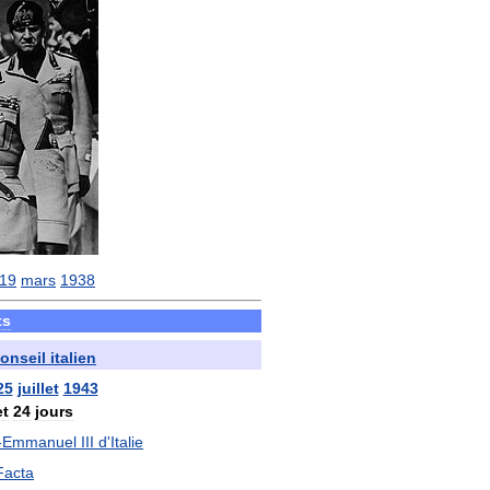
19
mars
1938
ts
onseil
italien
25
juillet
1943
et
24
jours
-
Emmanuel
III
d
'
Italie
Facta