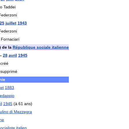
no
Taddei
Federzoni
25
juillet
1943
Federzoni
Fornaciari
)
de
la
République
sociale
italienne
–
28
avril
1945
créé
supprimé
hie
let
1883
edappio
il
1945
(
à
61
ans
)
ulino
di
Mezzegra
nne
ocialiste
italien