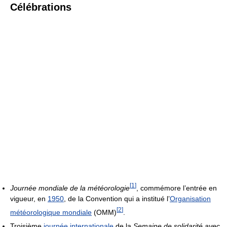
Célébrations
[
1
]
Journée mondiale de la météorologie
, commémore l’entrée en
vigueur, en
1950
, de la Convention qui a institué l’
Organisation
[
2
]
météorologique mondiale
(OMM)
.
Troisième
journée internationale
de la
Semaine de solidarité avec