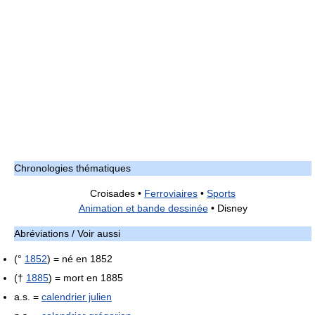
Chronologies thématiques
Croisades •
Ferroviaires
•
Sports
Animation et bande dessinée
• Disney
Abréviations / Voir aussi
(°
1852
) = né en 1852
(†
1885
) = mort en 1885
a.s. =
calendrier julien