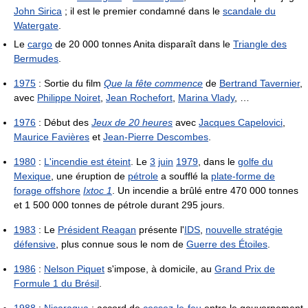
John Sirica
; il est le premier condamné dans le
scandale du
Watergate
.
Le
cargo
de 20 000 tonnes Anita disparaît dans le
Triangle des
Bermudes
.
1975
: Sortie du film
Que la fête commence
de
Bertrand Tavernier
,
avec
Philippe Noiret
,
Jean Rochefort
,
Marina Vlady
, …
1976
: Début des
Jeux de 20 heures
avec
Jacques Capelovici
,
Maurice Favières
et
Jean-Pierre Descombes
.
1980
:
L'incendie est éteint
. Le
3
juin
1979
, dans le
golfe du
Mexique
, une éruption de
pétrole
a soufflé la
plate-forme de
forage offshore
Ixtoc 1
. Un incendie a brûlé entre 470 000 tonnes
et 1 500 000 tonnes de pétrole durant 295 jours.
1983
: Le
Président Reagan
présente l'
IDS
,
nouvelle stratégie
défensive
, plus connue sous le nom de
Guerre des Étoiles
.
1986
:
Nelson Piquet
s'impose, à domicile, au
Grand Prix de
Formule 1 du Brésil
.