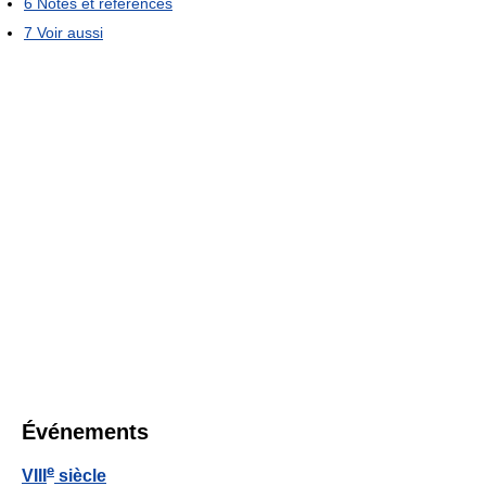
6
Notes et références
7
Voir aussi
Événements
e
VIII
siècle