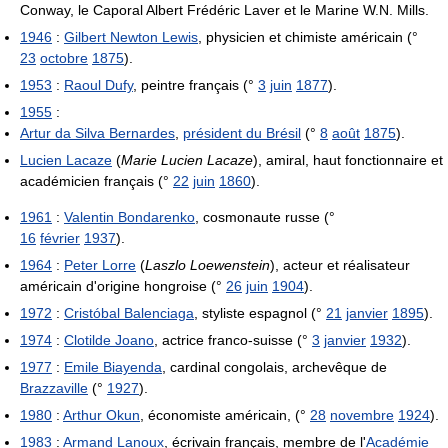
Conway, le Caporal Albert Frédéric Laver et le Marine W.N. Mills.
1946
:
Gilbert Newton Lewis
, physicien et chimiste américain (°
23
octobre
1875
).
1953
:
Raoul Dufy
, peintre français (°
3
juin
1877
).
1955
:
Artur da Silva Bernardes
,
président du Brésil
(°
8
août
1875
).
Lucien Lacaze
(
Marie Lucien Lacaze
), amiral, haut fonctionnaire et
académicien français (°
22
juin
1860
).
1961
:
Valentin Bondarenko
, cosmonaute russe (°
16
février
1937
).
1964
:
Peter Lorre
(
Laszlo Loewenstein
), acteur et réalisateur
américain d'origine hongroise (°
26
juin
1904
).
1972
:
Cristóbal Balenciaga
, styliste espagnol (°
21
janvier
1895
).
1974
:
Clotilde Joano
, actrice franco-suisse (°
3
janvier
1932
).
1977
:
Emile Biayenda
, cardinal congolais, archevêque de
Brazzaville
(°
1927
).
1980
:
Arthur Okun
, économiste américain, (°
28
novembre
1924
).
1983
:
Armand Lanoux
, écrivain français, membre de l'
Académie