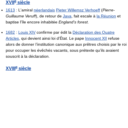
e
XVII
siècle
1613
: L'amiral
néerlandais
Pieter Willemsz Verhoeff
(
Pierre-
Guillaume Veruff
), de retour de
Java
, fait escale à
la Réunion
et
baptise l'île encore inhabitée
England's forest
.
1682
:
Louis XIV
confirme par édit la
Déclaration des Quatre
Articles
, qui devient ainsi loi d’État. Le pape
Innocent XII
refuse
alors de donner l’institution canonique aux prêtres choisis par le roi
pour occuper les évêchés vacants, sous prétexte qu’ils avaient
souscrit à la déclaration.
e
XVIII
siècle