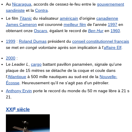
Au
Nicaragua
, accords de cessez-le-feu entre le
gouvernement
sandiniste
et la
Contra
.
Le film
Titanic
du réalisateur
américain
d'origine
canadienne
James Cameron
est couronné
meilleur film
de l'année
1997
en
obtenant onze
Oscars
, égalant le record de
Ben Hur
en
1960
.
1999
:
Roland Dumas
président du
conseil constitutionnel français
se met
en congé volontaire
après son implication à l'
affaire Elf
.
2000
:
Le
Leader L
,
cargo
battant pavillon panaméen, signale qu'une
plaque de 15 mètres se détache de la coque et coule dans
l'
Atlantique
à 500 mille nautiques au sud-est de la
Nouvelle-
Écosse
. Heureusement qu'il ne s'agit pas d'un pétrolier.
Anthony Ervin
porte le record du monde du 50 m nage libre à 21 s
21.
e
XXI
siècle