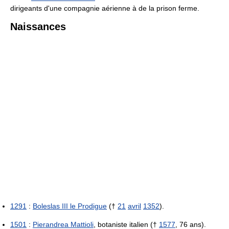
dirigeants d'une compagnie aérienne à de la prison ferme.
Naissances
1291
:
Boleslas III le Prodigue
(†
21
avril
1352
).
1501
:
Pierandrea Mattioli
, botaniste italien (†
1577
, 76 ans).