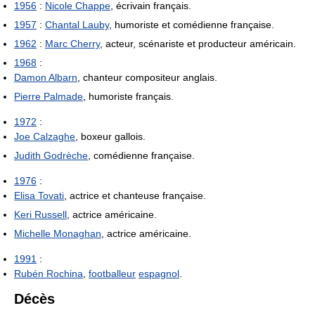
1956
:
Nicole Chappe
, écrivain français.
1957
:
Chantal Lauby
, humoriste et comédienne française.
1962
:
Marc Cherry
, acteur, scénariste et producteur américain.
1968
:
Damon Albarn
, chanteur compositeur anglais.
Pierre Palmade
, humoriste français.
1972
:
Joe Calzaghe
, boxeur gallois.
Judith Godrèche
, comédienne française.
1976
:
Elisa Tovati
, actrice et chanteuse française.
Keri Russell
, actrice américaine.
Michelle Monaghan
, actrice américaine.
1991
:
Rubén Rochina
,
footballeur
espagnol
.
Décès