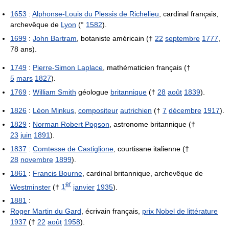
1653
:
Alphonse-Louis du Plessis de Richelieu
, cardinal français,
archevêque de
Lyon
(°
1582
).
1699
:
John Bartram
, botaniste américain (†
22
septembre
1777
,
78 ans).
1749
:
Pierre-Simon Laplace
, mathématicien français (†
5
mars
1827
).
1769
:
William Smith
géologue
britannique
(†
28
août
1839
).
1826
:
Léon Minkus
,
compositeur
autrichien
(†
7
décembre
1917
).
1829
:
Norman Robert Pogson
, astronome britannique (†
23
juin
1891
).
1837
:
Comtesse de Castiglione
, courtisane italienne (†
28
novembre
1899
).
1861
:
Francis Bourne
, cardinal britannique, archevêque de
er
Westminster
(†
1
janvier
1935
).
1881
:
Roger Martin du Gard
, écrivain français,
prix Nobel de littérature
1937
(†
22
août
1958
).