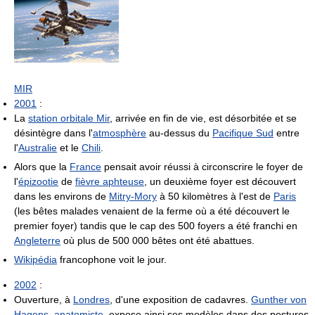
MIR
2001
:
La
station orbitale Mir
, arrivée en fin de vie, est désorbitée et se
désintègre dans l'
atmosphère
au-dessus du
Pacifique Sud
entre
l'
Australie
et le
Chili
.
Alors que la
France
pensait avoir réussi à circonscrire le foyer de
l'
épizootie
de
fièvre aphteuse
, un deuxième foyer est découvert
dans les environs de
Mitry-Mory
à 50 kilomètres à l'est de
Paris
(les bêtes malades venaient de la ferme où a été découvert le
premier foyer) tandis que le cap des 500 foyers a été franchi en
Angleterre
où plus de 500 000 bêtes ont été abattues.
Wikipédia
francophone voit le jour.
2002
:
Ouverture, à
Londres
, d'une exposition de cadavres.
Gunther von
Hagens
,
anatomiste
, expose ainsi ses modèles dans des postures