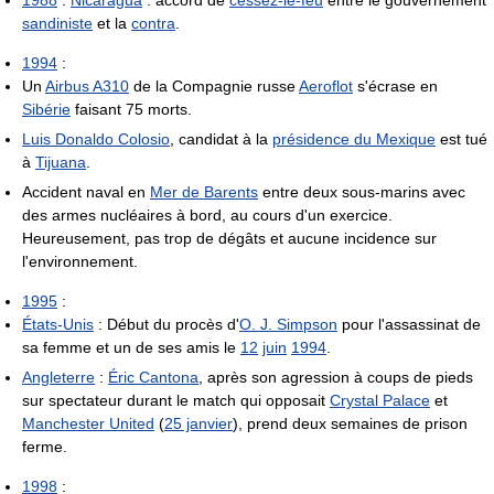
1988
:
Nicaragua
: accord de
cessez-le-feu
entre le gouvernement
sandiniste
et la
contra
.
1994
:
Un
Airbus A310
de la Compagnie russe
Aeroflot
s'écrase en
Sibérie
faisant 75 morts.
Luis Donaldo Colosio
, candidat à la
présidence du Mexique
est tué
à
Tijuana
.
Accident naval en
Mer de Barents
entre deux sous-marins avec
des armes nucléaires à bord, au cours d'un exercice.
Heureusement, pas trop de dégâts et aucune incidence sur
l'environnement.
1995
:
États-Unis
: Début du procès d'
O. J. Simpson
pour l'assassinat de
sa femme et un de ses amis le
12
juin
1994
.
Angleterre
:
Éric Cantona
, après son agression à coups de pieds
sur spectateur durant le match qui opposait
Crystal Palace
et
Manchester United
(
25 janvier
), prend deux semaines de prison
ferme.
1998
: