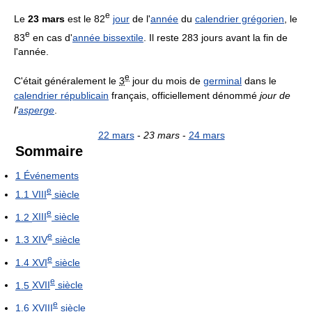
e
Le
23 mars
est le 82
jour
de l'
année
du
calendrier grégorien
, le
e
83
en cas d'
année bissextile
. Il reste 283 jours avant la fin de
l'année.
e
C'était généralement le
3
jour du mois de
germinal
dans le
calendrier républicain
français, officiellement dénommé
jour de
l'
asperge
.
22 mars
-
23 mars
-
24 mars
Sommaire
1
Événements
e
1.1
VIII
siècle
e
1.2
XIII
siècle
e
1.3
XIV
siècle
e
1.4
XVI
siècle
e
1.5
XVII
siècle
e
1.6
XVIII
siècle