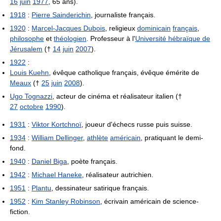
16
juin
1977
, 65 ans).
1918
:
Pierre Sainderichin
, journaliste français.
1920
:
Marcel-Jacques Dubois
, religieux
dominicain
français
,
philosophe
et
théologien
. Professeur à l'
Université hébraïque de
Jérusalem
(†
14
juin
2007
).
1922
:
Louis Kuehn
, évêque catholique français, évêque émérite de
Meaux
(†
25
juin
2008
).
Ugo Tognazzi
, acteur de cinéma et réalisateur italien (†
27
octobre
1990
).
1931
:
Viktor Kortchnoï
, joueur d'échecs russe puis suisse.
1934
:
William Dellinger
,
athlète
américain
, pratiquant le demi-
fond.
1940
:
Daniel Biga
, poète français.
1942
:
Michael Haneke
, réalisateur autrichien.
1951
:
Plantu
, dessinateur satirique français.
1952
:
Kim Stanley Robinson
, écrivain américain de science-
fiction.