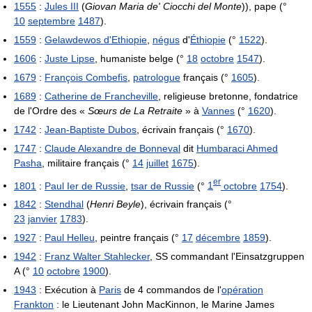
1555
:
Jules III
(
Giovan Maria de' Ciocchi del Monte
)), pape (°
10
septembre
1487
).
1559
:
Gelawdewos d'Ethiopie
,
négus
d'
Éthiopie
(°
1522
).
1606
:
Juste Lipse
, humaniste belge (°
18
octobre
1547
).
1679
:
François Combefis
,
patrologue
français (°
1605
).
1689
:
Catherine de Francheville
, religieuse bretonne, fondatrice
de l'Ordre des «
Sœurs de La Retraite
» à
Vannes
(°
1620
).
1742
:
Jean-Baptiste Dubos
, écrivain français (°
1670
).
1747
:
Claude Alexandre de Bonneval
dit
Humbaraci Ahmed
Pasha
, militaire français (°
14
juillet
1675
).
er
1801
:
Paul Ier de Russie
,
tsar de Russie
(°
1
octobre
1754
).
1842
:
Stendhal
(
Henri Beyle
), écrivain français (°
23
janvier
1783
).
1927
:
Paul Helleu
, peintre français (°
17
décembre
1859
).
1942
:
Franz Walter Stahlecker
, SS commandant l'Einsatzgruppen
A (°
10
octobre
1900
).
1943
: Exécution à
Paris
de 4 commandos de l'
opération
Frankton
: le Lieutenant John MacKinnon, le Marine James