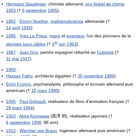
Hermann Staudinger
, chimiste allemand,
prix Nobel de chimie
1953
(†
8
septembre
1965
).
1882
:
Emmy Noether
,
mathématicienne
allemande (†
14
avril
1935
).
1885
:
Yves Le Prieur
,
marin
et
inventeur
, l'un des pionniers de la
er
plongée sans câbles
(†
1
juin
1963
).
1887
:
Juan Gris
, peintre espagnol rattaché au
Cubisme
(†
11
mai
1927
).
1900
:
Hassan Fathy
, architecte égyptien (†
30
novembre
1989
).
Erich Fromm
, psychanalyste, philosophe et écrivain allemand puis
américain (†
18
mars
1980
).
1905
:
Paul Grimault
, réalisateur de films d'animation français (†
29
mars
1994
).
1910
:
Akira Kurosawa
(黒澤 明), réalisateur japonais (†
6
septembre
1998
, 88 ans).
1912
:
Wernher von Braun
, ingénieur allemand puis américain (†