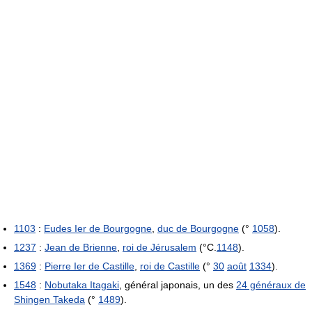
1103
:
Eudes Ier de Bourgogne
,
duc de Bourgogne
(°
1058
).
1237
:
Jean de Brienne
,
roi de Jérusalem
(°C.
1148
).
1369
:
Pierre Ier de Castille
,
roi de Castille
(°
30
août
1334
).
1548
:
Nobutaka Itagaki
, général japonais, un des
24 généraux de
Shingen Takeda
(°
1489
).