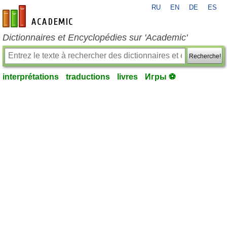
RU
EN
DE
ES
fr-academic.com
Dictionnaires et Encyclopédies sur 'Academic'
Recherche!
interprétations
traductions
livres
Игры ⚽