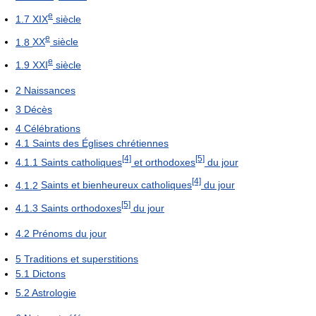
e
1.7
XIX
siècle
e
1.8
XX
siècle
e
1.9
XXI
siècle
2
Naissances
3
Décès
4
Célébrations
4.1
Saints des Églises chrétiennes
[4]
[5]
4.1.1
Saints catholiques
et orthodoxes
du jour
[4]
4.1.2
Saints et bienheureux catholiques
du jour
[5]
4.1.3
Saints orthodoxes
du jour
4.2
Prénoms du jour
5
Traditions et superstitions
5.1
Dictons
5.2
Astrologie