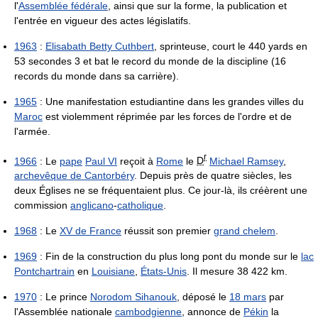
l'
Assemblée fédérale
, ainsi que sur la forme, la publication et
l'entrée en vigueur des actes législatifs.
1963
:
Elisabath Betty Cuthbert
, sprinteuse, court le 440 yards en
53 secondes 3 et bat le record du monde de la discipline (16
records du monde dans sa carrière).
1965
: Une manifestation estudiantine dans les grandes villes du
Maroc
est violemment réprimée par les forces de l'ordre et de
l'armée.
r
1966
: Le
pape
Paul VI
reçoit à
Rome
le
D
Michael Ramsey
,
archevêque de Cantorbéry
. Depuis près de quatre siècles, les
deux Églises ne se fréquentaient plus. Ce jour-là, ils créèrent une
commission
anglicano
-
catholique
.
1968
: Le
XV de France
réussit son premier
grand chelem
.
1969
: Fin de la construction du plus long pont du monde sur le
lac
Pontchartrain
en
Louisiane
,
États-Unis
. Il mesure
38 422 km
.
1970
: Le prince
Norodom Sihanouk
, déposé le
18 mars
par
l'Assemblée nationale
cambodgienne
, annonce de
Pékin
la