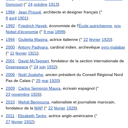
Goncourt
(°
24
octobre
1913
).
1984
:
Jean Prouvé
, architecte et designer français (°
8
avril
1901
).
1992
:
Friedrich Hayek
, économiste de l'
École autrichienne
,
prix
Nobel d'économie
(°
8 mai
1899
).
1994
:
Giulietta Masina
, actrice italienne (°
22
février
1920
).
2000
:
Antony Padiyara
, cardinal indien, archevêque
syro-malabar
(°
11
février
1921
).
2001
:
David McTaggart
, fondateur de la section internationale de
Greenpeace
(°
24
juin
1932
).
2006
:
Noël Josèphe
, ancien président du Conseil Régional Nord
Pas de Calais (°
25
mai
1920
).
2009
:
Carlos Semprún Maura
, écrivain espagnol (°
23
novembre
1926
).
2010
:
Mehdi Bennouna
, nationaliste et journaliste marocain,
fondateur de la
MAP
(°
22
février
1928
).
2011
:
Elizabeth Taylor
, actrice anglo-américaine (°
27
février
1932
).