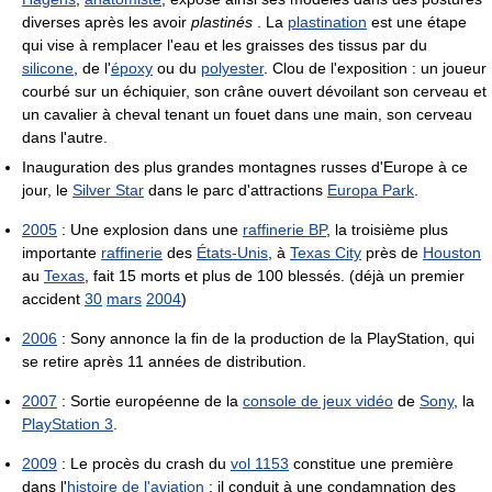
diverses après les avoir
plastinés
. La
plastination
est une étape
qui vise à remplacer l'eau et les graisses des tissus par du
silicone
, de l'
époxy
ou du
polyester
. Clou de l'exposition : un joueur
courbé sur un échiquier, son crâne ouvert dévoilant son cerveau et
un cavalier à cheval tenant un fouet dans une main, son cerveau
dans l'autre.
Inauguration des plus grandes montagnes russes d'Europe à ce
jour, le
Silver Star
dans le parc d'attractions
Europa Park
.
2005
: Une explosion dans une
raffinerie BP
, la troisième plus
importante
raffinerie
des
États-Unis
, à
Texas City
près de
Houston
au
Texas
, fait 15 morts et plus de 100 blessés. (déjà un premier
accident
30
mars
2004
)
2006
: Sony annonce la fin de la production de la PlayStation, qui
se retire après 11 années de distribution.
2007
: Sortie européenne de la
console de jeux vidéo
de
Sony
, la
PlayStation 3
.
2009
: Le procès du crash du
vol 1153
constitue une première
dans l'
histoire de l'aviation
: il conduit à une condamnation des