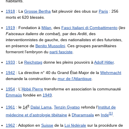
habitants.
1918
: La
Grosse Bertha
fait pleuvoir des obus sur
Paris
: 256
morts et 620 blessés.
1919
: Fondation à
Milan
, des
Fasci Italiani di Combattimento
(
les
Faisceaux italiens de combat
), par des
Arditi
, des
interventionnistes de gauche, des nationalistes et des futuristes,
en présence de
Benito Mussolini
. Ces groupes paramilitaires
formeront l'embryon du
parti fasciste
.
1933
: Le
Reichstag
donne les pleins pouvoirs à
Adolf Hitler
.
1942
: La directive n° 40 du Grand État-Major de la
Wehrmacht
demande la construction du
mur de l'Atlantique
.
1954
: L'
Abbé Pierre
transforme en association la communauté
Emmaüs
fondée en
1949
.
e
1961
: le
14
Dalaï Lama
,
Tenzin Gyatso
refonda l'
Institut de
[
1
]
médecine et d'astrologie tibétaine
à
Dharamsala
en
Inde
.
1962
: Adoption en
Suisse
de la
Loi fédérale
sur la procédure de