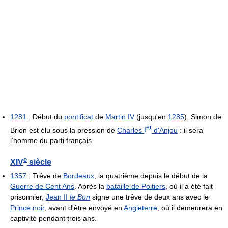
1281
: Début du
pontificat
de
Martin IV
(jusqu'en
1285
). Simon de
er
Brion est élu sous la pression de
Charles
I
d'Anjou
: il sera
l’homme du parti français.
e
XIV
siècle
1357
: Trêve de
Bordeaux
, la quatrième depuis le début de la
Guerre de Cent Ans
. Après la
bataille de Poitiers
, où il a été fait
prisonnier,
Jean II
le Bon
signe une trêve de deux ans avec le
Prince noir
, avant d'être envoyé en
Angleterre
, où il demeurera en
captivité pendant trois ans.