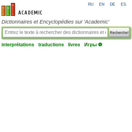
RU
EN
DE
ES
fr-academic.com
Dictionnaires et Encyclopédies sur 'Academic'
Recherche!
interprétations
traductions
livres
Игры ⚽