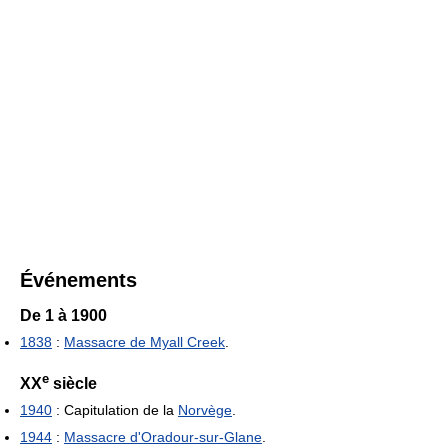
Événements
De 1 à 1900
1838
:
Massacre de Myall Creek
.
e
XX
siècle
1940
: Capitulation de la
Norvège
.
1944
:
Massacre d'Oradour-sur-Glane
.