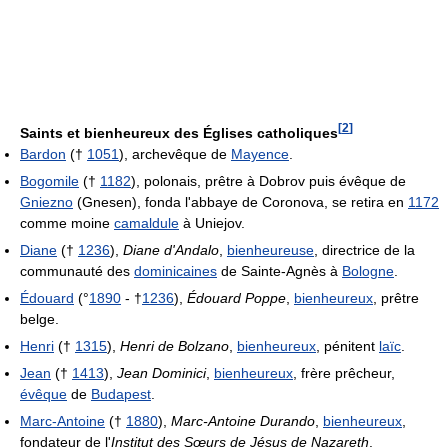
[
2
]
Saints et bienheureux des Églises catholiques
Bardon
(†
1051
), archevêque de
Mayence
.
Bogomile
(†
1182
), polonais, prêtre à Dobrov puis évêque de
Gniezno
(Gnesen), fonda l'abbaye de Coronova, se retira en
1172
comme moine
camaldule
à Uniejov.
Diane
(†
1236
),
Diane d'Andalo
,
bienheureuse
, directrice de la
communauté des
dominicaines
de Sainte-Agnès à
Bologne
.
Édouard
(°
1890
- †
1236
),
Édouard Poppe
,
bienheureux
, prêtre
belge.
Henri
(†
1315
),
Henri de Bolzano
,
bienheureux
, pénitent
laïc
.
Jean
(†
1413
),
Jean Dominici
,
bienheureux
, frère prêcheur,
évêque
de
Budapest
.
Marc-Antoine
(†
1880
),
Marc-Antoine Durando
,
bienheureux
,
fondateur de l'
Institut des Sœurs de Jésus de Nazareth
.