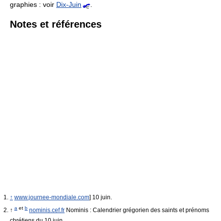
graphies : voir
Dix-Juin
.
Notes et références
↑
www.journee-mondiale.com
] 10 juin.
a
et
b
↑
nominis.cef.fr
Nominis : Calendrier grégorien des saints et prénoms
chrétiens du 10 juin.