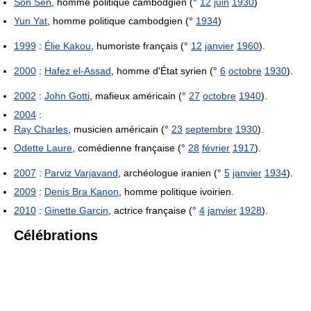
Son Sen
, homme politique cambodgien (°
12
juin
1930
)
Yun Yat
, homme politique cambodgien (°
1934
)
1999
:
Élie Kakou
, humoriste français (°
12
janvier
1960
).
2000
:
Hafez el-Assad
, homme d'État syrien (°
6
octobre
1930
).
2002
:
John Gotti
, mafieux américain (°
27
octobre
1940
).
2004
:
Ray Charles
, musicien américain (°
23
septembre
1930
).
Odette Laure
, comédienne française (°
28
février
1917
).
2007
:
Parviz Varjavand
, archéologue iranien (°
5
janvier
1934
).
2009
:
Denis Bra Kanon
, homme politique ivoirien.
2010
:
Ginette Garcin
, actrice française (°
4
janvier
1928
).
Célébrations