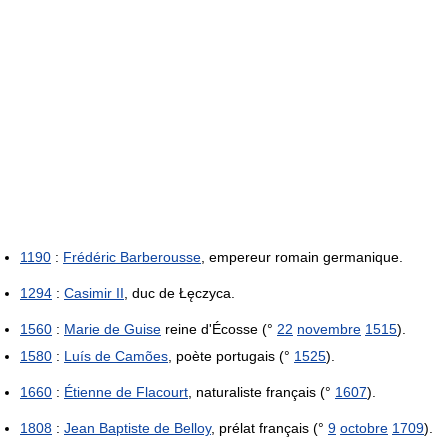
1190
:
Frédéric Barberousse
, empereur romain germanique.
1294
:
Casimir II
, duc de Łęczyca.
1560
:
Marie de Guise
reine d'Écosse (°
22
novembre
1515
).
1580
:
Luís de Camões
, poète portugais (°
1525
).
1660
:
Étienne de Flacourt
, naturaliste français (°
1607
).
1808
:
Jean Baptiste de Belloy
, prélat français (°
9
octobre
1709
).