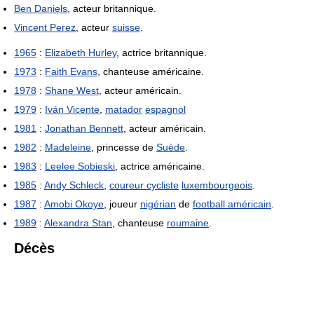
Ben Daniels
, acteur britannique.
Vincent Perez
, acteur
suisse
.
1965
:
Elizabeth Hurley
, actrice britannique.
1973
:
Faith Evans
, chanteuse américaine.
1978
:
Shane West
, acteur américain.
1979
:
Iván Vicente
,
matador
espagnol
1981
:
Jonathan Bennett
, acteur américain.
1982
:
Madeleine
, princesse de
Suède
.
1983
:
Leelee Sobieski
, actrice américaine.
1985
:
Andy Schleck
,
coureur cycliste
luxembourgeois
.
1987
:
Amobi Okoye
, joueur
nigérian
de
football américain
.
1989
:
Alexandra Stan
, chanteuse
roumaine
.
Décès