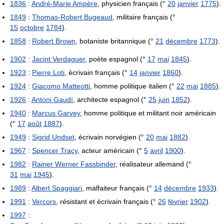
1836
:
André-Marie Ampère
, physicien français (°
20
janvier
1775
).
1849
:
Thomas-Robert Bugeaud
, militaire français (°
15
octobre
1784
).
1858
:
Robert Brown
, botaniste britannique (°
21
décembre
1773
).
1902
:
Jacint Verdaguer
, poète espagnol (°
17
mai
1845
).
1923
:
Pierre Loti
, écrivain français (°
14
janvier
1860
).
1924
:
Giacomo Matteotti
, homme politique italien (°
22
mai
1885
).
1926
:
Antoni Gaudí
, architecte espagnol (°
25
juin
1852
).
1940
:
Marcus Garvey
, homme politique et militant noir américain
(°
17
août
1887
).
1949
:
Sigrid Undset
, écrivain norvégien (°
20
mai
1882
).
1967
:
Spencer Tracy
, acteur américain (°
5
avril
1900
).
1982
:
Rainer Werner Fassbinder
, réalisateur allemand (°
31
mai
1945
).
1989
:
Albert Spaggiari
, malfaiteur français (°
14
décembre
1933
).
1991
:
Vercors
, résistant et écrivain français (°
26
février
1902
).
1997
: