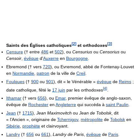
[
2
]
[
3
]
Saints des Églises catholiques
et orthodoxes
Censure
(† entre
486
et
502
), ou
Censurius
ou
Censorius
ou
Censoir
,
évêque
d'
Auxerre
en
Bourgogne
.
Ebremond († vers
720
), ou Evremond, abbé de Fontenay-Louvet
en
Normandie
,
patron
de la ville de
Creil
.
Foulques
(†
900
ou
901
), dit « le Vénérable »
évêque
de
Reims
;
[
4
]
date catholique, fêté le
17 juin
par les orthodoxes
.
Ithamar
(† vers
656
), ou
Emar
, premier évêque de anglo-saxon,
évêque de
Rochester
en
Angleterre
qui succéda à
saint Paulin
.
Jean
(†
1715
),
Jean Maximovitch
ou
Jean de Tobolsk
, dit
« l'Ancien », originaire de
Tchernigov
,
métropolite
de
Tobolsk
en
Sibérie
,
prophète
et clairvoyant.
Landry
(†
656
ou
661
),
Landry de Paris
,
évêque
de
Paris
.