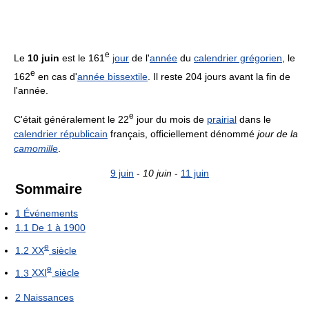
e
Le
10 juin
est le 161
jour
de l'
année
du
calendrier grégorien
, le
e
162
en cas d'
année bissextile
. Il reste 204 jours avant la fin de
l'année.
e
C'était généralement le 22
jour du mois de
prairial
dans le
calendrier républicain
français, officiellement dénommé
jour de la
camomille
.
9 juin
-
10 juin
-
11 juin
Sommaire
1
Événements
1.1
De 1 à 1900
e
1.2
XX
siècle
e
1.3
XXI
siècle
2
Naissances