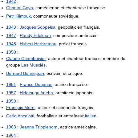
1942
:
Chantal Goya
, comédienne et chanteuse française.
Petr Klimouk
, cosmonaute soviétique.
1943
:
Jacques Soppelsa
, géopoliticien français.
1947
:
Randy Edelman
, compositeur américain.
1948
:
Hubert Herbreteau
, prélat français.
1950
:
Claude Chamboisier
, acteur et chanteur français, membre du
groupe
Les Musclés
.
Bernard Bonnejean
, écrivain et critique.
1951
:
France Dougnac
, actrice française.
1957
:
Hidetsugu Aneha
, architecte japonais.
1959
:
François Morel
, acteur et scénariste français.
Carlo Ancelotti
, footballeur et entraîneur
italien
.
1963
:
Jeanne Tripplehorn
, actrice américaine.
1964
: