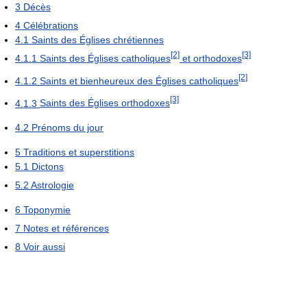
3
Décès
4
Célébrations
4.1
Saints des Églises chrétiennes
[2]
[3]
4.1.1
Saints des Églises catholiques
et orthodoxes
[2]
4.1.2
Saints et bienheureux des Églises catholiques
[3]
4.1.3
Saints des Églises orthodoxes
4.2
Prénoms du jour
5
Traditions et superstitions
5.1
Dictons
5.2
Astrologie
6
Toponymie
7
Notes et références
8
Voir aussi