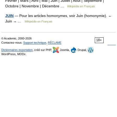
Février | Mars | Avril | Mai | Juin | Juillet | Août | Septembre |
Octobre | Novembre | Décembre …
Wikipédia en Français
JUIN
— Pour les articles homonymes, voir Juin (homonymie). ←
Juin → …
Wikipédia en Français
© Academic, 2000-2026
18+
Contactez-nous:
Support technique
,
RÉCLAME
Dictionnaires exportation
, créé sur PHP,
Joomla,
Drupal,
WordPress, MODx.