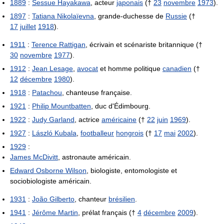
1889
:
Sessue Hayakawa
, acteur
japonais
(†
23
novembre
1973
).
1897
:
Tatiana Nikolaïevna
, grande-duchesse de
Russie
(†
17
juillet
1918
).
1911
:
Terence Rattigan
, écrivain et scénariste britannique (†
30
novembre
1977
).
1912
:
Jean Lesage
,
avocat
et homme politique
canadien
(†
12
décembre
1980
).
1918
:
Patachou
, chanteuse française.
1921
:
Philip Mountbatten
, duc d'Édimbourg.
1922
:
Judy Garland
, actrice
américaine
(†
22
juin
1969
).
1927
:
László Kubala
,
footballeur
hongrois
(†
17
mai
2002
).
1929
:
James McDivitt
, astronaute américain.
Edward Osborne Wilson
, biologiste, entomologiste et
sociobiologiste américain.
1931
:
João Gilberto
, chanteur
brésilien
.
1941
:
Jérôme Martin
, prélat français (†
4
décembre
2009
).