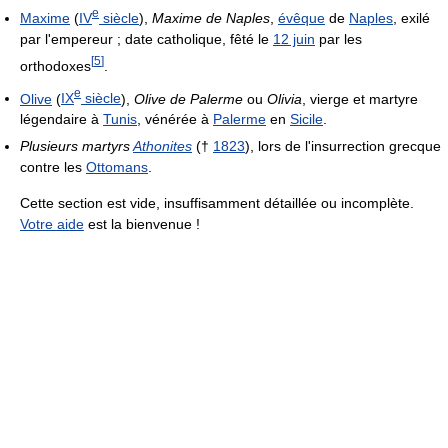
e
Maxime
(
IV
siècle
),
Maxime de Naples
,
évêque
de
Naples
, exilé
par l'empereur ; date catholique, fêté le
12 juin
par les
[
5
]
orthodoxes
.
e
Olive
(
IX
siècle
),
Olive de Palerme
ou
Olivia
, vierge et martyre
légendaire à
Tunis
, vénérée à
Palerme
en
Sicile
.
Plusieurs martyrs
Athonites
(†
1823
), lors de l'insurrection grecque
contre les
Ottomans
.
Cette section est vide, insuffisamment détaillée ou incomplète.
Votre aide
est la bienvenue !