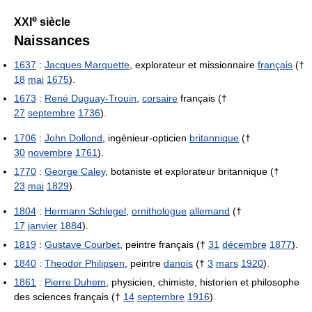
e
XXI
siècle
Naissances
1637
:
Jacques Marquette
, explorateur et missionnaire
français
(†
18
mai
1675
).
1673
:
René Duguay-Trouin
,
corsaire
français (†
27
septembre
1736
).
1706
:
John Dollond
, ingénieur-opticien
britannique
(†
30
novembre
1761
).
1770
:
George Caley
, botaniste et explorateur britannique (†
23
mai
1829
).
1804
:
Hermann Schlegel
,
ornithologue
allemand
(†
17
janvier
1884
).
1819
:
Gustave Courbet
, peintre français (†
31
décembre
1877
).
1840
:
Theodor Philipsen
, peintre
danois
(†
3
mars
1920
).
1861
:
Pierre Duhem
, physicien, chimiste, historien et philosophe
des sciences français (†
14
septembre
1916
).