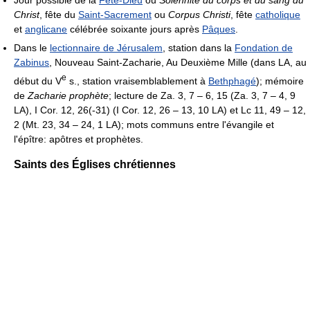
Jour possible de la
Fête-Dieu
ou
Solennité du corps et du sang du
Christ
, fête du
Saint-Sacrement
ou
Corpus Christi
, fête
catholique
et
anglicane
célébrée soixante jours après
Pâques
.
Dans le
lectionnaire de Jérusalem
, station dans la
Fondation de
Zabinus
, Nouveau Saint-Zacharie, Au Deuxième Mille (dans LA, au
e
début du V
s., station vraisemblablement à
Bethphagé
); mémoire
de
Zacharie prophète
; lecture de Za. 3, 7 – 6, 15 (Za. 3, 7 – 4, 9
LA), I Cor. 12, 26(-31) (I Cor. 12, 26 – 13, 10 LA) et Lc 11, 49 – 12,
2 (Mt. 23, 34 – 24, 1 LA); mots communs entre l'évangile et
l'épître: apôtres et prophètes.
Saints des Églises chrétiennes