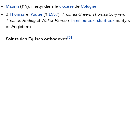
Maurin
(† ?), martyr dans le
diocèse
de
Cologne
.
3
Thomas
et
Walter
(†
1537
),
Thomas Green
,
Thomas Scryven
,
Thomas Reding
et
Walter Pierson
,
bienheureux
,
chartreux
martyrs
en Angleterre.
[
3
]
Saints des Églises orthodoxes