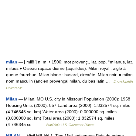
milan
— [ milɑ̃ ] n. m. • 1500; mot provenç., lat. pop. °milanus, lat.
miluus ♦ Oiseau rapace diurne (aquilidés). Milan royal : aigle à
queue fourchue. Milan blanc : busard, circaète. Milan noir. ● milan
nom masculin (ancien provençal milan, du bas latin …
Encyclopédie
Universelle
Milan
— Milan, MO U.S. city in Missouri Population (2000): 1958
Housing Units (2000): 857 Land area (2000): 1.832574 sq. miles
(4.746345 sq. km) Water area (2000): 0.000000 sq. miles
(0.000000 sq. km) Total area (2000): 1.832574 sq. miles
(4.746345 sq.… …
StarDict's U.S. Gazetteer Places
MILAN
— Misil MILAN 1. Tipo Misil antitanque País de origen …