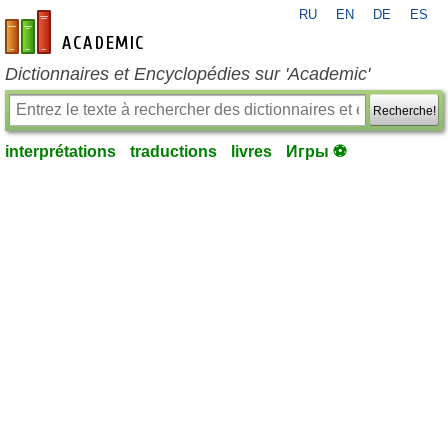
RU
EN
DE
ES
fr-academic.com
Dictionnaires et Encyclopédies sur 'Academic'
Recherche!
interprétations
traductions
livres
Игры ⚽