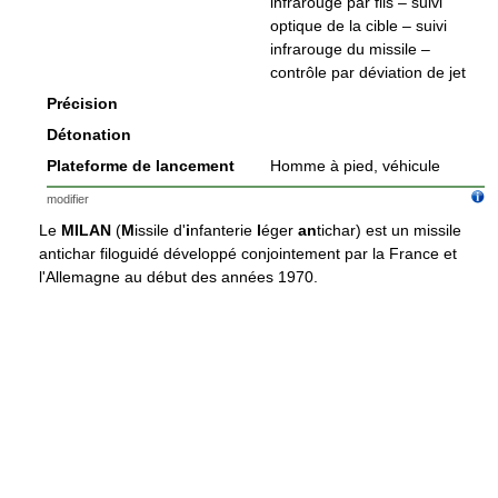
infrarouge par fils – suivi
optique de la cible – suivi
infrarouge du missile –
contrôle par déviation de jet
Précision
Détonation
Plateforme de lancement
Homme à pied, véhicule
modifier
Le
MILAN
(
M
issile d'
i
nfanterie
l
éger
an
tichar) est un missile
antichar filoguidé développé conjointement par la France et
l'Allemagne au début des années 1970.