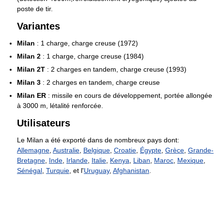
poste de tir.
Variantes
Milan
: 1 charge, charge creuse (1972)
Milan 2
: 1 charge, charge creuse (1984)
Milan 2T
: 2 charges en tandem, charge creuse (1993)
Milan 3
: 2 charges en tandem, charge creuse
Milan ER
: missile en cours de développement, portée allongée
à 3000 m, létalité renforcée.
Utilisateurs
Le Milan a été exporté dans de nombreux pays dont:
Allemagne
,
Australie
,
Belgique
,
Croatie
,
Égypte
,
Grèce
,
Grande-
Bretagne
,
Inde
,
Irlande
,
Italie
,
Kenya
,
Liban
,
Maroc
,
Mexique
,
Sénégal
,
Turquie
, et l'
Uruguay
,
Afghanistan
.