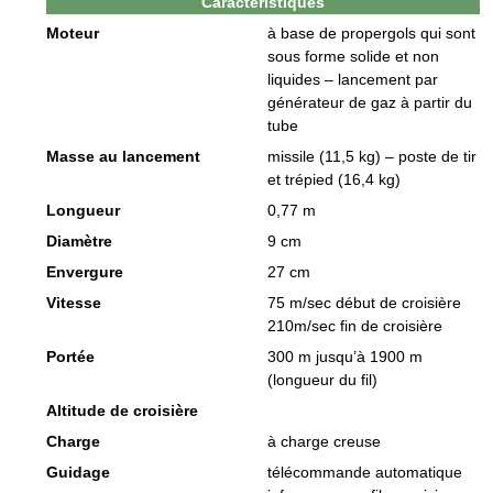
Caractéristiques
Moteur
à base de propergols qui sont
sous forme solide et non
liquides – lancement par
générateur de gaz à partir du
tube
Masse au lancement
missile (11,5 kg) – poste de tir
et trépied (16,4 kg)
Longueur
0,77 m
Diamètre
9 cm
Envergure
27 cm
Vitesse
75 m/sec début de croisière
210m/sec fin de croisière
Portée
300 m jusqu’à 1900 m
(longueur du fil)
Altitude de croisière
Charge
à charge creuse
Guidage
télécommande automatique