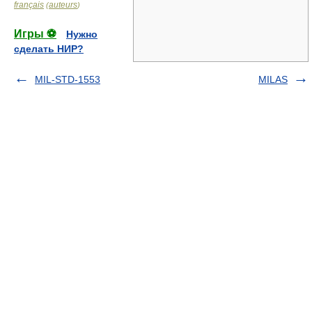
français
auteurs
(
)
Игры ⚽
Нужно
сделать НИР?
MIL-STD-1553
MILAS