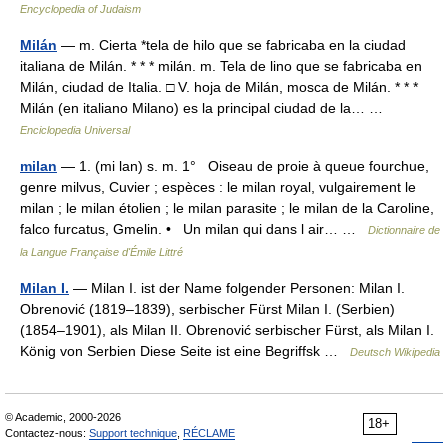
Encyclopedia of Judaism
Milán
— m. Cierta *tela de hilo que se fabricaba en la ciudad
italiana de Milán. * * * milán. m. Tela de lino que se fabricaba en
Milán, ciudad de Italia. □ V. hoja de Milán, mosca de Milán. * * *
Milán (en italiano Milano) es la principal ciudad de la… …
Enciclopedia Universal
milan
— 1. (mi lan) s. m. 1° Oiseau de proie à queue fourchue,
genre milvus, Cuvier ; espèces : le milan royal, vulgairement le
milan ; le milan étolien ; le milan parasite ; le milan de la Caroline,
falco furcatus, Gmelin. • Un milan qui dans l air… …
Dictionnaire de
la Langue Française d'Émile Littré
Milan I.
— Milan I. ist der Name folgender Personen: Milan I.
Obrenović (1819–1839), serbischer Fürst Milan I. (Serbien)
(1854–1901), als Milan II. Obrenović serbischer Fürst, als Milan I.
König von Serbien Diese Seite ist eine Begriffsk …
Deutsch Wikipedia
© Academic, 2000-2026
18+
Contactez-nous:
Support technique
,
RÉCLAME