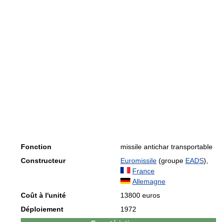
Fonction
missile antichar transportable
Constructeur
Euromissile
(groupe
EADS
),
France
Allemagne
Coût à l'unité
13800 euros
Déploiement
1972