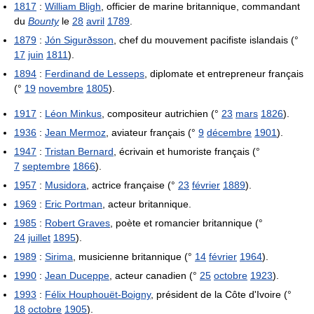
1817
:
William Bligh
, officier de marine britannique, commandant
du
Bounty
le
28
avril
1789
.
1879
:
Jón Sigurðsson
, chef du mouvement pacifiste islandais (°
17
juin
1811
).
1894
:
Ferdinand de Lesseps
, diplomate et entrepreneur français
(°
19
novembre
1805
).
1917
:
Léon Minkus
, compositeur autrichien (°
23
mars
1826
).
1936
:
Jean Mermoz
, aviateur français (°
9
décembre
1901
).
1947
:
Tristan Bernard
, écrivain et humoriste français (°
7
septembre
1866
).
1957
:
Musidora
, actrice française (°
23
février
1889
).
1969
:
Eric Portman
, acteur britannique.
1985
:
Robert Graves
, poète et romancier britannique (°
24
juillet
1895
).
1989
:
Sirima
, musicienne britannique (°
14
février
1964
).
1990
:
Jean Duceppe
, acteur canadien (°
25
octobre
1923
).
1993
:
Félix Houphouët-Boigny
, président de la Côte d'Ivoire (°
18
octobre
1905
).