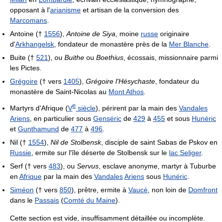
opposant à l'
arianisme
et artisan de la conversion des
Marcomans
.
Antoine (†
1556
),
Antoine de Siya
, moine
russe
originaire
d'
Arkhangelsk
, fondateur de monastère près de la
Mer Blanche
.
Buite (†
521
), ou
Buithe
ou
Boethius
, écossais, missionnaire parmi
les Pictes.
Grégoire
(† vers
1405
),
Grégoire l'Hésychaste
, fondateur du
monastère de Saint-Nicolas au
Mont Athos
.
e
Martyrs d'Afrique (
V
siècle
), périrent par la main des
Vandales
Ariens
, en particulier sous
Genséric
de
429
à
455
et sous
Hunéric
et
Gunthamund
de
477
à
496
.
Nil (†
1554
),
Nil de Stolbensk
, disciple de saint Sabas de Pskov en
Russie
, ermite sur l'île déserte de Stolbensk sur le
lac Seliger
.
Serf († vers
483
), ou
Servus
, esclave anonyme, martyr à Tuburbe
en
Afrique
par la main des
Vandales
Ariens
sous
Hunéric
.
Siméon
(† vers
850
), prêtre, ermite à
Vaucé
, non loin de
Domfront
dans le
Passais
(
Comté du Maine
).
Cette section est vide, insuffisamment détaillée ou incomplète.