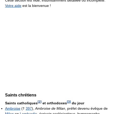
Cette section est vide, insuffisamment détaillée ou incomplète.
Votre aide
est la bienvenue !
Saints chrétiens
[
2
]
[
3
]
Saints catholiques
et orthodoxes
du jour
Ambroise
(†
397
),
Ambroise de Milan
, préfet devenu évêque de
Milan
en
Lombardie
, écrivain ecclésiastique, hymnographe,