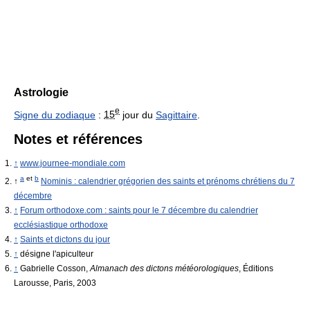
Astrologie
e
Signe du zodiaque
:
15
jour du
Sagittaire
.
Notes et références
↑
www.journee-mondiale.com
a
et
b
↑
Nominis : calendrier grégorien des saints et prénoms chrétiens du 7
décembre
↑
Forum orthodoxe.com : saints pour le 7 décembre du calendrier
ecclésiastique orthodoxe
↑
Saints et dictons du jour
↑
désigne l'apiculteur
↑
Gabrielle Cosson,
Almanach des dictons météorologiques
, Éditions
Larousse, Paris, 2003