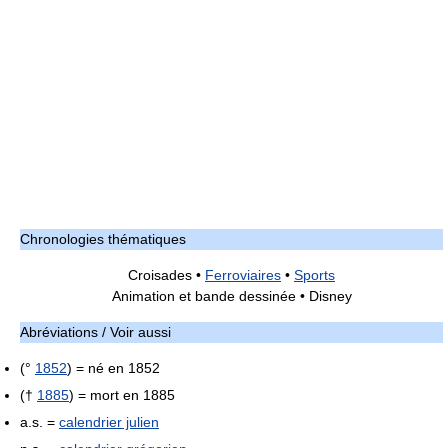
Chronologies thématiques
Croisades •
Ferroviaires
•
Sports
Animation et bande dessinée • Disney
Abréviations / Voir aussi
(°
1852
) = né en 1852
(†
1885
) = mort en 1885
a.s. =
calendrier julien