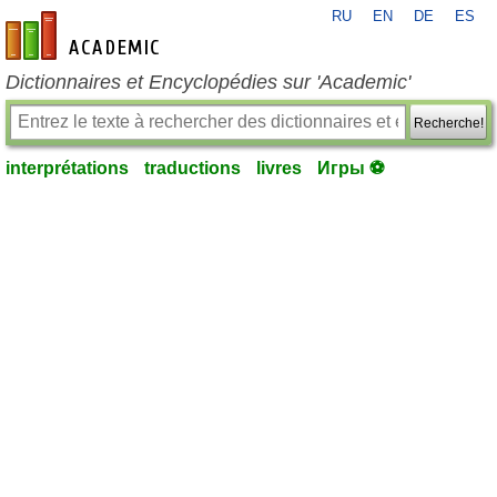
RU
EN
DE
ES
fr-academic.com
Dictionnaires et Encyclopédies sur 'Academic'
Recherche!
interprétations
traductions
livres
Игры ⚽