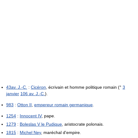
43av. J.-C.
:
Cicéron
, écrivain et homme politique romain (°
3
janvier
106 av. J.-C.
).
983
:
Otton II
,
empereur romain germanique
.
1254
:
Innocent IV
, pape.
1279
:
Boleslas V le Pudique
, aristocrate polonais.
1815
:
Michel Ney
, maréchal d'empire.