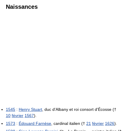
Naissances
1545
:
Henry Stuart
, duc d'Albany et roi consort d'Écosse (†
10
février
1567
).
1573
:
Édouard Farnèse
, cardinal italien (†
21
février
1626
).