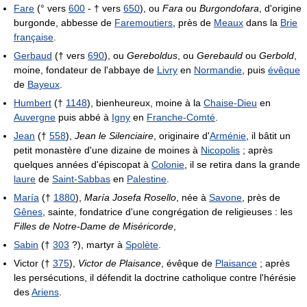
Fare
(° vers
600
- † vers
650
), ou
Fara
ou
Burgondofara
, d'origine
burgonde, abbesse de
Faremoutiers
, près de
Meaux
dans la
Brie
française
.
Gerbaud
(† vers
690
), ou
Gereboldus
, ou
Gerebauld
ou
Gerbold
,
moine, fondateur de l'abbaye de
Livry
en
Normandie
, puis
évêque
de
Bayeux
.
Humbert
(†
1148
), bienheureux, moine à la
Chaise-Dieu
en
Auvergne
puis abbé à
Igny
en
Franche-Comté
.
Jean
(†
558
),
Jean le Silenciaire
, originaire d'
Arménie
, il bâtit un
petit monastère d'une dizaine de moines à
Nicopolis
; après
quelques années d'épiscopat à
Colonie
, il se retira dans la grande
laure
de
Saint-Sabbas
en
Palestine
.
María
(†
1880
),
María Josefa Rosello
, née à
Savone
, près de
Gênes
, sainte, fondatrice d'une congrégation de religieuses : les
Filles de Notre-Dame de Miséricorde
,
Sabin
(†
303
?), martyr à
Spolète
.
Victor (†
375
),
Victor de Plaisance
, évêque de
Plaisance
; après
les persécutions, il défendit la doctrine catholique contre l'hérésie
des
Ariens
.