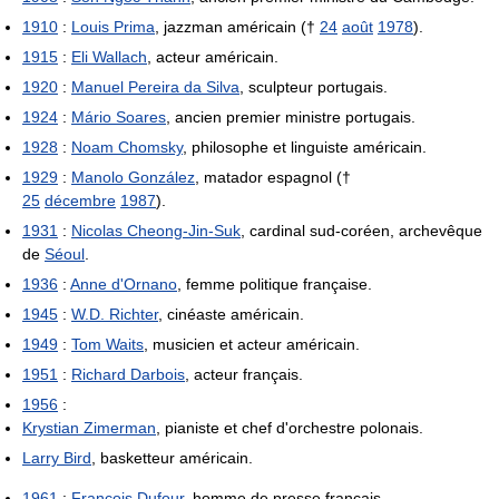
1910
:
Louis Prima
, jazzman américain (†
24
août
1978
).
1915
:
Eli Wallach
, acteur américain.
1920
:
Manuel Pereira da Silva
, sculpteur portugais.
1924
:
Mário Soares
, ancien premier ministre portugais.
1928
:
Noam Chomsky
, philosophe et linguiste américain.
1929
:
Manolo González
, matador espagnol (†
25
décembre
1987
).
1931
:
Nicolas Cheong-Jin-Suk
, cardinal sud-coréen, archevêque
de
Séoul
.
1936
:
Anne d'Ornano
, femme politique française.
1945
:
W.D. Richter
, cinéaste américain.
1949
:
Tom Waits
, musicien et acteur américain.
1951
:
Richard Darbois
, acteur français.
1956
:
Krystian Zimerman
, pianiste et chef d'orchestre polonais.
Larry Bird
, basketteur américain.
1961
:
François Dufour
, homme de presse français.