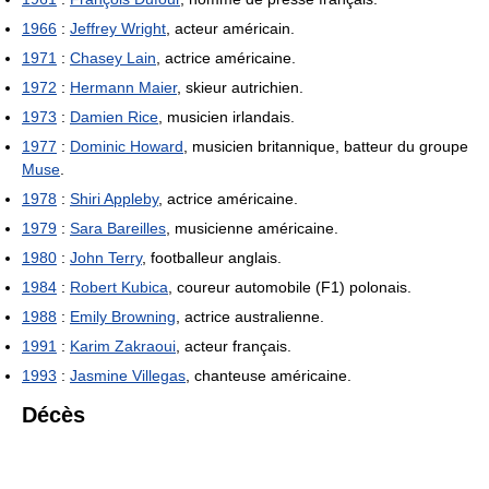
1966
:
Jeffrey Wright
, acteur américain.
1971
:
Chasey Lain
, actrice américaine.
1972
:
Hermann Maier
, skieur autrichien.
1973
:
Damien Rice
, musicien irlandais.
1977
:
Dominic Howard
, musicien britannique, batteur du groupe
Muse
.
1978
:
Shiri Appleby
, actrice américaine.
1979
:
Sara Bareilles
, musicienne américaine.
1980
:
John Terry
, footballeur anglais.
1984
:
Robert Kubica
, coureur automobile (F1) polonais.
1988
:
Emily Browning
, actrice australienne.
1991
:
Karim Zakraoui
, acteur français.
1993
:
Jasmine Villegas
, chanteuse américaine.
Décès