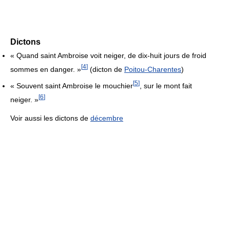
Dictons
« Quand saint Ambroise voit neiger, de dix-huit jours de froid
[
4
]
sommes en danger. »
(dicton de
Poitou-Charentes
)
[
5
]
« Souvent saint Ambroise le mouchier
, sur le mont fait
[
6
]
neiger. »
Voir aussi les dictons de
décembre