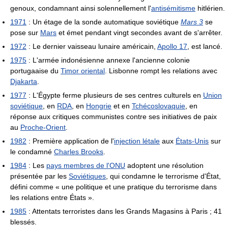
genoux, condamnant ainsi solennellement l'
antisémitisme
hitlérien.
1971
: Un étage de la sonde automatique soviétique
Mars 3
se
pose sur
Mars
et émet pendant vingt secondes avant de s'arrêter.
1972
: Le dernier vaisseau lunaire américain,
Apollo 17
, est lancé.
1975
: L'armée indonésienne annexe l'ancienne colonie
portugaaise du
Timor oriental
. Lisbonne rompt les relations avec
Djakarta
.
1977
: L'Égypte ferme plusieurs de ses centres culturels en
Union
soviétique
, en
RDA
, en
Hongrie
et en
Tchécoslovaquie
, en
réponse aux critiques communistes contre ses initiatives de paix
au
Proche-Orient
.
1982
: Première application de l'
injection létale
aux
États-Unis
sur
le condamné
Charles Brooks
.
1984
: Les
pays membres de l'ONU
adoptent une résolution
présentée par les
Soviétiques
, qui condamne le terrorisme d'État,
défini comme
« une politique et une pratique du terrorisme dans
les relations entre États »
.
1985
: Attentats terroristes dans les Grands Magasins à Paris ; 41
blessés.