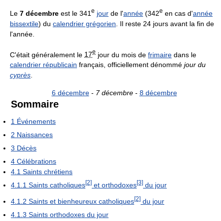
e
e
Le
7 décembre
est le 341
jour
de l'
année
(342
en cas d'
année
bissextile
) du
calendrier grégorien
. Il reste 24 jours avant la fin de
l'année.
e
C'était généralement le
17
jour du mois de
frimaire
dans le
calendrier républicain
français, officiellement dénommé
jour du
cyprès
.
6 décembre
-
7 décembre
-
8 décembre
Sommaire
1
Événements
2
Naissances
3
Décès
4
Célébrations
4.1
Saints chrétiens
[2]
[3]
4.1.1
Saints catholiques
et orthodoxes
du jour
[2]
4.1.2
Saints et bienheureux catholiques
du jour
4.1.3
Saints orthodoxes du jour