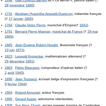
1598
:
Gian Lorenzo Bernini
dit « Le Bernin », peintre italien (†
28
novembre
1680
).
1731
:
Abraham Hyacinthe Anquetil-Duperron
, indianiste français
(†
17
janvier
1805
).
1764
:
Claude-Victor Perrin
, maréchal d'Empire(†
1841
).
1791
:
Bernard Pierre Magnan
,
maréchal de France
(†
29 mai
1865
).
1805
:
Jean Eugène Robert-Houdin
, illusioniste français (†
13
juin
1871
).
1823
:
Leopold Kronecker
, mathématicien allemand (†
29
décembre
1891
).
1863
:
Pietro Mascagni
, compositeur d'opéras italien (†
2
août
1945
).
1890
:
Jean Tousseul
, écrivain belge d'expression française (†
9
février
1944
).
1904
:
Roland Armontel
, acteur français.
1905
:
Gerard Kuiper
, astronome néerlandais.
1908
:
Son Ngoc Thanh
, ancien premier ministre du Cambodge.