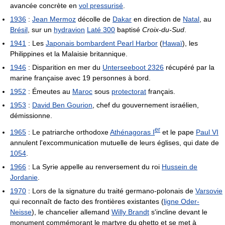
avancée concrète en
vol pressurisé
.
1936
:
Jean Mermoz
décolle de
Dakar
en direction de
Natal
, au
Brésil
, sur un
hydravion
Laté 300
baptisé
Croix-du-Sud
.
1941
: Les
Japonais bombardent Pearl Harbor
(
Hawaï
), les
Philippines et la Malaisie britannique.
1946
: Disparition en mer du
Unterseeboot 2326
récupéré par la
marine française avec 19 personnes à bord.
1952
: Émeutes au
Maroc
sous
protectorat
français.
1953
:
David Ben Gourion
, chef du gouvernement israélien,
démissionne.
er
1965
: Le patriarche orthodoxe
Athénagoras
I
et le pape
Paul VI
annulent l'excommunication mutuelle de leurs églises, qui date de
1054
.
1966
: La Syrie appelle au renversement du roi
Hussein de
Jordanie
.
1970
: Lors de la signature du traité germano-polonais de
Varsovie
qui reconnaît de facto des frontières existantes (
ligne Oder-
Neisse
), le chancelier allemand
Willy Brandt
s'incline devant le
monument commémorant le martyre du ghetto et se met à