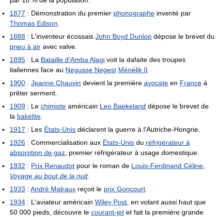
par 10 % de la population.
1877
: Démonstration du premier
phonographe
inventé par
Thomas Edison
.
1888
: L'inventeur écossais
John Boyd Dunlop
dépose le brevet du
pneu à air
avec valve.
1895
: La
Bataille d'Amba Alagi
voit la dafaite des troupes
italiennes face au
Negusse Negest
Ménélik II
.
1900
:
Jeanne Chauvin
devient la première
avocate
en
France
à
prêter serment.
1909
: Le
chimiste
américain
Leo Baekeland
dépose le brevet de
la
bakélite
.
1917
: Les
États-Unis
déclarent la guerre à l'Autriche-Hongrie.
1926
: Commercialisation aux
États-Unis
du
réfrigérateur à
absorption de gaz
, premier réfrigérateur à usage domestique.
1932
:
Prix Renaudot
pour le roman de
Louis-Ferdinand Céline
,
Voyage au bout de la nuit
.
1933
:
André Malraux
reçoit le
prix Goncourt
.
1934
: L'aviateur américain
Wiley Post
, en volant aussi haut que
50 000 pieds, découvre le
courant-jet
et fait la première grande