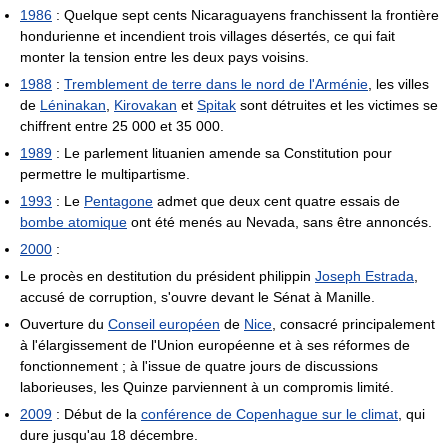
1986
: Quelque sept cents Nicaraguayens franchissent la frontière
hondurienne et incendient trois villages désertés, ce qui fait
monter la tension entre les deux pays voisins.
1988
:
Tremblement de terre dans le nord de l'Arménie
, les villes
de
Léninakan
,
Kirovakan
et
Spitak
sont détruites et les victimes se
chiffrent entre 25 000 et 35 000.
1989
: Le parlement lituanien amende sa Constitution pour
permettre le multipartisme.
1993
: Le
Pentagone
admet que deux cent quatre essais de
bombe atomique
ont été menés au Nevada, sans être annoncés.
2000
:
Le procès en destitution du président philippin
Joseph Estrada
,
accusé de corruption, s'ouvre devant le Sénat à Manille.
Ouverture du
Conseil européen
de
Nice
, consacré principalement
à l'élargissement de l'Union européenne et à ses réformes de
fonctionnement ; à l'issue de quatre jours de discussions
laborieuses, les Quinze parviennent à un compromis limité.
2009
: Début de la
conférence de Copenhague sur le climat
, qui
dure jusqu'au 18 décembre.