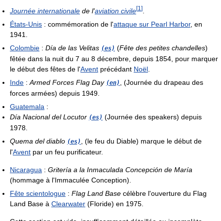
[
1
]
Journée internationale
de l'
aviation civile
.
États-Unis
: commémoration de l'
attaque sur Pearl Harbor
, en
1941.
Colombie
:
Día de las Velitas
(
Fête des petites chandelles
)
(es)
fêtée dans la nuit du 7 au 8 décembre, depuis 1854, pour marquer
le début des fêtes de l'
Avent
précédant
Noël
.
Inde
:
Armed Forces Flag Day
, (Journée du drapeau des
(en)
forces armées) depuis 1949.
Guatemala
:
Día Nacional del Locutor
(Journée des speakers) depuis
(es)
1978.
Quema del diablo
, (le feu du Diable) marque le début de
(es)
l'
Avent
par un feu purificateur.
Nicaragua
:
Gritería a la Inmaculada Concepción de María
(hommage à l'Immaculée Conception).
Fête scientologue
:
Flag Land Base
célèbre l'ouverture du Flag
Land Base à
Clearwater
(Floride) en 1975.