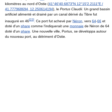
kilomètres au nord d'Ostie (
41°46′40.6873″N
12°15′2.2111″E
/
41.777968694
,
12.250614194
), le
Portus Claudii
. Un grand bassin
artificiel alimenté et drainé par un canal dérivé du Tibre fut
[
22
]
inauguré en 46
. Ce port fut achevé par
Néron
, vers
64
-
66
et
doté d'un
phare
comme l'indiquerait une
monnaie
de Néron de 64
doté d'un
phare
. Une nouvelle ville, Portus, se développa autour
du nouveau port, au détriment d'Ostie.