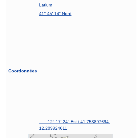
Latium
41° 45′ 14″ Nord
Coordonnées
12° 17′ 24″ Est
/
41.753897694
,
12.289924611