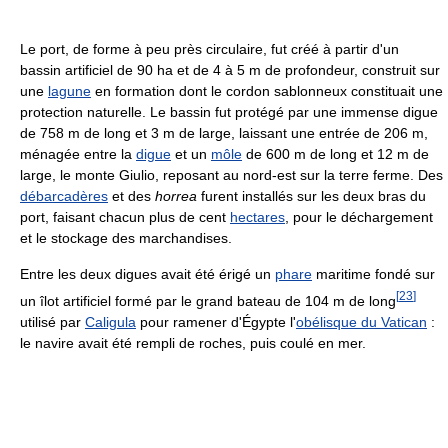
Le port, de forme à peu près circulaire, fut créé à partir d'un
bassin artificiel de 90 ha et de 4 à 5 m de profondeur, construit sur
une
lagune
en formation dont le cordon sablonneux constituait une
protection naturelle. Le bassin fut protégé par une immense digue
de 758 m de long et 3 m de large, laissant une entrée de 206 m,
ménagée entre la
digue
et un
môle
de 600 m de long et 12 m de
large, le monte Giulio, reposant au nord-est sur la terre ferme. Des
débarcadères
et des
horrea
furent installés sur les deux bras du
port, faisant chacun plus de cent
hectares
, pour le déchargement
et le stockage des marchandises.
Entre les deux digues avait été érigé un
phare
maritime fondé sur
[
23
]
un îlot artificiel formé par le grand bateau de 104 m de long
utilisé par
Caligula
pour ramener d'Égypte l'
obélisque du Vatican
:
le navire avait été rempli de roches, puis coulé en mer.