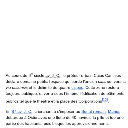
e
Au cours du
II
siècle
av. J.‑C.
, le préteur urbain Caius Caninius
déclare domaine public l'espace qui borde l'ancien
castrum
vers la
via ostiensis
et le délimite de quatre
cippes
. Cette zone restera
toujours publique, et verra sous l'Empire l'édification de bâtiments
[
12
]
publics tel que le théâtre et la place des Corporations
.
En
87 av. J.-C.
, cherchant à s'imposer au
Sénat romain
,
Marius
débarque à Ostie avec une flotte de 40 navires, la pille et tue une
partie des habitants, puis bloque les approvisionnements