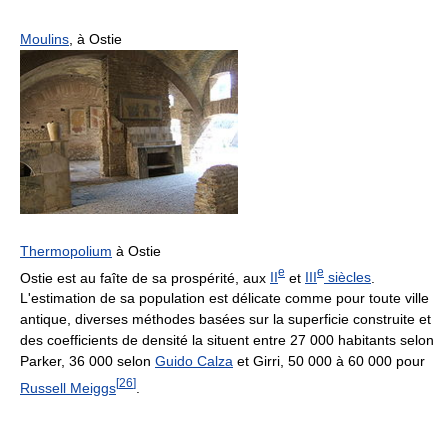
Moulins
, à Ostie
Thermopolium
à Ostie
e
e
Ostie est au faîte de sa prospérité, aux
II
et
III
siècles
.
L'estimation de sa population est délicate comme pour toute ville
antique, diverses méthodes basées sur la superficie construite et
des coefficients de densité la situent entre
27 000
habitants selon
Parker,
36 000
selon
Guido Calza
et Girri,
50 000
à
60 000
pour
[
26
]
Russell Meiggs
.