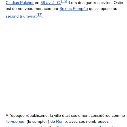
[
16
]
Clodius Pulcher
en
58 av. J.-C.
. Lors des guerres civiles, Ostie
est de nouveau menacée par
Sextus Pompée
qui s’oppose au
[
17
]
second triumvirat
.
À l'époque républicaine, la ville était seulement considérée comme
l'
emporium
(le comptoir) de
Rome
, avec ses nombreuses