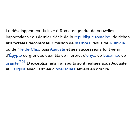
Le développement du luxe à Rome engendre de nouvelles
importations : au dernier siècle de la
république romaine
, de riches
aristocrates décorent leur maison de
marbres
venus de
Numidie
ou de l'
île de Chio
, puis
Auguste
et ses successeurs font venir
d'
Égypte
de grandes quantité de marbre, d'
onyx
, de
basanite
, de
[
20
]
granite
. D'exceptionnels transports sont réalisés sous Auguste
et
Caligula
avec l'arrivée d'
obélisques
entiers en granite.