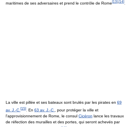
[
13
]
,
[
14
]
maritimes de ses adversaires et prend le contrôle de Rome
.
La ville est pillée et ses bateaux sont brulés par les pirates en
69
[
15
]
av. J.-C.
. En
63 av. J.-C.
, pour protéger la ville et
l'approvisionnement de Rome, le consul
Cicéron
lance les travaux
de réfection des murailles et des portes, qui seront achevés par