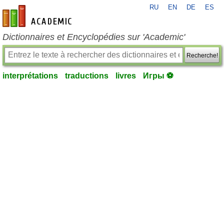
RU
EN
DE
ES
fr-academic.com
Dictionnaires et Encyclopédies sur 'Academic'
Recherche!
interprétations
traductions
livres
Игры ⚽