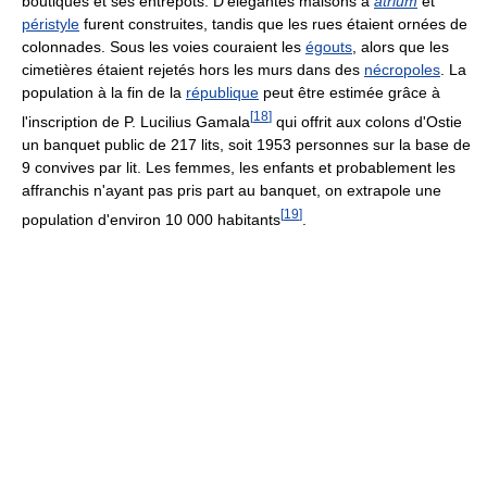
boutiques et ses entrepôts. D'élégantes maisons à
atrium
et
péristyle
furent construites, tandis que les rues étaient ornées de
colonnades. Sous les voies couraient les
égouts
, alors que les
cimetières étaient rejetés hors les murs dans des
nécropoles
. La
population à la fin de la
république
peut être estimée grâce à
[
18
]
l'inscription de P. Lucilius Gamala
qui offrit aux colons d'Ostie
un banquet public de 217 lits, soit 1953 personnes sur la base de
9 convives par lit. Les femmes, les enfants et probablement les
affranchis n'ayant pas pris part au banquet, on extrapole une
[
19
]
population d'environ
10 000
habitants
.