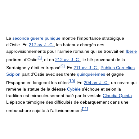
La
seconde guerre punique
montre l'importance stratégique
d'Ostie. En
217 av. J.-C.
, les bateaux chargés des
approvisionnements pour l'armée romaine qui se trouvait en
Ibérie
[
8
]
partirent d'Ostie
, et en
212 av. J.-C.
, le blé provenant de la
[
9
]
Sardaigne y était entreposé
. En
211 av. J.-C.
,
Publius Cornelius
Scipion
part d'Ostie avec ses trente
quinquérèmes
et gagne
[
10
]
l'Espagne en longeant les côtes
. En
204 av. J.-C.
, un navire qui
ramène la statue de la déesse
Cybèle
s'échoue et selon la
tradition est miraculeusement halé par la vestale
Claudia Quinta
.
L'épisode témoigne des difficultés de débarquement dans une
[
11
]
embouchure sujette à l'alluvionnement
.