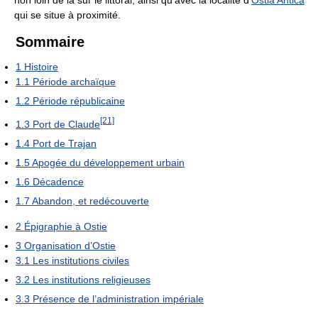
non loin de là sur le littoral, ainsi qu'avec la localité d'
Ostia Antica
qui se situe à proximité.
Sommaire
1
Histoire
1.1
Période archaïque
1.2
Période républicaine
[21]
1.3
Port de Claude
1.4
Port de Trajan
1.5
Apogée du développement urbain
1.6
Décadence
1.7
Abandon, et redécouverte
2
Épigraphie à Ostie
3
Organisation d’Ostie
3.1
Les institutions civiles
3.2
Les institutions religieuses
3.3
Présence de l’administration impériale