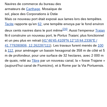
Navires de commerce du bureau des
armateurs de
Carthage
. Mosaïque de
sol, place des Corporations à Ostie
Mais ce nouveau port était exposé aux lames lors des tempêtes.
Tacite
rapporte qu'en
62
, une tempête envoya par le fond environ
[
24
]
deux cents navires dans le port même
. Aussi l'empereur
Trajan
fit-il construire un nouveau port, le
Portus Traiani
, plus fonctionnel
et un peu plus en retrait (
41°46′45.4109″N
12°15′44.2336″E
/
41.779280806
,
12.262287111
). Les travaux furent menés de
100
à
112
, pour aménager un bassin hexagonal de 358 m de côté et 5
m de profondeur, pour une surface de 32 hectares, avec 2 000 m
de quais, relié au
Tibre
par un nouveau canal, la « fosse Trajane »
(aujourd'hui canal de Fiumicino), et à Rome par la Via Portuensis.