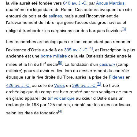
la ville aurait été fondée vers
640 av. J.-C.
par
Ancus Marcius
,
quatrième roi légendaire de Rome. Ces auteurs évoquent un site
entouré de bois et de
salines
, mais aussi l'inconvénient de
l'alluvionnement du Tibre, qui gêne l'accès des gros navires et
[
3
]
oblige à tranborder les cargaisons sur des barques fluviales
.
Les recherches archéologiques ne font cependant pas remonter
[
4
]
l'existence d'Ostie au-delà de
335 av. J.-C.
, et l'inscription la plus
ancienne est une
borne miliaire
de la via Ostiensis datée entre le
e
[
5
]
milieu et la fin du
III
siècle
. La fondation d'un
castrum
(camp
militaire) pourrait avoir eu lieu lors du desserrement du contrôle
étrusque sur la rive droite du Tibre, après la prise de
Fidènes
en
[
6
]
426 av. J.-C.
ou celle de
Véies
en
396 av. J.-C.
. Le tracé
archéologique du camp est bien repéré par ses vestiges de murs
en grand appareil de
tuf volcanique
au cœur d'Ostie dans un
rectangle de 193 par 125 mètres, orienté sur les axes cardinaux
[
4
]
selon les rites de fondation