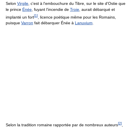
Selon
Virgile
, c'est à l'embouchure du Tibre, sur le site d'Ostie que
le prince
Énée
, fuyant l'incendie de
Troie
, aurait débarqué et
[
1
]
implanté un fort
, licence poétique même pour les Romains,
puisque
Varron
fait débarquer Énée à
Lanuvium
.
[
2
]
Selon la tradition romaine rapportée par de nombreux auteurs
,