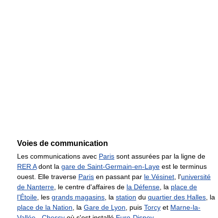
Voies de communication
Les communications avec
Paris
sont assurées par la ligne de
RER A
dont la
gare de Saint-Germain-en-Laye
est le terminus
ouest. Elle traverse
Paris
en passant par
le Vésinet
, l'
université
de Nanterre
, le centre d'affaires de
la Défense
, la
place de
l'Étoile
, les
grands magasins
, la
station
du
quartier des Halles
, la
place de la Nation
, la
Gare de Lyon
, puis
Torcy
et
Marne-la-
Vallée - Chessy
où s'est installé
Euro-Disney
.