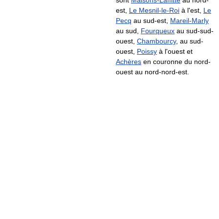
sont
Maisons-Laffitte
au nord-
est,
Le Mesnil-le-Roi
à l'est,
Le
Pecq
au sud-est,
Mareil-Marly
au sud,
Fourqueux
au sud-sud-
ouest,
Chambourcy
, au sud-
ouest,
Poissy
à l'ouest et
Achères
en couronne du nord-
ouest au nord-nord-est.