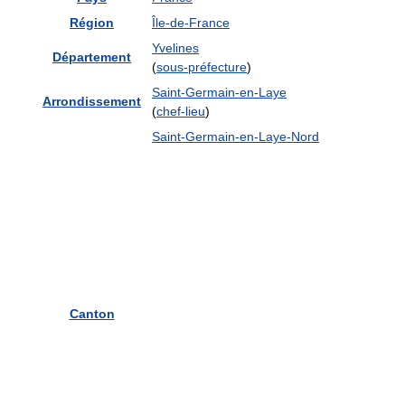
Région
Île-de-France
Yvelines
Département
(
sous-préfecture
)
Saint-Germain-en-Laye
Arrondissement
(
chef-lieu
)
Saint-Germain-en-Laye-Nord
Canton