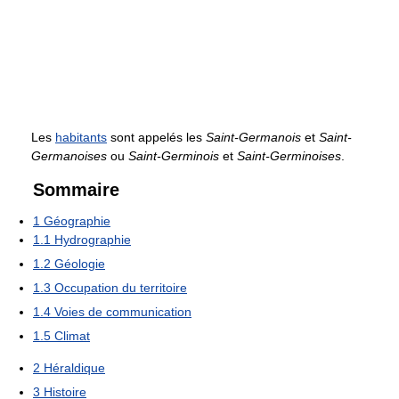
Les
habitants
sont appelés les
Saint-Germanois
et
Saint-
Germanoises
ou
Saint-Germinois
et
Saint-Germinoises
.
Sommaire
1
Géographie
1.1
Hydrographie
1.2
Géologie
1.3
Occupation du territoire
1.4
Voies de communication
1.5
Climat
2
Héraldique
3
Histoire