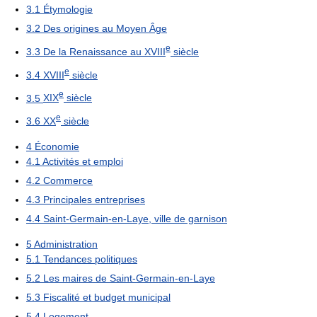
3.1
Étymologie
3.2
Des origines au Moyen Âge
e
3.3
De la Renaissance au XVIII
siècle
e
3.4
XVIII
siècle
e
3.5
XIX
siècle
e
3.6
XX
siècle
4
Économie
4.1
Activités et emploi
4.2
Commerce
4.3
Principales entreprises
4.4
Saint-Germain-en-Laye, ville de garnison
5
Administration
5.1
Tendances politiques
5.2
Les maires de Saint-Germain-en-Laye
5.3
Fiscalité et budget municipal
5.4
Logement