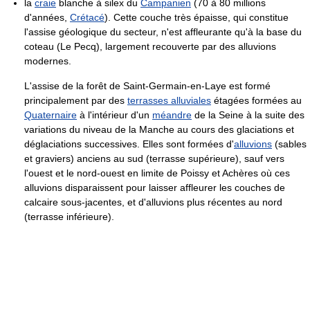
la
craie
blanche à silex du
Campanien
(70 à 80 millions
d'années,
Crétacé
). Cette couche très épaisse, qui constitue
l'assise géologique du secteur, n'est affleurante qu'à la base du
coteau (Le Pecq), largement recouverte par des alluvions
modernes.
L'assise de la forêt de Saint-Germain-en-Laye est formé
principalement par des
terrasses alluviales
étagées formées au
Quaternaire
à l'intérieur d'un
méandre
de la Seine à la suite des
variations du niveau de la Manche au cours des glaciations et
déglaciations successives. Elles sont formées d'
alluvions
(sables
et graviers) anciens au sud (terrasse supérieure), sauf vers
l'ouest et le nord-ouest en limite de Poissy et Achères où ces
alluvions disparaissent pour laisser affleurer les couches de
calcaire sous-jacentes, et d'alluvions plus récentes au nord
(terrasse inférieure).