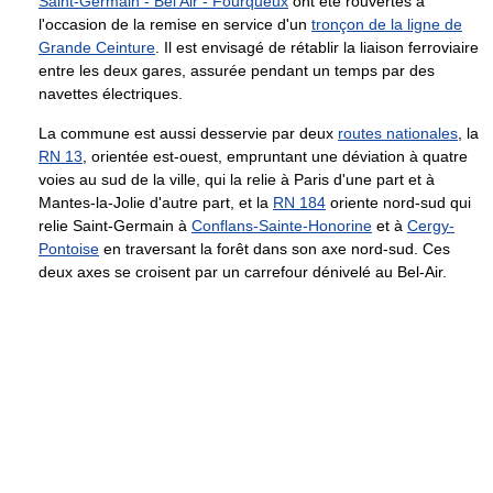
Saint-Germain - Bel Air - Fourqueux
ont été rouvertes à
l'occasion de la remise en service d'un
tronçon de la ligne de
Grande Ceinture
. Il est envisagé de rétablir la liaison ferroviaire
entre les deux gares, assurée pendant un temps par des
navettes électriques.
La commune est aussi desservie par deux
routes nationales
, la
RN 13
, orientée est-ouest, empruntant une déviation à quatre
voies au sud de la ville, qui la relie à Paris d'une part et à
Mantes-la-Jolie d'autre part, et la
RN 184
oriente nord-sud qui
relie Saint-Germain à
Conflans-Sainte-Honorine
et à
Cergy-
Pontoise
en traversant la forêt dans son axe nord-sud. Ces
deux axes se croisent par un carrefour dénivelé au Bel-Air.