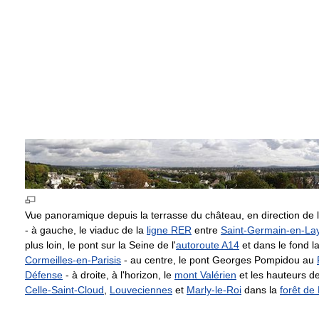
Vue panoramique depuis la terrasse du château, en direction de l'
- à gauche, le viaduc de la
ligne RER
entre
Saint-Germain-en-La
plus loin, le pont sur la Seine de l'
autoroute A14
et dans le fond l
Cormeilles-en-Parisis
- au centre, le pont Georges Pompidou au
Défense
- à droite, à l'horizon, le
mont Valérien
et les hauteurs d
Celle-Saint-Cloud
,
Louveciennes
et
Marly-le-Roi
dans la
forêt de