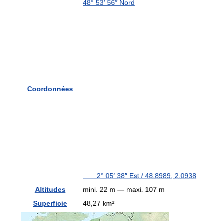
48° 53′ 56″ Nord
Coordonnées
2° 05′ 38″ Est
/
48.8989
,
2.0938
Altitudes
mini. 22 m — maxi. 107 m
Superficie
48,27 km²