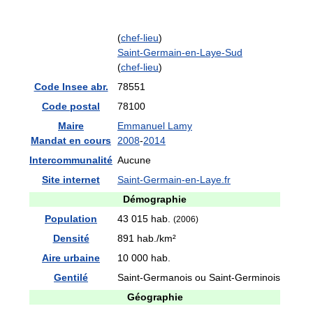
(
chef-lieu
)
Saint-Germain-en-Laye-Sud
(
chef-lieu
)
Code Insee abr.
78551
Code postal
78100
Maire
Emmanuel Lamy
Mandat en cours
2008
-
2014
Intercommunalité
Aucune
Site internet
Saint-Germain-en-Laye.fr
Démographie
Population
43 015 hab.
(2006)
Densité
891 hab./km²
Aire urbaine
10 000 hab.
Gentilé
Saint-Germanois ou Saint-Germinois
Géographie