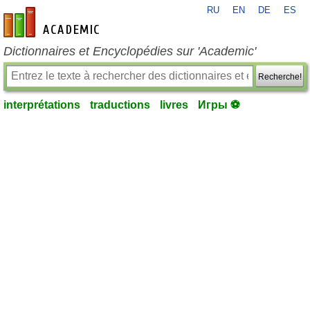
RU
EN
DE
ES
fr-academic.com
Dictionnaires et Encyclopédies sur 'Academic'
Recherche!
interprétations
traductions
livres
Игры ⚽