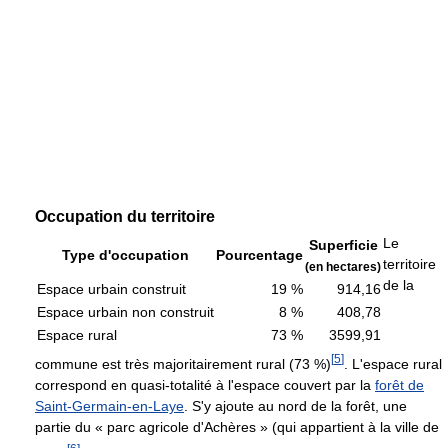
Occupation du territoire
Le
Superficie
Type d'occupation
Pourcentage
territoire
(en hectares)
de la
Espace urbain construit
19 %
914,16
Espace urbain non construit
8 %
408,78
Espace rural
73 %
3599,91
[
5
]
commune est très majoritairement rural (73 %)
. L'espace rural
correspond en quasi-totalité à l'espace couvert par la
forêt de
Saint-Germain-en-Laye
. S'y ajoute au nord de la forêt, une
partie du « parc agricole d'Achères » (qui appartient à la ville de