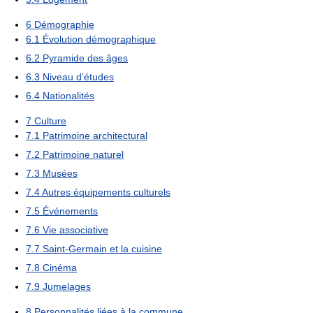
6
Démographie
6.1
Évolution démographique
6.2
Pyramide des âges
6.3
Niveau d’études
6.4
Nationalités
7
Culture
7.1
Patrimoine architectural
7.2
Patrimoine naturel
7.3
Musées
7.4
Autres équipements culturels
7.5
Événements
7.6
Vie associative
7.7
Saint-Germain et la cuisine
7.8
Cinéma
7.9
Jumelages
8
Personnalités liées à la commune