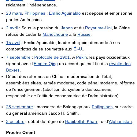
réclament l'indépendance.
23 mars
,
Philippines
:
Emilio Aguinaldo
est déposé et emprisonné
par les Américains.
2 avril
: Sous la pression du
Japon
et du
Royaume-Uni
, la Chine
refuse de céder la
Mandchourie
à la
Russie
.
15 avril
: Emilio Aguinaldo, leader philippin, demande à ses
compatriotes de se soumettre aux
É.-U.
.
7 septembre
:
Protocole de 1901
. À
Pékin
, les pays occidentaux
signent avec l'
Empire Qing
un accord qui met fin à la
révolte des
Boxers
.
Début des réformes en Chine : modernisation de l’état,
assemblées élues, armée moderne, code pénal moderne, réforme
de l’enseignement (abolition du système des examens,
responsable de l’attitude conservatrice de l’administration).
28 septembre
: massacre de Balangiga aux
Philippines
, sur ordre
du général américain Jacob H. Smith.
3 octobre
: début du règne de
Habibollah Khan
, roi d’
Afghanistan
.
Proche-Orient