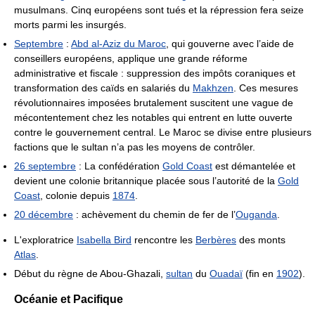
musulmans. Cinq européens sont tués et la répression fera seize
morts parmi les insurgés.
Septembre
:
Abd al-Aziz du Maroc
, qui gouverne avec l’aide de
conseillers européens, applique une grande réforme
administrative et fiscale : suppression des impôts coraniques et
transformation des caïds en salariés du
Makhzen
. Ces mesures
révolutionnaires imposées brutalement suscitent une vague de
mécontentement chez les notables qui entrent en lutte ouverte
contre le gouvernement central. Le Maroc se divise entre plusieurs
factions que le sultan n’a pas les moyens de contrôler.
26 septembre
: La confédération
Gold Coast
est démantelée et
devient une colonie britannique placée sous l’autorité de la
Gold
Coast
, colonie depuis
1874
.
20 décembre
: achèvement du chemin de fer de l’
Ouganda
.
L'exploratrice
Isabella Bird
rencontre les
Berbères
des monts
Atlas
.
Début du règne de Abou-Ghazali,
sultan
du
Ouadaï
(fin en
1902
).
Océanie et Pacifique