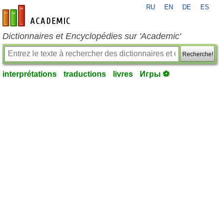
RU
EN
DE
ES
fr-academic.com
Dictionnaires et Encyclopédies sur 'Academic'
Recherche!
interprétations
traductions
livres
Игры ⚽