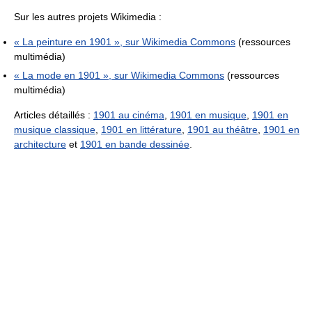
Sur les autres projets Wikimedia :
« La peinture en 1901 », sur
Wikimedia Commons
(ressources
multimédia)
« La mode en 1901 », sur
Wikimedia Commons
(ressources
multimédia)
Articles détaillés :
1901 au cinéma
,
1901 en musique
,
1901 en
musique classique
,
1901 en littérature
,
1901 au théâtre
,
1901 en
architecture
et
1901 en bande dessinée
.