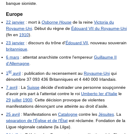
banque sioniste.
Europe
22 janvier
: mort à
Osborne House
de la reine
Victoria du
Royaume-Uni
. Début du règne de
Édouard VII du Royaume-Uni
(fin en
1910
).
23 janvier
: discours du trône d'
Édouard VII
, nouveau souverain
britannique
.
6 mars
: attentat anarchiste contre l'empereur
Guillaume II
d'Allemagne
.
er
1
avril
: publication du recensement au
Royaume-Uni
qui
dénombre 37 093 436 Britanniques et 4 440 000 Irlandais.
7 avril
: La
Suisse
décide d'extrader une personne soupçonnée
d'avoir pris part à l'attentat contre le roi
Umberto Ier d'Italie
le
29
juillet
1900
. Cette décision provoque de violentes
manifestations dénonçant une atteinte au droit d'asile.
25 avril
: Manifestations en
Catalogne
contre les
Jésuites
. La
séparation de l'Église et de l'État
est réclamée. Fondation de la
Ligue régionale catalane (la
Lliga
).