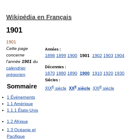
Wikipédia en Français
1901
1901
Cette page
Années :
concerne
1898
1899
1900
1901
1902
1903
1904
l'année
1901
du
Décennies :
calendrier
1870
1880
1890
1900
1910
1920
1930
grégorien
.
Siècles :
Sommaire
e
e
e
XIX
siècle
XX
siècle
XXI
siècle
1
Événements
1.1
Amérique
1.1.1
États-Unis
1.2
Afrique
1.3
Océanie et
Pacifique