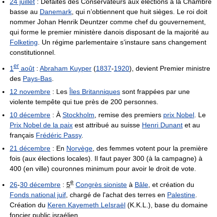
24 juillet
: Défaites des Conservateurs aux élections à la Chambre
basse au
Danemark
, qui n’obtiennent que huit sièges. Le roi doit
nommer Johan Henrik Deuntzer comme chef du gouvernement,
qui forme le premier ministère danois disposant de la majorité au
Folketing
. Un régime parlementaire s’instaure sans changement
constitutionnel.
er
1
août
:
Abraham Kuyper
(
1837
-
1920
), devient Premier ministre
des
Pays-Bas
.
12 novembre
: Les
Îles Britanniques
sont frappées par une
violente tempête qui tue près de 200 personnes.
10 décembre
: À
Stockholm
, remise des premiers
prix Nobel
. Le
Prix Nobel de la paix
est attribué au suisse
Henri Dunant
et au
français
Frédéric Passy
.
21 décembre
: En
Norvège
, des femmes votent pour la première
fois (aux élections locales). Il faut payer 300 (à la campagne) à
400 (en ville) couronnes minimum pour avoir le droit de vote.
e
26
-
30 décembre
:
5
Congrès sioniste
à
Bâle
, et création du
Fonds national juif
, chargé de l'achat des terres en
Palestine
.
Création du
Keren Kayemeth LeIsraël
(K.K.L.), base du domaine
foncier public israélien.