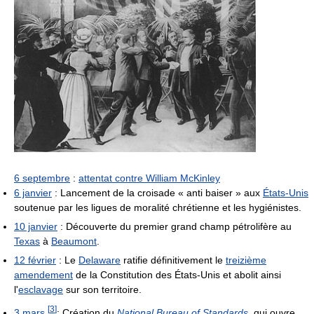
6 septembre
:
attentat contre William McKinley
6 janvier
: Lancement de la croisade « anti baiser » aux
États-Unis
soutenue par les ligues de moralité chrétienne et les hygiénistes.
10 janvier
: Découverte du premier grand champ pétrolifère au
Texas
à
Beaumont
.
12 février
: Le
Delaware
ratifie définitivement le
treizième
amendement
de la Constitution des États-Unis et abolit ainsi
l'
esclavage
sur son territoire.
[
3
]
3 mars
: Création du
National Bureau of Standards
, qui ouvre