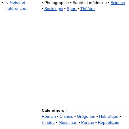
6
Notes et
•
Photographie •
Santé et médecine •
Science
références
•
Sociologie
•
Sport
•
Théâtre
Calendriers :
Romain
•
Chinois
•
Grégorien
•
Hébraïque
•
Hindou
•
Musulman
•
Persan
•
Républicain