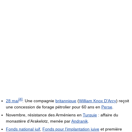
[
4
]
28 mai
: Une compagnie
britannique
(
William Knox D'Arcy
) reçoit
une concession de forage pétrolier pour 60 ans en
Perse
.
Novembre, résistance des Arméniens en
Turquie
: affaire du
monastère d’Arakelotz, menée par
Andranik
.
Fonds national juif
,
Fonds pour l'implantation juive
et première