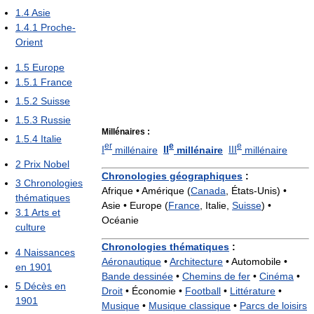
1.4
Asie
1.4.1
Proche-
Orient
1.5
Europe
1.5.1
France
1.5.2
Suisse
1.5.3
Russie
Millénaires :
1.5.4
Italie
er
e
e
I
millénaire
II
millénaire
III
millénaire
2
Prix Nobel
Chronologies géographiques
:
3
Chronologies
Afrique • Amérique (
Canada
, États-Unis) •
thématiques
Asie • Europe (
France
, Italie,
Suisse
) •
3.1
Arts et
Océanie
culture
Chronologies thématiques
:
4
Naissances
Aéronautique
•
Architecture
•
Automobile •
en 1901
Bande dessinée
•
Chemins de fer
•
Cinéma
•
5
Décès en
Droit
•
Économie •
Football
•
Littérature
•
1901
Musique
•
Musique classique
•
Parcs de loisirs