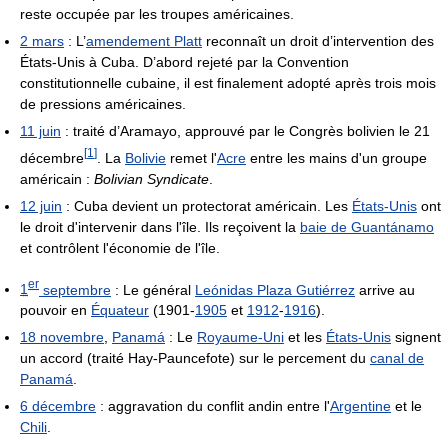
reste occupée par les troupes américaines.
2 mars
: L’
amendement Platt
reconnaît un droit d’intervention des
États-Unis à Cuba. D’abord rejeté par la Convention
constitutionnelle cubaine, il est finalement adopté après trois mois
de pressions américaines.
11 juin
: traité d’Aramayo, approuvé par le Congrès bolivien le 21
[
1
]
décembre
. La
Bolivie
remet l'
Acre
entre les mains d'un groupe
américain :
Bolivian Syndicate
.
12 juin
: Cuba devient un protectorat américain. Les
États-Unis
ont
le droit d'intervenir dans l'île. Ils reçoivent la
baie de Guantánamo
et contrôlent l'économie de l'île.
er
1
septembre
: Le général
Leónidas Plaza Gutiérrez
arrive au
pouvoir en
Équateur
(1901-
1905
et
1912
-
1916
).
18 novembre
,
Panamá
: Le
Royaume-Uni
et les
États-Unis
signent
un accord (traité Hay-Pauncefote) sur le percement du
canal de
Panamá
.
6 décembre
: aggravation du conflit andin entre l'
Argentine
et le
Chili
.