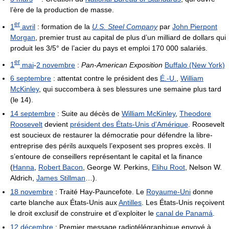
l’ère de la production de masse.
er
1
avril
: formation de la
U.S. Steel Company
par
John Pierpont
Morgan
, premier trust au capital de plus d’un milliard de dollars qui
produit les 3/5° de l’acier du pays et emploi 170 000 salariés.
er
1
mai
-
2 novembre
:
Pan-American Exposition
Buffalo (New York)
6 septembre
: attentat contre le président des
É.-U.
,
William
McKinley
, qui succombera à ses blessures une semaine plus tard
(le 14).
14 septembre
: Suite au décès de
William McKinley
,
Theodore
Roosevelt
devient
président des États-Unis d'Amérique
. Roosevelt
est soucieux de restaurer la démocratie pour défendre la libre-
entreprise des périls auxquels l’exposent ses propres excès. Il
s’entoure de conseillers représentant le capital et la finance
(
Hanna
,
Robert Bacon
, George W. Perkins,
Elihu Root
, Nelson W.
Aldrich,
James Stillman
…).
18 novembre
: Traité Hay-Pauncefote. Le
Royaume-Uni
donne
carte blanche aux États-Unis aux
Antilles
. Les États-Unis reçoivent
le droit exclusif de construire et d’exploiter le
canal de Panamá
.
12 décembre
: Premier message radiotélégraphique envoyé à