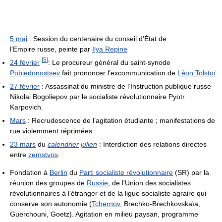
5 mai
: Session du centenaire du conseil d’État de
l'Empire russe, peinte par
Ilya Repine
[
5
]
24 février
: Le procureur général du saint-synode
Pobiedonostsev
fait prononcer l’excommunication de
Léon Tolstoï
27 février
: Assassinat du ministre de l’Instruction publique russe
Nikolai Bogoliepov par le socialiste révolutionnaire Pyotr
Karpovich.
Mars
: Recrudescence de l’agitation étudiante ; manifestations de
rue violemment réprimées..
23 mars
du
calendrier julien
: Interdiction des relations directes
entre
zemstvos
.
Fondation à
Berlin
du
Parti socialiste révolutionnaire
(SR) par la
réunion des groupes de
Russie
, de l’Union des socialistes
révolutionnaires à l’étranger et de la ligue socialiste agraire qui
conserve son autonomie (
Tchernov
, Brechko-Brechkovskaïa,
Guerchouni, Goetz). Agitation en milieu paysan, programme