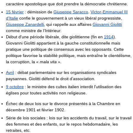
caractère apostolique que doit prendre la démocratie chrétienne.
15 février
: démission de
Giuseppe Saracco
.
Victor-Emmanuel III
d'Italie
confie le gouvernement à un vieux libéral progressiste,
Giuseppe Zanardelli
, qui rappelle aux affaires
Giovanni Giolitti
comme ministre de l’Intérieur.
Début d'une période libérale, dite giolittienne (fin en
1914
).
Giovanni Giolitti appartient à la gauche constitutionnelle mais
pratique une politique de consensus avec les opposants. Cette
politique favorise la stabilité politique, mais entraîne le clientélisme,
la corruption, la «
mala vita
».
Avril
: débat parlementaire sur les organisations syndicales
paysannes. Giolitti défend le droit d’association.
9 octobre
: le ministre des cultes italien interdit l'utilisation des
églises pour toutes activités non religieuse.
Échec de deux lois sur le divorce présentés à la Chambre en
décembre 1901 et février 1902.
Série de lois sociales : lois sur les accidents du travail, sur le travail
des femmes et des enfants, sur le repos hebdomadaire, les
retraites, etc.