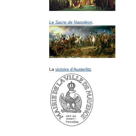
Le
Sacre
de
Napoléon
.
La
victoire
d
'
Austerlitz
.