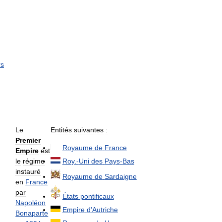
rs
Le
Entités
suivantes
:
Premier
Royaume
de
France
Empire
est
le
régime
Roy
.-
Uni
des
Pays
-
Bas
instauré
Royaume
de
Sardaigne
en
France
par
États
pontificaux
Napoléon
Empire
d
'
Autriche
Bonaparte