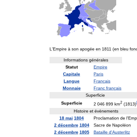
L
'
Empire
à
son
apogée
en
1811
(
en
bleu
fon
Informations
générales
Statut
Empire
Capitale
Paris
Langue
Français
Monnaie
Franc
français
Superficie
2
Superficie
2
046
899
km
(
1813
)
Histoire
et
évènements
18
mai
1804
Proclamation
de
l
'
Emp
2
décembre
1804
Sacre
de
Napoléon
2
décembre
1805
Bataille
d
'
Austerlitz