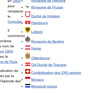
Royaume
de
Hanovre
en
1804
pour
Royaume
de
Prusse
remplacer
Duché
de
Holstein
le
Consulat
.
Hambourg
Il
Lübeck
commence
roclame
Royaume
de
Bavière
e
nom
de
Hesse
re
1804
lieu
le
Oldenbourg
me
de
Paris
.
Gd
-
Duché
de
Toscane
bdication
de
Confédération
des
XXII
cantons
ivi
par
la
Monaco
l
'
épisode
des
Moresnet
neutre