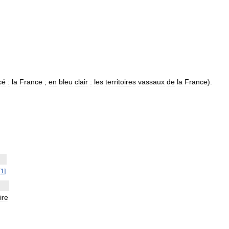
cé
:
la
France
;
en
bleu
clair
:
les
territoires
vassaux
de
la
France
).
[
1
]
ire