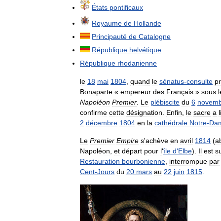
États
pontificaux
Royaume
de
Hollande
Principauté
de
Catalogne
République
helvétique
République
rhodanienne
le
18
mai
1804
,
quand
le
sénatus
-
consulte
p
Bonaparte
«
empereur
des
Français
»
sous
l
Napoléon
Premier
.
Le
plébiscite
du
6
novemb
confirme
cette
désignation
.
Enfin
,
le
sacre
a
2
décembre
1804
en
la
cathédrale
Notre
-
Da
Le
Premier
Empire
s
'
achève
en
avril
1814
(
a
Napoléon
,
et
départ
pour
l
'
île
d
'
Elbe
).
Il
est
su
Restauration
bourbonienne
,
interrompue
par
Cent
-
Jours
du
20
mars
au
22
juin
1815
.