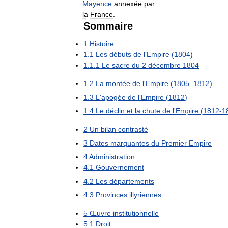
Mayence
annexée
par
la
France
.
Sommaire
1
Histoire
1
.
1
Les
débuts
de
l
'
Empire
(
1804
)
1
.
1
.
1
Le
sacre
du
2
décembre
1804
1
.
2
La
montée
de
l
'
Empire
(
1805
–
1812
)
1
.
3
L
'
apogée
de
l
'
Empire
(
1812
)
1
.
4
Le
déclin
et
la
chute
de
l
'
Empire
(
1812
-
1
2
Un
bilan
contrasté
3
Dates
marquantes
du
Premier
Empire
4
Administration
4
.
1
Gouvernement
4
.
2
Les
départements
4
.
3
Provinces
illyriennes
5
Œuvre
institutionnelle
5
.
1
Droit