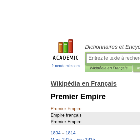
Dictionnaires et Ency
fr-academic.com
Wikipédia en Français
i
Wikipédia en Français
Premier Empire
Premier
Empire
Empire
français
Premier
Empire
1804
–
1814
Mars
1815
–
juin
1815