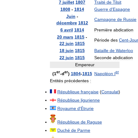
7
juillet
1807
Traité
de
Tilsit
1808
-
1814
Guerre
d
'
Espagne
Juin
-
Campagne
de
Russie
décembre
1812
6
avril
1814
Première
abdication
20
mars
1815
-
Période
des
Cent
-
Jou
22
juin
1815
18
juin
1815
Bataille
de
Waterloo
22
juin
1815
Seconde
abdication
Empereur
er
er
er
(
1
-
d
)
1804
-
1815
Napoléon
I
Entités
précédentes
:
République
française
(
Consulat
)
République
ligurienne
Royaume
d
'
Étrurie
République
de
Raguse
Duché
de
Parme