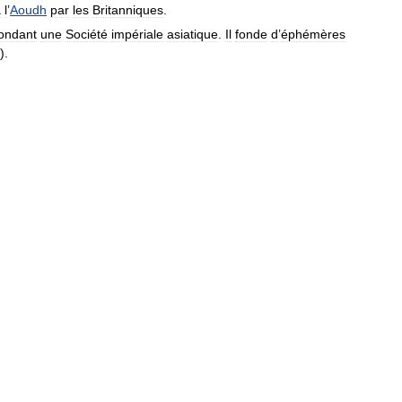
à
l
’
Aoudh
par
les
Britanniques
.
ondant
une
Société
impériale
asiatique
.
Il
fonde
d
’
éphémères
).