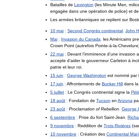
Batailles
de
Lexington
(
les
Minute
Men
,
milic
engagée
dans
une
opération
de
police
)
et
de
Les
armées
britanniques
se
replient
sur
Bost
10
mai
:
Second
Congrès
continental
.
John
H
Mai
:
Invasion
du
Canada
.
les
Américains
pr
Crown
Point
(
autrefois
Pointe
-
à
-
la
-
Chevelure
22
mai
:
Devant
l
’
imminence
d
’
une
invasion
a
accepte
d
’
aider
le
gouverneur
Carleton
à
inci
patrie
et
leur
roi
.
15
juin
:
George
Washington
est
nommé
par
17
juin
:
Affrontements
de
Bunker
Hill
dans
la
5
juillet
:
Le
Congrès
continental
signe
la
Péti
18
août
:
Fondation
de
Tucson
en
Arizona
pa
23
août
:
Proclamation
of
Rebellion
.
George
I
6
septembre
:
Prise
du
fort
Saint
-
Jean
.
Richa
9
novembre
:
Reddition
de
Trois
-
Rivières
(
sa
10
novembre
:
Création
des
Continental
Mar