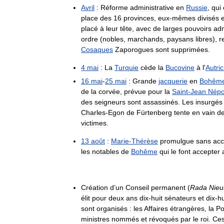
Avril
:
Réforme
administrative
en
Russie
,
qui
place
des
16
provinces
,
eux
-
mêmes
divisés
placé
à
leur
tête
,
avec
de
larges
pouvoirs
adm
ordre
(
nobles
,
marchands
,
paysans
libres
),
r
Cosaques
Zaporogues
sont
supprimées
.
4
mai
:
La
Turquie
cède
la
Bucovine
à
l
'
Autri
16
mai
-
25
mai
:
Grande
jacquerie
en
Bohêm
de
la
corvée
,
prévue
pour
la
Saint
-
Jean
Nép
des
seigneurs
sont
assassinés
.
Les
insurgés
Charles
-
Egon
de
Fürtenberg
tente
en
vain
d
victimes
.
13
août
:
Marie
-
Thérèse
promulgue
sans
acc
les
notables
de
Bohême
qui
le
font
accepter
Création
d
’
un
Conseil
permanent
(
Rada
Nieu
élit
pour
deux
ans
dix
-
huit
sénateurs
et
dix
-
hu
sont
organisés
:
les
Affaires
étrangères
,
la
Po
ministres
nommés
et
révoqués
par
le
roi
.
Ce