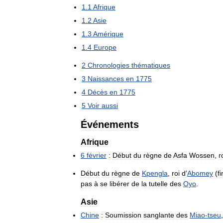
1
.
1
Afrique
1
.
2
Asie
1
.
3
Amérique
1
.
4
Europe
2
Chronologies
thématiques
3
Naissances
en
1775
4
Décès
en
1775
5
Voir
aussi
Événements
Afrique
6
février
:
Début
du
règne
de
Asfa
Wossen
,
r
Début
du
règne
de
Kpengla
,
roi
d
’
Abomey
(
fi
pas
à
se
libérer
de
la
tutelle
des
Oyo
.
Asie
Chine
:
Soumission
sanglante
des
Miao
-
tseu