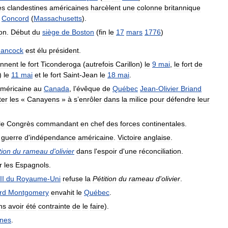
es
clandestines
américaines
harcèlent
une
colonne
britannique
Concord
(
Massachusetts
).
on
.
Début
du
siège
de
Boston
(
fin
le
17
mars
1776
)
ancock
est
élu
président
.
ennent
le
fort
Ticonderoga
(
autrefois
Carillon
)
le
9
mai
,
le
fort
de
)
le
11
mai
et
le
fort
Saint
-
Jean
le
18
mai
.
méricaine
au
Canada
,
l
’
évêque
de
Québec
Jean
-
Olivier
Briand
ter
les
«
Canayens
»
à
s
’
enrôler
dans
la
milice
pour
défendre
leur
le
Congrès
commandant
en
chef
des
forces
continentales
.
guerre
d
'
indépendance
américaine
.
Victoire
anglaise
.
tion
du
rameau
d
'
olivier
dans
l
'
espoir
d
'
une
réconciliation
.
r
les
Espagnols
.
II
du
Royaume
-
Uni
refuse
la
Pétition
du
rameau
d
'
olivier
.
rd
Montgomery
envahit
le
Québec
.
ns
avoir
été
contrainte
de
le
faire
).
ines
.