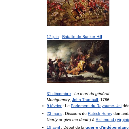
17
juin
:
Bataille
de
Bunker
Hill
31
décembre
:
La
mort
du
général
Montgomery
,
John
Trumbull
,
1786
9
février
:
Le
Parlement
du
Royaume
-
Uni
déc
23
mars
:
Discours
de
Patrick
Henry
demand
liberty
or
give
me
death
)
à
Richmond
(
Virgini
19
avril
:
Début
de
la
guerre
d
'
indépendanc