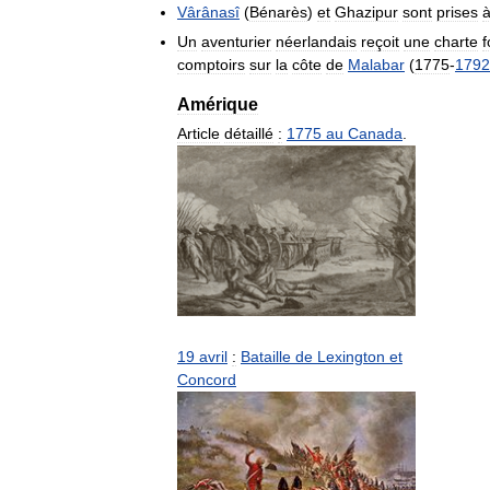
Vârânasî
(
Bénarès
)
et
Ghazipur
sont
prises
Un
aventurier
néerlandais
reçoit
une
charte
f
comptoirs
sur
la
côte
de
Malabar
(
1775
-
1792
Amérique
Article
détaillé
:
1775
au
Canada
.
19
avril
:
Bataille
de
Lexington
et
Concord