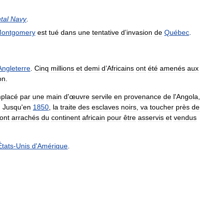
tal
Navy
.
ontgomery
est
tué
dans
une
tentative
d
’
invasion
de
Québec
.
Angleterre
.
Cinq
millions
et
demi
d
’
Africains
ont
été
amenés
aux
on
.
placé
par
une
main
d
'
œuvre
servile
en
provenance
de
l
'
Angola
,
.
Jusqu
'
en
1850
,
la
traite
des
esclaves
noirs
,
va
toucher
près
de
ont
arrachés
du
continent
africain
pour
être
asservis
et
vendus
États
-
Unis
d
'
Amérique
.