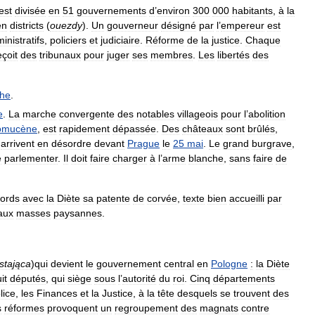
est
divisée
en
51
gouvernements
d
’
environ
300
000
habitants
,
à
la
en
districts
(
ouezdy
).
Un
gouverneur
désigné
par
l
’
empereur
est
inistratifs
,
policiers
et
judiciaire
.
Réforme
de
la
justice
.
Chaque
eçoit
des
tribunaux
pour
juger
ses
membres
.
Les
libertés
des
che
.
e
.
La
marche
convergente
des
notables
villageois
pour
l
’
abolition
omucène
,
est
rapidement
dépassée
.
Des
châteaux
sont
brûlés
,
arrivent
en
désordre
devant
Prague
le
25
mai
.
Le
grand
burgrave
,
e
parlementer
.
Il
doit
faire
charger
à
l
’
arme
blanche
,
sans
faire
de
ords
avec
la
Diète
sa
patente
de
corvée
,
texte
bien
accueilli
par
aux
masses
paysannes
.
stająca
)
qui
devient
le
gouvernement
central
en
Pologne
:
la
Diète
it
députés
,
qui
siège
sous
l
’
autorité
du
roi
.
Cinq
départements
lice
,
les
Finances
et
la
Justice
,
à
la
tête
desquels
se
trouvent
des
s
réformes
provoquent
un
regroupement
des
magnats
contre