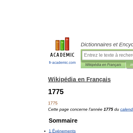
Dictionnaires et Ency
fr-academic.com
Wikipédia en Français
i
Wikipédia en Français
1775
1775
Cette
page
concerne
l
'
année
1775
du
calend
Sommaire
1
Événements