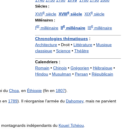
1740
1750
1760
1770
1780
1790
1800
Siècles
:
e
e
e
XVII
siècle
XVIII
siècle
XIX
siècle
Millénaires
:
er
e
e
I
millénaire
II
millénaire
III
millénaire
Chronologies
thématiques
:
Architecture
•
Droit
•
Littérature
•
Musique
classique
•
Science
•
Théâtre
Calendriers
:
Romain
•
Chinois
•
Grégorien
•
Hébraïque
•
Hindou
•
Musulman
•
Persan
•
Républicain
oi
du
Choa
,
en
Éthiopie
(
fin
en
1807
).
n
en
1789
).
Il
réorganise
l
’
armée
du
Dahomey
,
mais
ne
parvient
,
montagnards
indépendants
du
Koueï
Tchéou
.