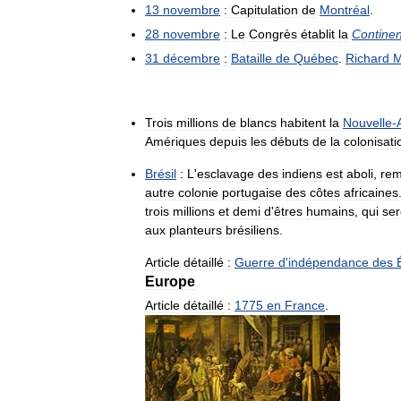
13
novembre
:
Capitulation
de
Montréal
.
28
novembre
:
Le
Congrès
établit
la
Continen
31
décembre
:
Bataille
de
Québec
.
Richard
M
Trois
millions
de
blancs
habitent
la
Nouvelle
-
Amériques
depuis
les
débuts
de
la
colonisati
Brésil
:
L
'
esclavage
des
indiens
est
aboli
,
rem
autre
colonie
portugaise
des
côtes
africaines
trois
millions
et
demi
d
'
êtres
humains
,
qui
ser
aux
planteurs
brésiliens
.
Article
détaillé
:
Guerre
d
'
indépendance
des
Europe
Article
détaillé
:
1775
en
France
.