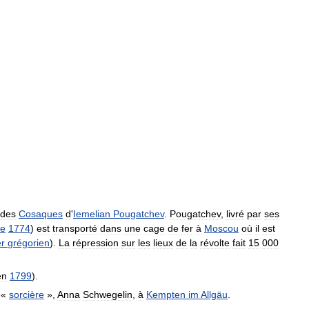
des
Cosaques
d
'
Iemelian
Pougatchev
.
Pougatchev
,
livré
par
ses
re
1774
)
est
transporté
dans
une
cage
de
fer
à
Moscou
où
il
est
er
grégorien
).
La
répression
sur
les
lieux
de
la
révolte
fait
15
000
en
1799
).
«
sorcière
»,
Anna
Schwegelin
,
à
Kempten
im
Allgäu
.