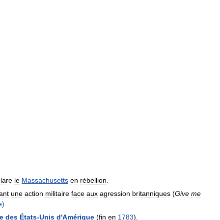
lare
le
Massachusetts
en
rébellion
.
ant
une
action
militaire
face
aux
agression
britanniques
(
Give
me
e
)
.
e
des
États
-
Unis
d
'
Amérique
(
fin
en
1783
).