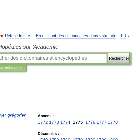
Retenir le site
En utilisant des dictionnaires dans votre site
FR
clopédies sur 'Academic'
Recherche!
nterprétations
rier
grégorien
.
Années
:
1772
1773
1774
1775
1776
1777
1778
Décennies
: