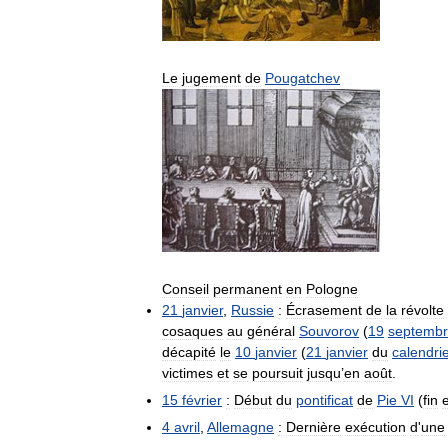
Le
jugement
de
Pougatchev
Conseil
permanent
en
Pologne
21
janvier
,
Russie
:
Écrasement
de
la
révolte
cosaques
au
général
Souvorov
(
19
septemb
décapité
le
10
janvier
(
21
janvier
du
calendri
victimes
et
se
poursuit
jusqu
’
en
août
.
15
février
:
Début
du
pontificat
de
Pie
VI
(
fin
4
avril
,
Allemagne
:
Dernière
exécution
d
'
une