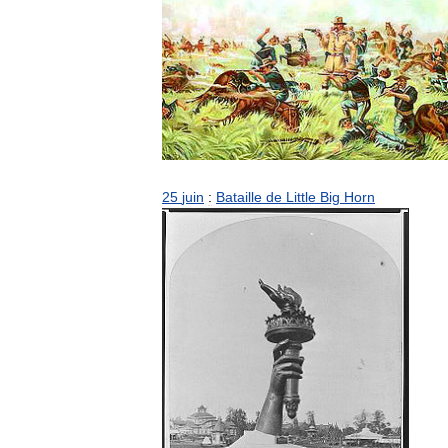
25
juin
:
Bataille
de
Little
Big
Horn