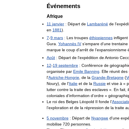
Événements
Afrique
11
janvier
:
Départ
de
Lambaréné
de
l
'
expédi
en
1881
).
7
-
9
mars
:
Les
troupes
éthiopiennes
infligent
Gura
.
Yohannès
IV
s
’
empare
d
’
une
trentaine
marque
le
coup
d
'
arrêt
de
l
’
expansionnisme
Août
:
Départ
de
l
'
expédition
de
Antonio
Cecc
12
-
19
septembre
:
Conférence
de
géographi
organisée
par
Emile
Banning
.
Elle
réunit
des
l
'
Autriche
-
Hongrie
,
de
la
Grande
-
Bretagne
(
V
Noury
),
de
l
'
Italie
et
de
la
Russie
et
vise
à
«
p
lutter
contre
la
traite
des
esclaves
».
En
fait
,
i
coloniales
d
’
information
d
’
ordre
«
géographi
Le
roi
des
Belges
Léopold
II
fonde
l
’
Associati
l
’
exploration
et
de
la
répression
de
la
traite
a
5
novembre
:
Départ
de
Nyangwe
d
'
une
expé
mobilise
720
personnes
.