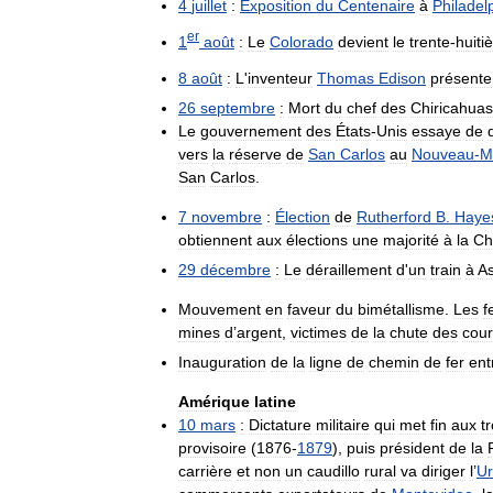
4
juillet
:
Exposition
du
Centenaire
à
Philadel
er
1
août
:
Le
Colorado
devient
le
trente
-
huiti
8
août
:
L
'
inventeur
Thomas
Edison
présente
26
septembre
:
Mort
du
chef
des
Chiricahuas
Le
gouvernement
des
États
-
Unis
essaye
de
vers
la
réserve
de
San
Carlos
au
Nouveau
-
M
San
Carlos
.
7
novembre
:
Élection
de
Rutherford
B
.
Haye
obtiennent
aux
élections
une
majorité
à
la
Ch
29
décembre
:
Le
déraillement
d
'
un
train
à
As
Mouvement
en
faveur
du
bimétallisme
.
Les
f
mines
d
’
argent
,
victimes
de
la
chute
des
cour
Inauguration
de
la
ligne
de
chemin
de
fer
ent
Amérique
latine
10
mars
:
Dictature
militaire
qui
met
fin
aux
t
provisoire
(
1876
-
1879
),
puis
président
de
la
carrière
et
non
un
caudillo
rural
va
diriger
l
’
U