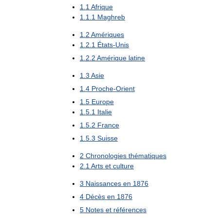
1
.
1
Afrique
1
.
1
.
1
Maghreb
1
.
2
Amériques
1
.
2
.
1
États
-
Unis
1
.
2
.
2
Amérique
latine
1
.
3
Asie
1
.
4
Proche
-
Orient
1
.
5
Europe
1
.
5
.
1
Italie
1
.
5
.
2
France
1
.
5
.
3
Suisse
2
Chronologies
thématiques
2
.
1
Arts
et
culture
3
Naissances
en
1876
4
Décès
en
1876
5
Notes
et
références