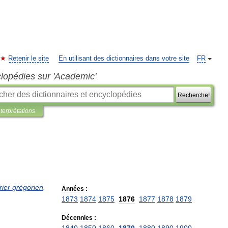
Retenir le site
En utilisant des dictionnaires dans votre site
FR
clopédies sur 'Academic'
Recherche!
nterprétations
rier
grégorien
.
Années
:
1873
1874
1875
1876
1877
1878
1879
Décennies
: