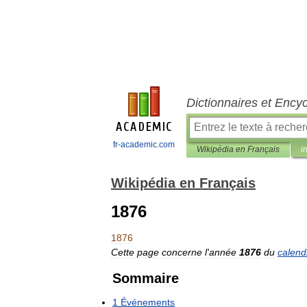
Dictionnaires et Ency
fr-academic.com
Wikipédia en Français
i
Wikipédia en Français
1876
1876
Cette
page
concerne
l
'
année
1876
du
calend
Sommaire
1
Événements