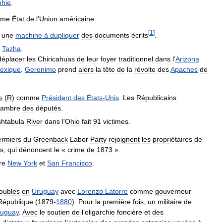
phie
.
ème
État
de
l
'
Union
américaine
.
[
1
]
une
machine
à
dupliquer
des
documents
écrits
.
Tazha
.
déplacer
les
Chiricahuas
de
leur
foyer
traditionnel
dans
l
’
Arizona
exique
.
Geronimo
prend
alors
la
tête
de
la
révolte
des
Apaches
de
s
(
R
)
comme
Président
des
États
-
Unis
.
Les
Républicains
ambre
des
députés
.
htabula
River
dans
l
'
Ohio
fait
91
victimes
.
ermiers
du
Greenback
Labor
Party
rejoignent
les
propriétaires
de
s
,
qui
dénoncent
le
«
crime
de
1873
».
re
New
York
et
San
Francisco
.
roubles
en
Uruguay
avec
Lorenzo
Latorre
comme
gouverneur
République
(
1879
-
1880
).
Pour
la
première
fois
,
un
militaire
de
ruguay
.
Avec
le
soutien
de
l
’
oligarchie
foncière
et
des