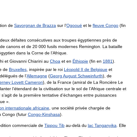
tion
de
Savorgnan
de
Brazza
sur
l
’
Ogooué
et
le
fleuve
Congo
(
fin
deux
défaites
consécutives
aux
troupes
égyptiennes
près
de
de
canons
et
de
20
000
fusils
modernes
Remington
.
La
bataille
égyptien
dans
la
Corne
de
l
’
Afrique
.
hi
et
Giovanni
Chiarini
au
Choa
et
en
Éthiopie
(
fin
en
1881
).
e
de
Bruxelles
,
inspirée
par
le
roi
Léopold
II
de
Belgique
et
délégués
de
l
’
Allemagne
(
Georg
August
Schweinfurth
),
de
erney
Lovett
Cameron
),
de
la
France
(
amiral
de
La
Roncière
Le
lanter
l
’
étendard
de
la
civilisation
sur
le
sol
de
l
’
Afrique
centrale
et
l
s
’
agit
de
la
première
tentative
d
’
échanges
entre
puissances
que
».
on
internationale
africaine
,
une
société
privée
chargée
de
u
Congo
(
futur
Congo
-
Kinshasa
).
dition
commerciale
de
Tippou
Tib
au
-
delà
du
lac
Tanganyika
.
Elle