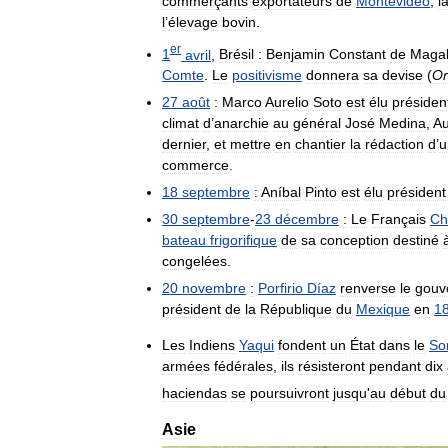
commerçants
exportateurs
de
Montevideo
,
l
l
’
élevage
bovin
.
er
1
avril
,
Brésil
:
Benjamin
Constant
de
Maga
Comte
.
Le
positivisme
donnera
sa
devise
(
O
27
août
:
Marco
Aurelio
Soto
est
élu
présiden
climat
d
’
anarchie
au
général
José
Medina
,
Au
dernier
,
et
mettre
en
chantier
la
rédaction
d
’
u
commerce
.
18
septembre
:
Aníbal
Pinto
est
élu
président
30
septembre
-
23
décembre
:
Le
Français
Ch
bateau
frigorifique
de
sa
conception
destiné
congelées
.
20
novembre
:
Porfirio
Díaz
renverse
le
gouv
président
de
la
République
du
Mexique
en
1
Les
Indiens
Yaqui
fondent
un
État
dans
le
So
armées
fédérales
,
ils
résisteront
pendant
dix
haciendas
se
poursuivront
jusqu
'
au
début
du
Asie