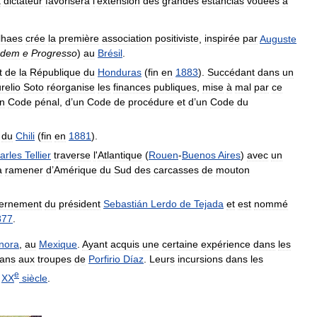
a
dictateur
favorisera
l
’
extension
des
grandes
estancias
vouées
à
lhaes
crée
la
première
association
positiviste
,
inspirée
par
Auguste
rdem
e
Progresso
)
au
Brésil
.
t
de
la
République
du
Honduras
(
fin
en
1883
).
Succédant
dans
un
relio
Soto
réorganise
les
finances
publiques
,
mise
à
mal
par
ce
n
Code
pénal
,
d
’
un
Code
de
procédure
et
d
’
un
Code
du
du
Chili
(
fin
en
1881
).
arles
Tellier
traverse
l
'
Atlantique
(
Rouen
-
Buenos
Aires
)
avec
un
à
ramener
d
’
Amérique
du
Sud
des
carcasses
de
mouton
ernement
du
président
Sebastián
Lerdo
de
Tejada
et
est
nommé
877
.
nora
,
au
Mexique
.
Ayant
acquis
une
certaine
expérience
dans
les
ans
aux
troupes
de
Porfirio
Díaz
.
Leurs
incursions
dans
les
e
XX
siècle
.