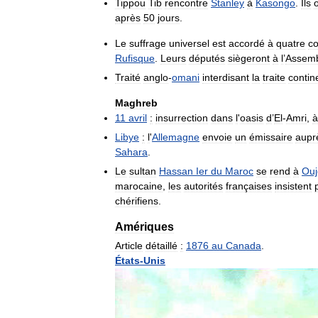
Tippou
Tib
rencontre
Stanley
à
Kasongo
.
Ils
après
50
jours
.
Le
suffrage
universel
est
accordé
à
quatre
c
Rufisque
.
Leurs
députés
siègeront
à
l
’
Assem
Traité
anglo
-
omani
interdisant
la
traite
contin
Maghreb
11
avril
:
insurrection
dans
l
'
oasis
d
’
El
-
Amri
,
à
Libye
:
l
'
Allemagne
envoie
un
émissaire
aupr
Sahara
.
Le
sultan
Hassan
Ier
du
Maroc
se
rend
à
Ouj
marocaine
,
les
autorités
françaises
insistent
chérifiens
.
Amériques
Article
détaillé
:
1876
au
Canada
.
États
-
Unis