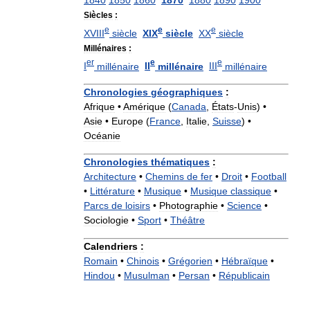
1840
1850
1860
1870
1880
1890
1900
Siècles
:
e
e
e
XVIII
siècle
XIX
siècle
XX
siècle
Millénaires
:
er
e
e
I
millénaire
II
millénaire
III
millénaire
Chronologies
géographiques
:
Afrique
•
Amérique
(
Canada
,
États
-
Unis
) •
Asie
•
Europe
(
France
,
Italie
,
Suisse
) •
Océanie
Chronologies
thématiques
:
Architecture
•
Chemins
de
fer
•
Droit
•
Football
•
Littérature
•
Musique
•
Musique
classique
•
Parcs
de
loisirs
•
Photographie
•
Science
•
Sociologie
•
Sport
•
Théâtre
Calendriers
:
Romain
•
Chinois
•
Grégorien
•
Hébraïque
•
Hindou
•
Musulman
•
Persan
•
Républicain