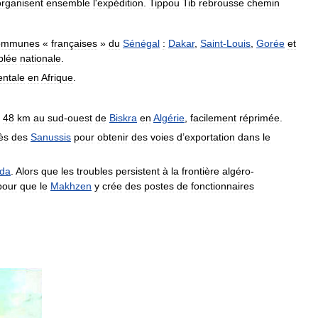
organisent
ensemble
l
'
expédition
.
Tippou
Tib
rebrousse
chemin
ommunes
«
françaises
»
du
Sénégal
:
Dakar
,
Saint
-
Louis
,
Gorée
et
blée
nationale
.
entale
en
Afrique
.
48
km
au
sud
-
ouest
de
Biskra
en
Algérie
,
facilement
réprimée
.
ès
des
Sanussis
pour
obtenir
des
voies
d
’
exportation
dans
le
da
.
Alors
que
les
troubles
persistent
à
la
frontière
algéro
-
pour
que
le
Makhzen
y
crée
des
postes
de
fonctionnaires