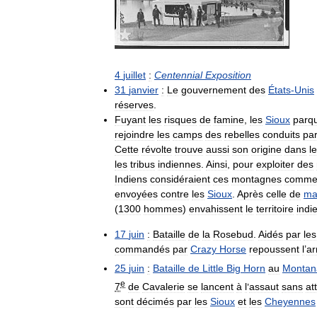
4
juillet
:
Centennial
Exposition
31
janvier
:
Le
gouvernement
des
États
-
Unis
réserves
.
Fuyant
les
risques
de
famine
,
les
Sioux
parq
rejoindre
les
camps
des
rebelles
conduits
pa
Cette
révolte
trouve
aussi
son
origine
dans
l
les
tribus
indiennes
.
Ainsi
,
pour
exploiter
des
Indiens
considéraient
ces
montagnes
comm
envoyées
contre
les
Sioux
.
Après
celle
de
ma
(
1300
hommes
)
envahissent
le
territoire
indi
17
juin
:
Bataille
de
la
Rosebud
.
Aidés
par
les
commandés
par
Crazy
Horse
repoussent
l
’
a
25
juin
:
Bataille
de
Little
Big
Horn
au
Montan
e
7
de
Cavalerie
se
lancent
à
l
’
assaut
sans
at
sont
décimés
par
les
Sioux
et
les
Cheyennes