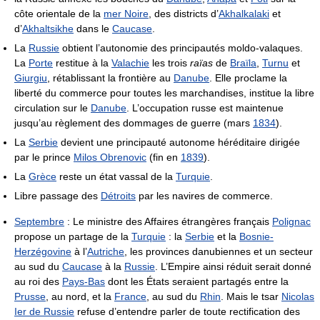
côte orientale de la
mer Noire
, des districts d’
Akhalkalaki
et
d’
Akhaltsikhe
dans le
Caucase
.
La
Russie
obtient l’autonomie des principautés moldo-valaques.
La
Porte
restitue à la
Valachie
les trois
raïas
de
Braïla
,
Turnu
et
Giurgiu
, rétablissant la frontière au
Danube
. Elle proclame la
liberté du commerce pour toutes les marchandises, institue la libre
circulation sur le
Danube
. L’occupation russe est maintenue
jusqu’au règlement des dommages de guerre (mars
1834
).
La
Serbie
devient une principauté autonome héréditaire dirigée
par le prince
Milos Obrenovic
(fin en
1839
).
La
Grèce
reste un état vassal de la
Turquie
.
Libre passage des
Détroits
par les navires de commerce.
Septembre
: Le ministre des Affaires étrangères français
Polignac
propose un partage de la
Turquie
: la
Serbie
et la
Bosnie-
Herzégovine
à l’
Autriche
, les provinces danubiennes et un secteur
au sud du
Caucase
à la
Russie
. L’Empire ainsi réduit serait donné
au roi des
Pays-Bas
dont les États seraient partagés entre la
Prusse
, au nord, et la
France
, au sud du
Rhin
. Mais le tsar
Nicolas
Ier de Russie
refuse d’entendre parler de toute rectification des