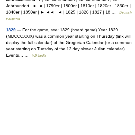
Jahrhundert | ► ◄ | 1790er | 1800er | 1810er | 1820er | 1830er |
1840er | 1850er | ► ◄◄ | ◄ | 1825 | 1826 | 1827 | 18 …
Deutsch
Wikipedia
1829
— For the game, see: 1829 (board game).Year 1829
(MDCCCXXIX) was a common year starting on Thursday (link will
display the full calendar) of the Gregorian Calendar (or a common
year starting on Tuesday of the 12 day slower Julian calendar).
Events… …
Wikipedia