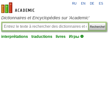
RU
EN
DE
ES
fr-academic.com
Dictionnaires et Encyclopédies sur 'Academic'
Recherche!
interprétations
traductions
livres
Игры ⚽