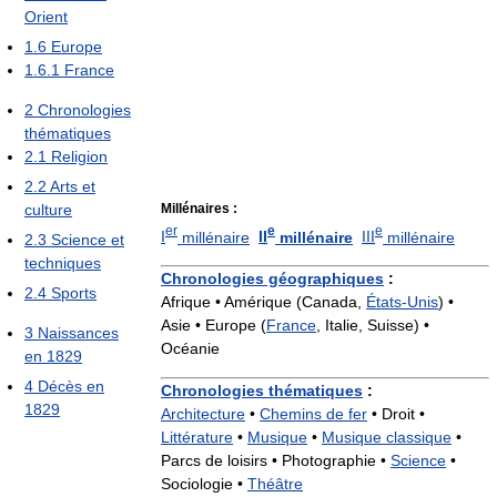
Orient
1.6
Europe
1.6.1
France
2
Chronologies
thématiques
2.1
Religion
2.2
Arts et
Millénaires :
culture
er
e
e
I
millénaire
II
millénaire
III
millénaire
2.3
Science et
techniques
Chronologies géographiques
:
2.4
Sports
Afrique • Amérique (Canada,
États-Unis
) •
Asie • Europe (
France
, Italie, Suisse) •
3
Naissances
Océanie
en 1829
4
Décès en
Chronologies thématiques
:
1829
Architecture
•
Chemins de fer
•
Droit •
Littérature
•
Musique
•
Musique classique
•
Parcs de loisirs •
Photographie •
Science
•
Sociologie •
Théâtre