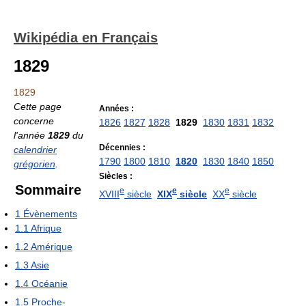
Wikipédia en Français
1829
1829
Cette page
Années :
concerne
1826
1827
1828
1829
1830
1831
1832
l'année
1829
du
Décennies :
calendrier
1790
1800
1810
1820
1830
1840
1850
grégorien
.
Siècles :
Sommaire
e
e
e
XVIII
siècle
XIX
siècle
XX
siècle
1
Évènements
1.1
Afrique
1.2
Amérique
1.3
Asie
1.4
Océanie
1.5
Proche-