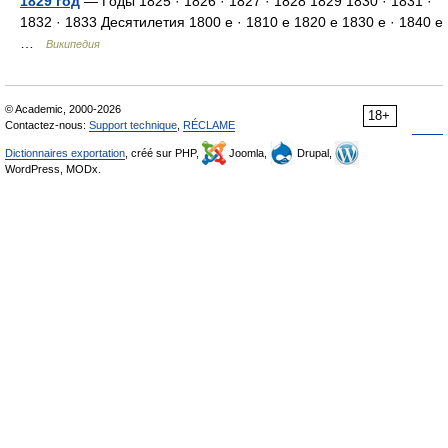
1829 год
— Годы 1825 · 1826 · 1827 · 1828 1829 1830 · 1831 ·
1832 · 1833 Десятилетия 1800 е · 1810 е 1820 е 1830 е · 1840 е
…
Википедия
© Academic, 2000-2026
18+
Contactez-nous:
Support technique
,
RÉCLAME
Dictionnaires exportation
, créé sur PHP,
Joomla,
Drupal,
WordPress, MODx.