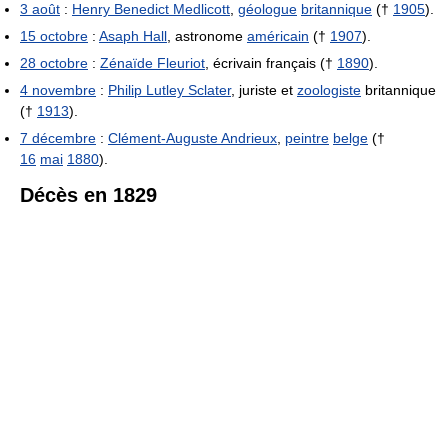
3 août
:
Henry Benedict Medlicott
,
géologue
britannique
(†
1905
).
15 octobre
:
Asaph Hall
, astronome
américain
(†
1907
).
28 octobre
:
Zénaïde Fleuriot
, écrivain français (†
1890
).
4 novembre
:
Philip Lutley Sclater
, juriste et
zoologiste
britannique
(†
1913
).
7 décembre
:
Clément-Auguste Andrieux
,
peintre
belge
(†
16
mai
1880
).
Décès en 1829