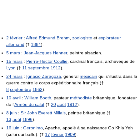
2 février
:
Alfred Edmund Brehm
,
zoologiste
et
explorateur
allemand
(†
1884
).
5 mars
:
Jean-Jacques Henner
, peintre alsacien.
15 mars
:
Pierre-Hector Coullié
, cardinal français, archevêque de
Lyon
(†
11
septembre
1912
).
24 mars
:
Ignacio Zaragoza
, général
mexicain
qui s'illustra dans la
guerre contre le corps expéditionnaire français (†
8
septembre
1862
).
10 avril
:
William Booth
, pasteur
méthodiste
britannique, fondateur
de l'
Armée du salut
(†
20
août
1912
).
8 juin
:
Sir John Everett Millais
, peintre britannique (†
13
août
1896
).
16 juin
:
Geronimo
, Apache, appelé à sa naissance Go Khla Yeh
(celui qui baille). (†
17
février
1909
).