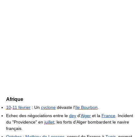
Afrique
10
-
11 février
: Un
cyclone
dévaste l'
île Bourbon
.
Echec des négociations entre le
dey
d'
Alger
et la
France
. Incident
du "Providence" en
juillet
; les forts d'Alger bombardent le navire
français.
Octobre
:
Mathieu de Lesseps
, consul de France à
Tunis
, permet