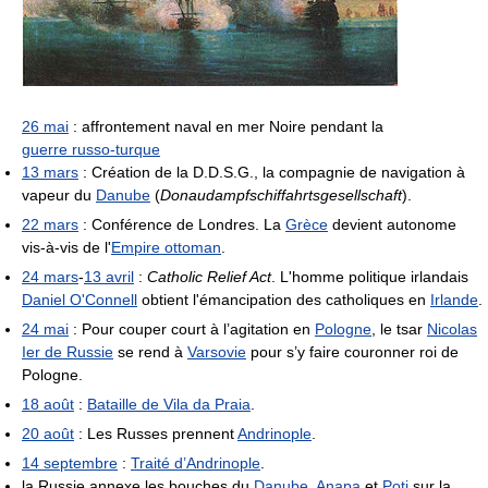
26 mai
: affrontement naval en mer Noire pendant la
guerre russo-turque
13 mars
: Création de la D.D.S.G., la compagnie de navigation à
vapeur du
Danube
(
Donaudampfschiffahrtsgesellschaft
).
22 mars
: Conférence de Londres. La
Grèce
devient autonome
vis-à-vis de l'
Empire ottoman
.
24 mars
-
13 avril
:
Catholic Relief Act
. L'homme politique irlandais
Daniel O'Connell
obtient l'émancipation des catholiques en
Irlande
.
24 mai
: Pour couper court à l’agitation en
Pologne
, le tsar
Nicolas
Ier de Russie
se rend à
Varsovie
pour s’y faire couronner roi de
Pologne.
18 août
:
Bataille de Vila da Praia
.
20 août
: Les Russes prennent
Andrinople
.
14 septembre
:
Traité d’Andrinople
.
la Russie annexe les bouches du
Danube
,
Anapa
et
Poti
sur la