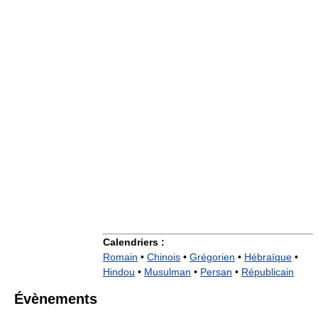
Calendriers :
Romain
•
Chinois
•
Grégorien
•
Hébraïque
•
Hindou
•
Musulman
•
Persan
•
Républicain
Évènements