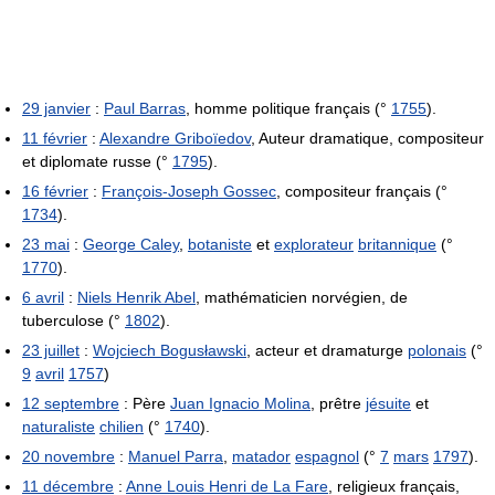
29 janvier
:
Paul Barras
, homme politique français (°
1755
).
11 février
:
Alexandre Griboïedov
, Auteur dramatique, compositeur
et diplomate russe (°
1795
).
16 février
:
François-Joseph Gossec
, compositeur français (°
1734
).
23 mai
:
George Caley
,
botaniste
et
explorateur
britannique
(°
1770
).
6 avril
:
Niels Henrik Abel
, mathématicien norvégien, de
tuberculose (°
1802
).
23 juillet
:
Wojciech Bogusławski
, acteur et dramaturge
polonais
(°
9
avril
1757
)
12 septembre
: Père
Juan Ignacio Molina
, prêtre
jésuite
et
naturaliste
chilien
(°
1740
).
20 novembre
:
Manuel Parra
,
matador
espagnol
(°
7
mars
1797
).
11 décembre
:
Anne Louis Henri de La Fare
, religieux français,