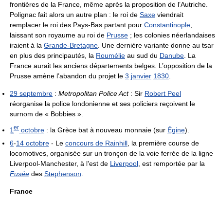
frontières de la France, même après la proposition de l’Autriche.
Polignac fait alors un autre plan : le roi de
Saxe
viendrait
remplacer le roi des Pays-Bas partant pour
Constantinople
,
laissant son royaume au roi de
Prusse
; les colonies néerlandaises
iraient à la
Grande-Bretagne
. Une dernière variante donne au tsar
en plus des principautés, la
Roumélie
au sud du
Danube
. La
France aurait les anciens départements belges. L’opposition de la
Prusse amène l’abandon du projet le
3
janvier
1830
.
29 septembre
:
Metropolitan Police Act
: Sir
Robert Peel
réorganise la police londonienne et ses policiers reçoivent le
surnom de « Bobbies ».
er
1
octobre
: la Grèce bat à nouveau monnaie (sur
Égine
).
6
-
14 octobre
- Le
concours de Rainhill
, la première course de
locomotives, organisée sur un tronçon de la voie ferrée de la ligne
Liverpool-Manchester, à l'est de
Liverpool
, est remportée par la
Fusée
des
Stephenson
.
France