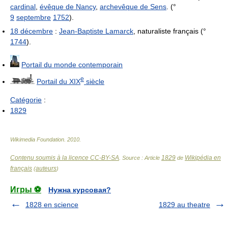
cardinal
,
évêque de Nancy
,
archevêque de Sens
. (°
9
septembre
1752
).
18 décembre
:
Jean-Baptiste Lamarck
, naturaliste français (°
1744
).
Portail du monde contemporain
e
Portail du
XIX
siècle
Catégorie
:
1829
Wikimedia Foundation
.
2010
.
Contenu soumis à la licence CC-BY-SA
1829
Wikipédia en
. Source : Article
de
français
auteurs
(
)
Игры ⚽
Нужна курсовая?
1828 en science
1829 au theatre