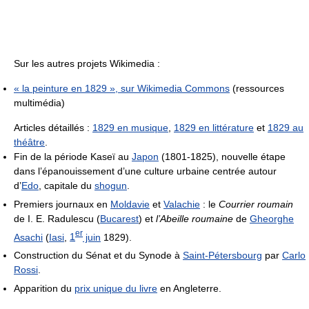
Sur les autres projets Wikimedia :
« la peinture en 1829 », sur
Wikimedia Commons
(ressources
multimédia)
Articles détaillés :
1829 en musique
,
1829 en littérature
et
1829 au
théâtre
.
Fin de la période Kaseï au
Japon
(1801-1825), nouvelle étape
dans l’épanouissement d’une culture urbaine centrée autour
d’
Edo
, capitale du
shogun
.
Premiers journaux en
Moldavie
et
Valachie
: le
Courrier roumain
de I. E. Radulescu (
Bucarest
) et
l’Abeille roumaine
de
Gheorghe
er
Asachi
(
Iasi
,
1
juin
1829).
Construction du Sénat et du Synode à
Saint-Pétersbourg
par
Carlo
Rossi
.
Apparition du
prix unique du livre
en Angleterre.