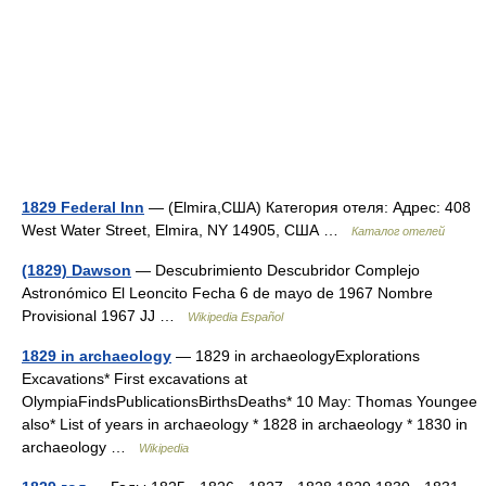
1829 Federal Inn
— (Elmira,США) Категория отеля: Адрес: 408
West Water Street, Elmira, NY 14905, США …
Каталог отелей
(1829) Dawson
— Descubrimiento Descubridor Complejo
Astronómico El Leoncito Fecha 6 de mayo de 1967 Nombre
Provisional 1967 JJ …
Wikipedia Español
1829 in archaeology
— 1829 in archaeologyExplorations
Excavations* First excavations at
OlympiaFindsPublicationsBirthsDeaths* 10 May: Thomas Youngee
also* List of years in archaeology * 1828 in archaeology * 1830 in
archaeology …
Wikipedia