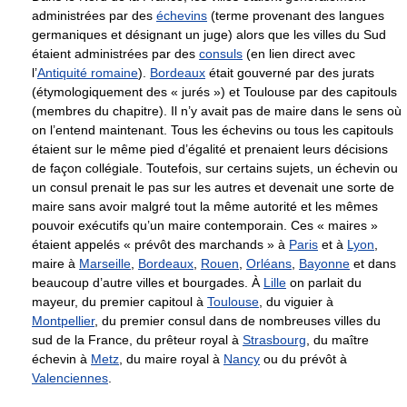
administrées par des
échevins
(terme provenant des langues
germaniques et désignant un juge) alors que les villes du Sud
étaient administrées par des
consuls
(en lien direct avec
l’
Antiquité romaine
).
Bordeaux
était gouverné par des jurats
(étymologiquement des « jurés ») et Toulouse par des capitouls
(membres du chapitre). Il n’y avait pas de maire dans le sens où
on l’entend maintenant. Tous les échevins ou tous les capitouls
étaient sur le même pied d’égalité et prenaient leurs décisions
de façon collégiale. Toutefois, sur certains sujets, un échevin ou
un consul prenait le pas sur les autres et devenait une sorte de
maire sans avoir malgré tout la même autorité et les mêmes
pouvoir exécutifs qu’un maire contemporain. Ces « maires »
étaient appelés « prévôt des marchands » à
Paris
et à
Lyon
,
maire à
Marseille
,
Bordeaux
,
Rouen
,
Orléans
,
Bayonne
et dans
beaucoup d’autre villes et bourgades. À
Lille
on parlait du
mayeur, du premier capitoul à
Toulouse
, du viguier à
Montpellier
, du premier consul dans de nombreuses villes du
sud de la France, du prêteur royal à
Strasbourg
, du maître
échevin à
Metz
, du maire royal à
Nancy
ou du prévôt à
Valenciennes
.