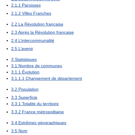
2.1.1
Paroisses
2.1.2
Villes Franches
2.2
La Révolution française
2.3
Après la Révolution française
2.4
L’intercommunalité
2.5
L’avenir
3
Statistiques
3.1
Nombre de communes
3.1.1
Évolution
3.1.1.1
Changement de département
3.2
Population
3.3
Superficie
3.3.1
Totalité du territoire
3.3.2
France métropolitaine
3.4
Extrêmes géographiques
3.5
Nom