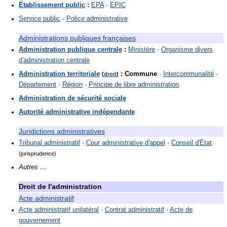
Établissement public
:
EPA
·
EPIC
Service public
·
Police administrative
Administrations publiques françaises
Administration publique centrale
:
Ministère
·
Organisme divers
d'administration centrale
Administration territoriale
:
Commune
·
Intercommunalité
·
(
droit
)
Département
·
Région
·
Principe de libre administration
Administration de sécurité sociale
Autorité administrative indépendante
Juridictions administratives
Tribunal administratif
·
Cour administrative d'appel
·
Conseil d'État
(jurisprudence)
Autres …
Droit de l'administration
Acte administratif
Acte administratif unilatéral
·
Contrat administratif
·
Acte de
gouvernement