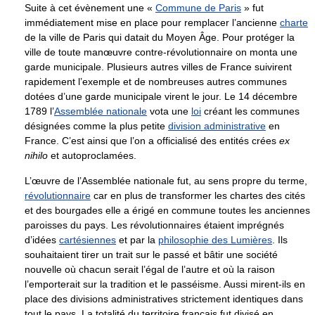
Suite à cet évènement une «
Commune de Paris
» fut
immédiatement mise en place pour remplacer l’ancienne
charte
de la ville de Paris qui datait du Moyen Âge. Pour protéger la
ville de toute manœuvre contre-révolutionnaire on monta une
garde municipale. Plusieurs autres villes de France suivirent
rapidement l’exemple et de nombreuses autres communes
dotées d’une garde municipale virent le jour. Le 14 décembre
1789 l’
Assemblée nationale
vota une
loi
créant les communes
désignées comme la plus petite
division administrative
en
France. C’est ainsi que l’on a officialisé des entités crées
ex
nihilo
et autoproclamées.
L’œuvre de l’Assemblée nationale fut, au sens propre du terme,
révolutionnaire
car en plus de transformer les chartes des cités
et des bourgades elle a érigé en commune toutes les anciennes
paroisses du pays. Les révolutionnaires étaient imprégnés
d’idées
cartésiennes
et par la
philosophie des Lumières
. Ils
souhaitaient tirer un trait sur le passé et bâtir une société
nouvelle où chacun serait l’égal de l’autre et où la raison
l’emporterait sur la tradition et le passéisme. Aussi mirent-ils en
place des divisions administratives strictement identiques dans
tout le pays. La totalité du territoire français fut divisé en