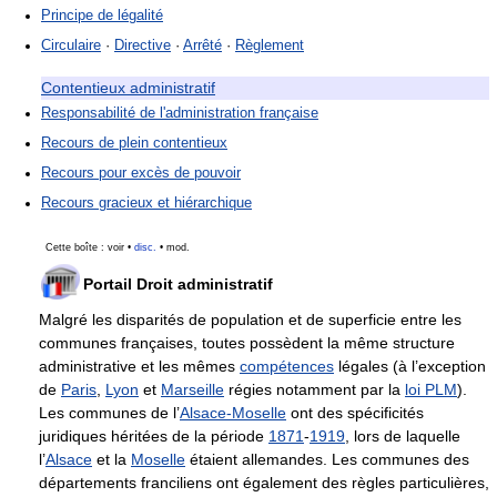
Principe de légalité
Circulaire
·
Directive
·
Arrêté
·
Règlement
Contentieux administratif
Responsabilité de l'administration française
Recours de plein contentieux
Recours pour excès de pouvoir
Recours gracieux et hiérarchique
Cette boîte :
voir
•
disc.
•
mod.
Portail Droit administratif
Malgré les disparités de population et de superficie entre les
communes françaises, toutes possèdent la même structure
administrative et les mêmes
compétences
légales (à l’exception
de
Paris
,
Lyon
et
Marseille
régies notamment par la
loi PLM
).
Les communes de l’
Alsace-Moselle
ont des spécificités
juridiques héritées de la période
1871
-
1919
, lors de laquelle
l’
Alsace
et la
Moselle
étaient allemandes. Les communes des
départements franciliens ont également des règles particulières,