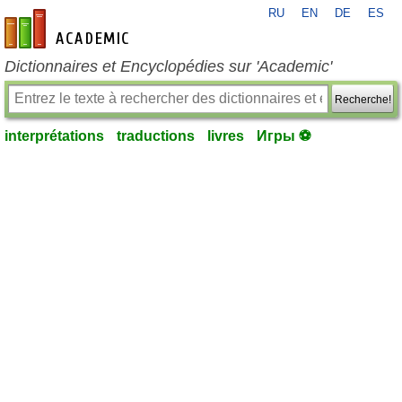
RU
EN
DE
ES
fr-academic.com
Dictionnaires et Encyclopédies sur 'Academic'
Recherche!
interprétations
traductions
livres
Игры ⚽