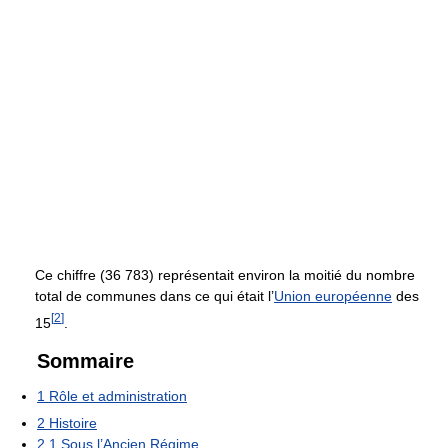
Ce chiffre (36 783) représentait environ la moitié du nombre
total de communes dans ce qui était l’
Union européenne
des
[
2
]
15
.
Sommaire
1
Rôle et administration
2
Histoire
2.1
Sous l’Ancien Régime