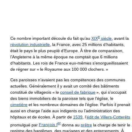
e
Ce nombre important découle du fait qu’au
XIX
siècle
, avant la
révolution industrielle
, la France, avec 25 millions d’habitants,
était le pays le plus peuplé d’Europe. À titre de comparaison,
l’Angleterre à la même époque ne comptait que 6 millions
d’habitants. Les rois de France eux-mêmes s’enorgueillissaient
de régner sur « le Royaume aux 100 000 clochers. »
Ces paroisses n’avaient pas les compétences des communes
actuelles. Généralement il y avait un comité des bâtiments
constitué de villageois « le
conseil de fabrique
», qui s’occupait
des biens immobiliers de la paroisse tels que l’église, le
cimetière
et les nombreux domaines de l’église. Parfois il prenait
aussi en charge l’aide aux indigents ou l’administration des
hôpitaux et de écoles. À partir de
1539
, l’
édit de Villers-Cotterêts
er
promulgué par
François I
donna au
prêtre
la charge de tenir le
registre des baptêmes, des mariages et des enterrements. À