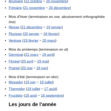
Brumaire
(
22 octobre
~
20 novembre
)
Frimaire
(
21 novembre
~
20 décembre
)
Mois d'hiver (terminaison en
ose
, abusivement orthographiée
ôse
)
Nivose
(
21 décembre
~
19 janvier
)
Pluviose
(
20 janvier
~
18 février
)
Ventose
(
19 février
~
20 mars
)
Mois du printemps (terminaison en
al
)
Germinal
(
21 mars
~
19 avril
)
Floréal
(
20 avril
~
19 mai
)
Prairial
(
20 mai
~
18 juin
)
Mois d'été (terminaison en
idor
)
Messidor
(
19 juin
~
18 juillet
)
Thermidor
(
19 juillet
~
17 août
)
Fructidor
(
18 août
~
16 septembre
)
Les jours de l'année