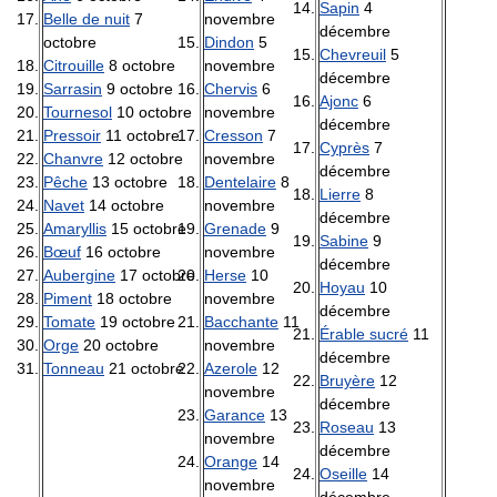
Sapin
4
Belle de nuit
7
novembre
décembre
octobre
Dindon
5
Chevreuil
5
Citrouille
8 octobre
novembre
décembre
Sarrasin
9 octobre
Chervis
6
Ajonc
6
Tournesol
10 octobre
novembre
décembre
Pressoir
11 octobre
Cresson
7
Cyprès
7
Chanvre
12 octobre
novembre
décembre
Pêche
13 octobre
Dentelaire
8
Lierre
8
Navet
14 octobre
novembre
décembre
Amaryllis
15 octobre
Grenade
9
Sabine
9
Bœuf
16 octobre
novembre
décembre
Aubergine
17 octobre
Herse
10
Hoyau
10
Piment
18 octobre
novembre
décembre
Tomate
19 octobre
Bacchante
11
Érable sucré
11
Orge
20 octobre
novembre
décembre
Tonneau
21 octobre
Azerole
12
Bruyère
12
novembre
décembre
Garance
13
Roseau
13
novembre
décembre
Orange
14
Oseille
14
novembre