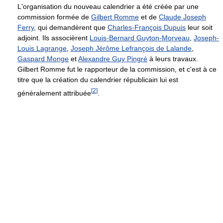
L'organisation du nouveau calendrier a été créée par une
commission formée de
Gilbert Romme
et de
Claude Joseph
Ferry
, qui demandèrent que
Charles-François Dupuis
leur soit
adjoint. Ils associèrent
Louis-Bernard Guyton-Morveau
,
Joseph-
Louis Lagrange
,
Joseph Jérôme Lefrançois de Lalande
,
Gaspard Monge
et
Alexandre Guy Pingré
à leurs travaux.
Gilbert Romme fut le rapporteur de la commission, et c'est à ce
titre que la création du calendrier républicain lui est
[
2
]
généralement attribuée
.