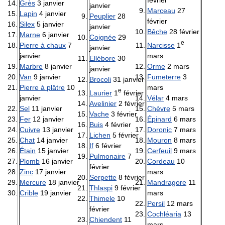
février
Grès
3 janvier
janvier
Marceau
27
Lapin
4 janvier
Peuplier
28
février
Silex
5 janvier
janvier
Bêche
28 février
Marne
6 janvier
Coignée
29
e
Narcisse
1
Pierre à chaux
7
janvier
mars
janvier
Ellébore
30
Orme
2 mars
Marbre
8 janvier
janvier
Fumeterre
3
Van
9 janvier
Brocoli
31 janvier
mars
Pierre à plâtre
10
e
Laurier
1
février
Vélar
4 mars
janvier
Avelinier
2 février
Chèvre
5 mars
Sel
11 janvier
Vache
3 février
Épinard
6 mars
Fer
12 janvier
Buis
4 février
Doronic
7 mars
Cuivre
13 janvier
Lichen
5 février
Mouron
8 mars
Chat
14 janvier
If
6 février
Cerfeuil
9 mars
Étain
15 janvier
Pulmonaire
7
Cordeau
10
Plomb
16 janvier
février
mars
Zinc
17 janvier
Serpette
8 février
Mandragore
11
Mercure
18 janvier
Thlaspi
9 février
mars
Crible
19 janvier
Thimele
10
Persil
12 mars
février
Cochléaria
13
Chiendent
11
mars