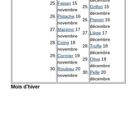
décembre
Faisan
15
Grillon
15
novembre
décembre
Pistache
16
Pignon
16
novembre
décembre
Macjonc
17
Liège
17
novembre
décembre
Coing
18
Truffe
18
novembre
décembre
Cormier
19
Olive
19
novembre
décembre
Rouleau
20
Pelle
20
novembre
décembre
Mois d'hiver