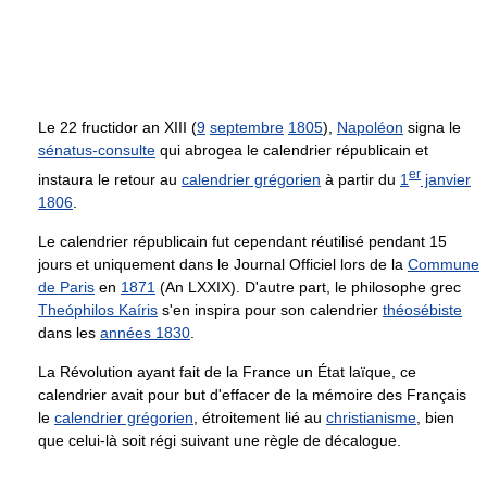
Le 22 fructidor an XIII (
9
septembre
1805
),
Napoléon
signa le
sénatus-consulte
qui abrogea le calendrier républicain et
er
instaura le retour au
calendrier grégorien
à partir du
1
janvier
1806
.
Le calendrier républicain fut cependant réutilisé pendant 15
jours et uniquement dans le Journal Officiel lors de la
Commune
de Paris
en
1871
(An LXXIX). D'autre part, le philosophe grec
Theóphilos Kaíris
s'en inspira pour son calendrier
théosébiste
dans les
années 1830
.
La Révolution ayant fait de la France un État laïque, ce
calendrier avait pour but d'effacer de la mémoire des Français
le
calendrier grégorien
, étroitement lié au
christianisme
, bien
que celui-là soit régi suivant une règle de décalogue.