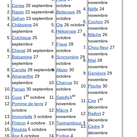
novembre
Cerise
20 septembre
octobre
Nèfle
24
Raisin
22 septembre
Betterave
25
novembre
Safran
23 septembre
octobre
Cochon
25
Châtaigne
24
Oie
26 octobre
novembre
septembre
Héliotrope
27
Mâche
26
Colchique
25
octobre
novembre
septembre
Figue
28
Chou-fleur
27
Cheval
26 septembre
octobre
novembre
Balsamine
27
Scorsonère
29
Miel
28
septembre
octobre
novembre
Carotte
28 septembre
Alisier
30
Genièvre
29
Amaranthe
29
octobre
novembre
septembre
Charrue
31
Pioche
30
Panais
30 septembre
octobre
novembre
er
er
Cuve
1
octobre
Salsifis
1
er
Cire
1
Pomme de terre
2
novembre
décembre
octobre
Mâcre
2
Raifort
2
Immortelle
3 octobre
novembre
décembre
Potiron
4 octobre
Topinambour
3
Cèdre
3
Réséda
5 octobre
novembre
décembre
Âne
6 octobre
Endive
4