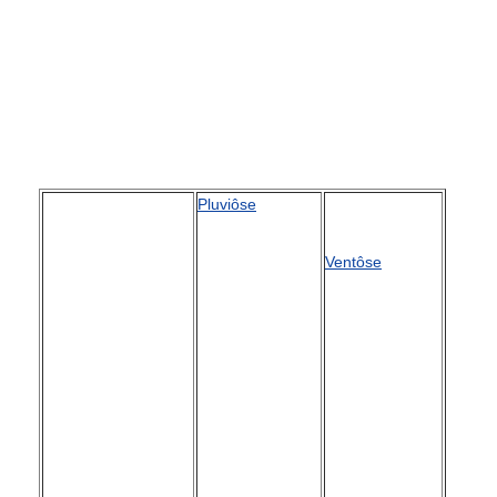
Pluviôse
Ventôse