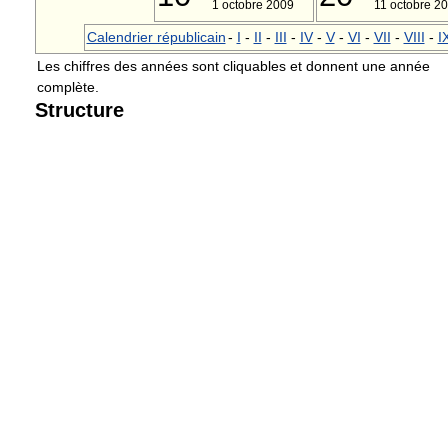
1 octobre 2009
11 octobre 2
Calendrier républicain
-
I
-
II
-
III
-
IV
-
V
-
VI
-
VII
-
VIII
-
I
Les chiffres des années sont cliquables et donnent une année
complète.
Structure