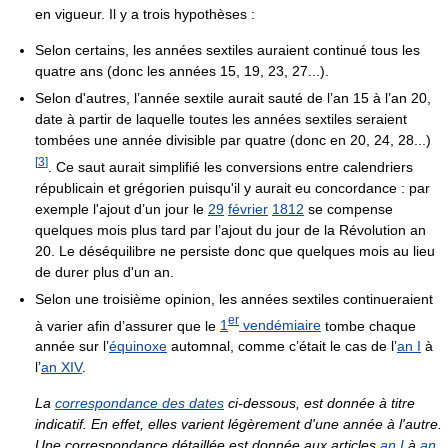
en vigueur. Il y a trois hypothèses :
Selon certains, les années sextiles auraient continué tous les
quatre ans (donc les années 15, 19, 23, 27...).
Selon d'autres, l’année sextile aurait sauté de l’an 15 à l’an 20,
date à partir de laquelle toutes les années sextiles seraient
tombées une année divisible par quatre (donc en 20, 24, 28...)
[
3
]
. Ce saut aurait simplifié les conversions entre calendriers
républicain et grégorien puisqu'il y aurait eu concordance : par
exemple l'ajout d’un jour le
29
février
1812
se compense
quelques mois plus tard par l’ajout du jour de la Révolution an
20. Le déséquilibre ne persiste donc que quelques mois au lieu
de durer plus d'un an.
Selon une troisième opinion, les années sextiles continueraient
er
à varier afin d’assurer que le
1
vendémiaire
tombe chaque
année sur l’
équinoxe
automnal, comme c’était le cas de l’
an I
à
l’
an XIV
.
La
correspondance des dates
ci-dessous, est donnée à titre
indicatif. En effet, elles varient légèrement d'une année à l'autre.
Une correspondance détaillée est donnée aux articles
an I
à
an