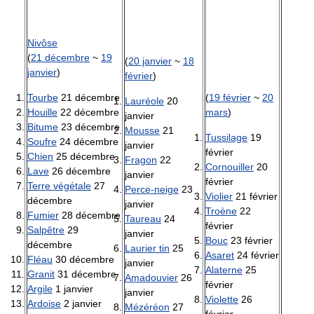
Nivôse
(
21 décembre
~
19
(
20 janvier
~
18
janvier
)
février
)
Tourbe
21 décembre
(
19 février
~
20
Lauréole
20
Houille
22 décembre
mars
)
janvier
Bitume
23 décembre
Mousse
21
Tussilage
19
Soufre
24 décembre
janvier
février
Chien
25 décembre
Fragon
22
Cornouiller
20
Lave
26 décembre
janvier
février
Terre végétale
27
Perce-neige
23
Violier
21 février
décembre
janvier
Troène
22
Fumier
28 décembre
Taureau
24
février
Salpêtre
29
janvier
Bouc
23 février
décembre
Laurier tin
25
Asaret
24 février
Fléau
30 décembre
janvier
Alaterne
25
Granit
31 décembre
Amadouvier
26
février
Argile
1 janvier
janvier
Violette
26
Ardoise
2 janvier
Mézéréon
27