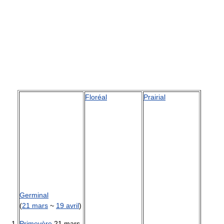
Floréal
Prairial
Germinal
(
21 mars
~
19 avril
)
Primevère
21 mars