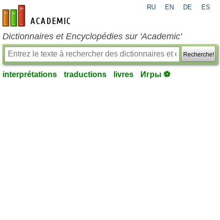
RU
EN
DE
ES
fr-academic.com
Dictionnaires et Encyclopédies sur 'Academic'
Recherche!
interprétations
traductions
livres
Игры ⚽