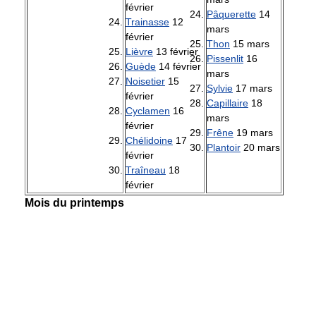
février
Pâquerette
14
Trainasse
12
mars
février
Thon
15 mars
Lièvre
13 février
Pissenlit
16
Guède
14 février
mars
Noisetier
15
Sylvie
17 mars
février
Capillaire
18
Cyclamen
16
mars
février
Frêne
19 mars
Chélidoine
17
Plantoir
20 mars
février
Traîneau
18
février
Mois du printemps