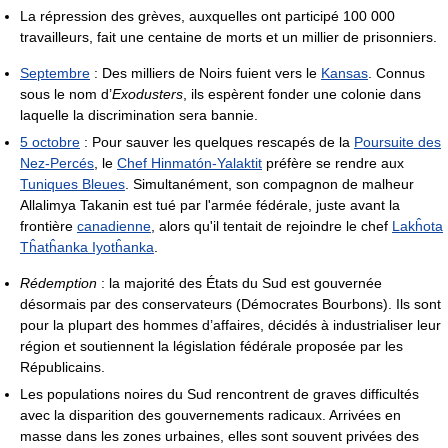
La répression des grèves, auxquelles ont participé 100 000
travailleurs, fait une centaine de morts et un millier de prisonniers.
Septembre
: Des milliers de Noirs fuient vers le
Kansas
. Connus
sous le nom d’
Exodusters
, ils espèrent fonder une colonie dans
laquelle la discrimination sera bannie.
5 octobre
: Pour sauver les quelques rescapés de la
Poursuite des
Nez-Percés
, le
Chef Hinmatón-Yalaktit
préfère se rendre aux
Tuniques Bleues
. Simultanément, son compagnon de malheur
Allalimya Takanin est tué par l'armée fédérale, juste avant la
frontière
canadienne
, alors qu'il tentait de rejoindre le chef
Lakĥota
Tĥatĥanka Iyotĥanka
.
Rédemption
: la majorité des États du Sud est gouvernée
désormais par des conservateurs (Démocrates Bourbons). Ils sont
pour la plupart des hommes d’affaires, décidés à industrialiser leur
région et soutiennent la législation fédérale proposée par les
Républicains.
Les populations noires du Sud rencontrent de graves difficultés
avec la disparition des gouvernements radicaux. Arrivées en
masse dans les zones urbaines, elles sont souvent privées des