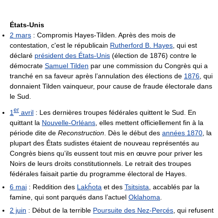
États-Unis
2 mars
: Compromis Hayes-Tilden. Après des mois de
contestation, c'est le républicain
Rutherford B. Hayes
, qui est
déclaré
président des États-Unis
(élection de 1876) contre le
démocrate
Samuel Tilden
par une commission du Congrès qui a
tranché en sa faveur après l’annulation des élections de
1876
, qui
donnaient Tilden vainqueur, pour cause de fraude électorale dans
le Sud.
er
1
avril
: Les dernières troupes fédérales quittent le Sud. En
quittant la
Nouvelle-Orléans
, elles mettent officiellement fin à la
période dite de
Reconstruction
. Dès le début des
années 1870
, la
plupart des États sudistes étaient de nouveau représentés au
Congrès biens qu’ils eussent tout mis en œuvre pour priver les
Noirs de leurs droits constitutionnels. Le retrait des troupes
fédérales faisait partie du programme électoral de Hayes.
6 mai
: Reddition des
Lakĥota
et des
Tsitsista
, accablés par la
famine, qui sont parqués dans l’actuel
Oklahoma
.
2 juin
: Début de la terrible
Poursuite des Nez-Percés
, qui refusent