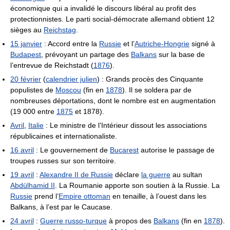
économique qui a invalidé le discours libéral au profit des
protectionnistes. Le parti social-démocrate allemand obtient 12
sièges au
Reichstag
.
15 janvier
: Accord entre la
Russie
et l’
Autriche-Hongrie
signé à
Budapest
, prévoyant un partage des
Balkans
sur la base de
l’entrevue de Reichstadt (
1876
).
20 février
(
calendrier julien
) : Grands procès des Cinquante
populistes de
Moscou
(fin en
1878
). Il se soldera par de
nombreuses déportations, dont le nombre est en augmentation
(19 000 entre
1875
et 1878).
Avril
,
Italie
: Le ministre de l’Intérieur dissout les associations
républicaines et internationaliste.
16 avril
: Le gouvernement de
Bucarest
autorise le passage de
troupes russes sur son territoire.
19 avril
:
Alexandre II de Russie
déclare
la guerre
au sultan
Abdülhamid II
. La Roumanie apporte son soutien à la Russie. La
Russie
prend l’
Empire ottoman
en tenaille, à l’ouest dans les
Balkans, à l’est par le Caucase.
24 avril
:
Guerre russo-turque
à propos des
Balkans
(fin en
1878
).