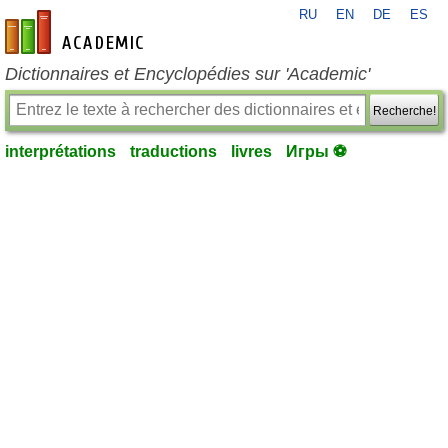
RU
EN
DE
ES
fr-academic.com
Dictionnaires et Encyclopédies sur 'Academic'
Recherche!
interprétations
traductions
livres
Игры ⚽