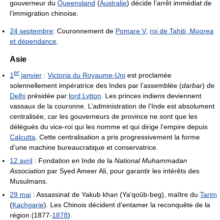
gouverneur du
Queensland
(
Australie
) décide l’arrêt immédiat de
l’immigration chinoise.
24 septembre
: Couronnement de
Pomare V
,
roi de Tahiti, Moorea
et dépendance
.
Asie
er
1
janvier
:
Victoria du Royaume-Uni
est proclamée
solennellement impératrice des Indes par l’assemblée (
darbar
) de
Delhi
présidée par
lord Lytton
. Les princes indiens deviennent
vassaux de la couronne. L’administration de l’Inde est absolument
centralisée, car les gouverneurs de province ne sont que les
délégués du vice-roi qui les nomme et qui dirige l’empire depuis
Calcutta
. Cette centralisation a pris progressivement la forme
d’une machine bureaucratique et conservatrice.
12 avril
: Fondation en Inde de la
National Muhammadan
Association
par Syed Ameer Ali, pour garantir les intérêts des
Musulmans.
29 mai
: Assassinat de Yakub khan (Ya'qoûb-beg), maître du
Tarim
(
Kachgarie
). Les Chinois décident d’entamer la reconquête de la
région (1877-
1878
).