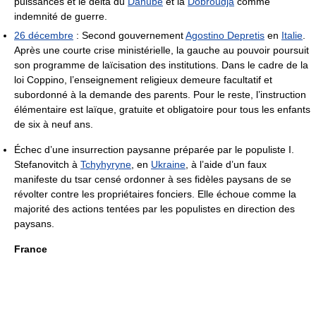
puissances et le delta du
Danube
et la
Dobroudja
comme
indemnité de guerre.
26 décembre
: Second gouvernement
Agostino Depretis
en
Italie
.
Après une courte crise ministérielle, la gauche au pouvoir poursuit
son programme de laïcisation des institutions. Dans le cadre de la
loi Coppino, l’enseignement religieux demeure facultatif et
subordonné à la demande des parents. Pour le reste, l’instruction
élémentaire est laïque, gratuite et obligatoire pour tous les enfants
de six à neuf ans.
Échec d’une insurrection paysanne préparée par le populiste I.
Stefanovitch à
Tchyhyryne
, en
Ukraine
, à l’aide d’un faux
manifeste du tsar censé ordonner à ses fidèles paysans de se
révolter contre les propriétaires fonciers. Elle échoue comme la
majorité des actions tentées par les populistes en direction des
paysans.
France