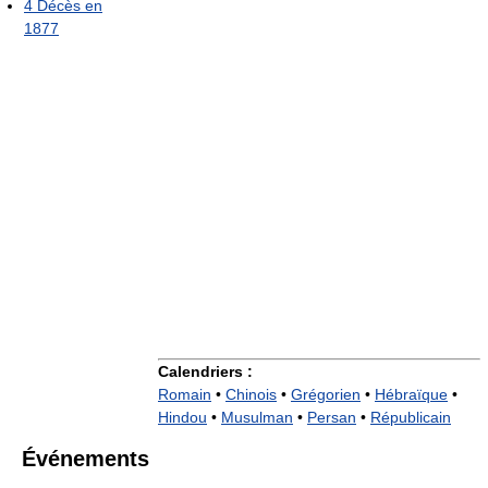
4
Décès en
1877
Calendriers :
Romain
•
Chinois
•
Grégorien
•
Hébraïque
•
Hindou
•
Musulman
•
Persan
•
Républicain
Événements