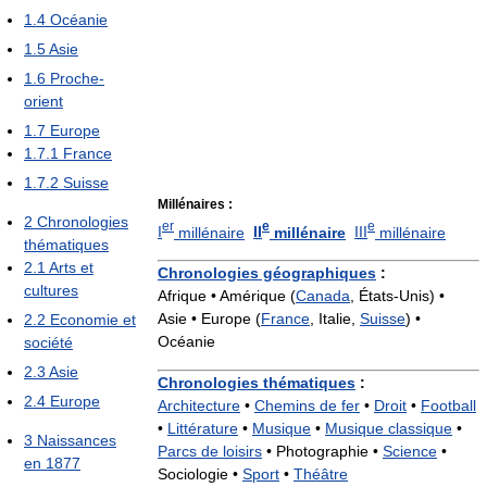
1.4
Océanie
1.5
Asie
1.6
Proche-
orient
1.7
Europe
1.7.1
France
1.7.2
Suisse
Millénaires :
2
Chronologies
er
e
e
I
millénaire
II
millénaire
III
millénaire
thématiques
2.1
Arts et
Chronologies géographiques
:
cultures
Afrique • Amérique (
Canada
, États-Unis) •
Asie • Europe (
France
, Italie,
Suisse
) •
2.2
Economie et
Océanie
société
2.3
Asie
Chronologies thématiques
:
2.4
Europe
Architecture
•
Chemins de fer
•
Droit
•
Football
•
Littérature
•
Musique
•
Musique classique
•
3
Naissances
Parcs de loisirs
•
Photographie •
Science
•
en 1877
Sociologie •
Sport
•
Théâtre