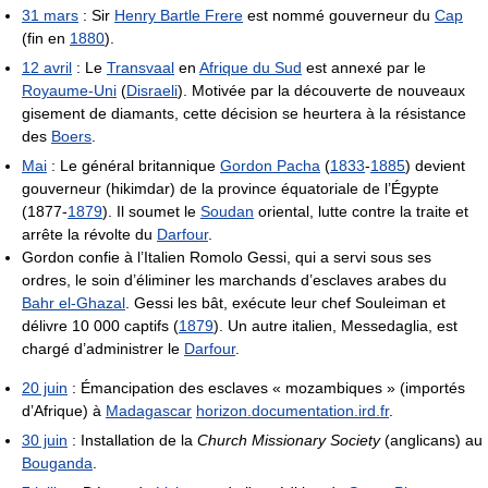
31 mars
: Sir
Henry Bartle Frere
est nommé gouverneur du
Cap
(fin en
1880
).
12 avril
: Le
Transvaal
en
Afrique du Sud
est annexé par le
Royaume-Uni
(
Disraeli
). Motivée par la découverte de nouveaux
gisement de diamants, cette décision se heurtera à la résistance
des
Boers
.
Mai
: Le général britannique
Gordon Pacha
(
1833
-
1885
) devient
gouverneur (hikimdar) de la province équatoriale de l’Égypte
(1877-
1879
). Il soumet le
Soudan
oriental, lutte contre la traite et
arrête la révolte du
Darfour
.
Gordon confie à l’Italien Romolo Gessi, qui a servi sous ses
ordres, le soin d’éliminer les marchands d’esclaves arabes du
Bahr el-Ghazal
. Gessi les bât, exécute leur chef Souleiman et
délivre 10 000 captifs (
1879
). Un autre italien, Messedaglia, est
chargé d’administrer le
Darfour
.
20 juin
: Émancipation des esclaves « mozambiques » (importés
d’Afrique) à
Madagascar
horizon.documentation.ird.fr
.
30 juin
: Installation de la
Church Missionary Society
(anglicans) au
Bouganda
.