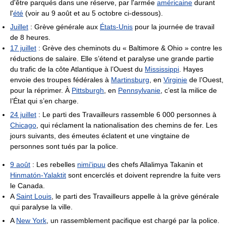
d'être parqués dans une réserve, par l'armée
américaine
durant
l'
été
(voir au 9 août et au 5 octobre ci-dessous).
Juillet
: Grève générale aux
États-Unis
pour la journée de travail
de 8 heures.
17 juillet
: Grève des cheminots du « Baltimore & Ohio » contre les
réductions de salaire. Elle s’étend et paralyse une grande partie
du trafic de la côte Atlantique à l’Ouest du
Mississippi
. Hayes
envoie des troupes fédérales à
Martinsburg
, en
Virginie
de l’Ouest,
pour la réprimer. À
Pittsburgh
, en
Pennsylvanie
, c’est la milice de
l’État qui s’en charge.
24 juillet
: Le parti des Travailleurs rassemble 6 000 personnes à
Chicago
, qui réclament la nationalisation des chemins de fer. Les
jours suivants, des émeutes éclatent et une vingtaine de
personnes sont tués par la police.
9 août
: Les rebelles
nimi'ipuu
des chefs Allalimya Takanin et
Hinmatón-Yalaktit
sont encerclés et doivent reprendre la fuite vers
le Canada.
A
Saint Louis
, le parti des Travailleurs appelle à la grève générale
qui paralyse la ville.
A
New York
, un rassemblement pacifique est chargé par la police.