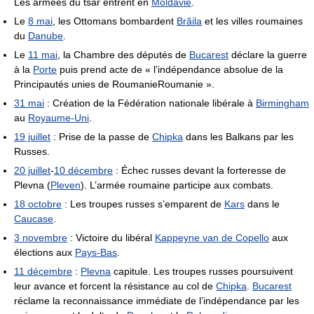
Les armées du tsar entrent en
Moldavie
.
Le
8 mai
, les Ottomans bombardent
Brăila
et les villes roumaines
du
Danube
.
Le
11 mai
, la Chambre des députés de
Bucarest
déclare la guerre
à la
Porte
puis prend acte de « l’indépendance absolue de la
Principautés unies de RoumanieRoumanie ».
31 mai
: Création de la Fédération nationale libérale à
Birmingham
au
Royaume-Uni
.
19 juillet
: Prise de la passe de
Chipka
dans les Balkans par les
Russes.
20 juillet
-
10 décembre
: Échec russes devant la forteresse de
Plevna (
Pleven
). L’armée roumaine participe aux combats.
18 octobre
: Les troupes russes s’emparent de
Kars
dans le
Caucase
.
3 novembre
: Victoire du libéral
Kappeyne van de Copello
aux
élections aux
Pays-Bas
.
11 décembre
:
Plevna
capitule. Les troupes russes poursuivent
leur avance et forcent la résistance au col de
Chipka
.
Bucarest
réclame la reconnaissance immédiate de l’indépendance par les