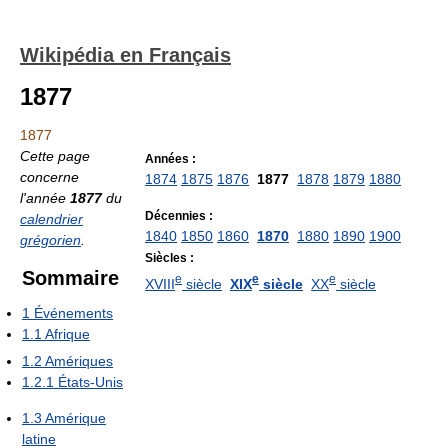
Wikipédia en Français
1877
1877
Cette page
Années :
concerne
1874
1875
1876
1877
1878
1879
1880
l'année
1877
du
Décennies :
calendrier
1840
1850
1860
1870
1880
1890
1900
grégorien
.
Siècles :
Sommaire
e
e
e
XVIII
siècle
XIX
siècle
XX
siècle
1
Événements
1.1
Afrique
1.2
Amériques
1.2.1
États-Unis
1.3
Amérique
latine