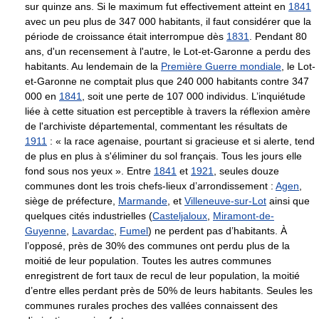
sur quinze ans. Si le maximum fut effectivement atteint en
1841
avec un peu plus de 347 000 habitants, il faut considérer que la
période de croissance était interrompue dès
1831
. Pendant 80
ans, d'un recensement à l'autre, le Lot-et-Garonne a perdu des
habitants. Au lendemain de la
Première Guerre mondiale
, le Lot-
et-Garonne ne comptait plus que 240 000 habitants contre 347
000 en
1841
, soit une perte de 107 000 individus. L’inquiétude
liée à cette situation est perceptible à travers la réflexion amère
de l'archiviste départemental, commentant les résultats de
1911
: « la race agenaise, pourtant si gracieuse et si alerte, tend
de plus en plus à s'éliminer du sol français. Tous les jours elle
fond sous nos yeux ». Entre
1841
et
1921
, seules douze
communes dont les trois chefs-lieux d’arrondissement :
Agen
,
siège de préfecture,
Marmande
, et
Villeneuve-sur-Lot
ainsi que
quelques cités industrielles (
Casteljaloux
,
Miramont-de-
Guyenne
,
Lavardac
,
Fumel
) ne perdent pas d’habitants. À
l’opposé, près de 30% des communes ont perdu plus de la
moitié de leur population. Toutes les autres communes
enregistrent de fort taux de recul de leur population, la moitié
d’entre elles perdant près de 50% de leurs habitants. Seules les
communes rurales proches des vallées connaissent des