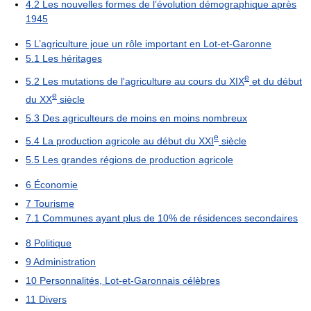
4.2
Les nouvelles formes de l’évolution démographique après
1945
5
L’agriculture joue un rôle important en Lot-et-Garonne
5.1
Les héritages
e
5.2
Les mutations de l'agriculture au cours du XIX
et du début
e
du XX
siècle
5.3
Des agriculteurs de moins en moins nombreux
e
5.4
La production agricole au début du XXI
siècle
5.5
Les grandes régions de production agricole
6
Économie
7
Tourisme
7.1
Communes ayant plus de 10% de résidences secondaires
8
Politique
9
Administration
10
Personnalités, Lot-et-Garonnais célèbres
11
Divers