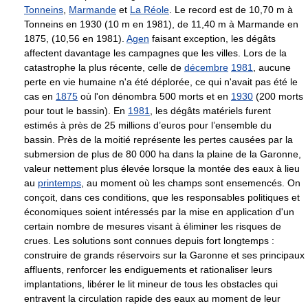
Tonneins
,
Marmande
et
La Réole
. Le record est de 10,70 m à
Tonneins en 1930 (10 m en 1981), de 11,40 m à Marmande en
1875, (10,56 en 1981).
Agen
faisant exception, les dégâts
affectent davantage les campagnes que les villes. Lors de la
catastrophe la plus récente, celle de
décembre
1981
, aucune
perte en vie humaine n'a été déplorée, ce qui n'avait pas été le
cas en
1875
où l'on dénombra 500 morts et en
1930
(200 morts
pour tout le bassin). En
1981
, les dégâts matériels furent
estimés à près de 25 millions d’euros pour l’ensemble du
bassin. Près de la moitié représente les pertes causées par la
submersion de plus de 80 000 ha dans la plaine de la Garonne,
valeur nettement plus élevée lorsque la montée des eaux à lieu
au
printemps
, au moment où les champs sont ensemencés. On
conçoit, dans ces conditions, que les responsables politiques et
économiques soient intéressés par la mise en application d'un
certain nombre de mesures visant à éliminer les risques de
crues. Les solutions sont connues depuis fort longtemps :
construire de grands réservoirs sur la Garonne et ses principaux
affluents, renforcer les endiguements et rationaliser leurs
implantations, libérer le lit mineur de tous les obstacles qui
entravent la circulation rapide des eaux au moment de leur