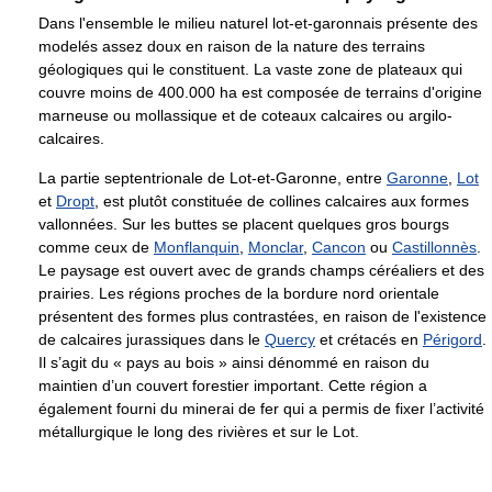
Dans l'ensemble le milieu naturel lot-et-garonnais présente des
modelés assez doux en raison de la nature des terrains
géologiques qui le constituent. La vaste zone de plateaux qui
couvre moins de 400.000 ha est composée de terrains d'origine
marneuse ou mollassique et de coteaux calcaires ou argilo-
calcaires.
La partie septentrionale de Lot-et-Garonne, entre
Garonne
,
Lot
et
Dropt
, est plutôt constituée de collines calcaires aux formes
vallonnées. Sur les buttes se placent quelques gros bourgs
comme ceux de
Monflanquin
,
Monclar
,
Cancon
ou
Castillonnès
.
Le paysage est ouvert avec de grands champs céréaliers et des
prairies. Les régions proches de la bordure nord orientale
présentent des formes plus contrastées, en raison de l'existence
de calcaires jurassiques dans le
Quercy
et crétacés en
Périgord
.
Il s’agit du « pays au bois » ainsi dénommé en raison du
maintien d’un couvert forestier important. Cette région a
également fourni du minerai de fer qui a permis de fixer l’activité
métallurgique le long des rivières et sur le Lot.