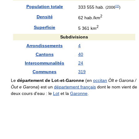
Population totale
[
2
]
333 555 hab.
(2006
)
2
Densité
62 hab./km
2
Superficie
5 361 km
Subdivisions
Arrondissements
4
Cantons
40
Intercommunalités
24
Communes
319
Le
département de Lot-et-Garonne
(en
occitan
Òlt e Garona /
Òut e Garona
) est un
département français
dont le nom vient de
deux cours d'eau : le
Lot
et la
Garonne
.