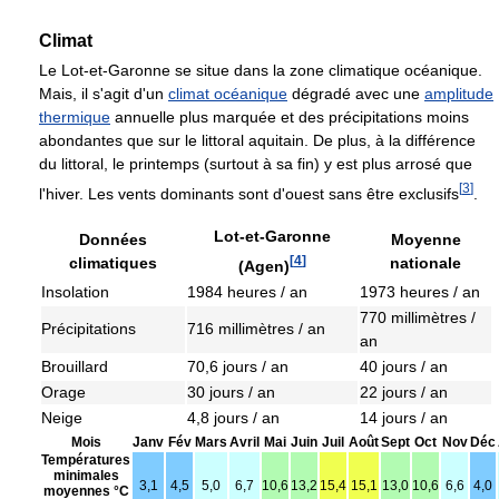
Climat
Le Lot-et-Garonne se situe dans la zone climatique océanique.
Mais, il s'agit d'un
climat océanique
dégradé avec une
amplitude
thermique
annuelle plus marquée et des précipitations moins
abondantes que sur le littoral aquitain. De plus, à la différence
du littoral, le printemps (surtout à sa fin) y est plus arrosé que
[
3
]
l'hiver. Les vents dominants sont d'ouest sans être exclusifs
.
Lot-et-Garonne
Données
Moyenne
[
4
]
climatiques
nationale
(Agen)
Insolation
1984 heures / an
1973 heures / an
770 millimètres /
Précipitations
716 millimètres / an
an
Brouillard
70,6 jours / an
40 jours / an
Orage
30 jours / an
22 jours / an
Neige
4,8 jours / an
14 jours / an
Mois
Janv
Fév
Mars
Avril
Mai
Juin
Juil
Août
Sept
Oct
Nov
Déc
Températures
minimales
3,1
4,5
5,0
6,7
10,6
13,2
15,4
15,1
13,0
10,6
6,6
4,0
moyennes °C