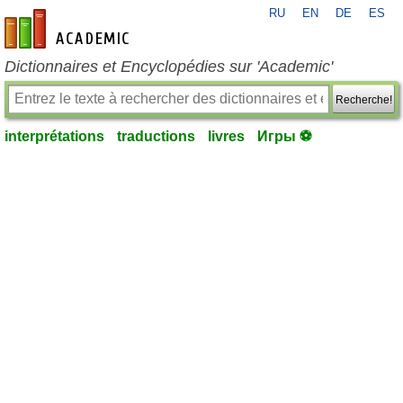
RU
EN
DE
ES
fr-academic.com
Dictionnaires et Encyclopédies sur 'Academic'
Recherche!
interprétations
traductions
livres
Игры ⚽