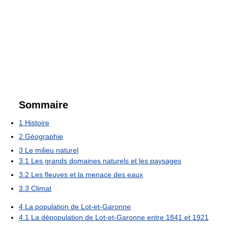
Sommaire
1
Histoire
2
Géographie
3
Le milieu naturel
3.1
Les grands domaines naturels et les paysages
3.2
Les fleuves et la menace des eaux
3.3
Climat
4
La population de Lot-et-Garonne
4.1
La dépopulation de Lot-et-Garonne entre 1841 et 1921