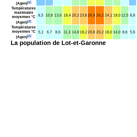
[
4
]
(Agen)
Températures
maximales
8,5
10,8
13,6
16,4
20,2
23,8
26,9
26,2
24,1
19,0
12,5
8,8
moyennes °C
[
4
]
(Agen)
Températures
moyennes °C
5,1
6,7
8,6
11,3
14,8
18,2
20,8
20,2
18,0
14,0
8,6
5,6
[
4
]
(Agen)
La population de Lot-et-Garonne