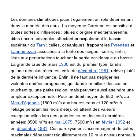
Les données climatiques jouent également un rôle déterminant
dans la montée des eaux. La moyenne Garonne est sensible à
toutes sortes d’influences : pluies d'origine méditerranéenne,
dites encore cévenoles affectant principalement le bassin
supérieur du
Tarn
; celles, océaniques, frappant les
Pyrénées
et
Lannemezan
associées à la fonte des neiges ; celles, enfin,
liées aux perturbations touchant la partie occidentale du bassin.
La grande crue de mars
1930
est du premier type, tandis
qu’une des plus récentes, celle de
décembre
1981
, relève plutôt
de la dernière influence. Enfin, il ne faut pas négliger les
violentes ondées orageuses, qui dans le meilleur des cas ne
touchent qu'une petite région, mais peuvent aussi atteindre une
ampleur exceptionnelle. Pour un débit moyen de 650 m³/s au
Mas-d'Agenais
(1800 m³/s aux hautes eaux et 120 m³/s à
l'étiage pendant les mois d'été), on atteint des valeurs
exceptionnelles lors des grandes crues des cent dernières
années: 8500 m³/s en
mai
1875
, 7500 m³/s en
février
1952
et
en
décembre
1981
. Ces paroxysmes s'accompagnent de cotes
maximales dépassant régulièrement de 10 m le niveau normal à