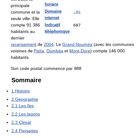
horaire
principale
Domaine
.nc
commune et la
internet
seule ville. Elle
compte 91 386
Indicatif
687
habitants au
téléphonique
dernier
recensement
de
2004
. Le
Grand Nouméa
(avec les communes
voisines de
Païta
,
Dumbéa
et
Mont-Dore
) compte 146 000
habitants.
Son code postal commence par
988
.
Sommaire
1
Histoire
2
Géographie
2.1
Les îles
2.2
Les lagons
2.3
Climat
2.4
Paysages