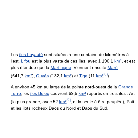
Les
îles Loyauté
sont situées à une centaine de kilomètres à
l'est.
Lifou
est la plus vaste de ces îles, avec 1 196,1
km²
, et est
plus étendue que la
Martinique
. Viennent ensuite
Maré
[
8
]
(641,7
km²
),
Ouvéa
(132,1
km²
) et
Tiga
(11
km²
).
À environ 45 km au large de la pointe nord-ouest de la
Grande
Terre
, les
îles Belep
couvrent 69,5
km²
répartis en trois îles : Art
[
9
]
(la plus grande, avec 52
km²
, et la seule à être peuplée), Pott
et les îlots rocheux Daos du Nord et Daos du Sud.