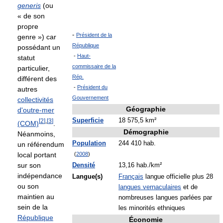
generis
(ou
« de son
propre
-
Président de la
genre ») car
République
possédant un
-
Haut-
statut
commissaire de la
particulier,
Rép.
différent des
-
Président du
autres
Gouvernement
collectivités
Géographie
d'outre-mer
Superficie
18 575,5 km²
[
2
]
,
[
3
]
(COM)
.
Démographie
Néanmoins,
Population
244 410 hab.
un référendum
local portant
(
2008
)
sur son
Densité
13,16 hab./km²
indépendance
Langue(s)
Français
langue officielle plus 28
ou son
langues vernaculaires
et de
maintien au
nombreuses langues parlées par
sein de la
les minorités ethniques
République
Économie