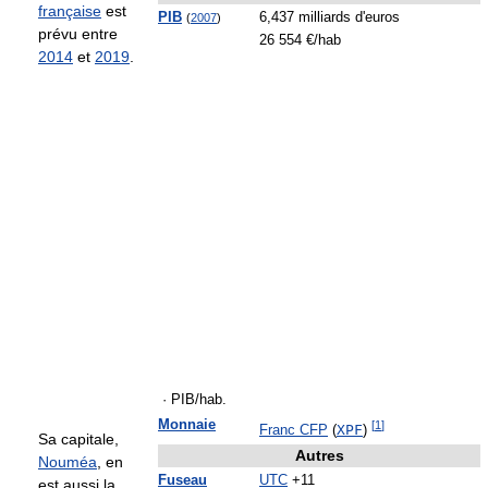
française
est
PIB
6,437 milliards d'euros
(
2007
)
prévu entre
26 554 €/hab
2014
et
2019
.
· PIB/hab.
Monnaie
[
1
]
XPF
Franc CFP
(
)
Sa capitale,
Autres
Nouméa
, en
Fuseau
UTC
+11
est aussi la