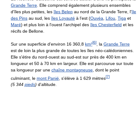
Grande Terre
. Elle comprend également plusieurs ensembles
d'îles plus petites, les
îles Belep
au nord de la Grande Terre, l'
île
des Pins
au sud, les
îles Loyauté
à l'est (
Ouvéa
,
Lifou
,
Tiga
et
Maré
) et plus loin à l'ouest l'archipel des
îles Chesterfield
et les
récifs de Bellone.
[
6
]
Sur une superficie d'environ 16 360,8
km²
, la
Grande Terre
est de loin la plus grande de toutes les îles néo-calédoniennes.
Elle s'étire du nord-ouest au sud-est sur près de
400 km
en
longueur et 50 à
70 km
en largeur. Elle est parcourue sur toute
sa longueur par une
chaîne montagneuse
, dont le point
[
7
]
culminant, le
mont Panié
, s'élève à
1 629 mètres
(
5 344
pieds
)
d'altitude.