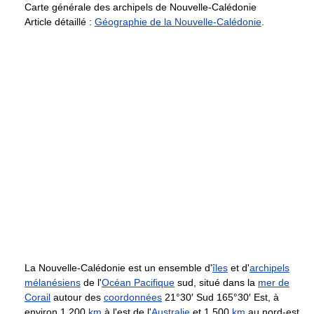
Carte générale des archipels de Nouvelle-Calédonie
Article détaillé :
Géographie de la Nouvelle-Calédonie
.
La Nouvelle-Calédonie est un ensemble d'
îles
et d'
archipels
mélanésiens
de l'
Océan Pacifique
sud, situé dans la
mer de
Corail
autour des
coordonnées
21°30′ Sud 165°30′ Est, à
environ 1 200
km
à l'est de l'
Australie
et 1 500
km
au nord-est