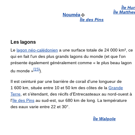
Île Hu
Île Matthe
Nouméa
Île des Pins
Les lagons
Le
lagon néo-calédonien
a une surface totale de
24 000 km²
, ce
qui en fait l'un des plus grands lagons du monde (et que l'on
présente également généralement comme « le plus beau lagon
[
15
]
du monde »
).
Il est ceinturé par une barrière de corail d'une longueur de
1 600 km
, située entre 10 et
50 km
des côtes de la
Grande
Terre
, et s'étendant, des récifs d'Entrecasteaux au nord-ouest à
l'
île des Pins
au sud-est, sur 680 km de long. La température
des eaux varie entre 22 et 30°.
Île Walpole