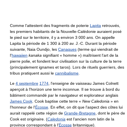
Comme l'attestent des fragments de poterie
Lapita
retrouvés,
les premiers habitants de la Nouvelle-Calédonie auraient posé
le pied sur le territoire, il y a environ 3 000 ans. On appelle
Lapita la période de 1 300 à 200 av. J.-C. Durant la période
suivante, Naia Oundjo, les
Canaques
(terme qui viendrait de
l'
hawaiien
kanaka
signifiant « homme ») maîtrisent l'art de la
pierre polie, et fondent leur civilisation sur la culture de la terre
(principalement ignames et taros). Lors de rituels guerriers, des
tribus pratiquent aussi le
cannibalisme
.
Le
4 septembre
1774
, l'enseigne de vaisseau James Colnett
aperçoit à l'horizon une terre inconnue. Il se trouve à bord du
bâtiment commandé par le navigateur et explorateur anglais
James Cook
. Cook baptise cette terre «
New Caledonia
» en
l'honneur de l'
Écosse
. En effet, on dit que l'aspect des côtes lui
aurait rappelé cette région de
Grande-Bretagne
, dont le père de
Cook est originaire. (
Caledonia
est l'ancien nom latin de la
province correspondant à l'
Écosse
britannique).