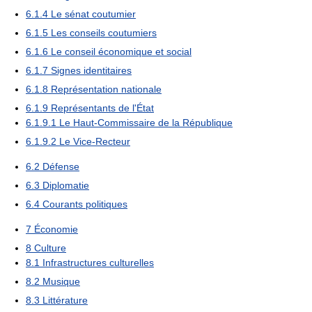
6.1.4
Le sénat coutumier
6.1.5
Les conseils coutumiers
6.1.6
Le conseil économique et social
6.1.7
Signes identitaires
6.1.8
Représentation nationale
6.1.9
Représentants de l'État
6.1.9.1
Le Haut-Commissaire de la République
6.1.9.2
Le Vice-Recteur
6.2
Défense
6.3
Diplomatie
6.4
Courants politiques
7
Économie
8
Culture
8.1
Infrastructures culturelles
8.2
Musique
8.3
Littérature