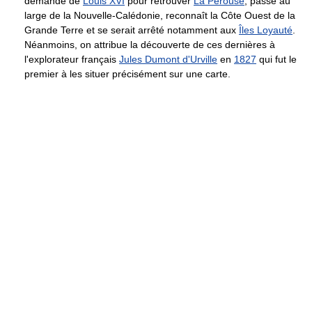
demande de
Louis XVI
pour retrouver
La Pérouse
, passe au
large de la Nouvelle-Calédonie, reconnaît la Côte Ouest de la
Grande Terre et se serait arrêté notamment aux
Îles Loyauté
.
Néanmoins, on attribue la découverte de ces dernières à
l'explorateur français
Jules Dumont d'Urville
en
1827
qui fut le
premier à les situer précisément sur une carte.