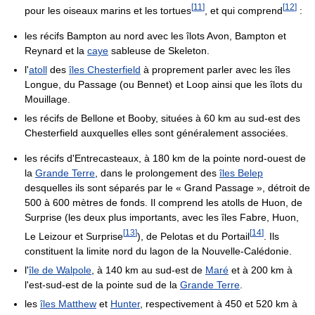
[
11
]
[
12
]
pour les oiseaux marins et les tortues
, et qui comprend
:
les récifs Bampton au nord avec les îlots Avon, Bampton et
Reynard et la
caye
sableuse de Skeleton.
l'
atoll
des
îles Chesterfield
à proprement parler avec les îles
Longue, du Passage (ou Bennet) et Loop ainsi que les îlots du
Mouillage.
les récifs de Bellone et Booby, situées à 60 km au sud-est des
Chesterfield auxquelles elles sont généralement associées.
les récifs d'Entrecasteaux, à 180 km de la pointe nord-ouest de
la
Grande Terre
, dans le prolongement des
îles Belep
desquelles ils sont séparés par le « Grand Passage », détroit de
500 à 600 mètres de fonds. Il comprend les atolls de Huon, de
Surprise (les deux plus importants, avec les îles Fabre, Huon,
[
13
]
[
14
]
Le Leizour et Surprise
), de Pelotas et du Portail
. Ils
constituent la limite nord du lagon de la Nouvelle-Calédonie.
l'
île de Walpole
, à 140 km au sud-est de
Maré
et à 200 km à
l'est-sud-est de la pointe sud de la
Grande Terre
.
les
îles Matthew
et
Hunter
, respectivement à 450 et 520 km à