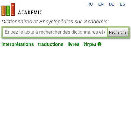
RU
EN
DE
ES
fr-academic.com
Dictionnaires et Encyclopédies sur 'Academic'
Recherche!
interprétations
traductions
livres
Игры ⚽