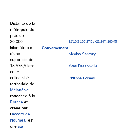
Distante de la
métropole de
près de
20 000
22°16′S
166°27′E
/
-22.267
,
166.45
kilomètres et
Gouvernement
d'une
Nicolas Sarkozy
superficie de
18 575,5 km²,
Yves Dassonville
cette
collectivité
Philippe Gomès
territoriale de
Mélanésie
rattachée à la
France
et
créée par
l'
accord de
Nouméa
, est
dite
sui