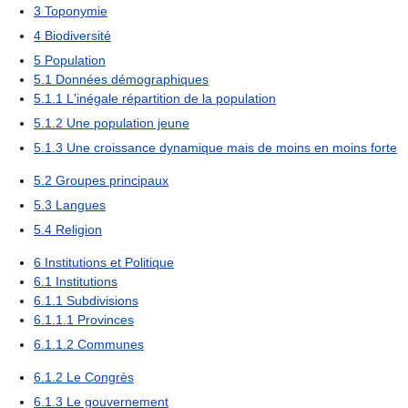
3
Toponymie
4
Biodiversité
5
Population
5.1
Données démographiques
5.1.1
L'inégale répartition de la population
5.1.2
Une population jeune
5.1.3
Une croissance dynamique mais de moins en moins forte
5.2
Groupes principaux
5.3
Langues
5.4
Religion
6
Institutions et Politique
6.1
Institutions
6.1.1
Subdivisions
6.1.1.1
Provinces
6.1.1.2
Communes
6.1.2
Le Congrès
6.1.3
Le gouvernement