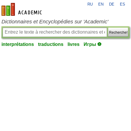
RU
EN
DE
ES
fr-academic.com
Dictionnaires et Encyclopédies sur 'Academic'
Recherche!
interprétations
traductions
livres
Игры ⚽