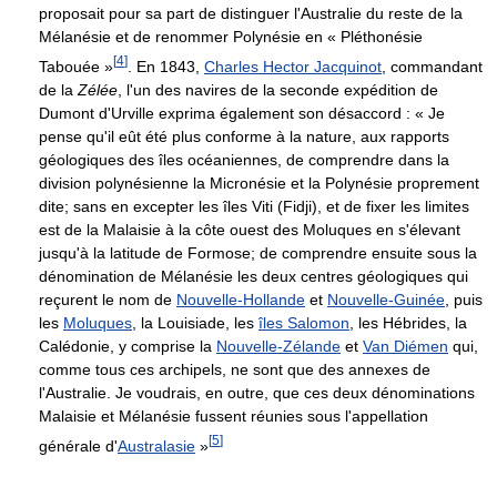
proposait pour sa part de distinguer l'Australie du reste de la
Mélanésie et de renommer Polynésie en « Pléthonésie
[
4
]
Tabouée »
. En 1843,
Charles Hector Jacquinot
, commandant
de la
Zélée
, l'un des navires de la seconde expédition de
Dumont d'Urville exprima également son désaccord : « Je
pense qu'il eût été plus conforme à la nature, aux rapports
géologiques des îles océaniennes, de comprendre dans la
division polynésienne la Micronésie et la Polynésie proprement
dite; sans en excepter les îles Viti (Fidji), et de fixer les limites
est de la Malaisie à la côte ouest des Moluques en s'élevant
jusqu'à la latitude de Formose; de comprendre ensuite sous la
dénomination de Mélanésie les deux centres géologiques qui
reçurent le nom de
Nouvelle-Hollande
et
Nouvelle-Guinée
, puis
les
Moluques
, la Louisiade, les
îles Salomon
, les Hébrides, la
Calédonie, y comprise la
Nouvelle-Zélande
et
Van Diémen
qui,
comme tous ces archipels, ne sont que des annexes de
l'Australie. Je voudrais, en outre, que ces deux dénominations
Malaisie et Mélanésie fussent réunies sous l'appellation
[
5
]
générale d'
Australasie
»