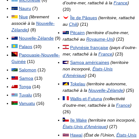
Micronésie
(6)
d’outre-mer, rattaché à la
France
)
Nauru
(7)
(20)
Niue
(librement
Île de Pâques
(territoire, rattaché
associé à la
Nouvelle-
au
Chili
)
(21)
Zélande
)
(8)
Pitcairn
(territoire d’outre-mer,
Nouvelle-Zélande
(9)
rattaché au
Royaume-Uni
)
(22)
Palaos
(10)
Polynésie française
(pays d’outre-
mer, rattaché à la
France
)
(23)
Papouasie-Nouvelle-
Guinée
(11)
Samoa américaines
(territoire
non incorporé,
États-Unis
Salomon
(12)
d’Amérique
)
(24)
Samoa
(13)
Tokelau
(territoire autonome,
Tonga
(14)
rattaché à la
Nouvelle-Zélande
)
(25)
Tuvalu
(15)
Wallis-et-Futuna
(collectivité
Vanuatu
(16)
d’outre-mer, rattachée à la
France
)
(26)
île Wake
(territoire non incorporé,
États-Unis d’Amérique
)
(27)
Hawaï
(État de l'Union,
États-Unis