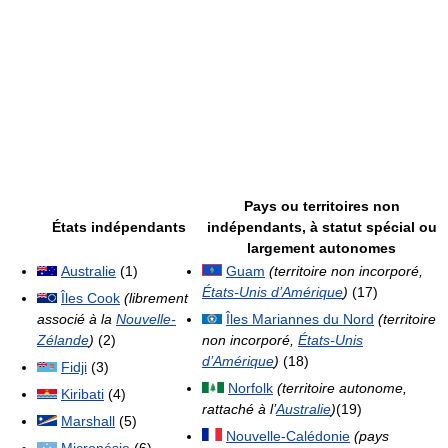
Pays ou territoires non
États indépendants
indépendants, à statut spécial ou
largement autonomes
Australie
(1)
Guam
(territoire non incorporé,
États-Unis d’Amérique
)
(17)
Îles Cook
(librement
associé à la
Nouvelle-
Îles Mariannes du Nord
(territoire
Zélande
)
(2)
non incorporé,
États-Unis
d’Amérique
)
(18)
Fidji
(3)
Norfolk
(territoire autonome,
Kiribati
(4)
rattaché à l’
Australie
)
(19)
Marshall
(5)
Nouvelle-Calédonie
(pays