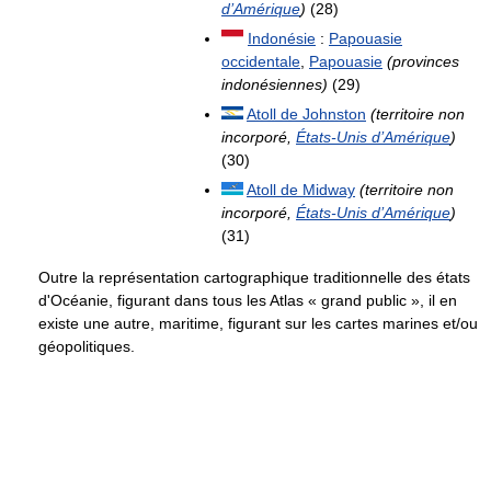
d’Amérique
)
(28)
Indonésie
:
Papouasie
occidentale
,
Papouasie
(provinces
indonésiennes)
(29)
Atoll de Johnston
(territoire non
incorporé,
États-Unis d’Amérique
)
(30)
Atoll de Midway
(territoire non
incorporé,
États-Unis d’Amérique
)
(31)
Outre la représentation cartographique traditionnelle des états
d'Océanie, figurant dans tous les Atlas « grand public », il en
existe une autre, maritime, figurant sur les cartes marines et/ou
géopolitiques.