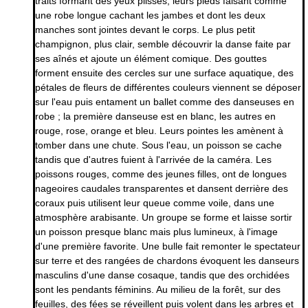
traits formant des yeux plissés, leurs pieds faisant comme
une robe longue cachant les jambes et dont les deux
manches sont jointes devant le corps. Le plus petit
champignon, plus clair, semble découvrir la danse faite par
ses aînés et ajoute un élément comique. Des gouttes
forment ensuite des cercles sur une surface aquatique, des
pétales de fleurs de différentes couleurs viennent se déposer
sur l'eau puis entament un ballet comme des danseuses en
robe ; la première danseuse est en blanc, les autres en
rouge, rose, orange et bleu. Leurs pointes les amènent à
tomber dans une chute. Sous l'eau, un poisson se cache
tandis que d'autres fuient à l'arrivée de la caméra. Les
poissons rouges, comme des jeunes filles, ont de longues
nageoires caudales transparentes et dansent derrière des
coraux puis utilisent leur queue comme voile, dans une
atmosphère arabisante. Un groupe se forme et laisse sortir
un poisson presque blanc mais plus lumineux, à l'image
d'une première favorite. Une bulle fait remonter le spectateur
sur terre et des rangées de chardons évoquent les danseurs
masculins d'une danse cosaque, tandis que des orchidées
sont les pendants féminins. Au milieu de la forêt, sur des
feuilles, des fées se réveillent puis volent dans les arbres et