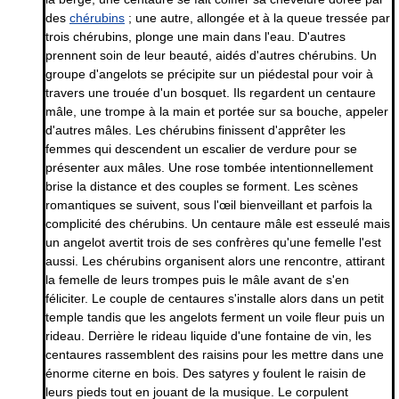
des
chérubins
; une autre, allongée et à la queue tressée par
trois chérubins, plonge une main dans l'eau. D'autres
prennent soin de leur beauté, aidés d'autres chérubins. Un
groupe d'angelots se précipite sur un piédestal pour voir à
travers une trouée d'un bosquet. Ils regardent un centaure
mâle, une trompe à la main et portée sur sa bouche, appeler
d'autres mâles. Les chérubins finissent d'apprêter les
femmes qui descendent un escalier de verdure pour se
présenter aux mâles. Une rose tombée intentionnellement
brise la distance et des couples se forment. Les scènes
romantiques se suivent, sous l'œil bienveillant et parfois la
complicité des chérubins. Un centaure mâle est esseulé mais
un angelot avertit trois de ses confrères qu'une femelle l'est
aussi. Les chérubins organisent alors une rencontre, attirant
la femelle de leurs trompes puis le mâle avant de s'en
féliciter. Le couple de centaures s'installe alors dans un petit
temple tandis que les angelots ferment un voile fleur puis un
rideau. Derrière le rideau liquide d'une fontaine de vin, les
centaures rassemblent des raisins pour les mettre dans une
énorme citerne en bois. Des satyres y foulent le raisin de
leurs pieds tout en jouant de la musique. Le corpulent