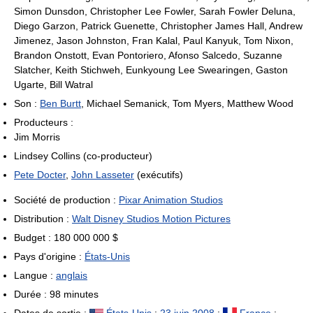
Simon Dunsdon, Christopher Lee Fowler, Sarah Fowler Deluna,
Diego Garzon, Patrick Guenette, Christopher James Hall, Andrew
Jimenez, Jason Johnston, Fran Kalal, Paul Kanyuk, Tom Nixon,
Brandon Onstott, Evan Pontoriero, Afonso Salcedo, Suzanne
Slatcher, Keith Stichweh, Eunkyoung Lee Swearingen, Gaston
Ugarte, Bill Watral
Son :
Ben Burtt
, Michael Semanick, Tom Myers, Matthew Wood
Producteurs :
Jim Morris
Lindsey Collins (co-producteur)
Pete Docter
,
John Lasseter
(exécutifs)
Société de production :
Pixar Animation Studios
Distribution :
Walt Disney Studios Motion Pictures
Budget : 180 000 000 $
Pays d'origine :
États-Unis
Langue :
anglais
Durée : 98 minutes
Dates de sortie :
États-Unis
:
23
juin
2008
;
France
: