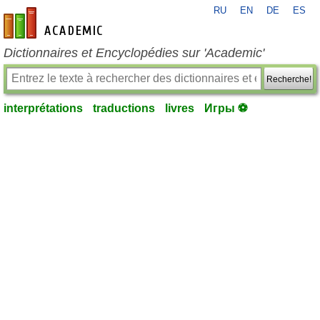
RU
EN
DE
ES
fr-academic.com
Dictionnaires et Encyclopédies sur 'Academic'
Recherche!
interprétations
traductions
livres
Игры ⚽