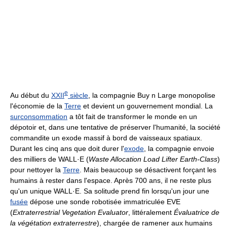
e
Au début du
XXII
siècle
, la compagnie Buy n Large monopolise
l'économie de la
Terre
et devient un gouvernement mondial. La
surconsommation
a tôt fait de transformer le monde en un
dépotoir et, dans une tentative de préserver l'humanité, la société
commandite un exode massif à bord de vaisseaux spatiaux.
Durant les cinq ans que doit durer l'
exode
, la compagnie envoie
des milliers de WALL·E (
Waste Allocation Load Lifter Earth-Class
)
pour nettoyer la
Terre
. Mais beaucoup se désactivent forçant les
humains à rester dans l'espace. Après 700 ans, il ne reste plus
qu'un unique WALL·E. Sa solitude prend fin lorsqu'un jour une
fusée
dépose une sonde robotisée immatriculée EVE
(
Extraterrestrial Vegetation Evaluator
, littéralement
Évaluatrice de
la végétation extraterrestre
), chargée de ramener aux humains