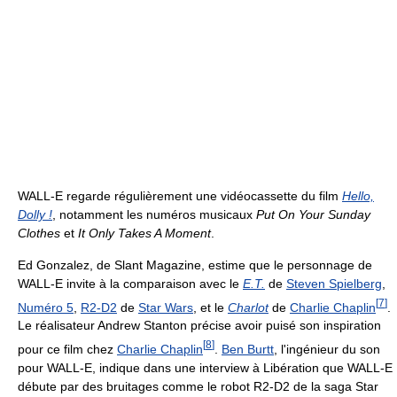
WALL-E regarde régulièrement une vidéocassette du film
Hello,
Dolly !
, notamment les numéros musicaux
Put On Your Sunday
Clothes
et
It Only Takes A Moment
.
Ed Gonzalez, de Slant Magazine, estime que le personnage de
WALL-E invite à la comparaison avec le
E.T.
de
Steven Spielberg
,
[
7
]
Numéro 5
,
R2-D2
de
Star Wars
, et le
Charlot
de
Charlie Chaplin
.
Le réalisateur Andrew Stanton précise avoir puisé son inspiration
[
8
]
pour ce film chez
Charlie Chaplin
.
Ben Burtt
, l'ingénieur du son
pour WALL-E, indique dans une interview à Libération que WALL-E
débute par des bruitages comme le robot R2-D2 de la saga Star