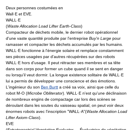
Deux personnes costumées en
Wall·E et EVE.
WALL·E
(
Waste Allocation Load Lifter Earth-Class
)
Compacteur de déchets mobile, le dernier robot opérationnel
d'une vaste quantité produite par l'entreprise
Buy'n Large
pour
ramasser et compacter les déchets accumulés par les humains.
WALL·E fonctionne à l'énergie solaire et remplace constamment
ses pièces usagées par d'autres récupérées sur des robots
WALL·E hors d'usage. Il peut rétracter ses membres et sa tête
dans son corps pour former un cube quand il se sent en danger
ou lorsqu'il veut dormir. La longue existence solitaire de WALL·E
lui a permis de développer une conscience et des émotions.
L'ingénieur du son
Ben Burtt
a créé sa voix, ainsi que celle du
robot M-O (
Microbe Obliterator
). WALL·E n'est qu'une déclinaison
de nombreux engins de compactage car lors des scènes se
déroulant dans les soutes du vaisseau spatial, on peut voir deux
énormes robots avec l'inscription "WALL·A"(
Waste Allocation Load
Lifter Axiom-Class
).
EVE
(
Extraterrestrial Vegetation Evaluator
— Évaluatrice de végétation