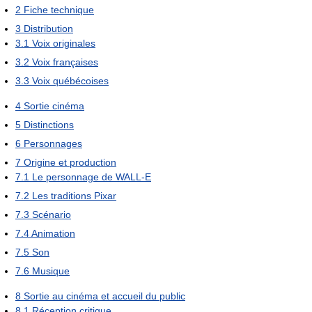
2
Fiche technique
3
Distribution
3.1
Voix originales
3.2
Voix françaises
3.3
Voix québécoises
4
Sortie cinéma
5
Distinctions
6
Personnages
7
Origine et production
7.1
Le personnage de WALL-E
7.2
Les traditions Pixar
7.3
Scénario
7.4
Animation
7.5
Son
7.6
Musique
8
Sortie au cinéma et accueil du public
8.1
Réception critique