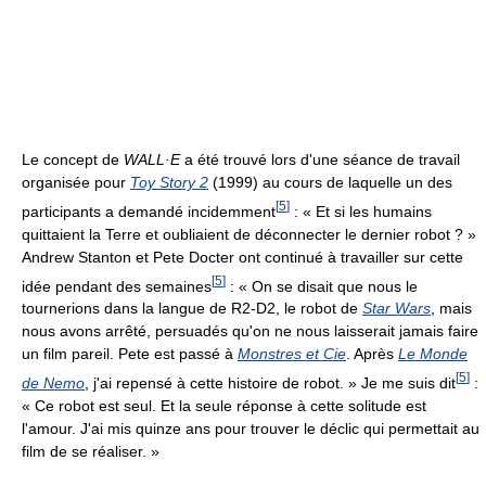
Le concept de
WALL·E
a été trouvé lors d'une séance de travail
organisée pour
Toy Story 2
(1999) au cours de laquelle un des
[
5
]
participants a demandé incidemment
: « Et si les humains
quittaient la Terre et oubliaient de déconnecter le dernier robot ? »
Andrew Stanton et Pete Docter ont continué à travailler sur cette
[
5
]
idée pendant des semaines
: « On se disait que nous le
tournerions dans la langue de R2-D2, le robot de
Star Wars
, mais
nous avons arrêté, persuadés qu'on ne nous laisserait jamais faire
un film pareil. Pete est passé à
Monstres et Cie
. Après
Le Monde
[
5
]
de Nemo
, j'ai repensé à cette histoire de robot. » Je me suis dit
:
« Ce robot est seul. Et la seule réponse à cette solitude est
l'amour. J'ai mis quinze ans pour trouver le déclic qui permettait au
film de se réaliser. »