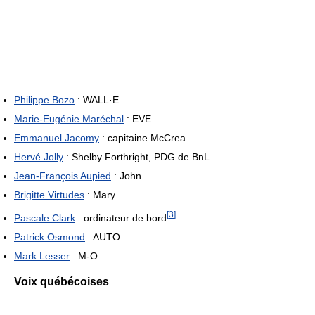
Philippe Bozo
: WALL·E
Marie-Eugénie Maréchal
: EVE
Emmanuel Jacomy
: capitaine McCrea
Hervé Jolly
: Shelby Forthright, PDG de BnL
Jean-François Aupied
: John
Brigitte Virtudes
: Mary
[
3
]
Pascale Clark
: ordinateur de bord
Patrick Osmond
: AUTO
Mark Lesser
: M-O
Voix québécoises