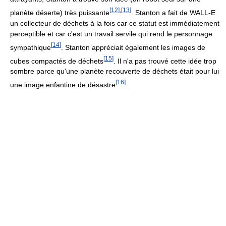
[
12
]
,
[
13
]
planète déserte) très puissante
. Stanton a fait de WALL-E
un collecteur de déchets à la fois car ce statut est immédiatement
perceptible et car c'est un travail servile qui rend le personnage
[
14
]
sympathique
. Stanton appréciait également les images de
[
15
]
cubes compactés de déchets
. Il n'a pas trouvé cette idée trop
sombre parce qu'une planète recouverte de déchets était pour lui
[
16
]
une image enfantine de désastre
.