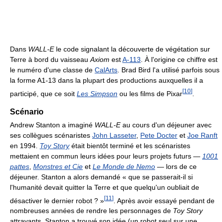
Dans
WALL-E
le code signalant la découverte de végétation sur
Terre à bord du vaisseau
Axiom
est
A-113
. À l'origine ce chiffre est
le numéro d'une classe de
CalArts
. Brad Bird l'a utilisé parfois sous
la forme A1-13 dans la plupart des productions auxquelles il a
[
10
]
participé, que ce soit
Les Simpson
ou les films de Pixar
.
Scénario
Andrew Stanton a imaginé
WALL-E
au cours d'un déjeuner avec
ses collègues scénaristes
John Lasseter
,
Pete Docter
et
Joe Ranft
en 1994.
Toy Story
était bientôt terminé et les scénaristes
mettaient en commun leurs idées pour leurs projets futurs ―
1001
pattes
,
Monstres et Cie
et
Le Monde de Nemo
― lors de ce
déjeuner. Stanton a alors demandé « que se passerait-il si
l'humanité devait quitter la Terre et que quelqu'un oubliait de
[
11
]
désactiver le dernier robot ? »
. Après avoir essayé pendant de
nombreuses années de rendre les personnages de
Toy Story
attrayants, Stanton a trouvé son idée (un robot seul sur une