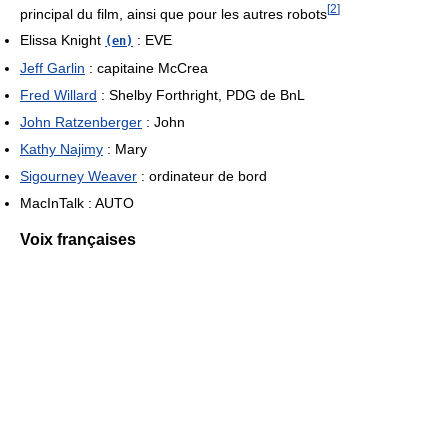
[
2
]
principal du film, ainsi que pour les autres robots
Elissa Knight
: EVE
(en)
Jeff Garlin
: capitaine McCrea
Fred Willard
: Shelby Forthright, PDG de BnL
John Ratzenberger
: John
Kathy Najimy
: Mary
Sigourney Weaver
: ordinateur de bord
MacInTalk : AUTO
Voix françaises