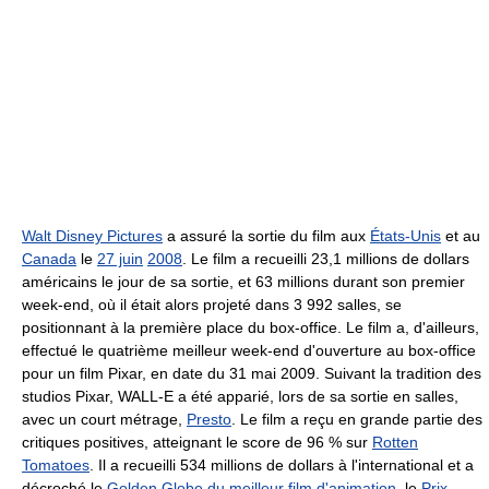
Walt Disney Pictures
a assuré la sortie du film aux
États-Unis
et au
Canada
le
27 juin
2008
. Le film a recueilli 23,1 millions de dollars
américains le jour de sa sortie, et 63 millions durant son premier
week-end, où il était alors projeté dans 3 992 salles, se
positionnant à la première place du box-office. Le film a, d'ailleurs,
effectué le quatrième meilleur week-end d'ouverture au box-office
pour un film Pixar, en date du 31 mai 2009. Suivant la tradition des
studios Pixar, WALL-E a été apparié, lors de sa sortie en salles,
avec un court métrage,
Presto
. Le film a reçu en grande partie des
critiques positives, atteignant le score de 96 % sur
Rotten
Tomatoes
. Il a recueilli 534 millions de dollars à l'international et a
décroché le
Golden Globe du meilleur film d'animation
, le
Prix