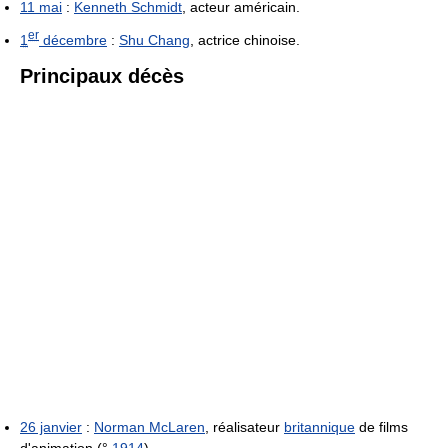
11 mai
:
Kenneth Schmidt
, acteur américain.
er
1
décembre
:
Shu Chang
, actrice chinoise.
Principaux décès
26 janvier
:
Norman McLaren
, réalisateur
britannique
de films
d'animation (°
1914
)