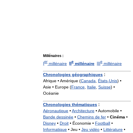
Millénaires :
er
e
e
I
millénaire
II
millénaire
III
millénaire
Chronologies géographiques
:
Afrique • Amérique (
Canada
,
États-Unis
) •
Asie • Europe (
France
,
Italie
,
Suisse
) •
Océanie
Chronologies thématiques
:
Aéronautique
•
Architecture
•
Automobile •
Bande dessinée
•
Chemins de fer
•
Cinéma
•
Disney
•
Droit
•
Économie •
Football
•
Informatique
•
Jeu •
Jeu vidéo
•
Littérature
•