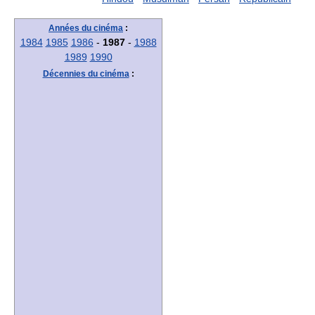
Années du cinéma
:
1984
1985
1986
-
1987
-
1988
1989
1990
Décennies du cinéma
: