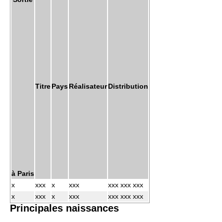
Titre
Pays
Réalisateur
Distribution
à Paris
x
xxx
x
xxx
xxx xxx xxx
x
xxx
x
xxx
xxx xxx xxx
Principales naissances