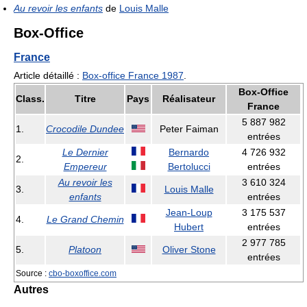
Au revoir les enfants
de
Louis Malle
Box-Office
France
Article détaillé :
Box-office France 1987
.
Box-Office
Class.
Titre
Pays
Réalisateur
France
5 887 982
1.
Crocodile Dundee
Peter Faiman
entrées
Le Dernier
Bernardo
4 726 932
2.
Empereur
Bertolucci
entrées
Au revoir les
3 610 324
3.
Louis Malle
enfants
entrées
Jean-Loup
3 175 537
4.
Le Grand Chemin
Hubert
entrées
2 977 785
5.
Platoon
Oliver Stone
entrées
Source :
cbo-boxoffice.com
Autres