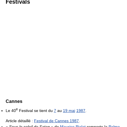
Festivals
Cannes
e
Le 40
Festival se tient du
7
au
19 mai
1987
.
Article détaillé :
Festival de Cannes 1987
.
«
Sous le soleil de Satan
» de
Maurice Pialat
remporte la
Palme