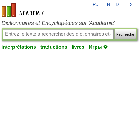
RU
EN
DE
ES
fr-academic.com
Dictionnaires et Encyclopédies sur 'Academic'
Recherche!
interprétations
traductions
livres
Игры ⚽