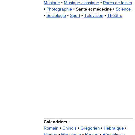
Musique
•
Musique classique
•
Parcs de loisirs
•
Photographie
•
Santé et médecine •
Science
•
Sociologie
•
Sport
•
Télévision
•
Théâtre
Calendriers :
Romain
•
Chinois
•
Grégorien
•
Hébraïque
•
Hindou
•
Musulman
•
Persan
•
Républicain