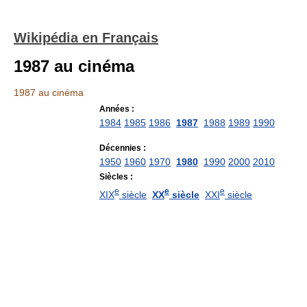
Wikipédia en Français
1987 au cinéma
1987 au cinéma
Années :
1984
1985
1986
1987
1988
1989
1990
Décennies :
1950
1960
1970
1980
1990
2000
2010
Siècles :
e
e
e
XIX
siècle
XX
siècle
XXI
siècle