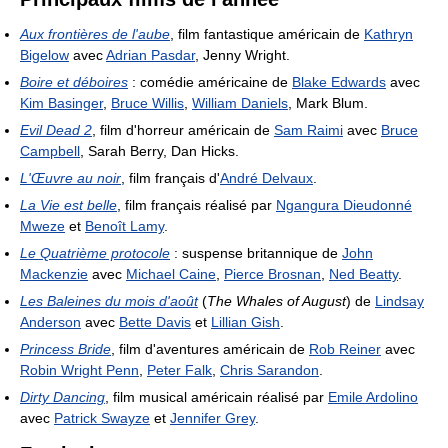
Aux frontières de l'aube
, film fantastique américain de
Kathryn
Bigelow
avec
Adrian Pasdar
, Jenny Wright.
Boire et déboires
: comédie américaine de
Blake Edwards
avec
Kim Basinger
,
Bruce Willis
,
William Daniels
, Mark Blum.
Evil Dead 2
, film d'horreur américain de
Sam Raimi
avec
Bruce
Campbell
, Sarah Berry, Dan Hicks.
L'Œuvre au noir
, film français d'
André Delvaux
.
La Vie est belle
, film français réalisé par
Ngangura Dieudonné
Mweze
et
Benoît Lamy
.
Le Quatrième protocole
: suspense britannique de
John
Mackenzie
avec
Michael Caine
,
Pierce Brosnan
,
Ned Beatty
.
Les Baleines du mois d'août
(
The Whales of August
) de
Lindsay
Anderson
avec
Bette Davis
et
Lillian Gish
.
Princess Bride
, film d'aventures américain de
Rob Reiner
avec
Robin Wright Penn
,
Peter Falk
,
Chris Sarandon
.
Dirty Dancing
, film musical américain réalisé par
Emile Ardolino
avec
Patrick Swayze
et
Jennifer Grey
.