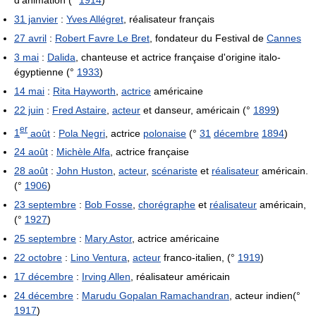
31 janvier
:
Yves Allégret
, réalisateur français
27 avril
:
Robert Favre Le Bret
, fondateur du Festival de
Cannes
3 mai
:
Dalida
, chanteuse et actrice française d'origine italo-
égyptienne (°
1933
)
14 mai
:
Rita Hayworth
,
actrice
américaine
22 juin
:
Fred Astaire
,
acteur
et danseur, américain (°
1899
)
er
1
août
:
Pola Negri
, actrice
polonaise
(°
31
décembre
1894
)
24 août
:
Michèle Alfa
, actrice française
28 août
:
John Huston
,
acteur
,
scénariste
et
réalisateur
américain.
(°
1906
)
23 septembre
:
Bob Fosse
,
chorégraphe
et
réalisateur
américain,
(°
1927
)
25 septembre
:
Mary Astor
, actrice américaine
22 octobre
:
Lino Ventura
,
acteur
franco-italien, (°
1919
)
17 décembre
:
Irving Allen
, réalisateur américain
24 décembre
:
Marudu Gopalan Ramachandran
, acteur indien(°
1917
)