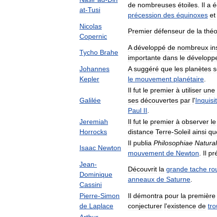
de
nombreuses
étoiles
.
Il
a
é
at
-
Tusi
précession
des
équinoxes
et
Nicolas
Premier
défenseur
de
la
théo
Copernic
A
développé
de
nombreux
in
Tycho
Brahe
importante
dans
le
développ
Johannes
A
suggéré
que
les
planètes
s
Kepler
le
mouvement
planétaire
.
Il
fut
le
premier
à
utiliser
une
Galilée
ses
découvertes
par
l
'
Inquisi
Paul
II
.
Jeremiah
Il
fut
le
premier
à
observer
le
Horrocks
distance
Terre
-
Soleil
ainsi
qu
Il
publia
Philosophiae
Natural
Isaac
Newton
mouvement
de
Newton
.
Il
pré
Jean
-
Découvrit
la
grande
tache
ro
Dominique
anneaux
de
Saturne
.
Cassini
Pierre
-
Simon
Il
démontra
pour
la
première
de
Laplace
conjecturer
l
'
existence
de
tr