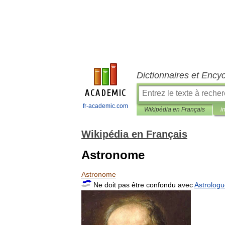
Dictionnaires et Ency
fr-academic.com
Wikipédia en Français
i
Wikipédia en Français
Astronome
Astronome
Ne
doit
pas
être
confondu
avec
Astrolog