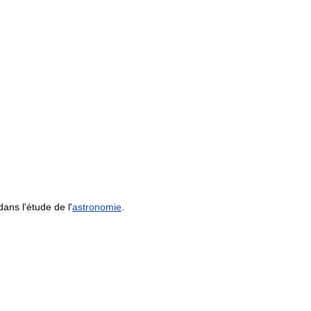
dans
l
'
étude
de
l
'
astronomie
.