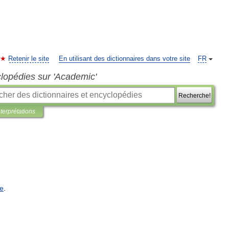
Retenir le site
En utilisant des dictionnaires dans votre site
FR
clopédies sur 'Academic'
Recherche!
nterprétations
ue
.