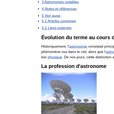
3
Astronomes
notables
4
Notes
et
références
5
Voir
aussi
5
.
1
Articles
connexes
5
.
2
Liens
externes
Évolution
du
terme
au
cours
Historiquement
,
l
'
astronomie
consistait
princ
phénomène
vus
dans
le
ciel
,
alors
que
l
'
astr
lois
physique
.
De
nos
jours
,
cette
distinction
La
profession
d
'
astronome