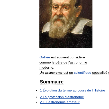
Galilée
est
souvent
considéré
comme
le
père
de
l
'
astronomie
moderne
.
Un
astronome
est
un
scientifique
spécialisé
Sommaire
1
Évolution
du
terme
au
cours
de
l
'
Histoire
2
La
profession
d
'
astronome
2
.
1
L
'
astronomie
amateur