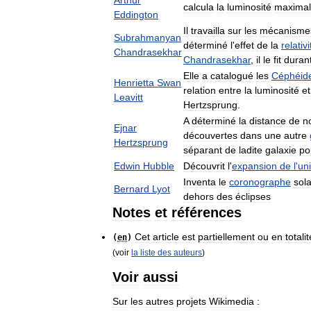
Arthur
calcula
la
luminosité
maxima
Eddington
Il
travailla
sur
les
mécanisme
Subrahmanyan
déterminé
l
'
effet
de
la
relativi
Chandrasekhar
Chandrasekhar
,
il
le
fit
duran
Elle
a
catalogué
les
Céphéid
Henrietta
Swan
relation
entre
la
luminosité
et
Leavitt
Hertzsprung
.
A
déterminé
la
distance
de
n
Ejnar
découvertes
dans
une
autre
Hertzsprung
séparant
de
ladite
galaxie
po
Edwin
Hubble
Découvrit
l
'
expansion
de
l
'
un
Inventa
le
coronographe
sola
Bernard
Lyot
dehors
des
éclipses
Notes
et
références
Cet
article
est
partiellement
ou
en
totalit
(
en
)
(
voir
la
liste
des
auteurs
)
Voir
aussi
Sur
les
autres
projets
Wikimedia
: