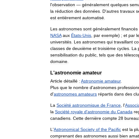
l
'
observation
—
généralement
quelques
sem
la
réduction
des
données
.
D
'
autres
travaux
s
est
entièrement
automatisé
.
Les
astronomes
sont
généralement
financés
NASA
aux
États
-
Unis
,
par
exemple
) ;
et
par
l
universités
.
Les
astronomes
qui
travaillant
c
classes
de
deuxième
et
troisième
cycles
.
La
sensibilisation
du
public
,
tels
que
des
télesco
domaine
.
L
'
astronomie
amateur
Article
détaillé
:
Astronomie
amateur
.
Plus
que
le
nombre
d
'
astronomes
profession
d
'
astronomes
amateurs
répartis
dans
des
cl
La
Société
astronomique
de
France
,
l
'
Associ
la
Société
royale
d
'
astronomie
du
Canada
re
canadiens
.
Cette
dernière
compte
28
bureau
L
'
Astronomical
Society
of
the
Pacific
est
la
pl
comprenant
des
astronomes
aussi
bien
amat