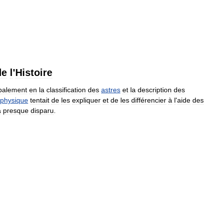
de
l
'
Histoire
ipalement
en
la
classification
des
astres
et
la
description
des
ophysique
tentait
de
les
expliquer
et
de
les
différencier
à
l
'
aide
des
a
presque
disparu
.