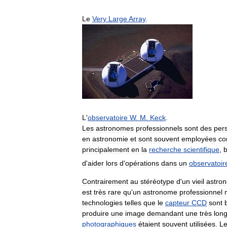
Le
Very
Large
Array
.
L
'
observatoire
W
.
M
.
Keck
.
Les
astronomes
professionnels
sont
des
per
en
astronomie
et
sont
souvent
employées
c
principalement
en
la
recherche
scientifique
,
b
d
'
aider
lors
d
'
opérations
dans
un
observatoir
Contrairement
au
stéréotype
d
'
un
vieil
astro
est
très
rare
qu
'
un
astronome
professionnel
technologies
telles
que
le
capteur
CCD
sont
produire
une
image
demandant
une
très
lon
photographiques
étaient
souvent
utilisées
.
L