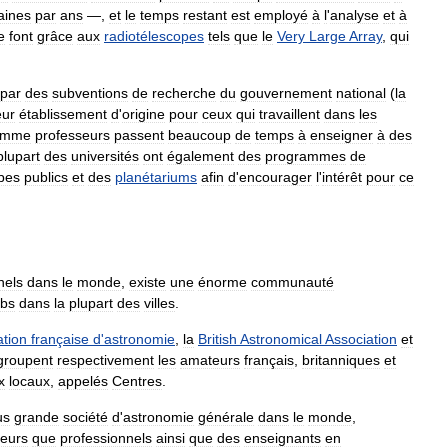
aines
par
ans
—,
et
le
temps
restant
est
employé
à
l
'
analyse
et
à
e
font
grâce
aux
radiotélescopes
tels
que
le
Very
Large
Array
,
qui
par
des
subventions
de
recherche
du
gouvernement
national
(
la
eur
établissement
d
'
origine
pour
ceux
qui
travaillent
dans
les
omme
professeurs
passent
beaucoup
de
temps
à
enseigner
à
des
plupart
des
universités
ont
également
des
programmes
de
pes
publics
et
des
planétariums
afin
d
'
encourager
l
'
intérêt
pour
ce
nels
dans
le
monde
,
existe
une
énorme
communauté
ubs
dans
la
plupart
des
villes
.
ation
française
d
'
astronomie
,
la
British
Astronomical
Association
et
groupent
respectivement
les
amateurs
français
,
britanniques
et
x
locaux
,
appelés
Centres
.
us
grande
société
d
'
astronomie
générale
dans
le
monde
,
eurs
que
professionnels
ainsi
que
des
enseignants
en