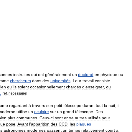
sonnes
instruites
qui
ont
généralement
un
doctorat
en
physique
ou
omme
chercheurs
dans
des
universités
.
Leur
travail
consiste
ien
qu
'
ils
soient
occasionnellement
chargés
d
'
enseigner
,
ou
[
réf
.
nécessaire
]
e
.
nome
regardant
à
travers
son
petit
télescope
durant
tout
la
nuit
,
il
moderne
utilise
un
oculaire
sur
un
grand
télescope
.
Des
bien
plus
communes
.
Ceux
-
ci
sont
entre
autres
utilisés
pour
gue
pose
.
Avant
l
'
apparition
des
CCD
,
les
plaques
es
astronomes
modernes
passent
un
temps
relativement
court
à