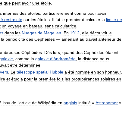
le
que
peut
avoir
une
étoile
.
s
internes
des
étoiles
,
particulièrement
connu
pour
avoir
té
restreinte
sur
les
étoiles
.
Il
fut
le
premier
à
calculer
la
limite
de
t
un
voyage
en
bateau
,
sans
calculatrice
.
es
dans
les
Nuages
de
Magellan
.
En
1912
,
elle
découvrit
le
la
périodicité
des
Céphéides
—
amenant
au
travail
antérieur
de
ombreuses
Céphéides
.
Dès
lors
,
quand
des
Céphéides
étaient
galaxie
,
comme
la
galaxie
d
'
Andromède
,
la
distance
nous
uvait
être
déterminée
.
ivers
.
Le
télescope
spatial
Hubble
a
été
nommé
en
son
honneur
.
ire
et
étudia
pour
la
première
fois
les
protubérances
solaires
en
é
issu
de
l
’
article
de
Wikipédia
en
anglais
intitulé
«
Astronomer
»