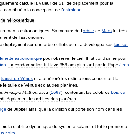
galement
calculé
la
valeur
de
51
"
de
déplacement
pour
la
a
contribué
à
la
conception
de
l
'
astrolabe
.
rie
héliocentrique
.
struments
astronomiques
.
Sa
mesure
de
l
'
orbite
de
Mars
fut
très
ement
de
l
'
astronomie
.
e
déplaçaient
sur
une
orbite
elliptique
et
a
développé
ses
lois
sur
lunette
astronomique
pour
observer
le
ciel
.
Il
fut
condamné
pour
tion
.
La
condamnation
fut
levé
359
ans
plus
tard
par
le
Pape
Jean
transit
de
Vénus
et
a
amélioré
les
estimations
concernant
la
e
le
taille
de
Vénus
et
d
'
autres
planètes
.
is
Principia
Mathematica
(
1687
),
contenant
les
célèbres
Lois
du
dit
également
les
orbites
des
planètes
.
uge
de
Jupiter
ainsi
que
la
division
qui
porte
son
nom
dans
les
fois
la
stabilité
dynamique
du
système
solaire
,
et
fut
le
premier
à
ous
noirs
.