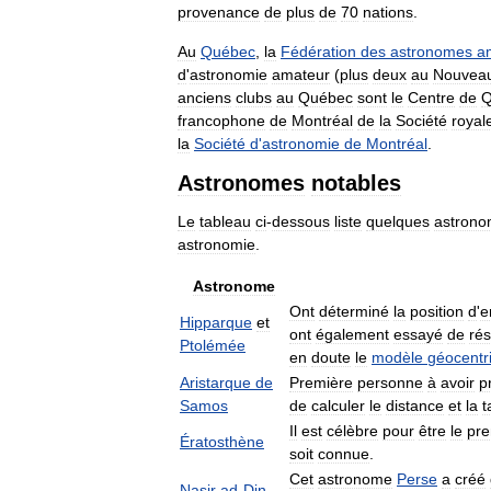
provenance
de
plus
de
70
nations
.
Au
Québec
,
la
Fédération
des
astronomes
a
d
'
astronomie
amateur
(
plus
deux
au
Nouvea
anciens
clubs
au
Québec
sont
le
Centre
de
Q
francophone
de
Montréal
de
la
Société
royal
la
Société
d
'
astronomie
de
Montréal
.
Astronomes
notables
Le
tableau
ci
-
dessous
liste
quelques
astron
astronomie
.
Astronome
Ont
déterminé
la
position
d
'
e
Hipparque
et
ont
également
essayé
de
ré
Ptolémée
en
doute
le
modèle
géocentr
Aristarque
de
Première
personne
à
avoir
p
Samos
de
calculer
le
distance
et
la
t
Il
est
célèbre
pour
être
le
pre
Ératosthène
soit
connue
.
Cet
astronome
Perse
a
créé
Nasir
ad
-
Din