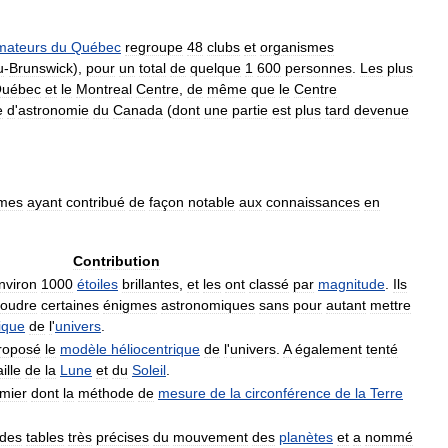
mateurs
du
Québec
regroupe
48
clubs
et
organismes
u
-
Brunswick
),
pour
un
total
de
quelque
1
600
personnes
.
Les
plus
uébec
et
le
Montreal
Centre
,
de
même
que
le
Centre
e
d
'
astronomie
du
Canada
(
dont
une
partie
est
plus
tard
devenue
omes
ayant
contribué
de
façon
notable
aux
connaissances
en
Contribution
nviron
1000
étoiles
brillantes
,
et
les
ont
classé
par
magnitude
.
Ils
soudre
certaines
énigmes
astronomiques
sans
pour
autant
mettre
ique
de
l
'
univers
.
roposé
le
modèle
héliocentrique
de
l
'
univers
.
A
également
tenté
aille
de
la
Lune
et
du
Soleil
.
mier
dont
la
méthode
de
mesure
de
la
circonférence
de
la
Terre
des
tables
très
précises
du
mouvement
des
planètes
et
a
nommé