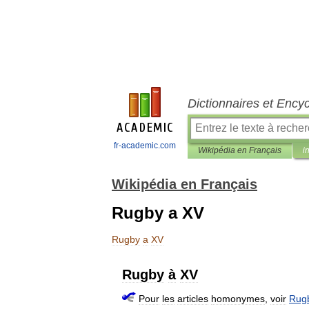
Dictionnaires et Ency
fr-academic.com
Wikipédia en Français
i
Wikipédia en Français
Rugby a XV
Rugby
a
XV
Rugby
à
XV
Pour
les
articles
homonymes
,
voir
Rug