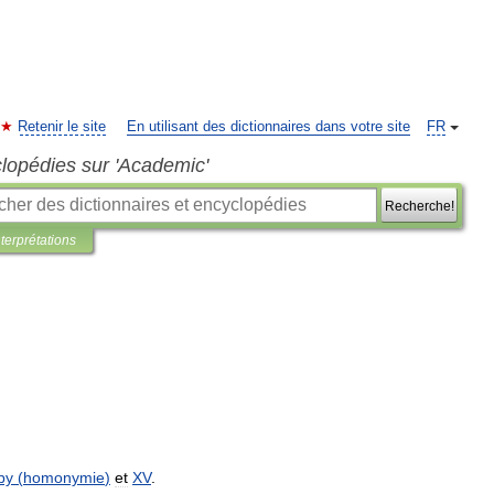
Retenir le site
En utilisant des dictionnaires dans votre site
FR
clopédies sur 'Academic'
Recherche!
nterprétations
by
(
homonymie
)
et
XV
.