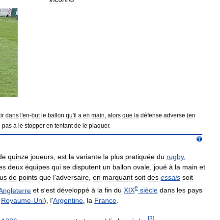
ir
dans
l
'
en
-
but
le
ballon
qu
'
il
a
en
main
,
alors
que
la
défense
adverse
(
en
e
pas
à
le
stopper
en
tentant
de
le
plaquer
.
de
quinze
joueurs
,
est
la
variante
la
plus
pratiquée
du
rugby
,
es
deux
équipes
qui
se
disputent
un
ballon
ovale
,
joué
à
la
main
et
lus
de
points
que
l
'
adversaire
,
en
marquant
soit
des
essais
soit
e
Angleterre
et
s
'
est
développé
à
la
fin
du
XIX
siècle
dans
les
pays
,
Royaume
-
Uni
),
l
'
Argentine
,
la
France
.
[
3
]