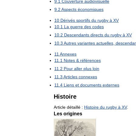
9
.
1
Couverture
audiovisuelle
9
.
2
Aspects
économiques
10
Dérivés
sportifs
du
rugby
à
XV
10
.
1
La
guerre
des
codes
10
.
2
Descendants
directs
du
rugby
à
XV
10
.
3
Autres
variantes
actuelles
,
descendan
11
Annexes
11
.
1
Notes
&
références
11
.
2
Pour
aller
plus
loin
11
.
3
Articles
connexes
11
.
4
Liens
et
documents
externes
Histoire
Article
détaillé
:
Histoire
du
rugby
à
XV
.
Les
origines