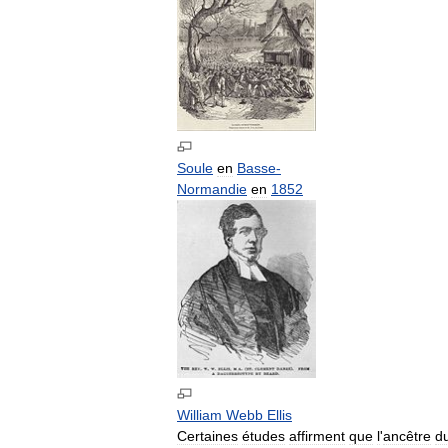
Soule
en
Basse
-
Normandie
en
1852
William
Webb
Ellis
Certaines
études
affirment
que
l
'
ancêtre
d