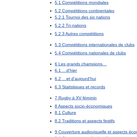
5
.
1
Compétitions
mondiales
5
.
2
Compétitions
continentales
5
.
2
.
1
Tournoi
des
six
nations
5
.
2
.
2
Tri
-
nations
5
.
2
.
3
Autres
compétitions
5
.
3
Compétitions
internationales
de
clubs
5
.
4
Compétitions
nationales
de
clubs
6
Les
grands
champions
…
6
.
1
…
d
’
hier
6
.
2
…
et
d
'
aujourd
'
hui
6
.
3
Statistiques
et
records
7
Rugby
à
XV
féminin
8
Aspects
socio
-
économiques
8
.
1
Culture
8
.
2
Traditions
et
aspects
festifs
9
Couverture
audiovisuelle
et
aspects
éco