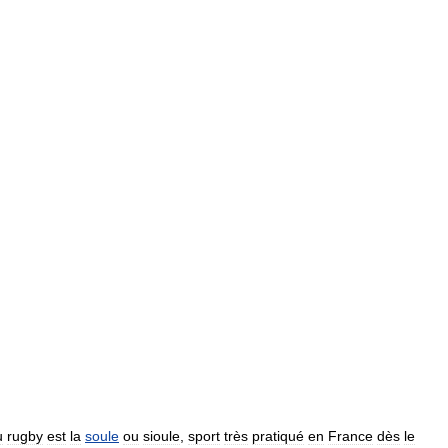
u
rugby
est
la
soule
ou
sioule
,
sport
très
pratiqué
en
France
dès
le