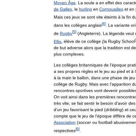
Moyen
Âge
.
La
soule
a
en
effet
des
caract
de
Galles
,
le
hurling
en
Cornouailles
et
en
Mais
ces
jeux
se
sont
vite
éteints
à
la
fin
d
[
4
]
dans
les
collèges
anglais
.
La
variante
or
[
5
]
de
Rugby
(
Angleterre
).
La
légende
veut
[
Ellis
,
élève
de
ce
collège
(
la
Rugby
School
de
but
adverse
alors
que
la
tradition
est
de
plus
complexes
.
Les
collèges
britanniques
de
l
'
époque
prat
a
ses
propres
règles
et
le
jeu
au
pied
et
à
à
la
main
le
ballon
,
dans
une
phase
de
jeu
collège
de
Rugby
.
Mais
avec
l
'
apparition
d
rencontres
sportives
vont
devenir
possible
On
voit
ainsi
dans
les
premières
rencontre
très
vite
,
se
fait
sentir
le
besoin
d
'
avoir
des
d
'
un
jeu
favorisant
le
pied
(
dribbling
)
et
ce
compte
que
le
jeu
de
l
'
époque
diffère
de
ce
Association
(
soccer
ou
football
abusivemen
[
6
]
respectives
.