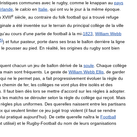
éristiques
communes
avec
le
rugby
,
comme
le
knappan
au
pays
Irlande
,
le
calcio
en
Italie
,
qui
ont
vu
le
jour
à
la
même
époque
.
e
u
XVIII
siècle
,
au
contraire
du
folk
football
qui
a
trouvé
refuge
iginale
a
été
inventée
sur
le
terrain
du
principal
collège
de
la
ville
qu
'
au
cours
d
'
une
partie
de
football
à
la
mi
-
1823
,
William
Webb
5
]
)
et
futur
pasteur
,
porte
dans
ses
bras
le
ballon
derrière
la
ligne
le
pousser
au
pied
.
En
réalité
,
les
origines
du
rugby
sont
bien
iquent
chacun
un
jeu
de
ballon
dérivé
de
la
soule
.
Chaque
collège
la
main
sont
fréquents
.
Le
geste
de
William
Webb
Ellis
,
de
garder
qui
ne
le
permet
pas
,
a
fait
progressivement
évoluer
la
règle
du
u
chemin
de
fer
,
les
collèges
ne
vont
plus
être
isolés
et
des
s
.
Il
faut
bien
dès
lors
se
mettre
d
'
accord
sur
les
règles
à
adopter
.
s
les
matchs
se
dérouler
selon
la
règle
du
collège
qui
reçoit
.
Mais
règles
plus
uniformes
.
Des
querelles
naissent
entre
les
partisans
ux
qui
veulent
limiter
ce
jeu
jugé
trop
violent
(
il
faut
se
rendre
lui
pratiqué
aujourd
'
hui
).
De
cette
querelle
naîtra
le
Football
t
utilisé
)
et
le
Rugby
-
Football
du
nom
de
leurs
organisations