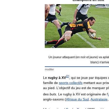
Un
joueur
attaquant
(
en
noir
et
jaune
)
va
aplat
blanc
)
n
'
arriv
modifier
[
2
]
Le
rugby
à
XV
,
qui
se
joue
par
équipes
famille
de
sports
collectifs
mettant
aux
pris
au
pied
.
L
'
objectif
du
jeu
est
de
marquer
p
des
buts
.
Le
rugby
à
XV
est
originaire
de
l
'
anglo
-
saxons
(
Afrique
du
Sud
,
Australasie