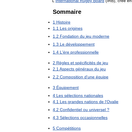
L
'
International
Rugby
Board
(
IRB
),
créé
en
Sommaire
1
Histoire
1
.
1
Les
origines
1
.
2
Fondation
du
jeu
moderne
1
.
3
Le
développement
1
.
4
L
'
ère
professionnelle
2
Règles
et
spécificités
de
jeu
2
.
1
Aspects
généraux
du
jeu
2
.
2
Composition
d
'
une
équipe
3
Équipement
4
Les
sélections
nationales
4
.
1
Les
grandes
nations
de
l
'
Ovalie
4
.
2
Confidentiel
ou
universel
?
4
.
3
Sélections
occasionnelles
5
Compétitions