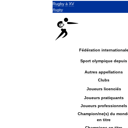
Rugby
à
XV
Rugby
Fédération
international
Sport
olympique
depuis
Autres
appellations
Clubs
Joueurs
licenciés
Joueurs
pratiquants
Joueurs
professionnels
Champion
/
ne
(
s
)
du
mond
en
titre
Champions
en
titre