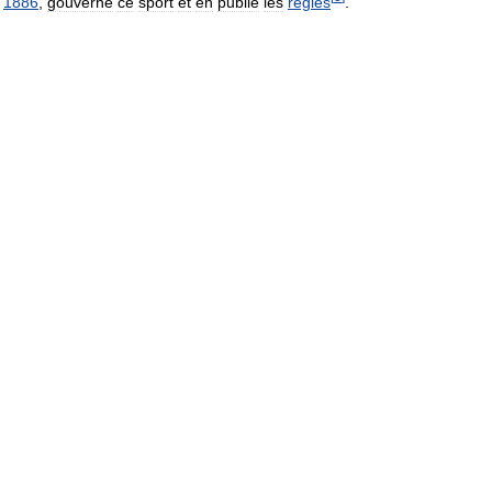
1886
,
gouverne
ce
sport
et
en
publie
les
règles
.