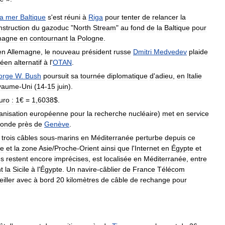
la
mer
Baltique
s
'
est
réuni
à
Riga
pour
tenter
de
relancer
la
nstruction
du
gazoduc
"
North
Stream
"
au
fond
de
la
Baltique
pour
magne
en
contournant
la
Pologne
.
en
Allemagne
,
le
nouveau
président
russe
Dmitri
Medvedev
plaide
péen
alternatif
à
l
'
OTAN
.
orge
W
.
Bush
poursuit
sa
tournée
diplomatique
d
'
adieu
,
en
Italie
yaume
-
Uni
(
14
-
15
juin
).
uro
:
1
€ =
1
,
6038
$.
anisation
européenne
pour
la
recherche
nucléaire
)
met
en
service
onde
près
de
Genève
.
trois
câbles
sous
-
marins
en
Méditerranée
perturbe
depuis
ce
pe
et
la
zone
Asie
/
Proche
-
Orient
ainsi
que
l
'
Internet
en
Égypte
et
es
restent
encore
imprécises
,
est
localisée
en
Méditerranée
,
entre
nt
la
Sicile
à
l
'
Égypte
.
Un
navire
-
câblier
de
France
Télécom
iller
avec
à
bord
20
kilomètres
de
câble
de
rechange
pour