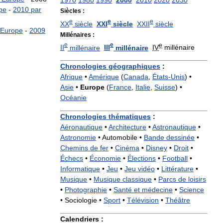
1970
1980
1990
2000
2010
2020
2030
pe
-
2010
par
Siècles
:
e
e
e
XX
siècle
XXI
siècle
XXII
siècle
Europe
-
2009
Millénaires
:
e
e
e
II
millénaire
III
millénaire
IV
millénaire
Chronologies
géographiques
:
Afrique
•
Amérique
(
Canada
,
États
-
Unis
) •
Asie
•
Europe
(
France
,
Italie
,
Suisse
) •
Océanie
Chronologies
thématiques
:
Aéronautique
•
Architecture
•
Astronautique
•
Astronomie
•
Automobile
•
Bande
dessinée
•
Chemins
de
fer
•
Cinéma
•
Disney
•
Droit
•
Échecs
•
Économie
•
Élections
•
Football
•
Informatique
•
Jeu
•
Jeu
vidéo
•
Littérature
•
Musique
•
Musique
classique
•
Parcs
de
loisirs
•
Photographie
•
Santé
et
médecine
•
Science
•
Sociologie
•
Sport
•
Télévision
•
Théâtre
Calendriers
: