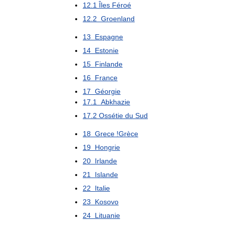
12
.
1
Îles
Féroé
12
.
2
Groenland
13
Espagne
14
Estonie
15
Finlande
16
France
17
Géorgie
17
.
1
Abkhazie
17
.
2
Ossétie
du
Sud
18
Grece
!
Grèce
19
Hongrie
20
Irlande
21
Islande
22
Italie
23
Kosovo
24
Lituanie