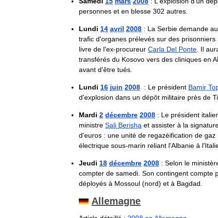
Samedi
15
mars
2008
:
L
'
explosion
d
'
un
dép
personnes
et
en
blesse
302
autres
.
Lundi
14
avril
2008
:
La
Serbie
demande
au
trafic
d
'
organes
prélevés
sur
des
prisonniers
livre
de
l
'
ex
-
procureur
Carla
Del
Ponte
.
Il
aura
transférés
du
Kosovo
vers
des
cliniques
en
A
avant
d
'
être
tués
.
Lundi
16
juin
2008
:
Le
président
Bamir
Top
d
'
explosion
dans
un
dépôt
militaire
près
de
T
Mardi
2
décembre
2008
:
Le
président
italie
ministre
Sali
Berisha
et
assister
à
la
signatur
d
'
euros
:
une
unité
de
regazéification
de
gaz
électrique
sous
-
marin
reliant
l
'
Albanie
à
l
'
Itali
Jeudi
18
décembre
2008
:
Selon
le
ministèr
compter
de
samedi
.
Son
contingent
compte
déployés
à
Mossoul
(
nord
)
et
à
Bagdad
.
Allemagne