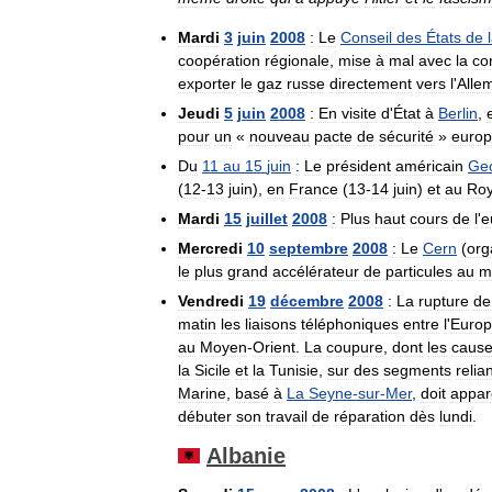
Mardi
3
juin
2008
:
Le
Conseil
des
États
de
coopération
régionale
,
mise
à
mal
avec
la
co
exporter
le
gaz
russe
directement
vers
l
'
Alle
Jeudi
5
juin
2008
:
En
visite
d
'
État
à
Berlin
,
pour
un
«
nouveau
pacte
de
sécurité
»
euro
Du
11
au
15
juin
:
Le
président
américain
Ge
(
12
-
13
juin
),
en
France
(
13
-
14
juin
)
et
au
Ro
Mardi
15
juillet
2008
:
Plus
haut
cours
de
l
'
e
Mercredi
10
septembre
2008
:
Le
Cern
(
org
le
plus
grand
accélérateur
de
particules
au
m
Vendredi
19
décembre
2008
:
La
rupture
de
matin
les
liaisons
téléphoniques
entre
l
'
Euro
au
Moyen
-
Orient
.
La
coupure
,
dont
les
caus
la
Sicile
et
la
Tunisie
,
sur
des
segments
relia
Marine
,
basé
à
La
Seyne
-
sur
-
Mer
,
doit
appare
débuter
son
travail
de
réparation
dès
lundi
.
Albanie