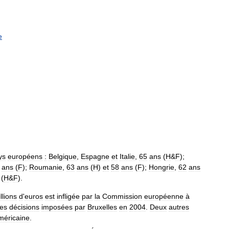
e
ys
européens
:
Belgique
,
Espagne
et
Italie
,
65
ans
(
H
&
F
);
ans
(
F
);
Roumanie
,
63
ans
(
H
)
et
58
ans
(
F
);
Hongrie
,
62
ans
(
H
&
F
).
llions
d
'
euros
est
infligée
par
la
Commission
européenne
à
les
décisions
imposées
par
Bruxelles
en
2004
.
Deux
autres
méricaine
.