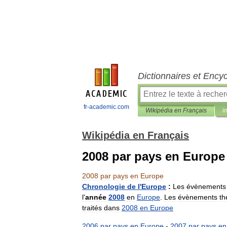
Dictionnaires et Ency
fr-academic.com
Wikipédia en Français
i
Wikipédia en Français
2008 par pays en Europe
2008
par
pays
en
Europe
Chronologie
de
l
'
Europe
:
Les
évènements
l
'
année
2008
en
Europe
.
Les
évènements
th
traités
dans
2008
en
Europe
2006
par
pays
en
Europe
-
2007
par
pays
en