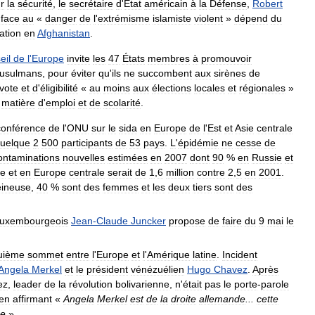
r
la
sécurité
,
le
secrétaire
d
'
État
américain
à
la
Défense
,
Robert
face
au
«
danger
de
l
'
extrémisme
islamiste
violent
»
dépend
du
cation
en
Afghanistan
.
eil
de
l
'
Europe
invite
les
47
États
membres
à
promouvoir
usulmans
,
pour
éviter
qu
'
ils
ne
succombent
aux
sirènes
de
vote
et
d
'
éligibilité
«
au
moins
aux
élections
locales
et
régionales
»
matière
d
'
emploi
et
de
scolarité
.
conférence
de
l
'
ONU
sur
le
sida
en
Europe
de
l
'
Est
et
Asie
centrale
uelque
2
500
participants
de
53
pays
.
L
'
épidémie
ne
cesse
de
ontaminations
nouvelles
estimées
en
2007
dont
90
%
en
Russie
et
ie
et
en
Europe
centrale
serait
de
1
,
6
million
contre
2
,
5
en
2001
.
eineuse
,
40
%
sont
des
femmes
et
les
deux
tiers
sont
des
luxembourgeois
Jean
-
Claude
Juncker
propose
de
faire
du
9
mai
le
uième
sommet
entre
l
'
Europe
et
l
'
Amérique
latine
.
Incident
Angela
Merkel
et
le
président
vénézuélien
Hugo
Chavez
.
Après
ez
,
leader
de
la
révolution
bolivarienne
,
n
'
était
pas
le
porte
-
parole
en
affirmant
«
Angela
Merkel
est
de
la
droite
allemande
...
cette
me
»
.