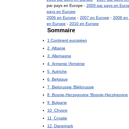
par
pays
en
Europe
-
2009
par
pays
en
Euro
pays
en
Europe
2006
en
Europe
-
2007
en
Europe
-
2008
en
en
Europe
-
2010
en
Europe
Sommaire
1
Continent
européen
2
Albanie
3
Allemagne
4
Armenie
!
Arménie
5
Autriche
6
Belgique
7
Bielorussie
!
Biélorussie
8
Bosnie
-
Herzegovine
!
Bosnie
-
Herzégovine
9
Bulgarie
10
Chypre
11
Croatie
12
Danemark