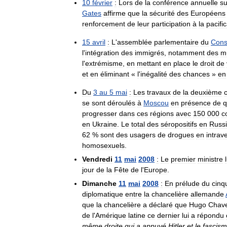
10
février
:
Lors
de
la
conférence
annuelle
su
Gates
affirme
que
la
sécurité
des
Européens
renforcement
de
leur
participation
à
la
pacifi
15
avril
:
L
'
assemblée
parlementaire
du
Cons
l
'
intégration
des
immigrés
,
notamment
des
m
l
'
extrémisme
,
en
mettant
en
place
le
droit
de
et
en
éliminant
«
l
'
inégalité
des
chances
»
en
Du
3
au
5
mai
:
Les
travaux
de
la
deuxième
se
sont
déroulés
à
Moscou
en
présence
de
q
progresser
dans
ces
régions
avec
150
000
c
en
Ukraine
.
Le
total
des
séropositifs
en
Russ
62
%
sont
des
usagers
de
drogues
en
intrav
homosexuels
.
Vendredi
11
mai
2008
:
Le
premier
ministre
jour
de
la
Fête
de
l
'
Europe
.
Dimanche
11
mai
2008
:
En
prélude
du
cinq
diplomatique
entre
la
chancelière
allemande
que
la
chancelière
a
déclaré
que
Hugo
Chav
de
l
'
Amérique
latine
ce
dernier
lui
a
répondu
même
droite
qui
a
appuyé
Hitler
et
le
fascis