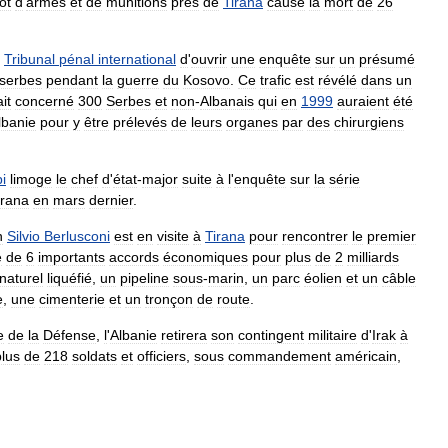
ôt
d
'
armes
et
de
munitions
près
de
Tirana
cause
la
mort
de
26
Tribunal
pénal
international
d
'
ouvrir
une
enquête
sur
un
présumé
serbes
pendant
la
guerre
du
Kosovo
.
Ce
trafic
est
révélé
dans
un
it
concerné
300
Serbes
et
non
-
Albanais
qui
en
1999
auraient
été
lbanie
pour
y
être
prélevés
de
leurs
organes
par
des
chirurgiens
i
limoge
le
chef
d
'
état
-
major
suite
à
l
'
enquête
sur
la
série
irana
en
mars
dernier
.
n
Silvio
Berlusconi
est
en
visite
à
Tirana
pour
rencontrer
le
premier
e
de
6
importants
accords
économiques
pour
plus
de
2
milliards
naturel
liquéfié
,
un
pipeline
sous
-
marin
,
un
parc
éolien
et
un
câble
e
,
une
cimenterie
et
un
tronçon
de
route
.
e
de
la
Défense
,
l
'
Albanie
retirera
son
contingent
militaire
d
'
Irak
à
plus
de
218
soldats
et
officiers
,
sous
commandement
américain
,