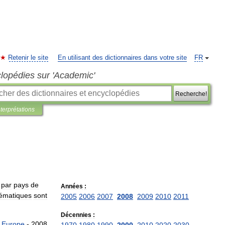
Retenir le site
En utilisant des dictionnaires dans votre site
FR
clopédies sur 'Academic'
Recherche!
nterprétations
par
pays
de
Années
:
ématiques
sont
2005
2006
2007
2008
2009
2010
2011
Décennies
:
Europe
-
2008