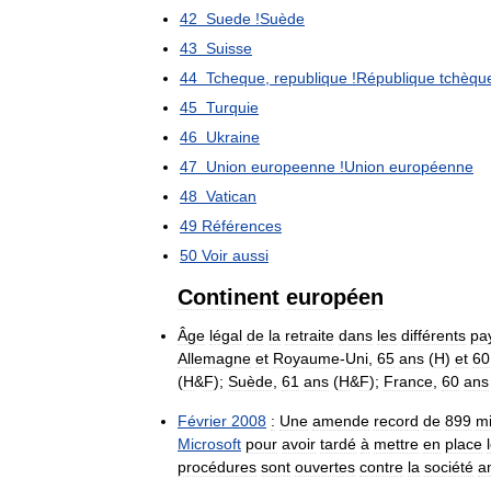
42
Suede
!
Suède
43
Suisse
44
Tcheque
,
republique
!
République
tchèqu
45
Turquie
46
Ukraine
47
Union
europeenne
!
Union
européenne
48
Vatican
49
Références
50
Voir
aussi
Continent
européen
Âge
légal
de
la
retraite
dans
les
différents
pa
Allemagne
et
Royaume
-
Uni
,
65
ans
(
H
)
et
60
(
H
&
F
);
Suède
,
61
ans
(
H
&
F
);
France
,
60
ans
Février
2008
:
Une
amende
record
de
899
mi
Microsoft
pour
avoir
tardé
à
mettre
en
place
procédures
sont
ouvertes
contre
la
société
a