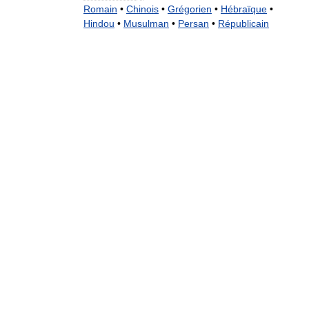
Romain
•
Chinois
•
Grégorien
•
Hébraïque
•
Hindou
•
Musulman
•
Persan
•
Républicain