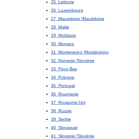
25
Lettonie
26
Luxembourg
27
Macedoine
!
Macédoine
28
Malte
29
Moldavie
30
Monaco
31
Montenegro
!
Monténégro
32
Norvege
!
Norvège
33
Pays
-
Bas
34
Pologne
35
Portugal
36
Roumanie
37
Royaume
-
Uni
38
Russie
39
Serbie
40
Slovaquie
41
Slovenie
!
Slovénie