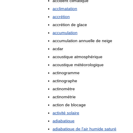
accident
climatique
acclimatation
accrétion
accrétion
de
glace
accumulation
accumulation
annuelle
de
neige
acdar
acoustique
atmosphérique
acoustique
météorologique
actinogramme
actinographe
actinomètre
actinométrie
action
de
blocage
activité
solaire
adiabatique
adiabatique
de
l
'
air
humide
saturé