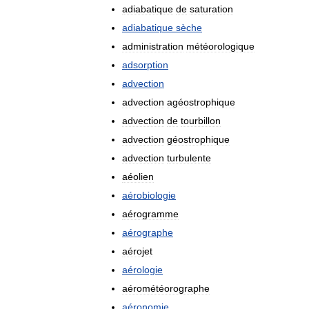
adiabatique
de
saturation
adiabatique
sèche
administration
météorologique
adsorption
advection
advection
agéostrophique
advection
de
tourbillon
advection
géostrophique
advection
turbulente
aéolien
aérobiologie
aérogramme
aérographe
aérojet
aérologie
aérométéorographe
aéronomie