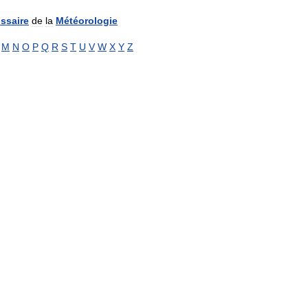
ssaire
de
la
Météorologie
M
N
O
P
Q
R
S
T
U
V
W
X
Y
Z