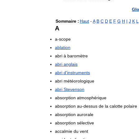
Glo
Sommaire
:
Haut
-
A
B
C
D
E
F
G
H
I
J
K
L
A
a
-
scope
ablation
abri
à
baromètre
abri
anglais
abri
d
'
instruments
abri
météorologique
abri
Stevenson
absorption
atmosphérique
absorption
au
-
dessus
de
la
calotte
polaire
absorption
aurorale
absorption
sélective
accalmie
du
vent