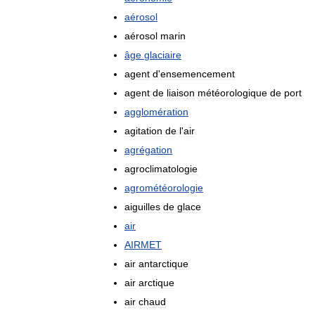
aérosol
aérosol
marin
âge
glaciaire
agent
d
'
ensemencement
agent
de
liaison
météorologique
de
port
agglomération
agitation
de
l
'
air
agrégation
agroclimatologie
agrométéorologie
aiguilles
de
glace
air
AIRMET
air
antarctique
air
arctique
air
chaud