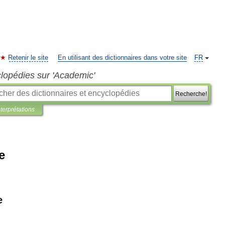
Retenir le site
En utilisant des dictionnaires dans votre site
FR
clopédies sur 'Academic'
Recherche!
nterprétations
e
e