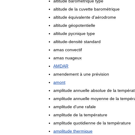
altitude
barométrique
type
altitude
de
la
cuvette
barométrique
altitude
équivalente
d
'
aérodrome
altitude
géopotentielle
altitude
pycnique
type
altitude
-
densité
standard
amas
convectif
amas
nuageux
AMDAR
amendement
à
une
prévision
amont
amplitude
annuelle
absolue
de
la
températ
amplitude
annuelle
moyenne
de
la
tempér
amplitude
d
'
une
rafale
amplitude
de
la
température
amplitude
quotidienne
de
la
température
amplitude
thermique