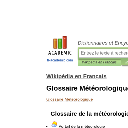
Dictionnaires et Ency
fr-academic.com
Wikipédia en Français
i
Wikipédia en Français
Glossaire Météorologiqu
Glossaire
Météorologique
Glossaire
de
la
météorologi
Portail
de
la
météorologie