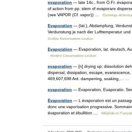
evaporation
— late 14c., from O.Fr. évapora
of action from pp. stem of evaporare dispers
(see VAPOR (Cf. vapor)) …
Etymology dictionar
Evaporation
— (lat.), Abdampfung, Verdunst
Verdunstung je nach der Lufttemperatur und
Großes Konversations-Lexikon
Evaporation
— Evaporation, lat. deutsch, 
Herders Conversations-Lexikon
evaporation
— [n] drying up; dissolution deh
dispersal, dissipation, escape, evanescence,
469,607,698 Ant. dampening, soaking,… 
evaporation
— Evaporation, Euaporatio. 
Évaporation
— L évaporation est un passage 
donc une vaporisation progressive. Sommaire 
évaporation et ébullition …
Wikipédia en Françai