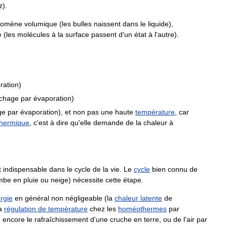
z
).
nomène
volumique
(
les
bulles
naissent
dans
le
liquide
),
e
(
les
molécules
à
la
surface
passent
d
'
un
état
à
l
'
autre
).
ration
)
chage
par
évaporation
)
ge
par
évaporation
),
et
non
pas
une
haute
température
,
car
hermique
,
c
'
est
à
dire
qu
'
elle
demande
de
la
chaleur
à
t
indispensable
dans
le
cycle
de
la
vie
.
Le
cycle
bien
connu
de
mbe
en
pluie
ou
neige
)
nécessite
cette
étape
.
rgie
en
général
non
négligeable
(
la
chaleur
latente
de
a
régulation
de
température
chez
les
homéothermes
par
u
encore
le
rafraîchissement
d
'
une
cruche
en
terre
,
ou
de
l
'
air
par