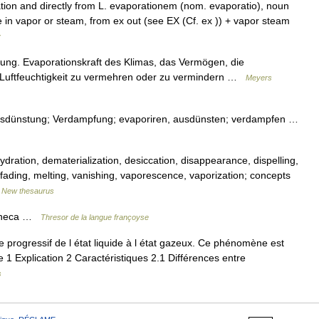
tion and directly from L. evaporationem (nom. evaporatio), noun
e in vapor or steam, from ex out (see EX (Cf. ex )) + vapor steam
y
ung. Evaporationskraft des Klimas, das Vermögen, die
 Luftfeuchtigkeit zu vermehren oder zu vermindern …
Meyers
Ausdünstung; Verdampfung; evaporiren, ausdünsten; verdampfen …
ydration, dematerialization, desiccation, disappearance, dispelling,
 fading, melting, vanishing, vaporescence, vaporization; concepts
…
New thesaurus
Seneca …
Thresor de la langue françoyse
progressif de l état liquide à l état gazeux. Ce phénomène est
1 Explication 2 Caractéristiques 2.1 Différences entre
s