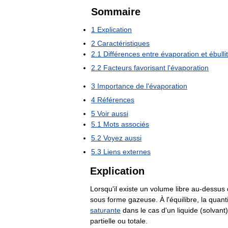
Sommaire
1
Explication
2
Caractéristiques
2
.
1
Différences
entre
évaporation
et
ébulli
2
.
2
Facteurs
favorisant
l
'
évaporation
3
Importance
de
l
'
évaporation
4
Références
5
Voir
aussi
5
.
1
Mots
associés
5
.
2
Voyez
aussi
5
.
3
Liens
externes
Explication
Lorsqu
'
il
existe
un
volume
libre
au
-
dessus
sous
forme
gazeuse
.
À
l
'
équilibre
,
la
quant
saturante
dans
le
cas
d
'
un
liquide
(
solvant
partielle
ou
totale
.