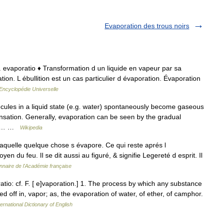
Evaporation des trous noirs
at. evaporatio ♦ Transformation d un liquide en vapeur par sa
tion. L ébullition est un cas particulier d évaporation. Évaporation
Encyclopédie Universelle
ules in a liquid state (e.g. water) spontaneously become gaseous
densation. Generally, evaporation can be seen by the gradual
o a… …
Wikipedia
laquelle quelque chose s évapore. Ce qui reste aprés l
yen du feu. Il se dit aussi au figuré, & signifie Legereté d esprit. Il
onnaire de l'Académie française
atio: cf. F. [ e]vaporation.] 1. The process by which any substance
ied off in, vapor; as, the evaporation of water, of ether, of camphor.
ernational Dictionary of English