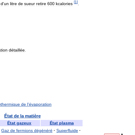
[
1
]
d
'
un
litre
de
sueur
retire
600
kcalories
.
ation
détaillée
.
thermique
de
l
'
évaporation
État
de
la
matière
État
gazeux
État
plasma
Gaz
de
fermions
dégénéré
·
Superfluide
·