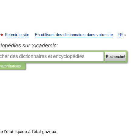
Retenir le site
En utilisant des dictionnaires dans votre site
FR
clopédies sur 'Academic'
Recherche!
nterprétations
de
l
'
état
liquide
à
l
'
état
gazeux
.