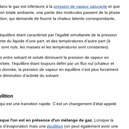
dans
le
gaz
est
inférieure
à
la
pression
de
vapeur
saturante
et
que
ion
totale
ambiante
,
une
partie
des
molécules
passent
de
la
phase
tion
,
qui
demande
de
fournir
la
chaleur
latente
correspondante
,
équilibre
étant
caractérisé
par
l
'
égalité
simultanée
de
la
pression
nte
du
liquide
d
'
une
part
,
et
des
températures
d
'
autre
part
(
à
sont
nuls
,
les
masses
et
les
températures
sont
constantes
).
ns
entre
solvant
et
soluté
diminuent
la
pression
de
vapeur
en
orbée
,
l
'
équilibre
étant
toujours
défini
par
un
flux
nul
(
chaleur
et
e
donnée
,
la
pression
de
vapeur
en
équilibre
n
'
est
plus
forcément
e
diminution
d
'
activité
du
solvant
.
llition
qui
est
une
transition
rapide
.
C
'
est
un
changement
d
'
état
appelé
rsque
l
'
on
est
en
présence
d
'
un
mélange
de
gaz
.
Lorsque
la
s
d
'
évaporation
mais
une
ébullition
(
on
peut
également
avoir
une