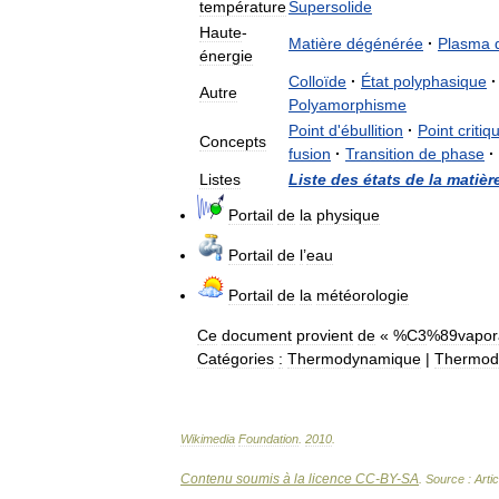
température
Supersolide
Haute
-
Matière
dégénérée
·
Plasma
énergie
Colloïde
·
État
polyphasique
·
Autre
Polyamorphisme
Point
d
'
ébullition
·
Point
critiq
Concepts
fusion
·
Transition
de
phase
·
Listes
Liste
des
états
de
la
matièr
Portail
de
la
physique
Portail
de
l
’
eau
Portail
de
la
météorologie
Ce
document
provient
de
« %
C3
%
89vapor
Catégories
:
Thermodynamique
|
Thermod
Wikimedia
Foundation
.
2010
.
Contenu soumis à la licence CC-BY-SA
. Source : Arti