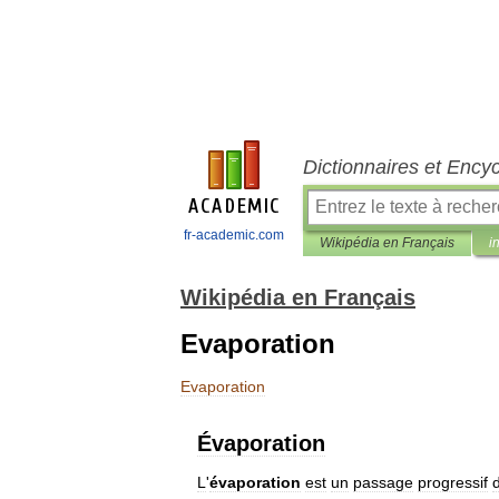
Dictionnaires et Ency
fr-academic.com
Wikipédia en Français
i
Wikipédia en Français
Evaporation
Evaporation
Évaporation
L
'
évaporation
est
un
passage
progressif