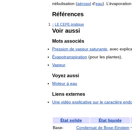
nébulisation
(
aérosol
d
'
eau
).
L
’
évaporation
Références
↑
LE
CEPE
pratique
Voir
aussi
Mots
associés
Pression
de
vapeur
saturante
,
avec
explic
Évapotranspiration
(
pour
les
plantes
),
Vapeur
.
Voyez
aussi
Moteur
à
eau
Liens
externes
Une
vidéo
explicative
sur
le
caractère
endo
État
solide
État
liquide
Base
-
Condensat
de
Bose
-
Einstein
·