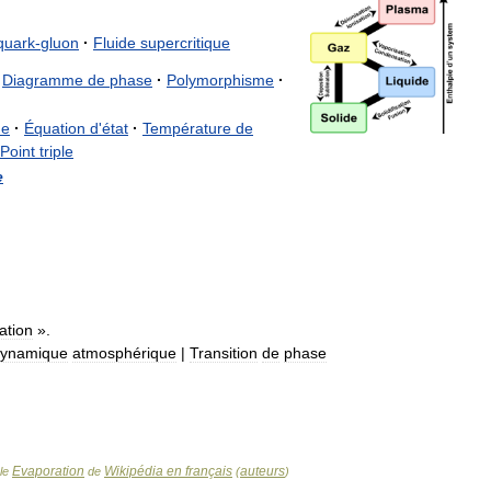
quark
-
gluon
·
Fluide
supercritique
Diagramme
de
phase
·
Polymorphisme
·
ue
·
Équation
d
'
état
·
Température
de
Point
triple
e
ation
».
ynamique
atmosphérique
|
Transition
de
phase
Evaporation
Wikipédia en français
auteurs
cle
de
(
)