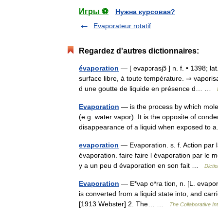
Игры ⚽
Нужна курсовая?
Evaporateur rotatif
Regardez d'autres dictionnaires:
évaporation
— [ evapɔrasjɔ̃ ] n. f. • 1398; l
surface libre, à toute température. ⇒ vaporisa
d une goutte de liquide en présence d… …
Evaporation
— is the process by which molec
(e.g. water vapor). It is the opposite of con
disappearance of a liquid when exposed t
evaporation
— Evaporation. s. f. Action par 
évaporation. faire faire l évaporation par le mo
y a un peu d évaporation en son fait …
Dicti
Evaporation
— E*vap o*ra tion, n. [L. evapor
is converted from a liquid state into, and carr
[1913 Webster] 2. The… …
The Collaborative Int