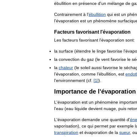
ébullition
en
présence
d
'
un
mélange
de
ga
Contrairement
à
l
'
ébullition
qui
est
un
phé
l
'
évaporation
est
un
phénomène
surfaciqu
Facteurs
favorisant
l
'
évaporation
Les
facteurs
favorisant
l
'
évaporation
sont:
la
surface
(
étendre
le
linge
favorise
l
'
évapo
la
convection
du
gaz
(
le
vent
favorise
le
sé
la
chaleur
(
le
soleil
aussi
favorise
le
sécha
l
'
évaporation
,
comme
l
'
ébullition
,
est
endot
l
'
environnement
(
cf
.
[
1
]
).
Importance
de
l
'
évaporation
L
'
évaporation
est
un
phénomène
importan
l
'
eau
(
eau
liquide
devient
nuage
,
puis
reto
L
'
évaporation
demande
une
quantité
d
'
éne
vaporisation
),
ce
qui
permet
par
exemple
l
transpiration
et
évaporation
de
la
sueur
,
o