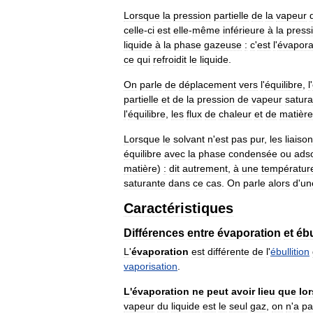
Lorsque
la
pression
partielle
de
la
vapeur
celle
-
ci
est
elle
-
même
inférieure
à
la
press
liquide
à
la
phase
gazeuse
:
c
'
est
l
'
évapora
ce
qui
refroidit
le
liquide
.
On
parle
de
déplacement
vers
l
'
équilibre
,
l
'
partielle
et
de
la
pression
de
vapeur
satura
l
'
équilibre
,
les
flux
de
chaleur
et
de
matière
Lorsque
le
solvant
n
'
est
pas
pur
,
les
liaiso
équilibre
avec
la
phase
condensée
ou
ads
matière
)
:
dit
autrement
,
à
une
températur
saturante
dans
ce
cas
.
On
parle
alors
d
'
un
Caractéristiques
Différences
entre
évaporation
et
ébu
L
'
évaporation
est
différente
de
l
'
ébullition
vaporisation
.
L
'
évaporation
ne
peut
avoir
lieu
que
lo
vapeur
du
liquide
est
le
seul
gaz
,
on
n
'
a
pa