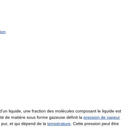
tion
d
'
un
liquide
,
une
fraction
des
molécules
composant
le
liquide
est
ité
de
matière
sous
forme
gazeuse
définit
la
pression
de
vapeur
)
pur
,
et
qui
dépend
de
la
température
.
Cette
pression
peut
être