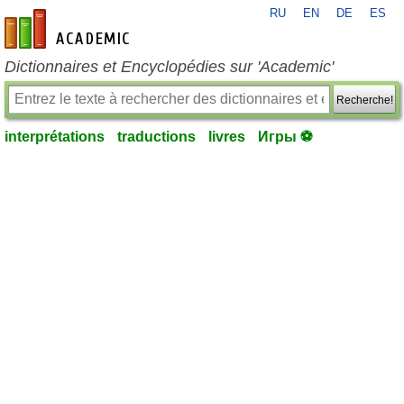
RU
EN
DE
ES
fr-academic.com
Dictionnaires et Encyclopédies sur 'Academic'
Recherche!
interprétations
traductions
livres
Игры ⚽