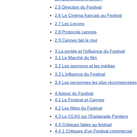
2
.
5
Direction
du
Festival
2
.
6
Le
Cinéma
français
au
Festival
2
.
7
Les
Leçons
2
.
8
Protocole
cannois
2
.
9
Cannes
fait
le
mur
3
La
portée
et
l
'
influence
du
Festival
3
.
1
Le
Marché
du
film
3
.
2
Les
sponsors
et
les
médias
3
.
3
L
'
influence
du
Festival
3
.
4
Les
personnes
les
plus
récompensées
4
Autour
du
Festival
4
.
1
Le
Festival
et
Cannes
4
.
2
Les
fêtes
du
Festival
4
.
3
Le
CCAS
sur
l
’
Esplanade
Pantiero
4
.
4
Critiques
faites
au
festival
4
.
4
.
1
Critiques
d
'
un
Festival
commercial