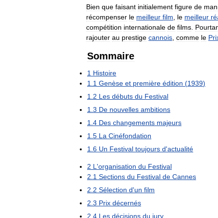
Bien
que
faisant
initialement
figure
de
mani
récompenser
le
meilleur
film
,
le
meilleur
ré
compétition
internationale
de
films
.
Pourta
rajouter
au
prestige
cannois
,
comme
le
Pri
Sommaire
1
Histoire
1
.
1
Genèse
et
première
édition
(
1939
)
1
.
2
Les
débuts
du
Festival
1
.
3
De
nouvelles
ambitions
1
.
4
Des
changements
majeurs
1
.
5
La
Cinéfondation
1
.
6
Un
Festival
toujours
d
'
actualité
2
L
'
organisation
du
Festival
2
.
1
Sections
du
Festival
de
Cannes
2
.
2
Sélection
d
'
un
film
2
.
3
Prix
décernés
2
.
4
Les
décisions
du
jury