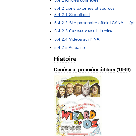
5
.
4
.
2
Liens
externes
et
sources
5
.
4
.
2
.
1
Site
officiel
5
.
4
.
2
.
2
Site
partenaire
officiel
CANAL
+ (
ph
5
.
4
.
2
.
3
Cannes
dans
l
'
Histoire
5
.
4
.
2
.
4
Vidéos
sur
l
'
INA
5
.
4
.
2
.
5
Actualité
Histoire
Genèse
et
première
édition
(
1939
)