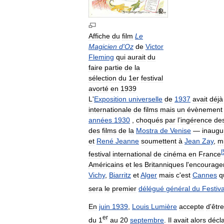
Affiche
du
film
Le
Magicien
d
'
Oz
de
Victor
Fleming
qui
aurait
du
faire
partie
de
la
sélection
du
1er
festival
avorté
en
1939
L
'
Exposition
universelle
de
1937
avait
déjà
internationale
de
films
mais
un
évènement
années
1930
,
choqués
par
l
’
ingérence
de
des
films
de
la
Mostra
de
Venise
—
inaugu
et
René
Jeanne
soumettent
à
Jean
Zay
,
mi
[
festival
international
de
cinéma
en
France
Américains
et
les
Britanniques
l
'
encourage
Vichy
,
Biarritz
et
Alger
mais
c
'
est
Cannes
q
sera
le
premier
délégué
général
du
Festiva
En
juin
1939
,
Louis
Lumière
accepte
d
'
être
er
du
1
au
20
septembre
.
Il
avait
alors
décl