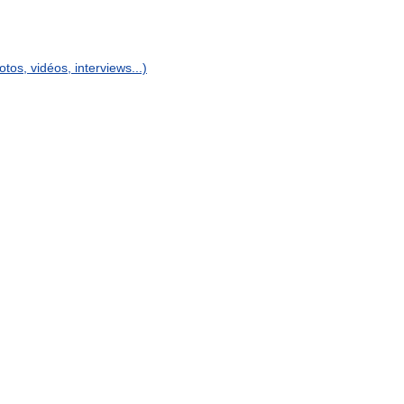
otos
,
vidéos
,
interviews
...)