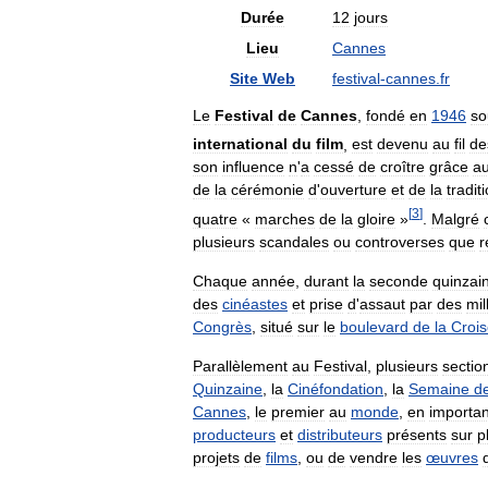
Durée
12
jours
Lieu
Cannes
Site
Web
festival
-
cannes
.
fr
Le
Festival
de
Cannes
,
fondé
en
1946
so
international
du
film
,
est
devenu
au
fil
de
son
influence
n
'
a
cessé
de
croître
grâce
a
de
la
cérémonie
d
'
ouverture
et
de
la
tradit
[
3
]
quatre
«
marches
de
la
gloire
»
.
Malgré
plusieurs
scandales
ou
controverses
que
r
Chaque
année
,
durant
la
seconde
quinzai
des
cinéastes
et
prise
d
'
assaut
par
des
mil
Congrès
,
situé
sur
le
boulevard
de
la
Crois
Parallèlement
au
Festival
,
plusieurs
sectio
Quinzaine
,
la
Cinéfondation
,
la
Semaine
d
Cannes
,
le
premier
au
monde
,
en
importa
producteurs
et
distributeurs
présents
sur
p
projets
de
films
,
ou
de
vendre
les
œuvres