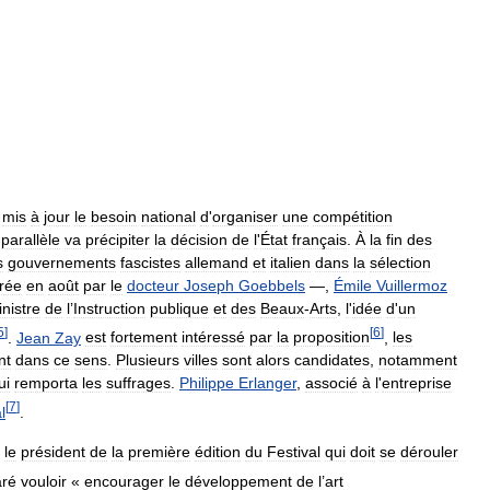
mis
à
jour
le
besoin
national
d
'
organiser
une
compétition
parallèle
va
précipiter
la
décision
de
l
'
État
français
.
À
la
fin
des
s
gouvernements
fascistes
allemand
et
italien
dans
la
sélection
rée
en
août
par
le
docteur
Joseph
Goebbels
—,
Émile
Vuillermoz
nistre
de
l
’
Instruction
publique
et
des
Beaux
-
Arts
,
l
'
idée
d
'
un
5
]
[
6
]
.
Jean
Zay
est
fortement
intéressé
par
la
proposition
,
les
nt
dans
ce
sens
.
Plusieurs
villes
sont
alors
candidates
,
notamment
ui
remporta
les
suffrages
.
Philippe
Erlanger
,
associé
à
l
'
entreprise
[
7
]
l
.
le
président
de
la
première
édition
du
Festival
qui
doit
se
dérouler
aré
vouloir
«
encourager
le
développement
de
l
’
art