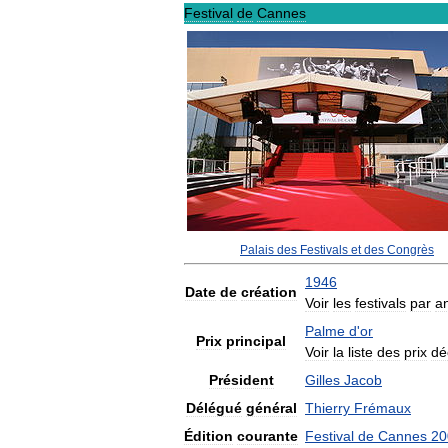
Festival
de
Cannes
Palais
des
Festivals
et
des
Congrès
1946
Date
de
création
Voir
les
festivals
par
a
Palme
d
'
or
Prix
principal
Voir
la
liste
des
prix
dé
Président
Gilles
Jacob
Délégué
général
Thierry
Frémaux
Édition
courante
Festival
de
Cannes
20