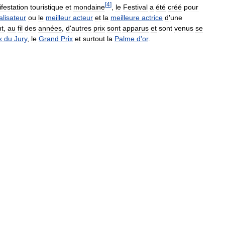
[
4
]
festation
touristique
et
mondaine
,
le
Festival
a
été
créé
pour
alisateur
ou
le
meilleur
acteur
et
la
meilleure
actrice
d
'
une
nt
,
au
fil
des
années
,
d
'
autres
prix
sont
apparus
et
sont
venus
se
x
du
Jury
,
le
Grand
Prix
et
surtout
la
Palme
d
'
or
.