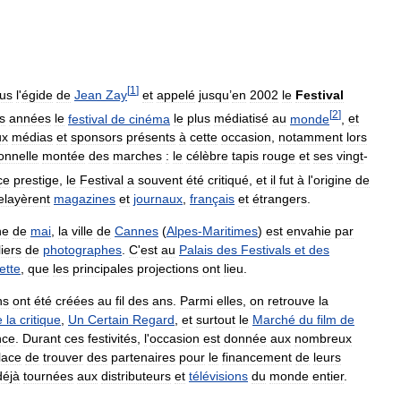
[
1
]
us
l
'
égide
de
Jean
Zay
et
appelé
jusqu
’
en
2002
le
Festival
[
2
]
s
années
le
festival
de
cinéma
le
plus
médiatisé
au
monde
,
et
ux
médias
et
sponsors
présents
à
cette
occasion
,
notamment
lors
ionnelle
montée
des
marches
:
le
célèbre
tapis
rouge
et
ses
vingt
-
ce
prestige
,
le
Festival
a
souvent
été
critiqué
,
et
il
fut
à
l
'
origine
de
elayèrent
magazines
et
journaux
,
français
et
étrangers
.
ne
de
mai
,
la
ville
de
Cannes
(
Alpes
-
Maritimes
)
est
envahie
par
liers
de
photographes
.
C
'
est
au
Palais
des
Festivals
et
des
ette
,
que
les
principales
projections
ont
lieu
.
ns
ont
été
créées
au
fil
des
ans
.
Parmi
elles
,
on
retrouve
la
e
la
critique
,
Un
Certain
Regard
,
et
surtout
le
Marché
du
film
de
nce
.
Durant
ces
festivités
,
l
'
occasion
est
donnée
aux
nombreux
lace
de
trouver
des
partenaires
pour
le
financement
de
leurs
déjà
tournées
aux
distributeurs
et
télévisions
du
monde
entier
.