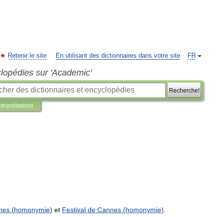
Retenir le site
En utilisant des dictionnaires dans votre site
FR
clopédies sur 'Academic'
Recherche!
nterprétations
nes
(
homonymie
)
et
Festival
de
Cannes
(
homonymie
)
.