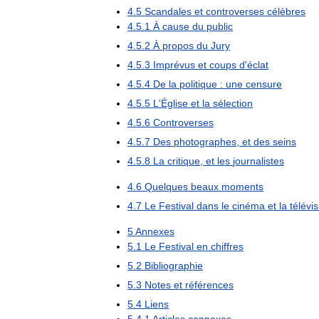
4
.
5
Scandales
et
controverses
célèbres
4
.
5
.
1
À
cause
du
public
4
.
5
.
2
À
propos
du
Jury
4
.
5
.
3
Imprévus
et
coups
d
'
éclat
4
.
5
.
4
De
la
politique
:
une
censure
4
.
5
.
5
L
'
Église
et
la
sélection
4
.
5
.
6
Controverses
4
.
5
.
7
Des
photographes
,
et
des
seins
4
.
5
.
8
La
critique
,
et
les
journalistes
4
.
6
Quelques
beaux
moments
4
.
7
Le
Festival
dans
le
cinéma
et
la
télévi
5
Annexes
5
.
1
Le
Festival
en
chiffres
5
.
2
Bibliographie
5
.
3
Notes
et
références
5
.
4
Liens
5
.
4
.
1
Articles
connexes