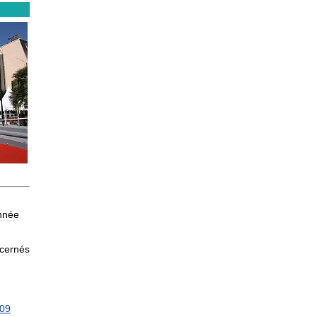
nnée
cernés
09