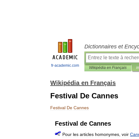
Dictionnaires et Ency
fr-academic.com
Wikipédia en Français
i
Wikipédia en Français
Festival De Cannes
Festival
De
Cannes
Festival
de
Cannes
Pour
les
articles
homonymes
,
voir
Can