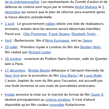
de la cinématographie
. Les représentants du Comité d'action et de
défense du cinéma sont reçus par le ministre
André Malraux
le
3
décembre
qui assure que le plan de réforme sera examiné après
la future élection présidentielle.
2 avril
: Le gouvernement
irakien
édicte une liste de réalisateurs,
écrivains, artistes dont les œuvres seront désormais interdites.
Parmi eux :
Otto Preminger
,
Frank Sinatra
,
Elizabeth Taylor
…
Avril
:
Barberousse
, film d'
Akira Kurosawa
, sort au
Japon
.
29 juillet
: Première royale à Londres du film des
Beatles
Help!
,
film réalisé par
Richard Lester
.
18 octobre
: ouverture du Publicis Saint-Germain, salle du Quartier
latin à Paris.
17 décembre
:
Brigitte Bardot
débarque à l'aéroport Kennedy de
New York
pour la promotion du film
Viva María !
de
Louis Malle
.
L'avion, baptisé du nom du film pour l'occasion, est accueilli par
une foule immense et une nuée de journalistes américains.
Kodak
annonce la mise sur le marché du format de film
Super 8
,
destiné principalement au
cinéma amateur
. Il n'est d'abord
disponible qu'en film couleur
inversible
Kodachrome.