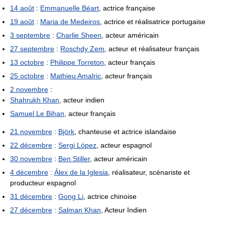
14 août
:
Emmanuelle Béart
, actrice française
19 août
:
Maria de Medeiros
, actrice et réalisatrice portugaise
3 septembre
:
Charlie Sheen
, acteur américain
27 septembre
:
Roschdy Zem
, acteur et réalisateur français
13 octobre
:
Philippe Torreton
, acteur français
25 octobre
:
Mathieu Amalric
, acteur français
2 novembre
:
Shahrukh Khan
, acteur indien
Samuel Le Bihan
, acteur français
21 novembre
:
Björk
, chanteuse et actrice islandaise
22 décembre
:
Sergi López
, acteur espagnol
30 novembre
:
Ben Stiller
, acteur américain
4 décembre
:
Álex de la Iglesia
, réalisateur, scénariste et
producteur espagnol
31 décembre
:
Gong Li
, actrice chinoise
27 décembre
:
Salman Khan
, Acteur Indien