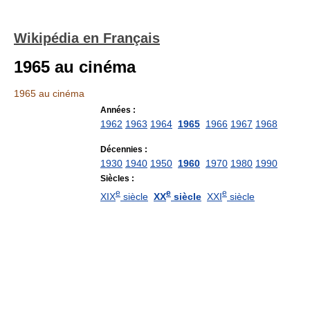
Wikipédia en Français
1965 au cinéma
1965 au cinéma
Années :
1962
1963
1964
1965
1966
1967
1968
Décennies :
1930
1940
1950
1960
1970
1980
1990
Siècles :
e
e
e
XIX
siècle
XX
siècle
XXI
siècle