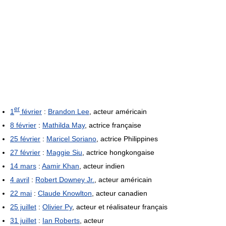
er
1
février
:
Brandon Lee
, acteur américain
8 février
:
Mathilda May
, actrice française
25 février
:
Maricel Soriano
, actrice Philippines
27 février
:
Maggie Siu
, actrice hongkongaise
14 mars
:
Aamir Khan
, acteur indien
4 avril
:
Robert Downey Jr.
, acteur américain
22 mai
:
Claude Knowlton
, acteur canadien
25 juillet
:
Olivier Py
, acteur et réalisateur français
31 juillet
:
Ian Roberts
, acteur