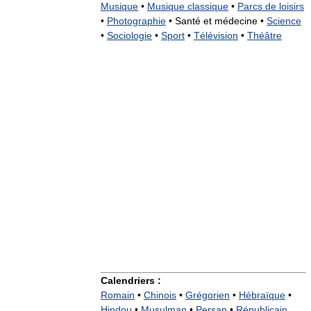
Musique
•
Musique classique
•
Parcs de loisirs
•
Photographie
•
Santé et médecine •
Science
•
Sociologie
•
Sport
•
Télévision
•
Théâtre
Calendriers :
Romain
•
Chinois
•
Grégorien
•
Hébraïque
•
Hindou
•
Musulman
•
Persan
•
Républicain