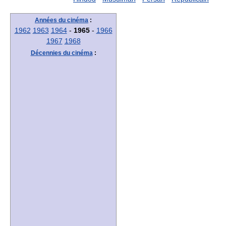
Années du cinéma
:
1962
1963
1964
-
1965
-
1966
1967
1968
Décennies du cinéma
: