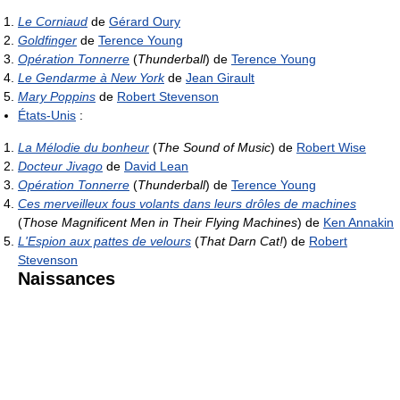
Le Corniaud
de
Gérard Oury
Goldfinger
de
Terence Young
Opération Tonnerre
(
Thunderball
) de
Terence Young
Le Gendarme à New York
de
Jean Girault
Mary Poppins
de
Robert Stevenson
États-Unis
:
La Mélodie du bonheur
(
The Sound of Music
) de
Robert Wise
Docteur Jivago
de
David Lean
Opération Tonnerre
(
Thunderball
) de
Terence Young
Ces merveilleux fous volants dans leurs drôles de machines
(
Those Magnificent Men in Their Flying Machines
) de
Ken Annakin
L'Espion aux pattes de velours
(
That Darn Cat!
) de
Robert
Stevenson
Naissances