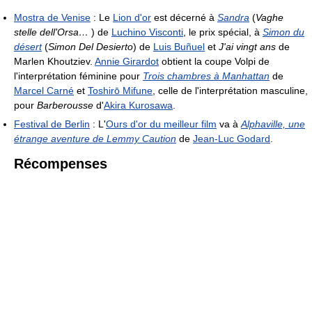
Mostra de Venise
: Le
Lion d'or
est décerné à
Sandra
(
Vaghe
stelle dell'Orsa…
) de
Luchino Visconti
, le prix spécial, à
Simon du
désert
(
Simon Del Desierto
) de
Luis Buñuel
et
J'ai vingt ans
de
Marlen Khoutziev.
Annie Girardot
obtient la coupe Volpi de
l'interprétation féminine pour
Trois chambres à Manhattan
de
Marcel Carné
et
Toshirō Mifune
, celle de l'interprétation masculine,
pour
Barberousse
d'
Akira Kurosawa
.
Festival de Berlin
: L'
Ours d'or du meilleur film
va à
Alphaville, une
étrange aventure de Lemmy Caution
de
Jean-Luc Godard
.
Récompenses