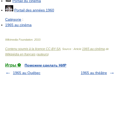
Portail du cinéma
Portail des années 1960
Catégorie
:
1965 au cinéma
Wikimedia Foundation
.
2010
.
Contenu soumis à la licence CC-BY-SA
1965 au cinéma
. Source : Article
de
Wikipédia en français
auteurs
(
)
Игры ⚽
Поможем сделать НИР
1965 au Québec
1965 au théâtre