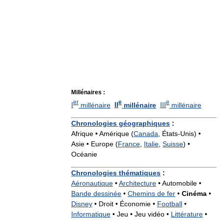
Millénaires :
er
e
e
I
millénaire
II
millénaire
III
millénaire
Chronologies géographiques
:
Afrique • Amérique (
Canada
, États-Unis) •
Asie • Europe (
France
,
Italie
,
Suisse
) •
Océanie
Chronologies thématiques
:
Aéronautique
•
Architecture
•
Automobile •
Bande dessinée
•
Chemins de fer
•
Cinéma
•
Disney
•
Droit •
Économie •
Football
•
Informatique
•
Jeu •
Jeu vidéo •
Littérature
•