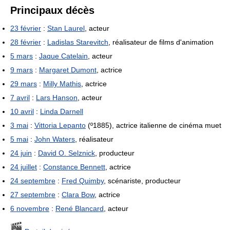
Principaux décès
23 février
:
Stan Laurel
, acteur
28 février
:
Ladislas Starevitch
, réalisateur de films d'animation
5 mars
:
Jaque Catelain
, acteur
9 mars
:
Margaret Dumont
, actrice
29 mars
:
Milly Mathis
, actrice
7 avril
:
Lars Hanson
, acteur
10 avril
:
Linda Darnell
3 mai
:
Vittoria Lepanto
(º1885), actrice italienne de cinéma muet
5 mai
:
John Waters
, réalisateur
24 juin
:
David O. Selznick
, producteur
24 juillet
:
Constance Bennett
, actrice
24 septembre
:
Fred Quimby
, scénariste, producteur
27 septembre
:
Clara Bow
, actrice
6 novembre
:
René Blancard
, acteur