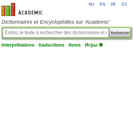
RU
EN
DE
ES
fr-academic.com
Dictionnaires et Encyclopédies sur 'Academic'
Recherche!
interprétations
traductions
livres
Игры ⚽