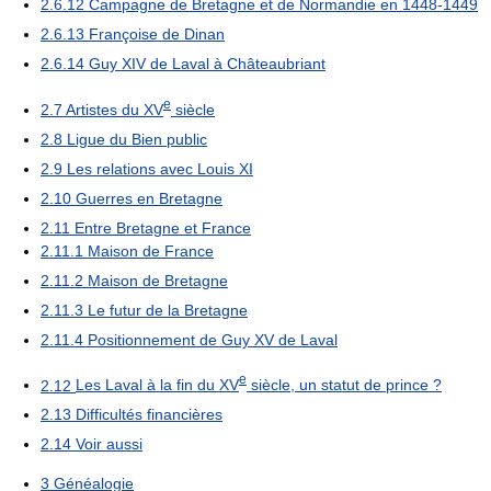
2.6.12
Campagne de Bretagne et de Normandie en 1448-1449
2.6.13
Françoise de Dinan
2.6.14
Guy XIV de Laval à Châteaubriant
e
2.7
Artistes du XV
siècle
2.8
Ligue du Bien public
2.9
Les relations avec Louis XI
2.10
Guerres en Bretagne
2.11
Entre Bretagne et France
2.11.1
Maison de France
2.11.2
Maison de Bretagne
2.11.3
Le futur de la Bretagne
2.11.4
Positionnement de Guy XV de Laval
e
2.12
Les Laval à la fin du XV
siècle, un statut de prince ?
2.13
Difficultés financières
2.14
Voir aussi
3
Généalogie