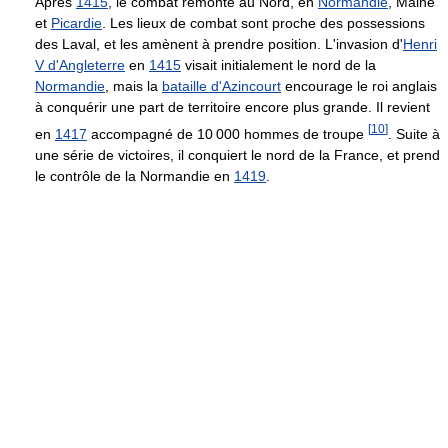
Après
1415
, le combat remonte au Nord, en
Normandie
, Maine
et
Picardie
. Les lieux de combat sont proche des possessions
des Laval, et les amènent à prendre position. L'invasion d'
Henri
V d'Angleterre
en
1415
visait initialement le nord de la
Normandie
, mais la
bataille d'Azincourt
encourage le roi anglais
à conquérir une part de territoire encore plus grande. Il revient
[
10
]
en
1417
accompagné de 10 000 hommes de troupe
. Suite à
une série de victoires, il conquiert le nord de la France, et prend
le contrôle de la Normandie en
1419
.