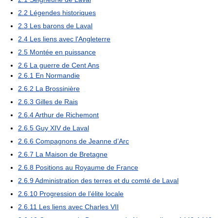
2.2
Légendes historiques
2.3
Les barons de Laval
2.4
Les liens avec l'Angleterre
2.5
Montée en puissance
2.6
La guerre de Cent Ans
2.6.1
En Normandie
2.6.2
La Brossinière
2.6.3
Gilles de Rais
2.6.4
Arthur de Richemont
2.6.5
Guy XIV de Laval
2.6.6
Compagnons de Jeanne d’Arc
2.6.7
La Maison de Bretagne
2.6.8
Positions au Royaume de France
2.6.9
Administration des terres et du comté de Laval
2.6.10
Progression de l’élite locale
2.6.11
Les liens avec Charles VII