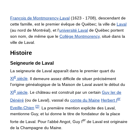
François de Montmorency-Laval
(1623 - 1708), descendant de
cette famille, est le premier évêque de Québec; la ville de
Laval
(au nord de Montréal), et l'
université Laval
de Québec portent
son nom, de même que le
Collège Montmorency
, situé dans la
ville de Laval.
Histoire
Seigneurie de Laval
La seigneurie de Laval apparaît dans le premier quart du
e
XI
siècle
. Il demeure assez difficile de situer précisément
l'origine généalogique de la Maison de Laval avant le début du
e
XI
siècle
. Le château est construit par un certain
Guy Ier de
er
Dénéré
(ou de Laval), vassal du
comte du Maine
Herbert I
[
2
]
Eveille-Chien
. La première mention explicite des Laval,
mentionne Guy, et lui donne le titre de fondateur de la place
er
forte de Laval. Pour l'abbé Angot, Guy I
de Laval est originaire
de la Champagne du Maine.