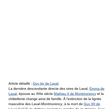
Article détaillé :
Guy Ier de Laval
.
La dernière descendante directe des sires de Laval,
Emma de
Laval
, épouse au XIIIe siècle
Mathieu II de Montmorency
et la
châtellenie change ainsi de famille. À l'extinction de la lignée
masculine des
Laval-Montmorency
, à la mort de
Guy XII de
Laval
(
1412
), le château revient au gendre de ce dernier,
Jean