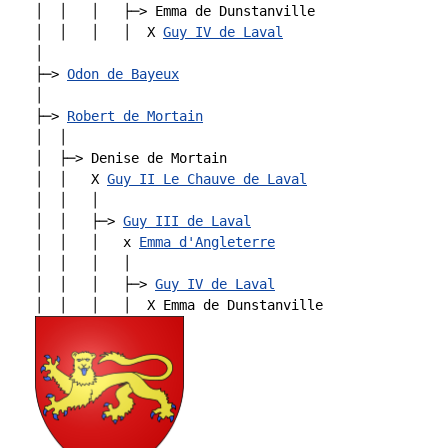
│  │   │   ├─> Emma de Dunstanville 

│  │   │   │  X 
Guy IV de Laval
│  

├─> 
Odon de Bayeux
│

├─> 
Robert de Mortain
│  │

│  ├─> Denise de Mortain   

│  │   X 
Guy II Le Chauve de Laval
│  │   │

│  │   ├─> 
Guy III de Laval
│  │   │   x 
Emma d'Angleterre
│  │   │   │

│  │   │   ├─> 
Guy IV de Laval