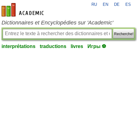
RU
EN
DE
ES
fr-academic.com
Dictionnaires et Encyclopédies sur 'Academic'
Recherche!
interprétations
traductions
livres
Игры ⚽