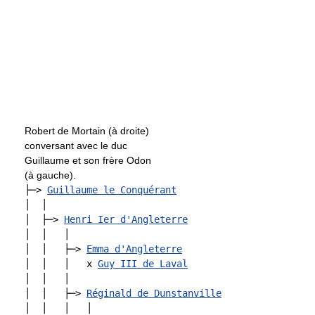
Robert de Mortain (à droite)
conversant avec le duc
Guillaume et son frère Odon
(à gauche).
├─> 
Guillaume le Conquérant
│  │

│  ├─> 
Henri Ier d'Angleterre
│  │   │

│  │   ├─> 
Emma d'Angleterre
│  │   │   x 
Guy III de Laval
│  │   │

│  │   ├─> 
Réginald de Dunstanville
│  │   │   │
