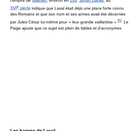
l'empire de
Valérien
, environ en
259
.
Jehan Daniel
, au
e
XVI
siècle
indique que Laval était déjà une place forte connu
des Romains et que son nom et ses armes avait été décernée
[
5
]
par Jules César lui-même pour « leur grande vaillantise »
. Le
Paige ajoute que ce sujet est plein de fables et d'acronymes.
Les barons de Laval