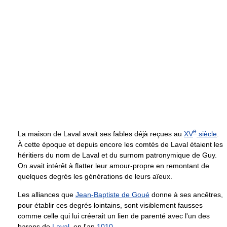
e
La maison de Laval avait ses fables déjà reçues au
XV
siècle
.
À cette époque et depuis encore les comtés de Laval étaient les
héritiers du nom de Laval et du surnom patronymique de Guy.
On avait intérêt à flatter leur amour-propre en remontant de
quelques degrés les générations de leurs aïeux.
Les alliances que
Jean-Baptiste de Goué
donne à ses ancêtres,
pour établir ces degrés lointains, sont visiblement fausses
comme celle qui lui créerait un lien de parenté avec l'un des
barons de
Laval
, en l'an
1010
.