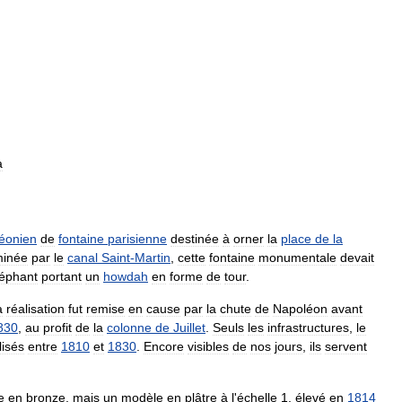
a
éonien
de
fontaine
parisienne
destinée
à
orner
la
place
de
la
inée
par
le
canal
Saint
-
Martin
,
cette
fontaine
monumentale
devait
léphant
portant
un
howdah
en
forme
de
tour
.
a
réalisation
fut
remise
en
cause
par
la
chute
de
Napoléon
avant
830
,
au
profit
de
la
colonne
de
Juillet
.
Seuls
les
infrastructures
,
le
lisés
entre
1810
et
1830
.
Encore
visibles
de
nos
jours
,
ils
servent
e
en
bronze
,
mais
un
modèle
en
plâtre
à
l
'
échelle
1
,
élevé
en
1814