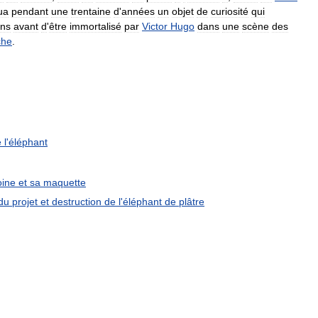
ua
pendant
une
trentaine
d
'
années
un
objet
de
curiosité
qui
ins
avant
d
'
être
immortalisé
par
Victor
Hugo
dans
une
scène
des
che
.
e
l
'
éléphant
oine
et
sa
maquette
du
projet
et
destruction
de
l
'
éléphant
de
plâtre