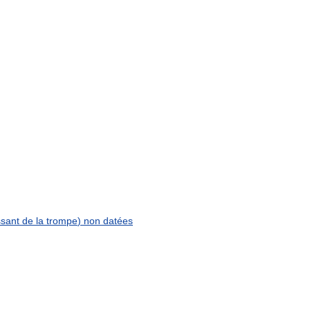
issant
de
la
trompe
)
non
datées