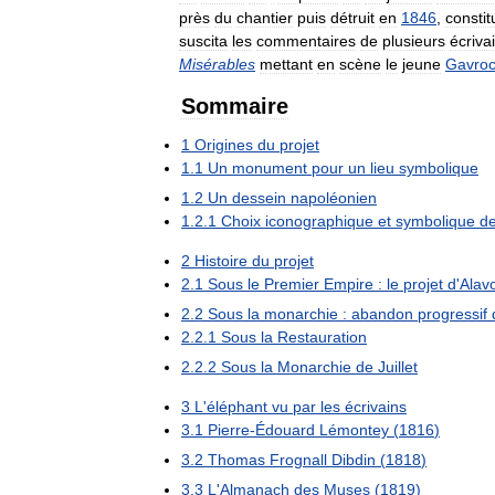
près
du
chantier
puis
détruit
en
1846
,
constit
suscita
les
commentaires
de
plusieurs
écriva
Misérables
mettant
en
scène
le
jeune
Gavro
Sommaire
1
Origines
du
projet
1
.
1
Un
monument
pour
un
lieu
symbolique
1
.
2
Un
dessein
napoléonien
1
.
2
.
1
Choix
iconographique
et
symbolique
d
2
Histoire
du
projet
2
.
1
Sous
le
Premier
Empire
:
le
projet
d
'
Alav
2
.
2
Sous
la
monarchie
:
abandon
progressif
2
.
2
.
1
Sous
la
Restauration
2
.
2
.
2
Sous
la
Monarchie
de
Juillet
3
L
'
éléphant
vu
par
les
écrivains
3
.
1
Pierre
-
Édouard
Lémontey
(
1816
)
3
.
2
Thomas
Frognall
Dibdin
(
1818
)
3
.
3
L
'
Almanach
des
Muses
(
1819
)