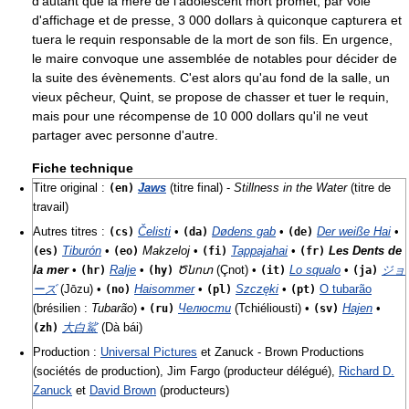
d'autant que la mère de l'adolescent mort promet, par voie
d'affichage et de presse, 3 000 dollars à quiconque capturera et
tuera le requin responsable de la mort de son fils. En urgence,
le maire convoque une assemblée de notables pour décider de
la suite des évènements. C'est alors qu'au fond de la salle, un
vieux pêcheur, Quint, se propose de chasser et tuer le requin,
mais pour une récompense de 10 000 dollars qu'il ne veut
partager avec personne d'autre.
Fiche technique
Titre original :
(en)
Jaws
(titre final) -
Stillness in the Water
(titre de
travail)
Autres titres :
(cs)
Čelisti
•
(da)
Dødens gab
•
(de)
Der weiße Hai
•
(es)
Tiburón
•
(eo)
Makzeloj
•
(fi)
Tappajahai
•
(fr)
Les Dents de
la mer
•
(hr)
Ralje
•
(hy)
Ծնոտ
(Çnot) •
(it)
Lo squalo
•
(ja)
ジョ
ーズ
(Jōzu) •
(no)
Haisommer
•
(pl)
Szczęki
•
(pt)
O tubarão
(brésilien :
Tubarão
) •
(ru)
Челюсти
(Tchiéliousti) •
(sv)
Hajen
•
(zh)
大白鯊
(Dà bái)
Production :
Universal Pictures
et Zanuck - Brown Productions
(sociétés de production), Jim Fargo (producteur délégué),
Richard D.
Zanuck
et
David Brown
(producteurs)