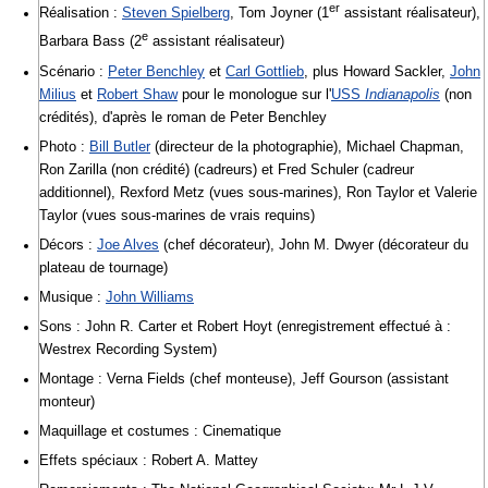
er
Réalisation :
Steven Spielberg
, Tom Joyner (1
assistant réalisateur),
e
Barbara Bass (2
assistant réalisateur)
Scénario :
Peter Benchley
et
Carl Gottlieb
, plus Howard Sackler,
John
Milius
et
Robert Shaw
pour le monologue sur l'
USS
Indianapolis
(non
crédités), d'après le roman de Peter Benchley
Photo :
Bill Butler
(directeur de la photographie), Michael Chapman,
Ron Zarilla (non crédité) (cadreurs) et Fred Schuler (cadreur
additionnel), Rexford Metz (vues sous-marines), Ron Taylor et Valerie
Taylor (vues sous-marines de vrais requins)
Décors :
Joe Alves
(chef décorateur), John M. Dwyer (décorateur du
plateau de tournage)
Musique :
John Williams
Sons : John R. Carter et Robert Hoyt (enregistrement effectué à :
Westrex Recording System)
Montage : Verna Fields (chef monteuse), Jeff Gourson (assistant
monteur)
Maquillage et costumes : Cinematique
Effets spéciaux : Robert A. Mattey