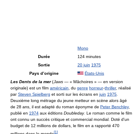
Mono
Durée
124 minutes
Sortie
20 juin
1975
Pays d’origine
États-Unis
Les Dents de la mer
(
Jaws
— « Mâchoires » — en version
originale) est un film
américain
, du
genre
horreur
-
thriller
, réalisé
par
Steven Spielberg
et sorti sur les écrans en
juin
1975
.
Deuxième long métrage du jeune metteur en scène alors âgé
de 28 ans, il est adapté du roman éponyme de
Peter Benchley
,
publié en
1974
aux éditions
Doubleday
. Le roman comme le film
ont connu un succès critique et commercial mondial. Doté d'un
budget de 12 millions de dollars, le film en a rapporté 470
[
1
]
millions dans le monde
.