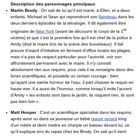
Description des personnages principaux
Martin Brody
: On sait de lui qu'il est marié, à Ellen, et a deux
enfants, Michael et Sean qui reprendront son
flambeau
dans les
deux derniers épisodes de la tétralogie. Il dit également être
re
originaire de
New York
(avant de découvrir le corps de la 1
victime) et que c'est la première fois qu'il est chef de la police à
Amity (dixit le maire lors de la scène des louveteaux). Il fait
preuve d'esprit d'initiative en fermant d'office toutes les plages,
mais n'a pas de respect particulier pour l'autorité, voir son
affrontement permanent avec le maire. Il n'y connaît
absolument rien aux requins, pour cela il se renseigne dans des
livres scientifiques, et possède un certain courage : bien
qu'ayant une sainte horreur de l'eau, il part chasser le requin en
haute mer. Il a aussi de l'humour, comme lorsqu'il imite l'accent
d'Amity « les enfants sont dans le jardin, ils risquent rien, ils sont
pas bien loin ».
Matt Hooper
: C'est un scientifique spécialisé dans les requins,
après avoir vu dans sa jeunesse un bébé
requin renard
long
d'un mètre et demi mettre en charpie un bateau devant lui, ce
qu'il explique lors du repas chez les Brody. On sait qu'il vient