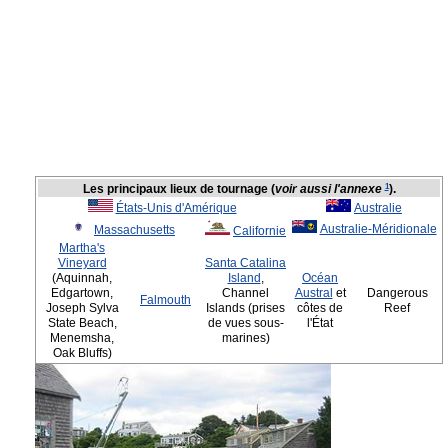
1
Les principaux lieux de tournage (
voir aussi l'annexe
).
États-Unis d'Amérique
Australie
Australie-Méridionale
Massachusetts
Californie
Martha's
Vineyard
Santa Catalina
(Aquinnah,
Island
,
Océan
Edgartown,
Channel
Austral
et
Dangerous
Falmouth
Joseph Sylva
Islands (prises
côtes de
Reef
State Beach,
de vues sous-
l'État
Menemsha,
marines)
Oak Bluffs)