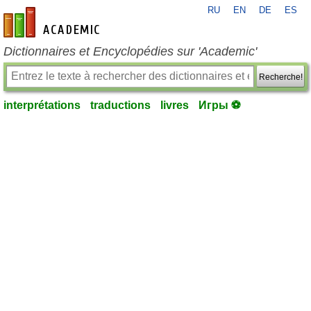
RU
EN
DE
ES
fr-academic.com
Dictionnaires et Encyclopédies sur 'Academic'
Recherche!
interprétations
traductions
livres
Игры ⚽