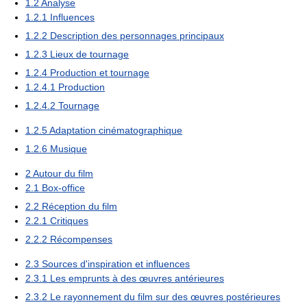
1.2
Analyse
1.2.1
Influences
1.2.2
Description des personnages principaux
1.2.3
Lieux de tournage
1.2.4
Production et tournage
1.2.4.1
Production
1.2.4.2
Tournage
1.2.5
Adaptation cinématographique
1.2.6
Musique
2
Autour du film
2.1
Box-office
2.2
Réception du film
2.2.1
Critiques
2.2.2
Récompenses
2.3
Sources d'inspiration et influences
2.3.1
Les emprunts à des œuvres antérieures
2.3.2
Le rayonnement du film sur des œuvres postérieures