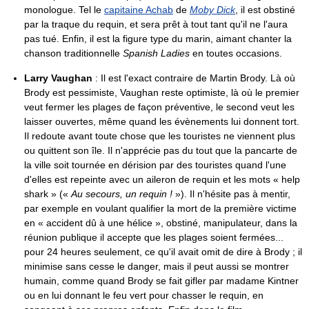
monologue. Tel le
capitaine Achab
de
Moby Dick
, il est obstiné
par la traque du requin, et sera prêt à tout tant qu'il ne l'aura
pas tué. Enfin, il est la figure type du marin, aimant chanter la
chanson traditionnelle
Spanish Ladies
en toutes occasions.
Larry Vaughan
: Il est l'exact contraire de Martin Brody. Là où
Brody est pessimiste, Vaughan reste optimiste, là où le premier
veut fermer les plages de façon préventive, le second veut les
laisser ouvertes, même quand les évènements lui donnent tort.
Il redoute avant toute chose que les touristes ne viennent plus
ou quittent son île. Il n'apprécie pas du tout que la pancarte de
la ville soit tournée en dérision par des touristes quand l'une
d'elles est repeinte avec un aileron de requin et les mots « help
shark » («
Au secours, un requin !
»). Il n'hésite pas à mentir,
par exemple en voulant qualifier la mort de la première victime
en « accident dû à une hélice », obstiné, manipulateur, dans la
réunion publique il accepte que les plages soient fermées...
pour 24 heures seulement, ce qu'il avait omit de dire à Brody ; il
minimise sans cesse le danger, mais il peut aussi se montrer
humain, comme quand Brody se fait gifler par madame Kintner
ou en lui donnant le feu vert pour chasser le requin, en