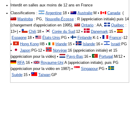
Interdit en salles aux moins de 12 ans en France
Classifications :
Argentine
:18 •
Australie
:M •
Canada
: (
Manitoba
: PG,
Nouvelle-Écosse
: R (appréciation initiale) puis 14
(changement d'appréciation en 1995),
Ontario
: AA,
Québec
:
13+) •
Chili
:18 •
Corée du Sud
:12 •
Danemark
:15 •
Espagne
:18 •
États-Unis
:PG •
Finlande
:K-1 •
France
:-12
•
Hong Kong
:IIB •
Irlande
:15 •
Islande
:16 •
Israël
:PG
•
Japon
:PG-12 •
Norvège
:16 (appréciation initiale) et 15
(appréciation pour la vidéo) •
Pays-Bas
:16 •
Portugal
:M/12 •
RFA
:16 •
Royaume-Uni
:A (appréciation initiale), puis PG
(appréciation pour la vidéo en 1987) •
Singapour
:PG •
Suède
:15 •
Taïwan
:GP