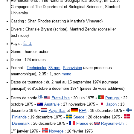
Remerciements : The National Geographical Society; Mr L.J.V.
Compagno of The Department of Biological Sciences, Stanford
University
Casting : Shari Rhodes (casting à Martha's Vineyard)
Divers : Charlsie Bryant (scripte), Manfred Zendar (conseiller
technique)
Pays :
É.-U.
Genre : horreur, action
Durée : 124 minutes
Format :
Technicolor
,
35 mm
,
Panavision
(avec processus
anamorphique), 2.35 : 1, son
mono
Dates de tournage : du 2 mai au 15 septembre 1974 (tournage
principal) et d'octobre à décembre 1974 (prises de vues additives)
[
4
]
Dates de sortie
:
États-Unis
: 20 juin 1975 •
Portugal
: 22
octobre 1975 •
Australie
: 27 novembre 1975 •
Japon
: 13
décembre 1975 •
Pays-Bas
et
RFA
: 18 décembre 1975 •
Finlande
: 19 décembre 1975 •
Suède
: 20 décembre 1975 •
Danemark
: 26 décembre 1975 •
France
et
Royaume-Uni
:
er
1
janvier 1976 •
Norvège
: 16 février 1976