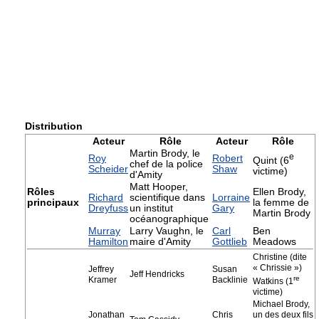
Distribution
Acteur
Rôle
Acteur
Rôle
Martin Brody, le
e
Roy
Robert
Quint (6
chef de la police
Scheider
Shaw
victime)
d'Amity
Matt Hooper,
Rôles
Ellen Brody,
Richard
scientifique dans
Lorraine
principaux
la femme de
Dreyfuss
un institut
Gary
Martin Brody
océanographique
Murray
Larry Vaughn, le
Carl
Ben
Hamilton
maire d'Amity
Gottlieb
Meadows
Christine (dite
« Chrissie »)
Jeffrey
Susan
Jeff Hendricks
re
Kramer
Backlinie
Watkins (1
victime)
Michael Brody,
Jonathan
Chris
un des deux fils