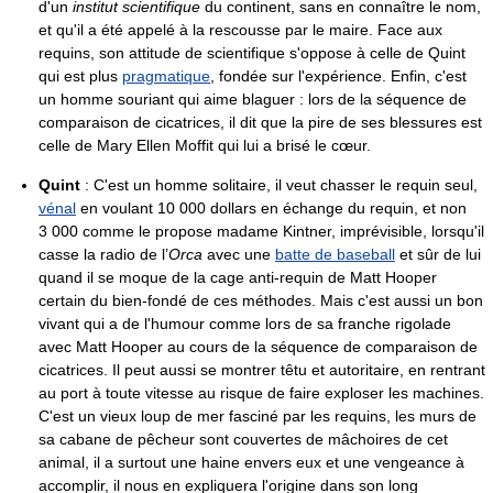
d'un
institut scientifique
du continent, sans en connaître le nom,
et qu'il a été appelé à la rescousse par le maire. Face aux
requins, son attitude de scientifique s'oppose à celle de Quint
qui est plus
pragmatique
, fondée sur l'expérience. Enfin, c'est
un homme souriant qui aime blaguer : lors de la séquence de
comparaison de cicatrices, il dit que la pire de ses blessures est
celle de Mary Ellen Moffit qui lui a brisé le cœur.
Quint
: C'est un homme solitaire, il veut chasser le requin seul,
vénal
en voulant 10 000 dollars en échange du requin, et non
3 000 comme le propose madame Kintner, imprévisible, lorsqu'il
casse la radio de l’
Orca
avec une
batte de baseball
et sûr de lui
quand il se moque de la cage anti-requin de Matt Hooper
certain du bien-fondé de ces méthodes. Mais c'est aussi un bon
vivant qui a de l'humour comme lors de sa franche rigolade
avec Matt Hooper au cours de la séquence de comparaison de
cicatrices. Il peut aussi se montrer têtu et autoritaire, en rentrant
au port à toute vitesse au risque de faire exploser les machines.
C'est un vieux loup de mer fasciné par les requins, les murs de
sa cabane de pêcheur sont couvertes de mâchoires de cet
animal, il a surtout une haine envers eux et une vengeance à
accomplir, il nous en expliquera l'origine dans son long