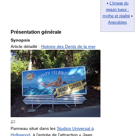
•
L'image du
requin tueur :
mythe et réalité
•
Anecdotes
Présentation générale
Synopsis
Article détaillé :
Histoire des Dents de la mer
.
Panneau situé dans les
Studios Universal à
Hollywood
, à l'entrée de l'attraction « Jaws