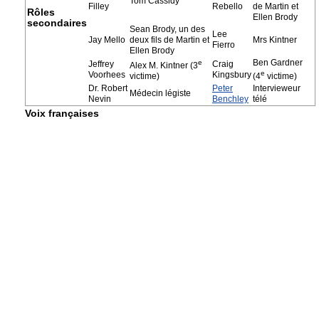
Tom Cassidy
Filley
Rebello
de Martin et
Rôles
Ellen Brody
secondaires
Sean Brody, un des
Lee
Jay Mello
deux fils de Martin et
Mrs Kintner
Fierro
Ellen Brody
Ben Gardner
e
Jeffrey
Craig
Alex M. Kintner (3
e
Voorhees
Kingsbury
victime)
(4
victime)
Dr. Robert
Peter
Intervieweur
Médecin légiste
Nevin
Benchley
télé
Voix françaises