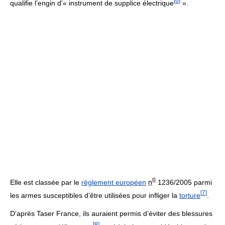
[
6
]
qualifie l’engin d'« instrument de supplice électrique
».
o
Elle est classée par le
règlement européen
n
1236/2005 parmi
[
7
]
les armes susceptibles d’être utilisées pour infliger la
torture
.
D’après Taser France, ils auraient permis d’éviter des blessures
[
8
]