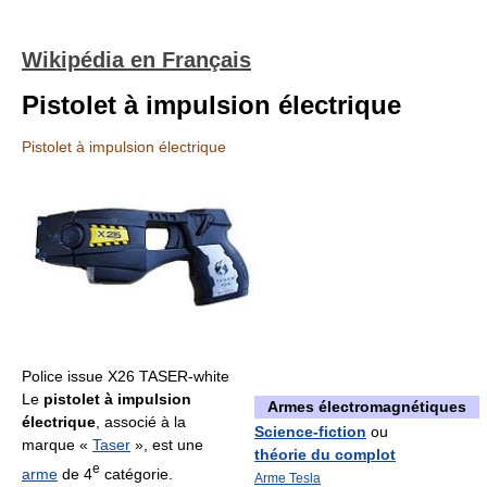
Wikipédia en Français
Pistolet à impulsion électrique
Pistolet à impulsion électrique
Police issue X26 TASER-white
Le
pistolet à impulsion
Armes électromagnétiques
électrique
, associé à la
Science-fiction
ou
marque «
Taser
», est une
théorie du complot
e
arme
de 4
catégorie.
Arme Tesla