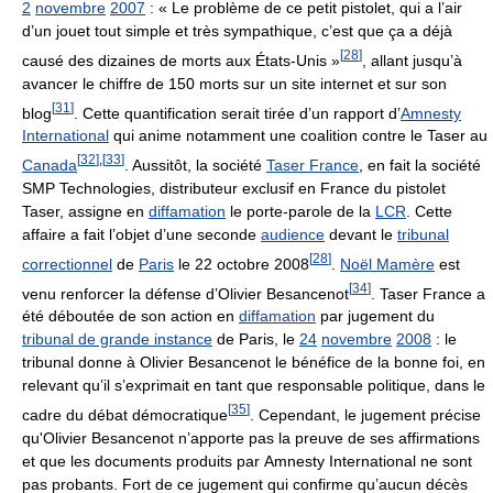
2
novembre
2007
:
« Le problème de ce petit pistolet, qui a l’air
d’un jouet tout simple et très sympathique, c’est que ça a déjà
[
28
]
causé des dizaines de morts aux États-Unis »
, allant jusqu’à
avancer le chiffre de
150 morts
sur un site internet et sur son
[
31
]
blog
. Cette quantification serait tirée d’un rapport d’
Amnesty
International
qui anime notamment une coalition contre le Taser au
[
32
]
,
[
33
]
Canada
. Aussitôt, la société
Taser France
, en fait la société
SMP Technologies, distributeur exclusif en France du pistolet
Taser, assigne en
diffamation
le porte-parole de la
LCR
. Cette
affaire a fait l’objet d’une seconde
audience
devant le
tribunal
[
28
]
correctionnel
de
Paris
le 22 octobre 2008
.
Noël Mamère
est
[
34
]
venu renforcer la défense d’Olivier Besancenot
. Taser France a
été déboutée de son action en
diffamation
par jugement du
tribunal de grande instance
de Paris, le
24
novembre
2008
: le
tribunal donne à Olivier Besancenot le bénéfice de la bonne foi, en
relevant qu’il s’exprimait en tant que responsable politique, dans le
[
35
]
cadre du débat démocratique
. Cependant, le jugement précise
qu'Olivier Besancenot n’apporte pas la preuve de ses affirmations
et que les documents produits par
Amnesty International
ne sont
pas probants. Fort de ce jugement qui confirme qu’aucun décès