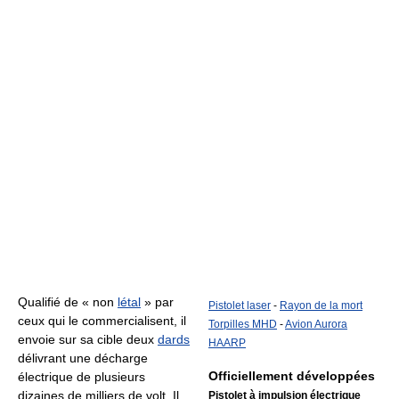
Qualifié de
« non
létal
»
par
Pistolet laser
-
Rayon de la mort
ceux qui le commercialisent, il
Torpilles MHD
-
Avion Aurora
envoie sur sa cible deux
dards
HAARP
délivrant une décharge
Officiellement développées
électrique de plusieurs
dizaines de milliers de volt.
Il
Pistolet à impulsion électrique