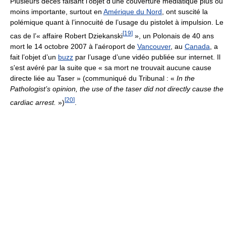
Plusieurs décès faisant l’objet d’une couverture médiatique plus ou
moins importante, surtout en
Amérique du Nord
, ont suscité la
polémique quant à l’innocuité de l’usage du pistolet à impulsion. Le
[
19
]
cas de l’« affaire Robert Dziekanski
», un Polonais de 40 ans
mort le 14 octobre 2007 à l'aéroport de
Vancouver
, au
Canada
, a
fait l’objet d’un
buzz
par l’usage d’une vidéo publiée sur internet. Il
s'est avéré par la suite que
« sa mort ne trouvait aucune cause
directe liée au Taser »
(communiqué du Tribunal :
«
In the
Pathologist’s opinion, the use of the taser did not directly cause the
[
20
]
cardiac arrest.
»
)
.