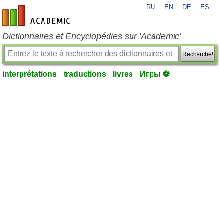
RU
EN
DE
ES
fr-academic.com
Dictionnaires et Encyclopédies sur 'Academic'
Recherche!
interprétations
traductions
livres
Игры ⚽