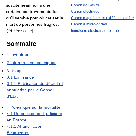
suscite néanmoins une
Canon de Gauss
certaine controverse du fait
Canon électrique
qu'il semble pouvoir causer la
Canon magnétocumulatif à plasmoïde
mort de personnes fragiles.
Canon à micro-ondes
Impulsion électromagnétique
[réf. nécessaire]
Sommaire
1
Inventeur
2
Informations techniques
3
Usage
3.1
En France
3.1.1
Publication du décret et
annulation par le Conseil
d'État
4
Polémique sur la mortalité
4.1
Retentissement judiciaire
en France
4.1.1
Affaire Taser-
Besancenot