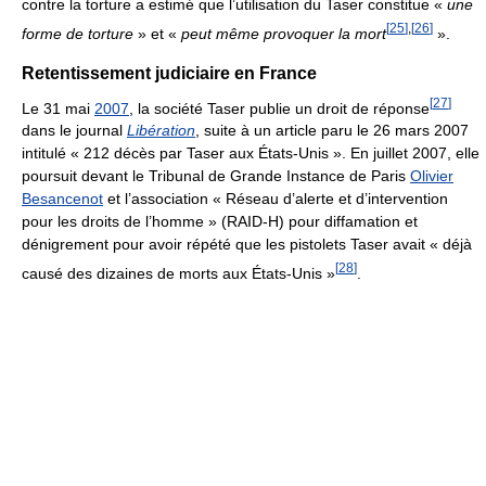
contre la torture a estimé que l’utilisation du Taser constitue «
une
[
25
]
,
[
26
]
forme de torture
» et «
peut même provoquer la mort
».
Retentissement judiciaire en France
[
27
]
Le 31 mai
2007
, la société Taser publie un droit de réponse
dans le journal
Libération
, suite à un article paru le 26 mars 2007
intitulé «
212 décès
par Taser aux États-Unis ». En juillet 2007, elle
poursuit devant le Tribunal de Grande Instance de Paris
Olivier
Besancenot
et l’association « Réseau d’alerte et d’intervention
pour les droits de l’homme » (RAID-H) pour diffamation et
dénigrement pour avoir répété que les pistolets Taser avait
« déjà
[
28
]
causé des dizaines de morts aux États-Unis »
.