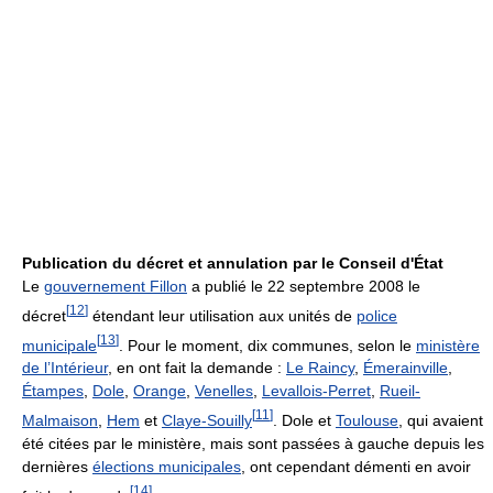
Publication du décret et annulation par le Conseil d'État
Le
gouvernement Fillon
a publié le 22 septembre 2008 le
[
12
]
décret
étendant leur utilisation aux unités de
police
[
13
]
municipale
. Pour le moment, dix communes, selon le
ministère
de l’Intérieur
, en ont fait la demande :
Le Raincy
,
Émerainville
,
Étampes
,
Dole
,
Orange
,
Venelles
,
Levallois-Perret
,
Rueil-
[
11
]
Malmaison
,
Hem
et
Claye-Souilly
. Dole et
Toulouse
, qui avaient
été citées par le ministère, mais sont passées à gauche depuis les
dernières
élections municipales
, ont cependant démenti en avoir
[
14
]