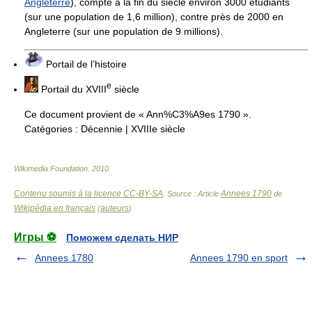
Angleterre
), compte à la fin du siècle environ 3000 étudiants
(sur une population de 1,6 million), contre près de 2000 en
Angleterre (sur une population de 9 millions).
Portail de l’histoire
e
Portail du
XVIII
siècle
Ce document provient de « Ann%C3%A9es 1790 ».
Catégories :
Décennie
|
XVIIIe siècle
Wikimedia Foundation
.
2010
.
Contenu soumis à la licence CC-BY-SA
Annees 1790
. Source : Article
de
Wikipédia en français
auteurs
(
)
Игры ⚽
Поможем сделать НИР
Annees 1780
Annees 1790 en sport