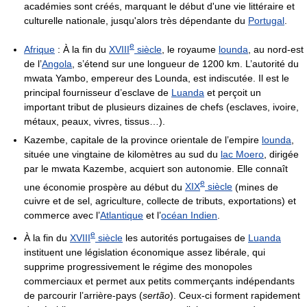
académies sont créés, marquant le début d'une vie littéraire et
culturelle nationale, jusqu'alors très dépendante du
Portugal
.
e
Afrique
: À la fin du
XVIII
siècle
, le royaume
lounda
, au nord-est
de l’
Angola
, s’étend sur une longueur de 1200 km. L’autorité du
mwata Yambo, empereur des Lounda, est indiscutée. Il est le
principal fournisseur d’esclave de
Luanda
et perçoit un
important tribut de plusieurs dizaines de chefs (esclaves, ivoire,
métaux, peaux, vivres, tissus…).
Kazembe, capitale de la province orientale de l’empire
lounda
,
située une vingtaine de kilomètres au sud du
lac Moero
, dirigée
par le mwata Kazembe, acquiert son autonomie. Elle connaît
e
une économie prospère au début du
XIX
siècle
(mines de
cuivre et de sel, agriculture, collecte de tributs, exportations) et
commerce avec l’
Atlantique
et l’
océan Indien
.
e
À la fin du
XVIII
siècle
les autorités portugaises de
Luanda
instituent une législation économique assez libérale, qui
supprime progressivement le régime des monopoles
commerciaux et permet aux petits commerçants indépendants
de parcourir l’arrière-pays (
sertão
). Ceux-ci forment rapidement