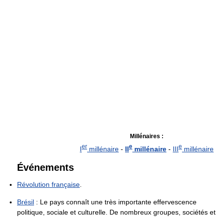
Millénaires :
er
e
e
I
millénaire
-
II
millénaire
-
III
millénaire
Événements
Révolution française
.
Brésil
: Le pays connaît une très importante effervescence
politique, sociale et culturelle. De nombreux groupes, sociétés et