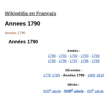
Wikipédia en Français
Annees 1790
Annees 1790
Années 1790
Années :
1790
-
1791
-
1792
-
1793
-
1794
1795
-
1796
-
1797
-
1798
-
1799
Décennies :
1770
1780
-
Années 1790
-
1800
1810
Siècles :
e
e
e
XVII
siècle
-
XVIII
siècle
-
XIX
siècle