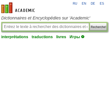
RU
EN
DE
ES
fr-academic.com
Dictionnaires et Encyclopédies sur 'Academic'
Recherche!
interprétations
traductions
livres
Игры ⚽