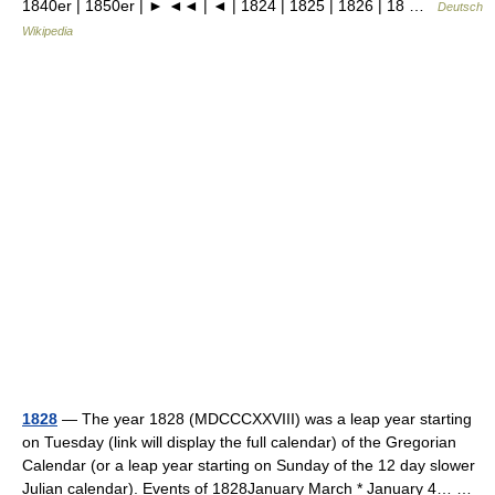
1840er | 1850er | ► ◄◄ | ◄ | 1824 | 1825 | 1826 | 18 …
Deutsch
Wikipedia
1828
— The year 1828 (MDCCCXXVIII) was a leap year starting
on Tuesday (link will display the full calendar) of the Gregorian
Calendar (or a leap year starting on Sunday of the 12 day slower
Julian calendar). Events of 1828January March * January 4… …