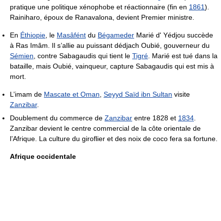
pratique une politique xénophobe et réactionnaire (fin en
1861
).
Rainiharo, époux de Ranavalona, devient Premier ministre.
En
Éthiopie
, le
Masâfént
du
Bégameder
Marié d' Yédjou succède
à Ras Imâm. Il s’allie au puissant dédjach Oubié, gouverneur du
Sémien
, contre Sabagaudis qui tient le
Tigré
. Marié est tué dans la
bataille, mais Oubié, vainqueur, capture Sabagaudis qui est mis à
mort.
L’imam de
Mascate et Oman
,
Seyyd Saïd ibn Sultan
visite
Zanzibar
.
Doublement du commerce de
Zanzibar
entre 1828 et
1834
.
Zanzibar devient le centre commercial de la côte orientale de
l’Afrique. La culture du giroflier et des noix de coco fera sa fortune.
Afrique occidentale