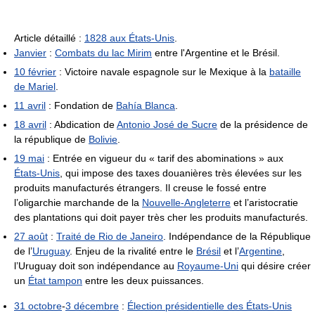
Article détaillé :
1828 aux États-Unis
.
Janvier
:
Combats du lac Mirim
entre l'Argentine et le Brésil.
10 février
: Victoire navale espagnole sur le Mexique à la
bataille
de Mariel
.
11 avril
: Fondation de
Bahía Blanca
.
18 avril
: Abdication de
Antonio José de Sucre
de la présidence de
la république de
Bolivie
.
19 mai
: Entrée en vigueur du « tarif des abominations » aux
États-Unis
, qui impose des taxes douanières très élevées sur les
produits manufacturés étrangers. Il creuse le fossé entre
l’oligarchie marchande de la
Nouvelle-Angleterre
et l’aristocratie
des plantations qui doit payer très cher les produits manufacturés.
27 août
:
Traité de Rio de Janeiro
. Indépendance de la République
de l’
Uruguay
. Enjeu de la rivalité entre le
Brésil
et l’
Argentine
,
l’Uruguay doit son indépendance au
Royaume-Uni
qui désire créer
un
État tampon
entre les deux puissances.
31 octobre
-
3 décembre
:
Élection présidentielle des États-Unis