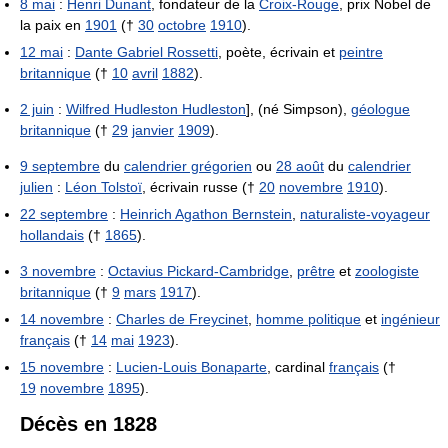
8 mai
:
Henri Dunant
, fondateur de la
Croix-Rouge
, prix Nobel de
la paix en
1901
(†
30
octobre
1910
).
12 mai
:
Dante Gabriel Rossetti
, poète, écrivain et
peintre
britannique
(†
10
avril
1882
).
2 juin
:
Wilfred Hudleston Hudleston
], (né Simpson),
géologue
britannique
(†
29
janvier
1909
).
9 septembre
du
calendrier grégorien
ou
28 août
du
calendrier
julien
:
Léon Tolstoï
, écrivain russe (†
20
novembre
1910
).
22 septembre
:
Heinrich Agathon Bernstein
,
naturaliste-voyageur
hollandais
(†
1865
).
3 novembre
:
Octavius Pickard-Cambridge
,
prêtre
et
zoologiste
britannique
(†
9
mars
1917
).
14 novembre
:
Charles de Freycinet
,
homme politique
et
ingénieur
français
(†
14
mai
1923
).
15 novembre
:
Lucien-Louis Bonaparte
, cardinal
français
(†
19
novembre
1895
).
Décès en 1828