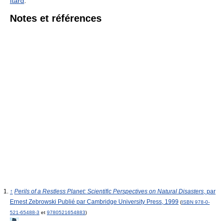
Itard
.
Notes et références
↑
Perils of a Restless Planet: Scientific Perspectives on Natural Disasters
, par
Ernest Zebrowski Publié par Cambridge University Press, 1999
(
ISBN
978-0-
521-65488-3
et
9780521654883
)