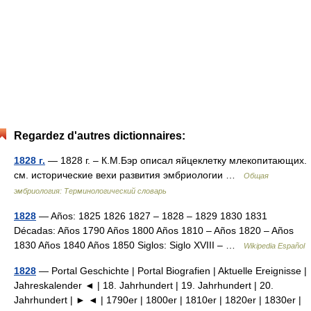
Regardez d'autres dictionnaires:
1828 г.
— 1828 г. – К.М.Бэр описал яйцеклетку млекопитающих.
см. исторические вехи развития эмбриологии …
Общая
эмбриология: Терминологический словарь
1828
— Años: 1825 1826 1827 – 1828 – 1829 1830 1831
Décadas: Años 1790 Años 1800 Años 1810 – Años 1820 – Años
1830 Años 1840 Años 1850 Siglos: Siglo XVIII – …
Wikipedia Español
1828
— Portal Geschichte | Portal Biografien | Aktuelle Ereignisse |
Jahreskalender ◄ | 18. Jahrhundert | 19. Jahrhundert | 20.
Jahrhundert | ► ◄ | 1790er | 1800er | 1810er | 1820er | 1830er |