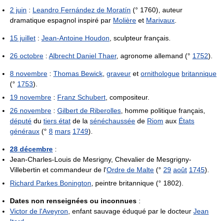
2 juin
:
Leandro Fernández de Moratín
(° 1760), auteur
dramatique espagnol inspiré par
Molière
et
Marivaux
.
15 juillet
:
Jean-Antoine Houdon
, sculpteur français.
26 octobre
:
Albrecht Daniel Thaer
, agronome allemand (°
1752
).
8 novembre
:
Thomas Bewick
,
graveur
et
ornithologue
britannique
(°
1753
).
19 novembre
:
Franz Schubert
, compositeur.
26 novembre
:
Gilbert de Riberolles
, homme politique français,
député
du
tiers état
de la
sénéchaussée
de
Riom
aux
États
généraux
(°
8
mars
1749
).
28 décembre
:
Jean-Charles-Louis de Mesrigny, Chevalier de Mesgrigny-
Villebertin et commandeur de l'
Ordre de Malte
(°
29
août
1745
).
Richard Parkes Bonington
, peintre britannique (° 1802).
Dates non renseignées ou inconnues
:
Victor de l'Aveyron
, enfant sauvage éduqué par le docteur
Jean