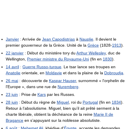
Janvier
: Arrivée de
Jean Capodistrias
à
Nauplie
. Il devient le
premier gouverneur de la Grèce. Unité de la
Grèce
(1828-
1913
).
22 janvier
: Début du ministère tory du
Arthur Wellesley
, duc de
Wellington,
Premier ministre du Royaume-Uni
(fin en
1830
).
14 avril
:
Guerre Russo-turque
. Le tsar lance ses troupes en
Anatolie
orientale, en
Moldavie
et dans la plaine de la
Dobroudja
.
26 mai
: découverte de
Kaspar Hauser
, surnommé « l'orphelin de
l'Europe », dans une rue de
Nuremberg
.
23 juin
: Prise de
Kars
par les Russes.
28 juin
: Début du règne de
Miguel
, roi du
Portugal
(fin en
1834
).
Retour à l’absolutisme. Miguel, bien qu’il ait prêté serment à la
charte libérale, obtient la déchéance de la reine
Marie II de
Bragance
en s’appuyant sur la noblesse absolutiste.
6 août
:
Mehemet Ali
, khédive d'
Égypte
, accepte les demandes