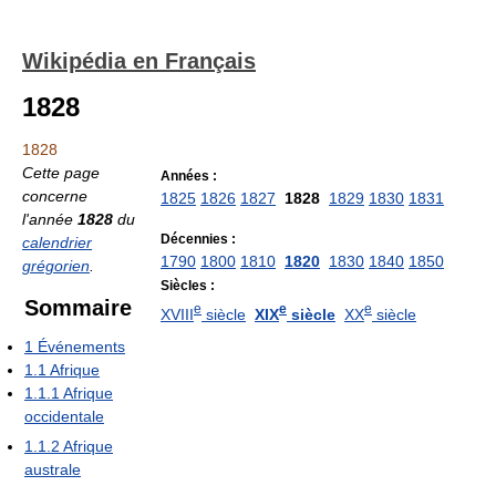
Wikipédia en Français
1828
1828
Cette page
Années :
concerne
1825
1826
1827
1828
1829
1830
1831
l'année
1828
du
Décennies :
calendrier
1790
1800
1810
1820
1830
1840
1850
grégorien
.
Siècles :
Sommaire
e
e
e
XVIII
siècle
XIX
siècle
XX
siècle
1
Événements
1.1
Afrique
1.1.1
Afrique
occidentale
1.1.2
Afrique
australe