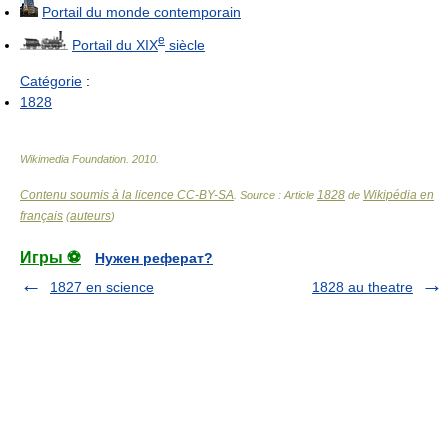
Portail du monde contemporain
e
Portail du
XIX
siècle
Catégorie
:
1828
Wikimedia Foundation
.
2010
.
Contenu soumis à la licence CC-BY-SA
1828
Wikipédia en
. Source : Article
de
français
auteurs
(
)
Игры ⚽
Нужен реферат?
1827 en science
1828 au theatre