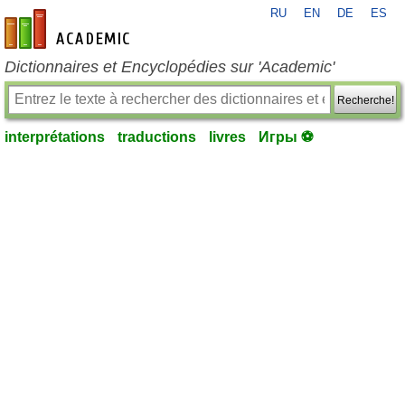
RU
EN
DE
ES
fr-academic.com
Dictionnaires et Encyclopédies sur 'Academic'
Recherche!
interprétations
traductions
livres
Игры ⚽