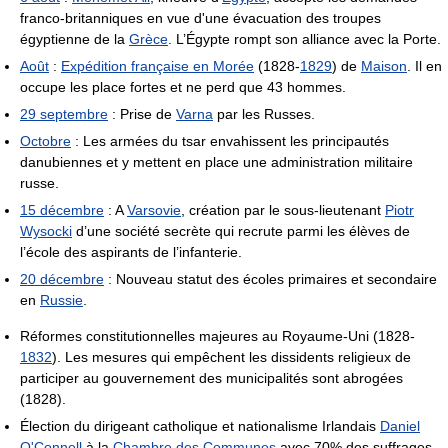
franco-britanniques en vue d'une évacuation des troupes
égyptienne de la
Grèce
. L’Égypte rompt son alliance avec la Porte.
Août
:
Expédition française en Morée
(1828-
1829
) de
Maison
. Il en
occupe les place fortes et ne perd que 43 hommes.
29 septembre
: Prise de
Varna
par les Russes.
Octobre
: Les armées du tsar envahissent les principautés
danubiennes et y mettent en place une administration militaire
russe.
15 décembre
: A
Varsovie
, création par le sous-lieutenant
Piotr
Wysocki
d’une société secrète qui recrute parmi les élèves de
l’école des aspirants de l’infanterie.
20 décembre
: Nouveau statut des écoles primaires et secondaire
en
Russie
.
Réformes constitutionnelles majeures au Royaume-Uni (1828-
1832
). Les mesures qui empêchent les dissidents religieux de
participer au gouvernement des municipalités sont abrogées
(1828).
Élection du dirigeant catholique et nationalisme Irlandais
Daniel
O'Connell
à la
Chambre des Communes
avec 70% des suffrages.