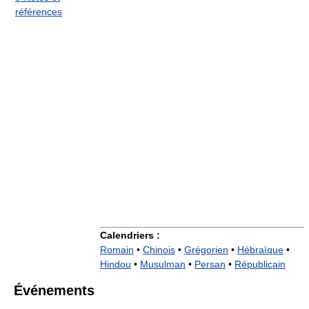
références
Calendriers :
Romain
•
Chinois
•
Grégorien
•
Hébraïque
•
Hindou
•
Musulman
•
Persan
•
Républicain
Événements