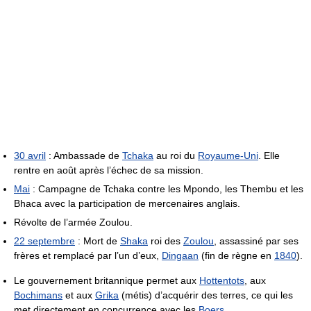
30 avril
: Ambassade de
Tchaka
au roi du
Royaume-Uni
. Elle
rentre en août après l’échec de sa mission.
Mai
: Campagne de Tchaka contre les Mpondo, les Thembu et les
Bhaca avec la participation de mercenaires anglais.
Révolte de l’armée Zoulou.
22 septembre
: Mort de
Shaka
roi des
Zoulou
, assassiné par ses
frères et remplacé par l’un d’eux,
Dingaan
(fin de règne en
1840
).
Le gouvernement britannique permet aux
Hottentots
, aux
Bochimans
et aux
Grika
(métis) d’acquérir des terres, ce qui les
met directement en concurrence avec les
Boers
.