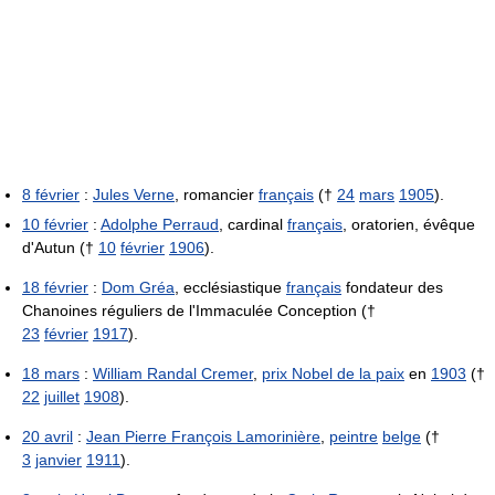
8 février
:
Jules Verne
, romancier
français
(†
24
mars
1905
).
10 février
:
Adolphe Perraud
, cardinal
français
, oratorien, évêque
d'Autun (†
10
février
1906
).
18 février
:
Dom Gréa
, ecclésiastique
français
fondateur des
Chanoines réguliers de l'Immaculée Conception (†
23
février
1917
).
18 mars
:
William Randal Cremer
,
prix Nobel de la paix
en
1903
(†
22
juillet
1908
).
20 avril
:
Jean Pierre François Lamorinière
,
peintre
belge
(†
3
janvier
1911
).