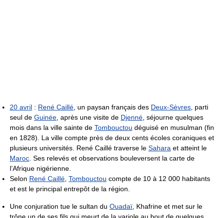
20 avril
:
René Caillé
, un paysan français des
Deux-Sèvres
, parti
seul de
Guinée
, après une visite de
Djenné
, séjourne quelques
mois dans la ville sainte de
Tombouctou
déguisé en musulman (fin
en 1828). La ville compte près de deux cents écoles coraniques et
plusieurs universités. René Caillé traverse le
Sahara
et atteint le
Maroc
. Ses relevés et observations bouleversent la carte de
l’Afrique nigérienne.
Selon
René Caillé
,
Tombouctou
compte de 10 à 12 000 habitants
et est le principal entrepôt de la région.
Une conjuration tue le sultan du
Ouadaï
, Khafrine et met sur le
trône un de ses fils qui meurt de la variole au bout de quelques