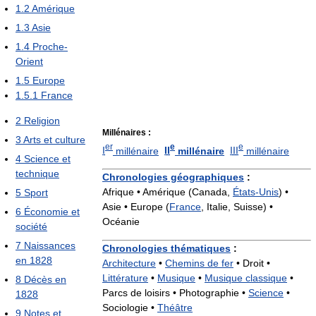
1.2
Amérique
1.3
Asie
1.4
Proche-
Orient
1.5
Europe
1.5.1
France
2
Religion
Millénaires :
3
Arts et culture
er
e
e
I
millénaire
II
millénaire
III
millénaire
4
Science et
technique
Chronologies géographiques
:
Afrique • Amérique (Canada,
États-Unis
) •
5
Sport
Asie • Europe (
France
, Italie, Suisse) •
6
Économie et
Océanie
société
7
Naissances
Chronologies thématiques
:
en 1828
Architecture
•
Chemins de fer
•
Droit •
Littérature
•
Musique
•
Musique classique
•
8
Décès en
Parcs de loisirs •
Photographie •
Science
•
1828
Sociologie •
Théâtre
9
Notes et