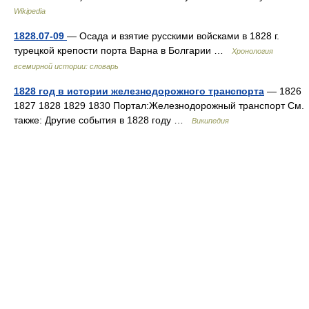
Wikipedia
1828.07-09
— Осада и взятие русскими войсками в 1828 г.
турецкой крепости порта Варна в Болгарии …
Хронология
всемирной истории: словарь
1828 год в истории железнодорожного транспорта
— 1826
1827 1828 1829 1830 Портал:Железнодорожный транспорт См.
также: Другие события в 1828 году …
Википедия