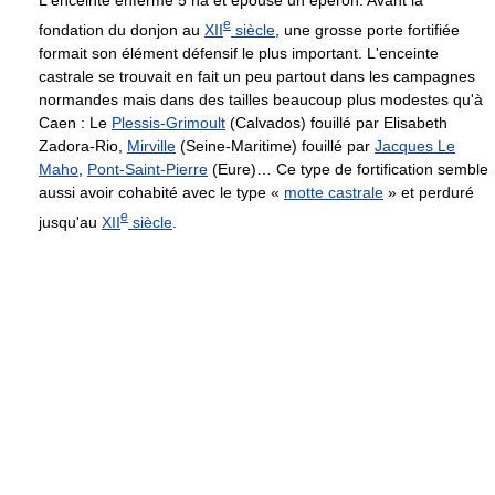
L'enceinte enferme 5 ha et épouse un éperon. Avant la
e
fondation du donjon au
XII
siècle
, une grosse porte fortifiée
formait son élément défensif le plus important. L'enceinte
castrale se trouvait en fait un peu partout dans les campagnes
normandes mais dans des tailles beaucoup plus modestes qu'à
Caen : Le
Plessis-Grimoult
(Calvados) fouillé par Elisabeth
Zadora-Rio,
Mirville
(Seine-Maritime) fouillé par
Jacques Le
Maho
,
Pont-Saint-Pierre
(Eure)… Ce type de fortification semble
aussi avoir cohabité avec le type «
motte castrale
» et perduré
e
jusqu'au
XII
siècle
.