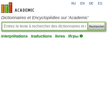
RU
EN
DE
ES
fr-academic.com
Dictionnaires et Encyclopédies sur 'Academic'
Recherche!
interprétations
traductions
livres
Игры ⚽