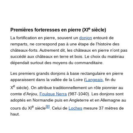
e
Premières forteresses en pierre (
XI
siècle)
La fortification en pierre, souvent un
donjon
entouré de
remparts, ne correspond pas à une étape de l'histoire des
châteaux-forts. Autrement dit, les châteaux en pierre n'ont pas
succédé aux châteaux en terre et bois. Le choix du matériau
dépendait surtout des moyens du commanditaire.
Les premiers grands donjons à base rectangulaire en pierre
apparaissent dans la vallée de la Loire (
Langeais
, fin du
e
X
siècle). On attribue traditionnellement un rôle pionnier au
comte d'Anjou,
Foulque Nerra
(987-1040). Les donjons sont
adoptés en Normandie puis en Angleterre et en Allemagne au
e
[
8
]
cours du
XI
siècle
. Celui de
Loches
mesure 37 mètres de
haut.