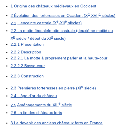
1
Origine des châteaux médiévaux en Occident
e
e
2
Évolution des forteresses en Occident (X
-XVII
siècles)
e
e
2.1
L'enceinte castrale (X
-XII
siècles)
2.2
La motte féodale|motte castrale (deuxième moitié du
e
e
X
siècle / début du XI
siècle)
2.2.1
Présentation
2.2.2
Description
2.2.2.1
La motte à proprement parler et la haute-cour
2.2.2.2
Basse-cour
2.2.3
Construction
e
2.3
Premières forteresses en pierre (XI
siècle)
2.4
L'âge d'or du château
e
2.5
Aménagements du XIII
siècle
2.6
La fin des châteaux forts
3
Le devenir des anciens châteaux forts en France