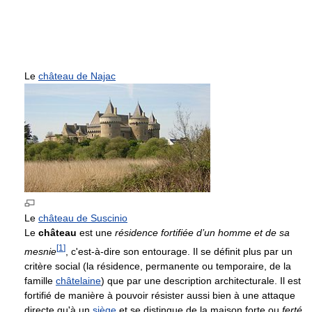
Le
château de Najac
Le
château de Suscinio
Le
château
est une
résidence fortifiée d’un homme et de sa
[
1
]
mesnie
, c'est-à-dire son entourage. Il se définit plus par un
critère social (la résidence, permanente ou temporaire, de la
famille
châtelaine
) que par une description architecturale. Il est
fortifié de manière à pouvoir résister aussi bien à une attaque
directe qu'à un
siège
et se distingue de la maison forte ou
ferté