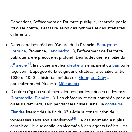
Cependant, l’effacement de l’autorité publique, incarnée par le
roi ou le comte, s’est faite selon des rythmes et des intensités
différents :
Dans certaines régions (Centre de la Francie,
Bourgogne
,
Lorraine
, Provence,
Languedoc
…), l’effacement de l’autorité
publique a été précoce et profond. Dès la deuxième moitié du
e
[
3
]
X
siècle
, les viguiers et les
alleutiers
s’emparent du
ban
ou le
reçoivent. L’apogée de la seigneurie châtelaine se situe entre
1030 et 1080. L'historien médiéviste
Georges Duby
a
particulièrement étudié le
Mâconnais
.
D’autres régions sont mieux tenues par les princes ou les rois
(
Normandie
,
Flandre
…). Les châteaux restent contrôlés par eux
ou leurs familiers, sauf pendant les crises. Ainsi, le
comte de
e
Flandre
interdit dès la fin du
X
siècle la construction de
[
4
]
forteresses sans son autorisation
. Le cas normand est plus
complexe : le duc confie les vicomtés à des agents fidèles. Les