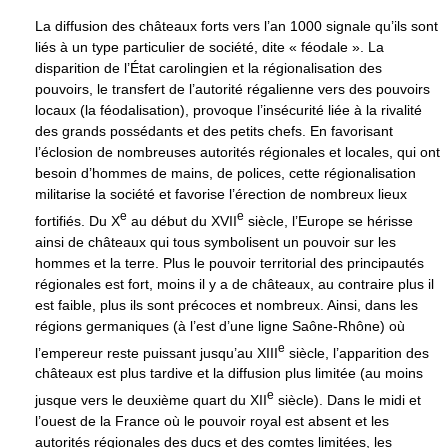
La diffusion des châteaux forts vers l’an 1000 signale qu’ils sont
liés à un type particulier de société, dite « féodale ». La
disparition de l’État carolingien et la régionalisation des
pouvoirs, le transfert de l’autorité régalienne vers des pouvoirs
locaux (la féodalisation), provoque l’insécurité liée à la rivalité
des grands possédants et des petits chefs. En favorisant
l’éclosion de nombreuses autorités régionales et locales, qui ont
besoin d’hommes de mains, de polices, cette régionalisation
militarise la société et favorise l’érection de nombreux lieux
e
e
fortifiés. Du
X
au début du
XVII
siècle, l’Europe se hérisse
ainsi de châteaux qui tous symbolisent un pouvoir sur les
hommes et la terre. Plus le pouvoir territorial des principautés
régionales est fort, moins il y a de châteaux, au contraire plus il
est faible, plus ils sont précoces et nombreux. Ainsi, dans les
régions germaniques (à l’est d’une ligne Saône-Rhône) où
e
l’empereur reste puissant jusqu’au
XIII
siècle, l’apparition des
châteaux est plus tardive et la diffusion plus limitée (au moins
e
jusque vers le deuxième quart du
XII
siècle). Dans le midi et
l’ouest de la France où le pouvoir royal est absent et les
autorités régionales des ducs et des comtes limitées, les