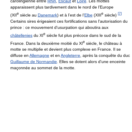
carolingienne entre
Rhin
,
Escaut
et
Loire
. Les mottes
apparaissent plus tardivement dans le nord de l’Europe
e
e
[
7
]
(
XII
siècle au
Danemark
) et à l’est de l’
Elbe
(
XIII
siècle)
Certains sires érigeaient ces fortifications sans l'autorisation du
prince : ce mouvement d'usurpation qui aboutira aux
e
châtellenies
du
XI
siècle fut plus précoce dans le sud de la
e
France. Dans la deuxième moitié du
XI
siècle, le château à
motte se multiplie et devient plus complexe en France. Il se
diffuse en
Allemagne
et en
Angleterre
, après la conquête du duc
Guillaume de Normandie
. Elles se dotent alors d'une enceinte
maçonnée au sommet de la motte.