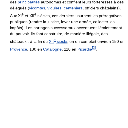
des
principautés
autonomes et confient leurs forteresses à des
délégués (
vicomtes
,
viguiers
,
centeniers
, officiers châtelains).
e
e
Aux
XI
et
XII
siècles, ces derniers usurpent les prérogatives
publiques (rendre la justice, lever une armée, collecter les
impôts). Les partages successoraux accentuent l'émiettement
du pouvoir. Ils font construire, de manière illégale, des
e
châteaux : à la fin du
XII
siècle
, on en comptait environ 150 en
[
2
]
Provence
, 130 en
Catalogne
, 110 en
Picardie
.