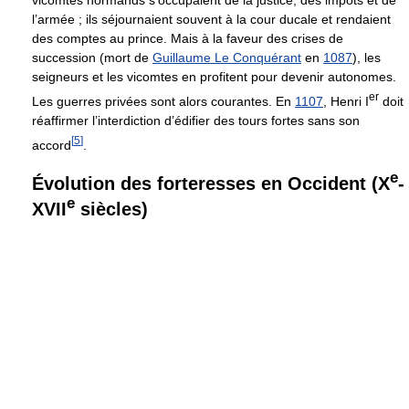
vicomtes normands s’occupaient de la justice, des impôts et de
l’armée ; ils séjournaient souvent à la cour ducale et rendaient
des comptes au prince. Mais à la faveur des crises de
succession (mort de
Guillaume Le Conquérant
en
1087
), les
seigneurs et les vicomtes en profitent pour devenir autonomes.
er
Les guerres privées sont alors courantes. En
1107
, Henri I
doit
réaffirmer l’interdiction d’édifier des tours fortes sans son
[
5
]
accord
.
e
Évolution des forteresses en Occident (X
-
e
XVII
siècles)