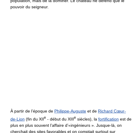
population, mais de la dominer. Le château ne défend que le
pouvoir du seigneur.
À partir de l’époque de
Philippe-Auguste
et de
Richard Cœur-
e
e
de-Lion
(fin du XII
- début du XIII
siècles), la
fortification
est de
plus en plus souvent l’affaire d’«ingénieurs ». Jusque-là, on
cherchait des sites favorables et on comptait surtout sur