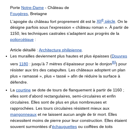
Porte
Notre-Dame
- Château de
Fougères
, Bretagne
e
L'apogée du château fort proprement dit est le
XII
siècle
. On le
désigne parfois sous l'expression « château roman ». À partir de
1150, les techniques castrales s’adaptent aux progrès de la
poliorcétique
:
Article détaillé :
Architecture philipienne
.
Les murailles deviennent plus hautes et plus épaisses (
Douvres
[
6
]
vers
1180
: jusqu’à 7 mètres d’épaisseur pour le donjon
) pour
résister aux tirs des catapultes. Les châteaux adoptent un plan
plus « ramassé », plus « tassé » afin de réduire la surface à
défendre.
La
courtine
se dote de tours de flanquement à partir de 1160 ;
elles sont d'abord rectangulaires, semi-circulaires et enfin
circulaires. Elles sont de plus en plus nombreuses et
rapprochées. Les tours circulaires résistent mieux aux
mangonneaux
et ne laissent aucun angle de tir mort. Elles
nécessitent moins de pierre pour leur construction. Elles étaient
souvent surmontées d'
échauguettes
ou coiffées de toits