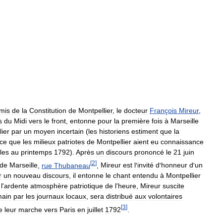
mis
de
la
Constitution
de
Montpellier
,
le
docteur
François
Mireur
,
s
du
Midi
vers
le
front
,
entonne
pour
la
première
fois
à
Marseille
ier
par
un
moyen
incertain
(
les
historiens
estiment
que
la
ce
que
les
milieux
patriotes
de
Montpellier
aient
eu
connaissance
lles
au
printemps
1792
).
Après
un
discours
prononcé
le
21
juin
[
2
]
de
Marseille
,
rue
Thubaneau
,
Mireur
est
l
'
invité
d
'
honneur
d
'
un
r
un
nouveau
discours
,
il
entonne
le
chant
entendu
à
Montpellier
l
'
ardente
atmosphère
patriotique
de
l
'
heure
,
Mireur
suscite
main
par
les
journaux
locaux
,
sera
distribué
aux
volontaires
[
3
]
e
leur
marche
vers
Paris
en
juillet
1792
.