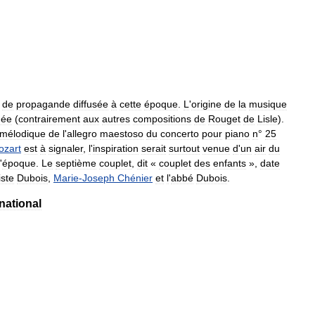
de
propagande
diffusée
à
cette
époque
.
L
'
origine
de
la
musique
née
(
contrairement
aux
autres
compositions
de
Rouget
de
Lisle
).
mélodique
de
l
'
allegro
maestoso
du
concerto
pour
piano
n
°
25
ozart
est
à
signaler
,
l
'
inspiration
serait
surtout
venue
d
'
un
air
du
'
époque
.
Le
septième
couplet
,
dit
«
couplet
des
enfants
»,
date
iste
Dubois
,
Marie
-
Joseph
Chénier
et
l
'
abbé
Dubois
.
national