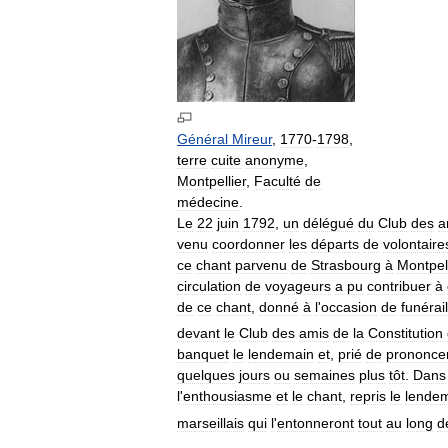
Général
Mireur
,
1770
-
1798
,
terre
cuite
anonyme
,
Montpellier
,
Faculté
de
médecine
.
Le
22
juin
1792
,
un
délégué
du
Club
des
a
venu
coordonner
les
départs
de
volontaire
ce
chant
parvenu
de
Strasbourg
à
Montpell
circulation
de
voyageurs
a
pu
contribuer
à
de
ce
chant
,
donné
à
l
'
occasion
de
funérai
devant
le
Club
des
amis
de
la
Constitution
banquet
le
lendemain
et
,
prié
de
prononce
quelques
jours
ou
semaines
plus
tôt
.
Dans
l
'
enthousiasme
et
le
chant
,
repris
le
lende
marseillais
qui
l
'
entonneront
tout
au
long
d