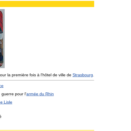
our
la
première
fois
à
l
'
hôtel
de
ville
de
Strasbourg
.
ce
e
guerre
pour
l
'
armée
du
Rhin
de
Lisle
é