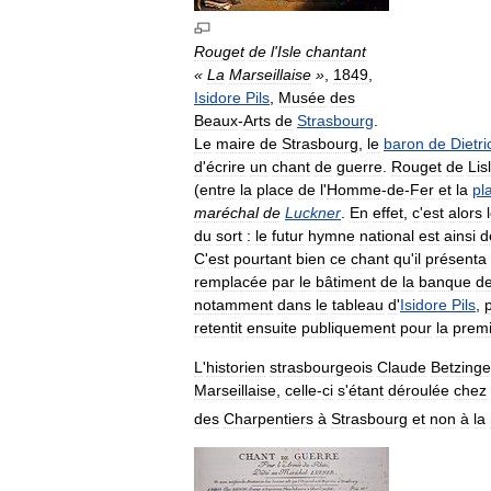
Rouget
de
l
'
Isle
chantant
«
La
Marseillaise
»
,
1849
,
Isidore
Pils
,
Musée
des
Beaux
-
Arts
de
Strasbourg
.
Le
maire
de
Strasbourg
,
le
baron
de
Dietri
d
'
écrire
un
chant
de
guerre
.
Rouget
de
Lis
(
entre
la
place
de
l
'
Homme
-
de
-
Fer
et
la
pl
maréchal
de
Luckner
.
En
effet
,
c
'
est
alors
du
sort
:
le
futur
hymne
national
est
ainsi
d
C
'
est
pourtant
bien
ce
chant
qu
'
il
présenta
remplacée
par
le
bâtiment
de
la
banque
d
notamment
dans
le
tableau
d
'
Isidore
Pils
,
retentit
ensuite
publiquement
pour
la
prem
L
'
historien
strasbourgeois
Claude
Betzinge
Marseillaise
,
celle
-
ci
s
'
étant
déroulée
chez
des
Charpentiers
à
Strasbourg
et
non
à
la