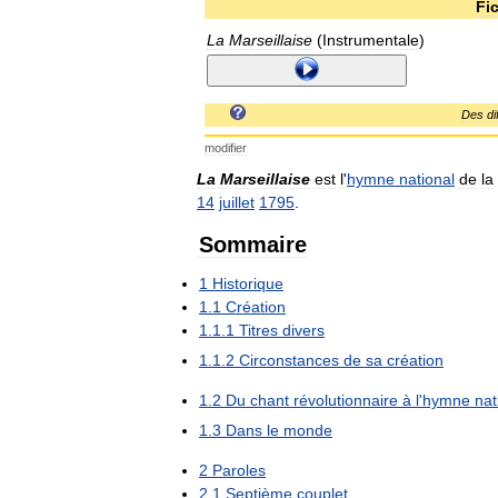
Fi
La
Marseillaise
(
Instrumentale
)
Des
di
modifier
La
Marseillaise
est
l
'
hymne
national
de
la
14
juillet
1795
.
Sommaire
1
Historique
1
.
1
Création
1
.
1
.
1
Titres
divers
1
.
1
.
2
Circonstances
de
sa
création
1
.
2
Du
chant
révolutionnaire
à
l
'
hymne
nat
1
.
3
Dans
le
monde
2
Paroles
2
.
1
Septième
couplet