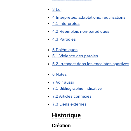
3
Loi
4
Interprètes
,
adaptations
,
réutilisations
4
.
1
Interprètes
4
.
2
Réemplois
non
-
parodiques
4
.
3
Parodies
5
Polémiques
5
.
1
Violence
des
paroles
5
.
2
Irrespect
dans
les
enceintes
sportives
6
Notes
7
Voir
aussi
7
.
1
Bibliographie
indicative
7
.
2
Articles
connexes
7
.
3
Liens
externes
Historique
Création