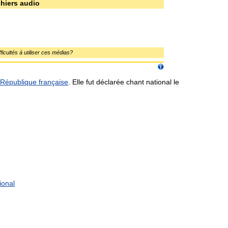
chiers
audio
fficultés
à
utiliser
ces
médias
?
République
française
.
Elle
fut
déclarée
chant
national
le
ional