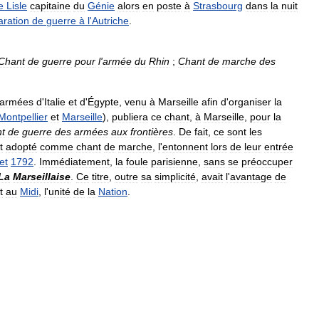
e
Lisle
capitaine
du
Génie
alors
en
poste
à
Strasbourg
dans
la
nuit
aration
de
guerre
à
l
'
Autriche
.
Chant
de
guerre
pour
l
'
armée
du
Rhin
;
Chant
de
marche
des
armées
d
'
Italie
et
d
'
Égypte
,
venu
à
Marseille
afin
d
'
organiser
la
Montpellier
et
Marseille
),
publiera
ce
chant
,
à
Marseille
,
pour
la
t
de
guerre
des
armées
aux
frontières
.
De
fait
,
ce
sont
les
t
adopté
comme
chant
de
marche
,
l
'
entonnent
lors
de
leur
entrée
let
1792
.
Immédiatement
,
la
foule
parisienne
,
sans
se
préoccuper
La
Marseillaise
.
Ce
titre
,
outre
sa
simplicité
,
avait
l
'
avantage
de
t
au
Midi
,
l
'
unité
de
la
Nation
.