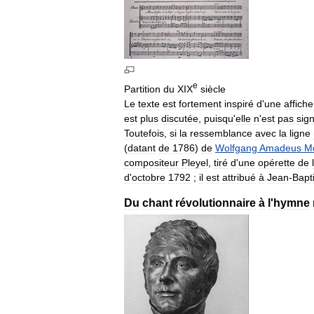
e
Partition
du
XIX
siècle
Le
texte
est
fortement
inspiré
d
'
une
affiche
est
plus
discutée
,
puisqu
'
elle
n
'
est
pas
sig
Toutefois
,
si
la
ressemblance
avec
la
ligne
(
datant
de
1786
)
de
Wolfgang
Amadeus
M
compositeur
Pleyel
,
tiré
d
'
une
opérette
de
l
d
'
octobre
1792
;
il
est
attribué
à
Jean
-
Bapt
Du
chant
révolutionnaire
à
l
'
hymne