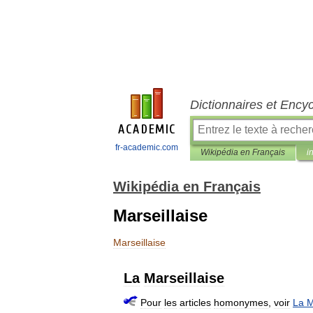
Dictionnaires et Ency
fr-academic.com
Wikipédia en Français
i
Wikipédia en Français
Marseillaise
Marseillaise
La
Marseillaise
Pour
les
articles
homonymes
,
voir
La
M