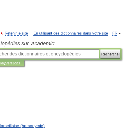
Retenir le site
En utilisant des dictionnaires dans votre site
FR
clopédies sur 'Academic'
Recherche!
nterprétations
arseillaise
(
homonymie
)
.