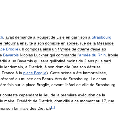
ch
,
avait
demandé
à
Rouget
de
Lisle
en
garnison
à
Strasbourg
le
retourna
ensuite
à
son
domicile
en
soirée
,
rue
de
la
Mésange
ace
Broglie
).
Il
composa
ainsi
un
Hymne
de
guerre
dédié
au
le
Bavarois
Nicolas
Luckner
qui
commande
l
'
armée
du
Rhin
.
Ironie
édié
à
un
Bavarois
qui
sera
guillotiné
moins
de
2
ans
plus
tard
.
le
lendemain
,
à
Dietrich
,
à
son
domicile
(
maison
détruite
e
France
à
la
place
Broglie
).
Cette
scène
a
été
immortalisée
,
présenté
au
musée
des
Beaux
-
Arts
de
Strasbourg
.
Le
chant
ière
fois
sur
la
place
Broglie
,
devant
l
'
hôtel
de
ville
de
Strasbourg
.
r
conteste
cependant
le
lieu
de
la
première
exécution
de
la
le
maire
,
Frédéric
de
Dietrich
,
domicilié
à
ce
moment
au
17
,
rue
[
1
]
maison
familiale
des
Dietrich
.