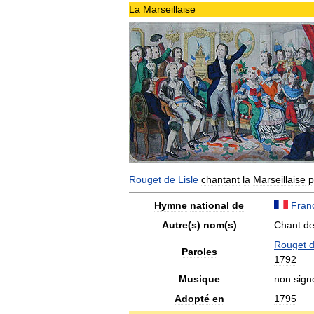
La
Marseillaise
Rouget
de
Lisle
chantant
la
Marseillaise
p
Hymne
national
de
Fran
Autre
(
s
)
nom
(
s
)
Chant
d
Rouget
Paroles
1792
Musique
non
sign
Adopté
en
1795