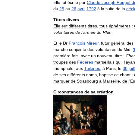
Elle
fut
écrite
par
Claude
Joseph
Rouget
d
du
25
au
26
avril
1792
à
la
suite
de
la
décl
Titres
divers
Elle
eut
différents
titres
,
tous
éphémères
:
volontaires
de
l
'
armée
du
Rhin
.
Et
le
Dr
François
Mireur
,
futur
général
des
marche
conjointe
des
volontaires
du
Midi
(
première
fois
,
avec
un
nouveau
titre
:
Chan
troupes
des
Fédérés
marseillais
qui
,
l
'
ayan
triomphale
,
aux
Tuileries
,
à
Paris
,
le
30
juil
de
ses
différents
noms
,
baptise
ce
chant
:
marquer
de
Strasbourg
à
Marseille
,
de
l
'
Es
Circonstances
de
sa
création