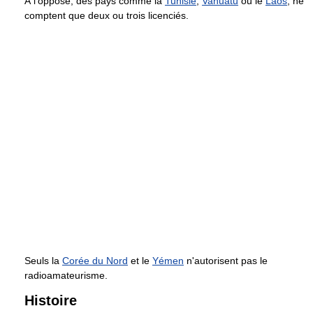
À l'opposé, des pays comme la
Tunisie
,
Vanuatu
ou le
Laos
, ne
comptent que deux ou trois licenciés.
Seuls la
Corée du Nord
et le
Yémen
n'autorisent pas le
radioamateurisme.
Histoire