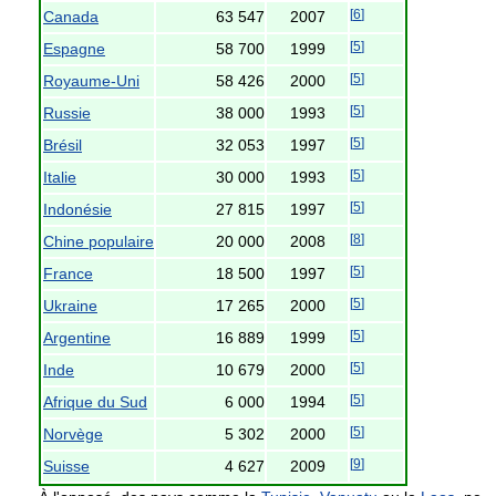
[
6
]
Canada
63 547
2007
[
5
]
Espagne
58 700
1999
[
5
]
Royaume-Uni
58 426
2000
[
5
]
Russie
38 000
1993
[
5
]
Brésil
32 053
1997
[
5
]
Italie
30 000
1993
[
5
]
Indonésie
27 815
1997
[
8
]
Chine populaire
20 000
2008
[
5
]
France
18 500
1997
[
5
]
Ukraine
17 265
2000
[
5
]
Argentine
16 889
1999
[
5
]
Inde
10 679
2000
[
5
]
Afrique du Sud
6 000
1994
[
5
]
Norvège
5 302
2000
[
9
]
Suisse
4 627
2009