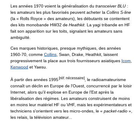
Les années 1970 voient la généralisation du
transceiver BLU
:
les amateurs les plus favorisés peuvent acheter la
Collins S-line
(la « Rolls Royce » des amateurs), les débutants se contentent
des kits monobande HW32 de
Heathkit
. La yagi tribande en HF
fait son apparition sur les toits, signalant les amateurs sans
ambiguïté.
Ces marques historiques, presque mythiques, des années
1960-70, comme
Collins
, Swan, Drake, Heathkit, laissent
progressivement la place aux trois fournisseurs asiatiques
Icom
,
Kenwood
et Yaesu.
[réf. nécessaire]
À partir des années 1995
, le radioamateurisme
connaît un déclin en Europe de l'Ouest, concurrencé par le loisir
Internet, alors qu'il explose en Europe de l'Est après la
libéralisation des régimes. Les amateurs construisent de moins
en moins leur matériel HF ou VHF, mais les expérimentateurs et
techniciens s'orientent vers les micro-ondes, le «
packet-radio
»,
les relais, la télévision amateur...