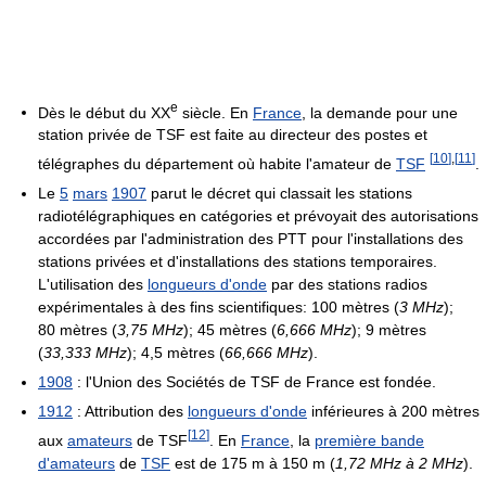
e
Dès le début du
XX
siècle. En
France
, la demande pour une
station privée de TSF est faite au directeur des postes et
[
10
]
,
[
11
]
télégraphes du département où habite l'amateur de
TSF
.
Le
5
mars
1907
parut le décret qui classait les stations
radiotélégraphiques en catégories et prévoyait des autorisations
accordées par l'administration des PTT pour l'installations des
stations privées et d'installations des stations temporaires.
L'utilisation des
longueurs d'onde
par des stations radios
expérimentales à des fins scientifiques:
100 mètres
(
3 MHz
);
80 mètres
(
3,75 MHz
);
45 mètres
(
6,666 MHz
);
9 mètres
(
33,333 MHz
);
4,5 mètres
(
66,666 MHz
).
1908
: l'Union des Sociétés de TSF de France est fondée.
1912
: Attribution des
longueurs d'onde
inférieures à
200 mètres
[
12
]
aux
amateurs
de TSF
. En
France
, la
première bande
d'amateurs
de
TSF
est de
175 m
à
150 m
(
1,72 MHz
à
2 MHz
).