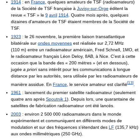
1914
: en
France
, quelques amateurs de TSF (
radioamateurs
)
de la Société de TSF française à
Juvisy-sur-Orge
éditent la
revue « TSF » le
9
avril
1914
. Quatre mois après, quelques
dizaines d'amateurs de TSF étaient membres de la Société de
TSF.
1923
: le 26 novembre, la première liaison transatlantique
bilatérale sur
ondes moyennes
est réalisée sur
2,72 MHz
(
110 m
) entre un radioamateur américain, Fred Schnell, 1MO, et
le radioamateur français Léon Deloy, 8AB, à Nice. C'est à cette
occasion que la bande des « 200 mètres » (et en dessous),
jugée
a priori
sans intérêt pour les communications à longue
distance par les autorités, sera utilisée par les radioamateurs de
[
13
]
manière assidue. En
France
, le service amateur est clarifié
.
1961
: lancement du premier satellite radioamateur (seulement
quatre ans après
Spoutnik 1
). Depuis lors, une quarantaine de
satellites de fabrication radioamateur ont été lancés.
2003
: environ 2 500 000 radioamateurs dans le monde
expérimentent et communiquent en différents modes de
modulation et sur des fréquences s'étendant des
LF
(
135,7 kHz
)
aux ondes millimétriques (
250 GHz
).