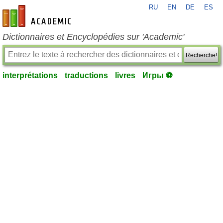
RU
EN
DE
ES
fr-academic.com
Dictionnaires et Encyclopédies sur 'Academic'
Recherche!
interprétations
traductions
livres
Игры ⚽