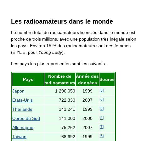
Les radioamateurs dans le monde
Le nombre total de radioamateurs licenciés dans le monde est
proche de trois millions, avec une population très inégale selon
les pays. Environ 15 % des radioamateurs sont des femmes
(« YL », pour
Young Lady
).
Les pays les plus représentés sont les suivants :
Nombre de
Année des
Pays
Source
radioamateurs
données
[
5
]
Japon
1 296 059
1999
[
6
]
États-Unis
722 330
2007
[
5
]
Thaïlande
141 241
1999
[
5
]
Corée du Sud
141 000
2000
[
7
]
Allemagne
75 262
2007
[
5
]
Taïwan
68 692
1999