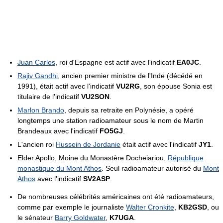
Juan Carlos
, roi d'Espagne est actif avec l'indicatif
EA0JC
.
Rajiv Gandhi
, ancien premier ministre de l'Inde (décédé en
1991), était actif avec l'indicatif
VU2RG
, son épouse Sonia est
titulaire de l'indicatif
VU2SON
.
Marlon Brando
, depuis sa retraite en Polynésie, a opéré
longtemps une station radioamateur sous le nom de Martin
Brandeaux avec l'indicatif
FO5GJ
.
L'ancien roi
Hussein de Jordanie
était actif avec l'indicatif
JY1
.
Elder Apollo, Moine du Monastère Docheiariou,
République
monastique du Mont Athos
. Seul radioamateur autorisé du
Mont
Athos
avec l'indicatif
SV2ASP
.
De nombreuses célébrités américaines ont été radioamateurs,
comme par exemple le journaliste
Walter Cronkite
,
KB2GSD
, ou
le sénateur
Barry Goldwater
,
K7UGA
.