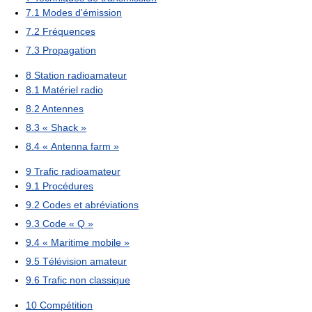
7.1
Modes d'émission
7.2
Fréquences
7.3
Propagation
8
Station radioamateur
8.1
Matériel radio
8.2
Antennes
8.3
« Shack »
8.4
« Antenna farm »
9
Trafic radioamateur
9.1
Procédures
9.2
Codes et abréviations
9.3
Code « Q »
9.4
« Maritime mobile »
9.5
Télévision amateur
9.6
Trafic non classique
10
Compétition