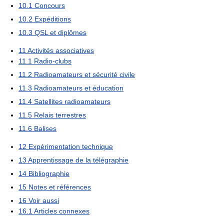
10.1
Concours
10.2
Expéditions
10.3
QSL et diplômes
11
Activités associatives
11.1
Radio-clubs
11.2
Radioamateurs et sécurité civile
11.3
Radioamateurs et éducation
11.4
Satellites radioamateurs
11.5
Relais terrestres
11.6
Balises
12
Expérimentation technique
13
Apprentissage de la télégraphie
14
Bibliographie
15
Notes et références
16
Voir aussi
16.1
Articles connexes