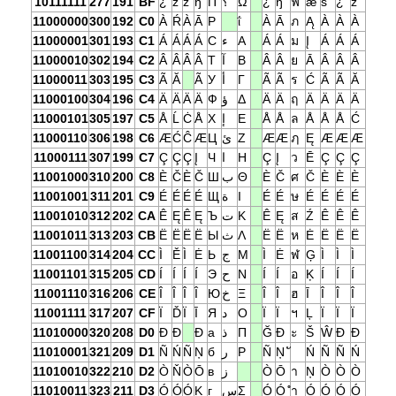
10111111
277
191
BF
¿
ż
ż
ŋ
П
؟
Ώ
¿
ŋ
ฟ
æ
ṡ
¿
ż
11000000
300
192
C0
À
Ŕ
À
Ā
Р
ΐ
À
Ā
ภ
Ą
À
À
À
11000001
301
193
C1
Á
Á
Á
Á
С
ء
Α
Á
Á
ม
Į
Á
Á
Á
11000010
302
194
C2
Â
Â
Â
Â
Т
آ
Β
Â
Â
ย
Ā
Â
Â
Â
11000011
303
195
C3
Ã
Ă
Ã
У
أ
Γ
Ã
Ã
ร
Ć
Ã
Ã
Ă
11000100
304
196
C4
Ä
Ä
Ä
Ä
Ф
ؤ
Δ
Ä
Ä
ฤ
Ä
Ä
Ä
Ä
11000101
305
197
C5
Å
Ĺ
Ċ
Å
Х
إ
Ε
Å
Å
ล
Å
Å
Å
Ć
11000110
306
198
C6
Æ
Ć
Ĉ
Æ
Ц
ئ
Ζ
Æ
Æ
ฦ
Ę
Æ
Æ
Æ
11000111
307
199
C7
Ç
Ç
Ç
Į
Ч
ا
Η
Ç
Į
ว
Ē
Ç
Ç
Ç
11001000
310
200
C8
È
Č
È
Č
Ш
ب
Θ
È
Č
ศ
Č
È
È
È
11001001
311
201
C9
É
É
É
É
Щ
ة
Ι
É
É
ษ
É
É
É
É
11001010
312
202
CA
Ê
Ę
Ê
Ę
Ъ
ت
Κ
Ê
Ę
ส
Ź
Ê
Ê
Ê
11001011
313
203
CB
Ë
Ë
Ë
Ë
Ы
ث
Λ
Ë
Ë
ห
Ė
Ë
Ë
Ë
11001100
314
204
CC
Ì
Ě
Ì
Ė
Ь
ج
Μ
Ì
Ė
ฬ
Ģ
Ì
Ì
Ì
11001101
315
205
CD
Í
Í
Í
Í
Э
ح
Ν
Í
Í
อ
Ķ
Í
Í
Í
11001110
316
206
CE
Î
Î
Î
Î
Ю
خ
Ξ
Î
Î
ฮ
Ī
Î
Î
Î
11001111
317
207
CF
Ï
Ď
Ï
Ī
Я
د
Ο
Ï
Ï
ฯ
Ļ
Ï
Ï
Ï
11010000
320
208
D0
Ð
Đ
Đ
а
ذ
Π
Ğ
Ð
ะ
Š
Ŵ
Ð
Ð
11010001
321
209
D1
Ñ
Ń
Ñ
Ņ
б
ر
Ρ
Ñ
Ņ
Ń
Ñ
Ñ
Ń
11010010
322
210
D2
Ò
Ň
Ò
Ō
в
ز
Ò
Ō
า
Ņ
Ò
Ò
Ò
11010011
323
211
D3
Ó
Ó
Ó
Ķ
г
س
Σ
Ó
Ó
ำ
Ó
Ó
Ó
Ó