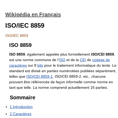
Wikipédia en Français
ISO/IEC 8859
ISO/IEC 8859
ISO 8859
ISO 8859
, également appelée plus formellement
ISO/CEI 8859
,
est une norme commune de l'
ISO
et de la
CEI
de
codage de
caractères
sur 8
bits
pour le traitement informatique du texte. Le
standard est divisé en parties numérotées publiées séparément,
telles que
ISO/CEI 8859-1
, ISO/CEI 8859-2, etc., chacune
pouvant être référencée de façon informelle comme norme en
tant que telle. La norme comprend actuellement 16 parties.
Sommaire
1
Introduction
2
Caractères