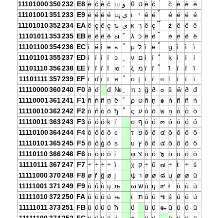
11101000
350
232
E8
è
č
è
č
ш
و
θ
ט
è
č
č
è
è
è
11101001
351
233
E9
é
é
é
é
щ
ى
ι
י
é
é
é
é
é
é
11101010
352
234
EA
ê
ę
ê
ę
ъ
ي
κ
ך
ê
ę
ź
ê
ê
ê
11101011
353
235
EB
ë
ë
ë
ë
ы
λ
כ
ë
ë
ė
ë
ë
ë
11101100
354
236
EC
ì
ě
ì
ė
ь
μ
ל
ì
ė
ģ
ì
ì
ì
11101101
355
237
ED
í
í
í
í
э
ν
ם
í
í
ķ
í
í
í
11101110
356
238
EE
î
î
î
î
ю
ξ
מ
î
î
ī
î
î
î
11101111
357
239
EF
ï
ď
ï
ī
я
ο
ן
ï
ï
๏
ļ
ï
ï
ï
11110000
360
240
F0
ð
đ
đ
№
π
נ
ğ
ð
๐
š
ŵ
ð
đ
11110001
361
241
F1
ñ
ń
ñ
ņ
ё
ρ
ס
ñ
ņ
๑
ń
ñ
ñ
ń
11110010
362
242
F2
ò
ň
ò
ō
ђ
ς
ע
ò
ō
๒
ņ
ò
ò
ò
11110011
363
243
F3
ó
ó
ó
ķ
ѓ
σ
ף
ó
ó
๓
ó
ó
ó
ó
11110100
364
244
F4
ô
ô
ô
ô
є
τ
פ
ô
ô
๔
ō
ô
ô
ô
11110101
365
245
F5
õ
ő
ġ
õ
ѕ
υ
ץ
õ
õ
๕
õ
õ
õ
ő
11110110
366
246
F6
ö
ö
ö
ö
і
φ
צ
ö
ö
๖
ö
ö
ö
ö
11110111
367
247
F7
÷
÷
÷
÷
ї
χ
ק
÷
ũ
๗
÷
ṫ
÷
ś
11111000
370
248
F8
ø
ř
ĝ
ø
ј
ψ
ר
ø
ø
๘
ų
ø
ø
ű
11111001
371
249
F9
ù
ů
ù
ų
љ
ω
ש
ù
ų
๙
ł
ù
ù
ù
11111010
372
250
FA
ú
ú
ú
ú
њ
ϊ
ת
ú
ú
๚
ś
ú
ú
ú
11111011
373
251
FB
û
ű
û
û
ћ
ϋ
û
û
๛
ū
û
û
û