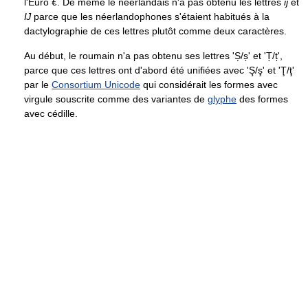
l'Euro
€
. De même le néerlandais n'a pas obtenu les lettres
ĳ
et
Ĳ
parce que les néerlandophones s'étaient habitués à la
dactylographie de ces lettres plutôt comme deux caractères.
Au début, le roumain n'a pas obtenu ses lettres 'Ș/ș' et 'Ț/ț',
parce que ces lettres ont d'abord été unifiées avec 'Ş/ş' et 'Ţ/ţ'
par le
Consortium Unicode
qui considérait les formes avec
virgule souscrite comme des variantes de
glyphe
des formes
avec cédille.