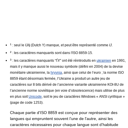
¹
: seul le Ĳ/ĳ (Dutch Y) manque, et peut être représenté comme
IJ
.
²
: les caractères manquants sont dans l'ISO 8859-15.
³
: les caractères manquants “Ґ/ґ” ont été réintroduits en
ukrainien
en 1991,
mais il y manque aussi le nouveau symbole (défini en 2004) de la devise
monétaire ukrainienne, la
hryvnia
, ainsi que celui de l’euro ; la norme ISO
8859 étant désormais fermée, l’Ukraine a produit un autre jeu de
caractères sur 8 bits dérivé de l’ancienne variante ukrainienne KOI-8U de
l’ancienne norme soviétique (en voie d’obsolescence) mais utilise de plus
en plus soit
Unicode
, soit le jeu de caractères Windows « ANSI cyrillique »
(page de code 1253).
Chaque partie d'ISO 8859 est conçue pour représenter des
langues qui empruntent souvent l’une de l'autre, ainsi les
caractères nécessaires pour chaque langue sont d’habitude