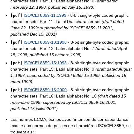
character sets, Part 10: Latin alphabet No. 6
(draft dated
February 12, 1998, published July 15, 1998)
ISO/CEI 8859-11:1999
- 8-bit single-byte coded graphic
[pdf]
character sets, Part 11: Latin/Thai character set
(draft dated
June 22, 1999; superseded by ISO/CEI 8859-11:2001,
published Dec 15, 2001)
ISO/CEI 8859-13:1998
- 8-bit single-byte coded graphic
[pdf]
character sets, Part 13: Latin alphabet No. 7
(draft dated April
15, 1998, published 15 octobre 1998)
ISO/CEI 8859-15:1998
- 8-bit single-byte coded graphic
[pdf]
character sets, Part 15: Latin alphabet No. 9
(draft dated August
1, 1997; superseded by ISO/CEI 8859-15:1999, published 15
mars 1999)
ISO/CEI 8859-16:2000
- 8-bit single-byte coded graphic
[pdf]
character sets, Part 16: Latin alphabet No. 10
(draft dated 15
novembre 1999; superseded by ISO/CEI 8859-16:2001,
published 15 juillet 2001)
Les normes ECMA, écrites avec l'intention de correspondance
exacte aux normes de polices de charactères ISO/CEI 8859, se
trouvent au :