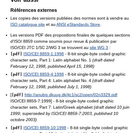
Références externes
Les copies des versions publiées des normes sont à vendre au
ISO catalogue site
et au
ANSI eStandards Store
.
Les versions PDF des propositions finales de quelques sections
d'ISO/ 8859 comme soumis pour revue & publication par
ISO/CEI JTC 1/SC 2/WG 3 se trouvent au
site WG 3
:
ISO/CEI 8859-1:1998
- 8-bit single-byte coded graphic
[pdf]
character sets, Part 1: Latin alphabet No. 1
(draft dated
February 12, 1998, published April 15, 1998)
ISO/CEI 8859-4:1998
- 8-bit single-byte coded graphic
[pdf]
character sets, Part 4: Latin alphabet No. 4
(draft dated
February 12, 1998, published July 1, 1998)
[
http://anubis.dkuug.dk/jtc1/sc2/open/02n3329.pdf
[pdf]
ISO/CEI 8859-7:1999] - 8-bit single-byte coded graphic
character sets, Part 7: Latin/Greek alphabet
(draft dated 10 juin
1999; superseded by ISO/CEI 8859-7:2003, published 10
octobre 2003)
ISO/CEI 8859-10:1998
- 8-bit single-byte coded graphic
[pdf]