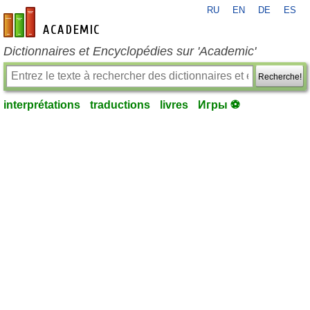
RU
EN
DE
ES
fr-academic.com
Dictionnaires et Encyclopédies sur 'Academic'
Recherche!
interprétations
traductions
livres
Игры ⚽