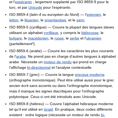
et l'
espéranto
; largement supplanté par ISO 8859-9 pour le
turc, et par
Unicode
pour l'espéranto.
ISO 8859-4 (
latin-4
ou
européen du Nord
) — l'
estonien
, le
letton
, le
lituanien
, le
groenlandais
, et le
sami
.
ISO 8859-5 (
cyrillique
) — Couvre la plupart des langues slaves
utilisant un alphabet
cyrillique
, y compris le
biélorusse
, le
bulgare
, le
macédonien
, le
russe
, le
serbe
et l'
ukrainien
(partiellement³).
ISO 8859-6 (
arabe
) — Couvre les caractères les plus courants
de l'
arabe
. Ne prend pas en charge d'autres langues à alphabet
arabe. Nécessite un
moteur de rendu
qui prend en charge
l'affichage
bi-directionnel
et l'analyse contextuelle.
ISO 8859-7 (
grec
) — Couvre la langue
grecque moderne
(orthographe monotonique). Peut être utilisé aussi pour le grec
ancien écrit sans accents ou dans l'orthographe monotonique,
mais il manque les signes diacritiques pour l'orthographe
polytonique. Ceux-ci ont été introduits avec Unicode.
ISO 8859-8 (
hébreu
) — Couvre l'alphabet hébraïque moderne
tel qu'il est utilisé en
Israël
. En pratique, deux codes différents
existent : ordre logique (nécessite un moteur de rendu
bi-