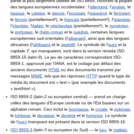
partie la plus largement utilisée de ISO 8859, couvrant la plupart
des langues européennes occidentales : l'
allemand
, l'
anglais
, le
basque
, le
catalan
, le
danois
, l'
écossais
, l'
espagnol
, le
féringien
,
le
finnois
(partiellement²), le
français
(partiellement²), l'
islandais
,
l'
irlandais
, l'
italien
, le
néerlandais
(partiellement¹), le
norvégien
,
le
portugais
, le
rhéto-roman
et le
suédois
, certaines langues
européennes sud-orientales (l'
albanais
), ainsi que des langues
africaines (l'
afrikaans
et le
swahili
). Le symbole de l'
euro
et la
capitale
Ÿ
, qui manquaient, sont dans la version révisée ISO
8859-15 (latin-9). Le jeu de caractères correspondant ISO-
8859-1, approuvé par l'IANA, est le codage par défaut des
anciens documents
HTML
ou des documents transmis par
messages
MIME
, tels que les réponses
HTTP
quand le type de
média du document est « text » (par exemple les documents
« text/html »).
ISO 8859-2 (
latin-2
ou
européen central
) — prend en charge
celles des langues d'Europe centrale ou de l'Est basées sur un
alphabet romain. Ceci inclut le
bosniaque
, le
croate
, le
polonais
,
le
tchèque
, le
slovaque
, le
slovène
et le
hongrois
. Le symbole
de l'
euro
manquant est présent dans la version ISO 8859-16.
ISO 8859-3
(
latin-3
ou
européen du Sud
) — le
turc
, le
maltais
,