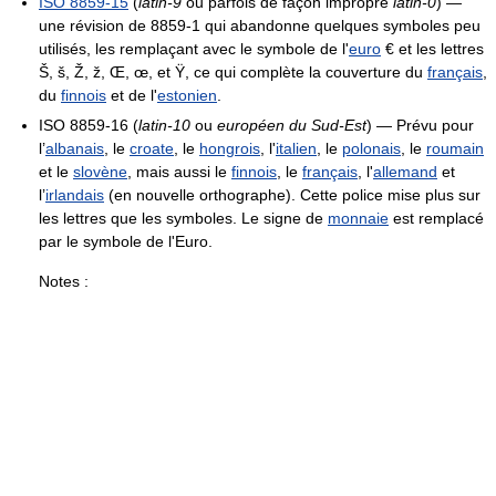
ISO 8859-15
(
latin-9
ou parfois de façon impropre
latin-0
) —
une révision de 8859-1 qui abandonne quelques symboles peu
utilisés, les remplaçant avec le symbole de l'
euro
€ et les lettres
Š, š, Ž, ž, Œ, œ, et Ÿ, ce qui complète la couverture du
français
,
du
finnois
et de l'
estonien
.
ISO 8859-16 (
latin-10
ou
européen du Sud-Est
) — Prévu pour
l’
albanais
, le
croate
, le
hongrois
, l'
italien
, le
polonais
, le
roumain
et le
slovène
, mais aussi le
finnois
, le
français
, l'
allemand
et
l’
irlandais
(en nouvelle orthographe). Cette police mise plus sur
les lettres que les symboles. Le signe de
monnaie
est remplacé
par le symbole de l'Euro.
Notes :