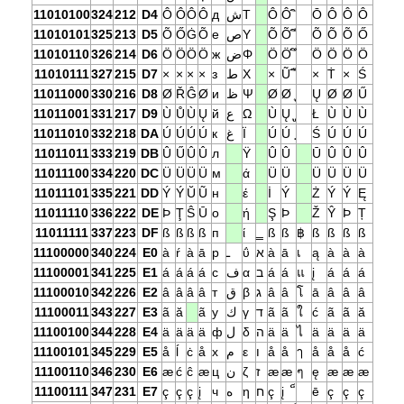
11010100
324
212
D4
Ô
Ô
Ô
Ô
д
ش
Τ
Ô
Ô
Ō
Ô
Ô
Ô
11010101
325
213
D5
Õ
Ő
Ġ
Õ
е
ص
Υ
Õ
Õ
Õ
Õ
Õ
Ő
11010110
326
214
D6
Ö
Ö
Ö
Ö
ж
ض
Φ
Ö
Ö
Ö
Ö
Ö
Ö
11010111
327
215
D7
×
×
×
×
з
ط
Χ
×
Ũ
×
Ṫ
×
Ś
11011000
330
216
D8
Ø
Ř
Ĝ
Ø
и
ظ
Ψ
Ø
Ø
Ų
Ø
Ø
Ű
11011001
331
217
D9
Ù
Ů
Ù
Ų
й
ع
Ω
Ù
Ų
Ł
Ù
Ù
Ù
11011010
332
218
DA
Ú
Ú
Ú
Ú
к
غ
Ϊ
Ú
Ú
Ś
Ú
Ú
Ú
11011011
333
219
DB
Û
Ű
Û
Û
л
Ϋ
Û
Û
Ū
Û
Û
Û
11011100
334
220
DC
Ü
Ü
Ü
Ü
м
ά
Ü
Ü
Ü
Ü
Ü
Ü
11011101
335
221
DD
Ý
Ý
Ŭ
Ũ
н
έ
İ
Ý
Ż
Ý
Ý
Ę
11011110
336
222
DE
Þ
Ţ
Ŝ
Ū
о
ή
Ş
Þ
Ž
Ŷ
Þ
Ț
11011111
337
223
DF
ß
ß
ß
ß
п
ί
‗
ß
ß
฿
ß
ß
ß
ß
11100000
340
224
E0
à
ŕ
à
ā
р
ـ
ΰ
א
à
ā
เ
ą
à
à
à
11100001
341
225
E1
á
á
á
á
с
ف
α
ב
á
á
แ
į
á
á
á
11100010
342
226
E2
â
â
â
â
т
ق
β
ג
â
â
โ
ā
â
â
â
11100011
343
227
E3
ã
ă
ã
у
ك
γ
ד
ã
ã
ใ
ć
ã
ã
ă
11100100
344
228
E4
ä
ä
ä
ä
ф
ل
δ
ה
ä
ä
ไ
ä
ä
ä
ä
11100101
345
229
E5
å
ĺ
ċ
å
х
م
ε
ו
å
å
ๅ
å
å
å
ć
11100110
346
230
E6
æ
ć
ĉ
æ
ц
ن
ζ
ז
æ
æ
ๆ
ę
æ
æ
æ
11100111
347
231
E7
ç
ç
ç
į
ч
ه
η
ח
ç
į
ē
ç
ç
ç