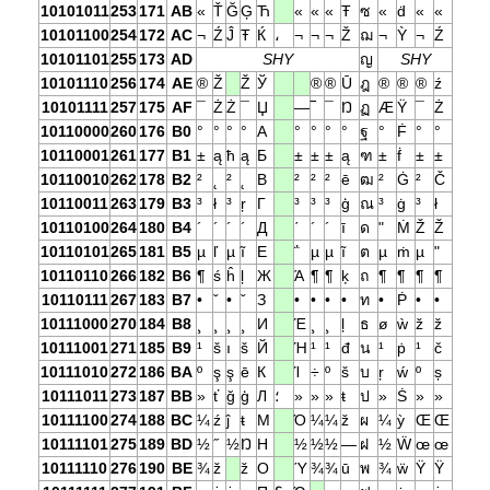
10101011
253
171
AB
«
Ť
Ğ
Ģ
Ћ
«
«
«
Ŧ
ซ
«
ḋ
«
«
10101100
254
172
AC
¬
Ź
Ĵ
Ŧ
Ќ
،
¬
¬
¬
Ž
ฌ
¬
Ỳ
¬
Ź
10101101
255
173
AD
SHY
ญ
SHY
10101110
256
174
AE
®
Ž
Ž
Ў
®
®
Ū
ฎ
®
®
®
ź
10101111
257
175
AF
¯
Ż
Ż
¯
Џ
―
‾
¯
Ŋ
ฏ
Æ
Ÿ
¯
Ż
10110000
260
176
B0
°
°
°
°
А
°
°
°
°
ฐ
°
Ḟ
°
°
10110001
261
177
B1
±
ą
ħ
ą
Б
±
±
±
ą
ฑ
±
ḟ
±
±
10110010
262
178
B2
²
˛
²
˛
В
²
²
²
ē
ฒ
²
Ġ
²
Č
10110011
263
179
B3
³
ł
³
ŗ
Г
³
³
³
ģ
ณ
³
ġ
³
ł
10110100
264
180
B4
´
´
´
´
Д
΄
´
´
ī
ด
"
Ṁ
Ž
Ž
10110101
265
181
B5
µ
ľ
µ
ĩ
Е
΅
µ
µ
ĩ
ต
µ
ṁ
µ
"
10110110
266
182
B6
¶
ś
ĥ
ļ
Ж
Ά
¶
¶
ķ
ถ
¶
¶
¶
¶
10110111
267
183
B7
•
ˇ
•
ˇ
З
•
•
•
•
ท
•
Ṗ
•
•
10111000
270
184
B8
¸
¸
¸
¸
И
Έ
¸
¸
ļ
ธ
ø
ẁ
ž
ž
10111001
271
185
B9
¹
š
ı
š
Й
Ή
¹
¹
đ
น
¹
ṗ
¹
č
10111010
272
186
BA
º
ş
ş
ē
К
Ί
÷
º
š
บ
ŗ
ẃ
º
ș
10111011
273
187
BB
»
ť
ğ
ģ
Л
؛
»
»
»
ŧ
ป
»
Ṡ
»
»
10111100
274
188
BC
¼
ź
ĵ
ŧ
М
Ό
¼
¼
ž
ผ
¼
ỳ
Œ
Œ
10111101
275
189
BD
½
˝
½
Ŋ
Н
½
½
½
―
ฝ
½
Ẅ
œ
œ
10111110
276
190
BE
¾
ž
ž
О
Ύ
¾
¾
ū
พ
¾
ẅ
Ÿ
Ÿ