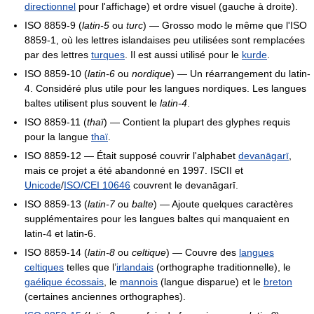
directionnel
pour l'affichage) et ordre visuel (gauche à droite).
ISO 8859-9 (
latin-5
ou
turc
) — Grosso modo le même que l'ISO
8859-1, où les lettres islandaises peu utilisées sont remplacées
par des lettres
turques
. Il est aussi utilisé pour le
kurde
.
ISO 8859-10 (
latin-6
ou
nordique
) — Un réarrangement du latin-
4. Considéré plus utile pour les langues nordiques. Les langues
baltes utilisent plus souvent le
latin-4
.
ISO 8859-11 (
thaï
) — Contient la plupart des glyphes requis
pour la langue
thaï
.
ISO 8859-12 — Était supposé couvrir l'alphabet
devanāgarī
,
mais ce projet a été abandonné en 1997. ISCII et
Unicode
/
ISO/CEI 10646
couvrent le devanāgarī.
ISO 8859-13 (
latin-7
ou
balte
) — Ajoute quelques caractères
supplémentaires pour les langues baltes qui manquaient en
latin-4 et latin-6.
ISO 8859-14 (
latin-8
ou
celtique
) — Couvre des
langues
celtiques
telles que l’
irlandais
(orthographe traditionnelle), le
gaélique écossais
, le
mannois
(langue disparue) et le
breton
(certaines anciennes orthographes).