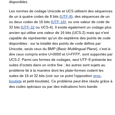
disponibles.
Les normes de codage Unicode et UCS utilisent des séquences
de un à quatre codes de 8 bits (
UTF-8
), des séquences de un
ou deux codes de 16 bits (
UTF-16
), ou une valeur de code de
32 bits (
UTF-32
ou UCS-4). Il existe également un codage plus
ancien qui utilise une valeur de 16 bits (UCS-2) mais qui n'est
capable de représenter qu'un dix-septième des points de code
disponibles : sur la totalité des points de code définis par
Unicode, seuls ceux du BMP (
Basic Multilingual Plane
), c'est-à-
dire ceux compris entre
U+0000
et
U+FFFF
, sont supportés par
UCS-2. Parmi ces formes de codages, seul UTF-8 présente les
suites d'octets dans un ordre fixe ; les autres sont sujets au
problème lié à la manière dont les plate-formes codent les
suites de 16 et 32 bits (voir sur ce point l'opposition
gros-
boutiste
et petit-boutiste). Ce problème peut être résolu grâce à
des codes spéciaux ou par des indications hors bande.