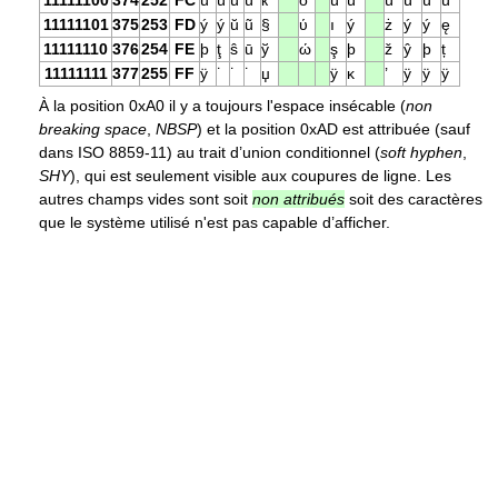
11111100
374
252
FC
ü
ü
ü
ü
ќ
ό
ü
ü
ü
ü
ü
ü
11111101
375
253
FD
ý
ý
ŭ
ũ
§
ύ
ı
ý
ż
ý
ý
ę
11111110
376
254
FE
þ
ţ
ŝ
ū
ў
ώ
ş
þ
ž
ŷ
þ
ț
11111111
377
255
FF
ÿ
˙
˙
˙
џ
ÿ
ĸ
’
ÿ
ÿ
ÿ
À la position 0xA0 il y a toujours l'espace insécable (
non
breaking space
,
NBSP
) et la position 0xAD est attribuée (sauf
dans ISO 8859-11) au trait d’union conditionnel (
soft hyphen
,
SHY
), qui est seulement visible aux coupures de ligne. Les
autres champs vides sont soit
non attribués
soit des caractères
que le système utilisé n'est pas capable d’afficher.