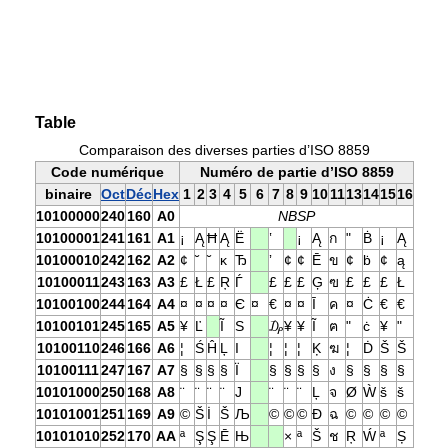
Table
Comparaison des diverses parties d’ISO 8859
Code numérique
Numéro de partie d’ISO 8859
binaire
Oct
Déc
Hex
1
2
3
4
5
6
7
8
9
10
11
13
14
15
16
10100000
240
160
A0
NBSP
10100001
241
161
A1
¡
Ą
Ħ
Ą
Ё
ʽ
¡
Ą
ก
"
Ḃ
¡
Ą
10100010
242
162
A2
¢
˘
˘
ĸ
Ђ
ʼ
¢
¢
Ē
ข
¢
ḃ
¢
ą
10100011
243
163
A3
£
Ł
£
Ŗ
Ѓ
£
£
£
Ģ
ฃ
£
£
£
Ł
10100100
244
164
A4
¤
¤
¤
¤
Є
¤
€
¤
¤
Ī
ค
¤
Ċ
€
€
10100101
245
165
A5
¥
Ľ
Ĩ
Ѕ
₯
¥
¥
Ĩ
ฅ
"
ċ
¥
"
10100110
246
166
A6
¦
Ś
Ĥ
Ļ
І
¦
¦
¦
Ķ
ฆ
¦
Ḋ
Š
Š
10100111
247
167
A7
§
§
§
§
Ї
§
§
§
§
ง
§
§
§
§
10101000
250
168
A8
¨
¨
¨
¨
Ј
¨
¨
¨
Ļ
จ
Ø
Ẁ
š
š
10101001
251
169
A9
©
Š
İ
Š
Љ
©
©
©
Đ
ฉ
©
©
©
©
10101010
252
170
AA
ª
Ş
Ş
Ē
Њ
×
ª
Š
ช
Ŗ
Ẃ
ª
Ș